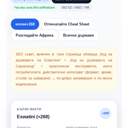
Часова зона:
Africa/Mbabane
ISO:
SZ / SWZ / 748
копие
+268
Отпечатайте Cheat Sheet
Разгледайте Африка
Всички държави
SEO съвет, включен в: тази страница обхваща „Код на
държавата на Есватини“ + „Код на държавата на
Свазиленд“ + практически инструменти, които
потребителите действително използват (формат, време,
стъпки за набиране) → по-добро ангажиране и по-лесно
индексиране.
БЪРЗИ ФАКТИ
+268
Eswatini (+268)
Капитал
Най-големият град