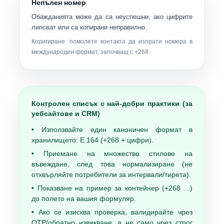
Непълен номер
Обажданията може да са неуспешни, ако цифрите
липсват или са копирани неправилно.
Коригиране: помолете контакта да изпрати номера в
международен формат, започващ с +268.
Контролен списък с най-добри практики (за
уебсайтове и CRM)
• Използвайте един каноничен формат в
хранилището:
E.164
(+268 + цифри).
• Приемане на множество стилове на
въвеждане, след това нормализиране (не
отхвърляйте потребители за интервали/тирета).
• Показване на пример за контейнер (+268 ...)
до полето на вашия формуляр.
• Ако се изисква проверка, валидирайте чрез
OTP/обратно извикване, а не само чрез строг