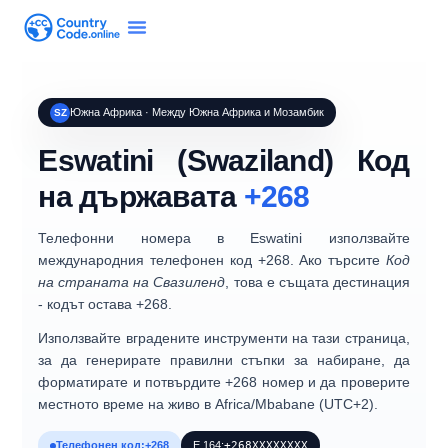
Южна Африка · Между Южна Африка и Мозамбик
SZ
Eswatini (Swaziland)
Код
на държавата
+268
Телефонни номера в
Eswatini
използвайте
международния телефонен код
+268
. Ако търсите
Код
на страната на Свазиленд
, това е същата дестинация
- кодът остава
+268
.
Използвайте вградените инструменти на тази страница,
за да генерирате правилни стъпки за набиране, да
форматирате и потвърдите +268 номер и да проверите
местното време на живо в
Africa/Mbabane
(
UTC+2
).
Телефонен код:
+268
E.164:
+268XXXXXXXX