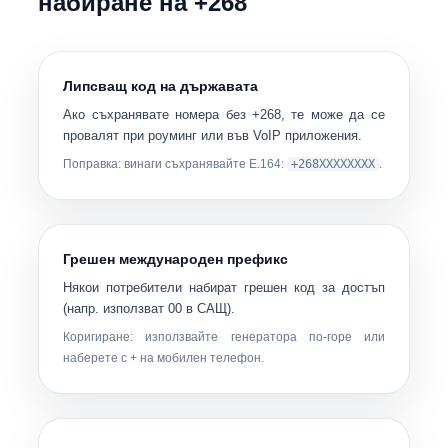
набиране на +268
Липсващ код на държавата
Ако съхранявате номера без
+268
, те може да се
провалят при роуминг или във VoIP приложения.
Поправка: винаги съхранявайте E.164:
+268XXXXXXXX
.
Грешен международен префикс
Някои потребители набират грешен код за достъп
(напр. използват 00 в САЩ).
Коригиране: използвайте генератора по-горе или
наберете с
+
на мобилен телефон.