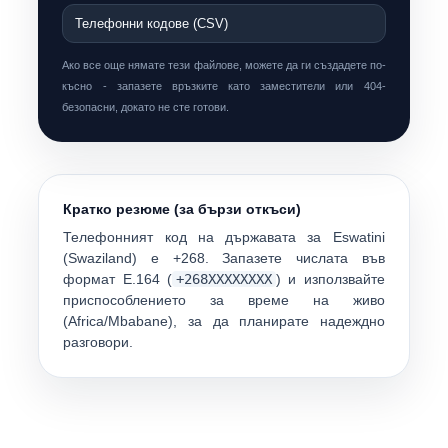
Телефонни кодове (CSV)
Ако все още нямате тези файлове, можете да ги създадете по-
късно - запазете връзките като заместители или 404-
безопасни, докато не сте готови.
Кратко резюме (за бързи откъси)
Телефонният код на държавата за
Eswatini
(
Swaziland
) е
+268
. Запазете числата във
формат E.164 (
+268XXXXXXXX
) и използвайте
приспособлението за време на живо
(
Africa/Mbabane
), за да планирате надеждно
разговори.