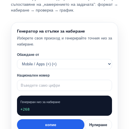
съпоставяне на „намерението на задачата“: формат →
набиране → проверка → график.
Генератор на стъпки за набиране
Изберете своя произход и генерирайте точния низ за
набиране.
Обаждане от
Национален номер
Генериран низ за набиране
+268
копие
Нулиране