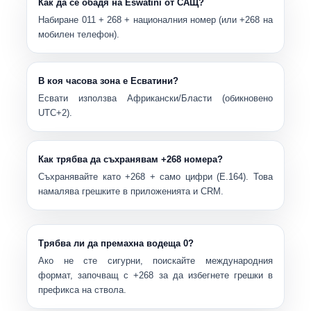
Как да се обадя на Eswatini от САЩ?
Набиране
011
+
268
+ националния номер (или
+268
на
мобилен телефон).
В коя часова зона е Есватини?
Есвати използва
Африкански/Бласти
(обикновено
UTC+2
).
Как трябва да съхранявам +268 номера?
Съхранявайте като
+268
+ само цифри (E.164). Това
намалява грешките в приложенията и CRM.
Трябва ли да премахна водеща 0?
Ако не сте сигурни, поискайте международния
формат, започващ с
+268
за да избегнете грешки в
префикса на ствола.