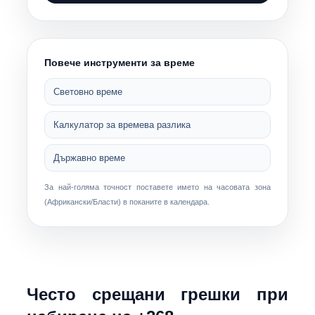
Повече инструменти за време
Световно време
Калкулатор за времева разлика
Държавно време
За най-голяма точност поставете името на часовата зона
(
Африкански/Бласти
) в поканите в календара.
Често срещани грешки при