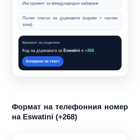
Инструмент за международно набиране
Пълен списък на държавите (кодове + часови
зони)
Фрагмент за споделяне
Код на държавата за
Eswatini
е
+268
.
Копиране на текст
Формат на телефонния номер
на Eswatini (+
268
)