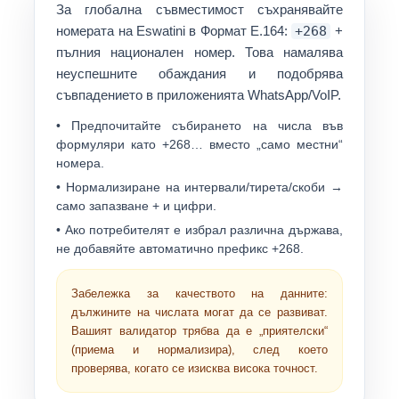
За глобална съвместимост съхранявайте
номерата на Eswatini в
Формат E.164
:
+268
+
пълния национален номер. Това намалява
неуспешните обаждания и подобрява
съвпадението в приложенията WhatsApp/VoIP.
• Предпочитайте събирането на числа във
формуляри като
+268…
вместо „само местни“
номера.
• Нормализиране на интервали/тирета/скоби →
само запазване
+
и цифри.
• Ако потребителят е избрал различна държава,
не добавяйте автоматично префикс +268.
Забележка за качеството на данните:
дължините на числата могат да се развиват.
Вашият валидатор трябва да е „приятелски“
(приема и нормализира), след което
проверява, когато се изисква висока точност.