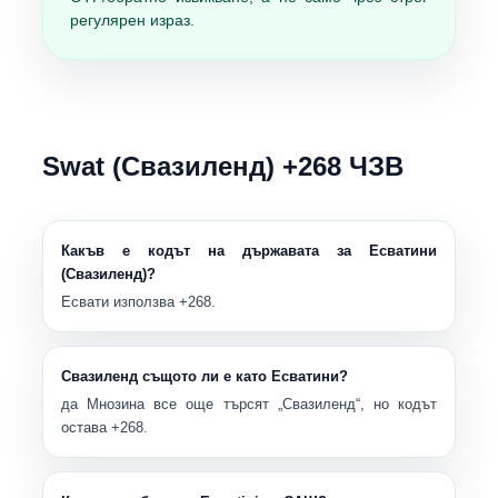
регулярен израз.
Swat (Свазиленд) +268 ЧЗВ
Какъв е кодът на държавата за Есватини
(Свазиленд)?
Есвати използва
+268
.
Свазиленд същото ли е като Есватини?
да Мнозина все още търсят „Свазиленд“, но кодът
остава
+268
.