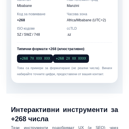
Mbabane
Manzini
Код за повикване
Часова зона
+268
Africa/Mbabane (UTC+2)
ISO кодове
ccTLD
SZ / SWZ / 748
.sz
Типични формати +268 (илюстративно)
+268 7X XXX XXX
+268 2X XX XXXX
Това са примери за форматиране (не реални числа). Винаги
набирайте точните цифри, предоставени от вашия контакт.
Интерактивни инструменти за
+
268
числа
Тези инструменти подобряват UX (и SEO) чрез