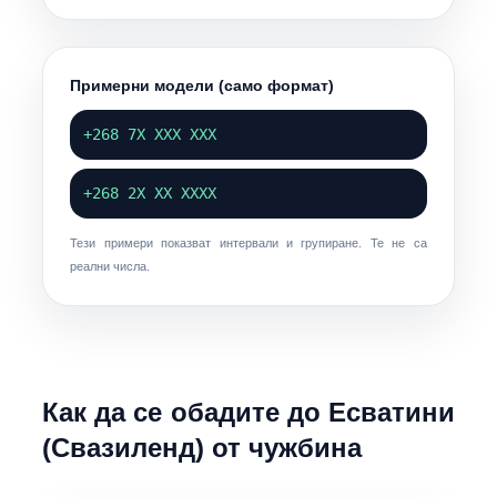
Примерни модели (само формат)
+268 7X XXX XXX
+268 2X XX XXXX
Тези примери показват интервали и групиране. Те не са
реални числа.
Как да се обадите до Есватини
(Свазиленд) от чужбина