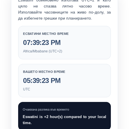
Eswatini обикновено използва
UTC+2
и като
цяло не спазва лятно часово време.
Използвайте часовниците на живо по-долу, за
да избегнете грешки при планирането.
ЕСВАТИНИ МЕСТНО ВРЕМЕ
07:39:24 PM
Africa/Mbabane (UTC+2)
ВАШЕТО МЕСТНО ВРЕМЕ
05:39:24 PM
UTC
Очаквана разлика във времето
Eswatini is +2 hour(s) compared to your local
time.