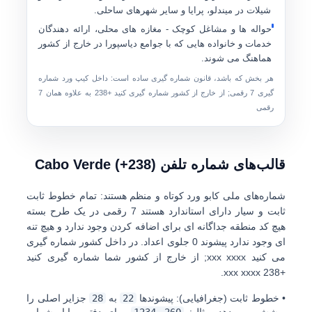
شیلات در میندلو، پرایا و سایر شهرهای ساحلی.
حواله ها و مشاغل کوچک
- مغازه های محلی، ارائه دهندگان
خدمات و خانواده هایی که با جوامع دیاسپورا در خارج از کشور
هماهنگ می شوند.
هر بخش که باشد، قانون شماره گیری ساده است:
داخل کیپ ورد
شماره
گیری
7 رقمی
;
از خارج از کشور
شماره گیری کنید
+238
به علاوه همان 7
رقمی
قالب‌های شماره تلفن Cabo Verde (+238)
شماره‌های ملی کابو ورد کوتاه و منظم هستند: تمام خطوط ثابت
ثابت و سیار دارای استاندارد هستند
7 رقمی
در یک طرح بسته
هیچ کد منطقه جداگانه ای برای اضافه کردن وجود ندارد و هیچ تنه
ای وجود ندارد پیشوند 0 جلوی اعداد. در داخل کشور شماره گیری
می کنید
xxx xxxx
; از خارج از کشور شما شماره گیری کنید
.
+238 xxx xxxx
•
خطوط ثابت (جغرافیایی):
پیشوندها
22
به
28
جزایر اصلی را