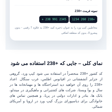
نمونه فرمت +238
2345 991 238 +
+238 260 1234
مخاطبین کیپ ورد را به عنوان ذخیره کنید
+238
به علاوه
7 رقمی
- بدون
پیشرو 0، بدون کد منطقه اضافی
نمای کلی – جایی که +238 استفاده می شود
کد کشور
+238
منحصراً در استفاده می شود
کیپ ورد
، گروهی
از جزایر آتشفشانی در اقیانوس اطلس، غرب سنگال. اعداد
+238 را روی آن خواهید دید
استراحتگاه ها و مهمانخانه ها در
سال و بوآ ویستا
، شرکت های کشتیرانی و ماهیگیری در
میندلو
،
بانک ها، بنادر و ادارات دولتی در پریا، و همچنین تماس های
خانوادگی برای دیاسپورای بزرگ کیپ ورد در اروپا و آمریکای
شمالی.