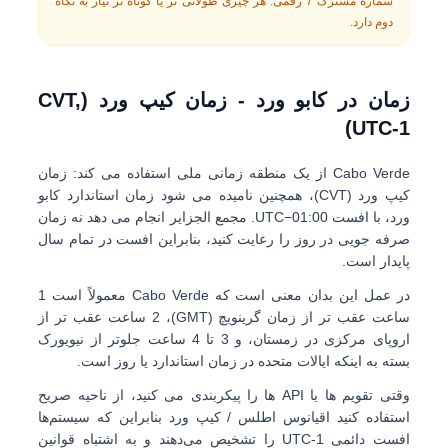
شماره مشترک 7 رقمی. هر چیزی طولانی تر یا کوتاه تر نیاز به نگاه
دوم دارد.
زمان در کابو ورد - زمان کیپ ورد (CVT,
UTC-1)
Cabo Verde از یک منطقه زمانی ملی استفاده می کند:
زمان
کیپ ورد (CVT)
، همچنین نامیده می شود زمان استاندارد کابو
ورد، با افست
UTC−01:00
. مجمع الجزایر انجام می دهد
نه
زمان
صرفه جویی در روز را رعایت کنید، بنابراین افست در تمام سال
پایدار است.
در عمل این بدان معنی است که Cabo Verde معمولاً است
1
ساعت عقب تر از زمان گرینویچ (GMT)
،
2 ساعت عقب تر از
اروپای مرکزی
در زمستان، و
3 تا 4 ساعت جلوتر از نیویورک
بسته به اینکه ایالات متحده در زمان استاندارد یا روز است.
وقتی تقویم ها یا API ها را پیکربندی می کنید، از ناحیه صریح
استفاده کنید
اقیانوس اطلس / کیپ ورد
بنابراین که سیستم‌ها
افست دائمی UTC-1 را تشخیص می‌دهند و به اشتباه قوانین