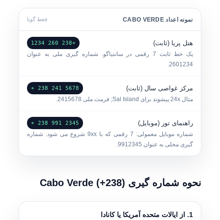
نمونه اعداد CABO VERDE
فقط گویا
هتل پریا (ثابت)
+238 260 1234
یک خط ثابت 7 رقمی در سانتیاگو. شماره گیری ملی به عنوان
.
2601234
مرکز غواصی سال (ثابت)
5678 241 238 +
مثال 24x پیشوند برای Sal Island; فرمت ملی
2415678
.
راهنمای تور (موبایل)
2345 991 238 +
شماره موبایل معمولی: 7 رقمی که با 9xx شروع می شود. شماره
گیری محلی به عنوان
9912345
.
نحوه شماره گیری Cabo Verde (+238)
1. از ایالات متحده آمریکا یا کانادا