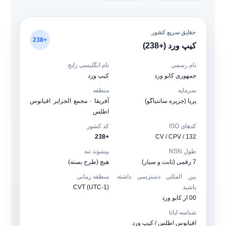
حقایق سریع کشور
+238
کیپ ورد (+238)
نام رسمی
نام انگلیسی رایج
جمهوری کابو ورد
کیپ ورد
سرمایه
منطقه
پریا (جزیره سانتیاگو)
آفریقا · مجمع الجزایر اقیانوس
اطلس
کدهای ISO
کد کشور
+238
CV / CPV / 132
طول NSN
پیشوند تنه
7 رقمی (ثابت و سیار)
هیچ (طرح بسته)
بین المللی دسترسی داشته
منطقه زمانی
باشید
CVT (UTC-1)
00 از کابو ورد
شناسه ایانا
اقیانوس اطلس / کیپ ورد