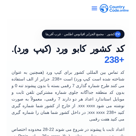
کشور · مجمع الجزایر اقیانوس اطلس · غرب آفریقا
CV
کد کشور کابو ورد (کیپ ورد).
+238
کد تماس بین المللی کشور برای
کیپ ورد
(همچنین به عنوان
شناخته شده است
کیپ ورد
) است
+238
. جزایر از الف استفاده
می کنند
طرح شماره گذاری 7 رقمی بسته
با
بدون پیشوند تنه 0
و
بدون کد منطقه جداگانه
جلوی شماره مشترکین تلفن ثابت و
موبایل استاندارد اعداد هر دو دارند
7 رقمی
، معمولاً به صورت
نوشته می شود
xxx xxxx
. از خارج از کشور شما شماره گیری
کنید
+238 xxx xxxx
; در داخل کشور شما همان را شماره گیری
می کنید هفت رقمی
اعداد ثابت با پیشوند در شروع می شوند
22-28
محدوده اختصاص