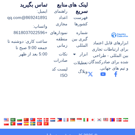
لینک های
منابع
تماس بگیرید
سریع
راهنمای
ایمیل:
فهرست
اعداد
869241891@qq.com
کشورها
مجازی
واتساپ:
شماره
نمودارهای
+8618037022596
گیری بین
منطقه
ساعت کاری: دوشنبه تا
ابزارهای قابل اعتماد
المللی
زمانی
جمعه 9:00 صبح تا
برای ارتباطات تجاری
ابزار
نکات
5:00 بعد از ظهر
بین المللی - طراحی
صادرات
شده برای صادرکنندگان
تعطیلات
و تیم های جهانی.
لیست کد
وبلاگ
ISO