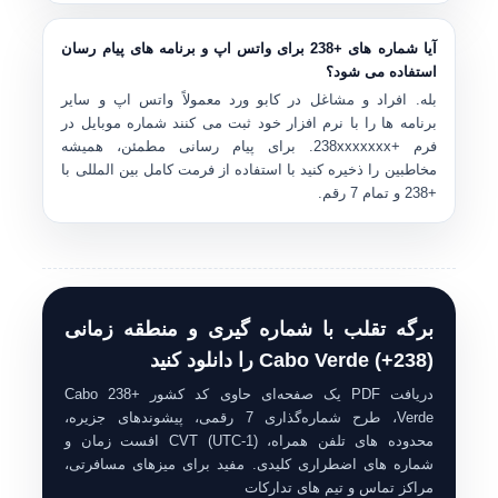
آیا شماره های +238 برای واتس اپ و برنامه های پیام رسان
استفاده می شود؟
بله. افراد و مشاغل در کابو ورد معمولاً واتس اپ و سایر
برنامه ها را با نرم افزار خود ثبت می کنند شماره موبایل در
فرم
+238xxxxxxx
. برای پیام رسانی مطمئن، همیشه
مخاطبین را ذخیره کنید با استفاده از فرمت کامل بین المللی با
+238 و تمام 7 رقم.
برگه تقلب با شماره گیری و منطقه زمانی
Cabo Verde (+238) را دانلود کنید
دریافت PDF یک صفحه‌ای حاوی کد کشور +238 Cabo
Verde، طرح شماره‌گذاری 7 رقمی، پیشوندهای جزیره،
محدوده های تلفن همراه، CVT (UTC-1) افست زمان و
شماره های اضطراری کلیدی. مفید برای میزهای مسافرتی،
مراکز تماس و تیم های تدارکات