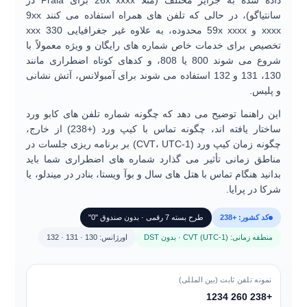
داده شده به جزایر مختلف (مثلا
26x xxxx
برای Praia در
سانتیاگو)، در حالی که تلفن های همراه استفاده می کنند
9xx
xxxx
و
59x xxxx
محدوده، به علاوه غیر جغرافیایی
330 xxx
تخصیص برای خدمات خاص شماره های رایگان و ویژه معمولاً با
شروع می شوند
800
یا
808
، و کدهای کوتاه اضطراری مانند
130
،
131
و
132
استفاده می شوند برای آمبولانس، آتش نشانی
و پلیس.
این راهنما توضیح می دهد که چگونه
شماره تلفن های کابو ورد
ساختار یافته اند، چگونه
تماس با کیپ ورد (+238)
از خارج،
چگونه
زمان کیپ ورد (CVT، UTC-1)
بر برنامه ریزی جلسات در
مناطق زمانی تأثیر می گذارد
شماره های اضطراری
شما باید
بدانید هنگام تماس با هتل های سال و بوآ ویستا، بنادر در میندلو، یا
شرکا در پرایا.
کد کشور: +238
طرح بسته 7 رقمی · بدون صندوق "0"
منطقه زمانی: CVT (UTC-1) · بدون DST
اورژانس: 130 · 131 · 132
نمونه تلفن ثابت (بین المللی)
+238 260 1234