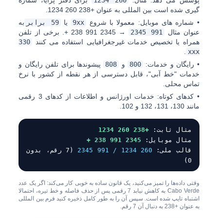
پوشش می دهد. مثال:
260 1234
برای دفتر پرایا، شماره
گیری شده است بین المللی به عنوان
+238 260 1234
.
•
شماره های موبایل:
معمولا با شروع
9xx
یا
59 برابر
به
عنوان مثال
991 2345
→
2345 991 238 +
. برخی از تلفن
همراه یا تخصیص خدمات غیرجغرافیایی استفاده می کنند
330
.
xxx
•
رایگان و خدمات:
800
و
808
پیشوندها برای تلفن رایگان و
خدمات "خط آبی"، قابل دسترسی از هر نقطه از کشور با نرخ
تماس محلی.
•
کدهای کوتاه:
خدمات اورژانس و اطلاعات از کدهای 3 رقمی
مانند
130
،
131
،
132
و
102
.
مثال ثابت:
+238 260 1234
مثال موبایل:
2345 991 238 +
قالب ملی:
260 1234 / 991 2345
(7 رقم، بدون
0)
وقتی داده‌ها را تمیز می‌کنید، یک قانون ساده به خوبی کار می‌کند: اگر یک عدد
Cabo Verde به کاهش نیابد
7 رقمی
پس از حذف فاصله و خط تیره، احتمالا
اشتباه تایپ شده است. سپس آن را به طور کامل ذخیره کنید فرم بین المللی
به عنوان
+238
به دنبال آن 7 رقم.