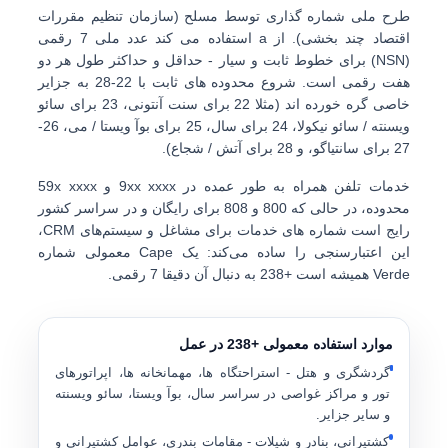
طرح ملی شماره گذاری توسط
مسلح
(سازمان تنظیم مقررات
اقتصاد چند بخشی). از a استفاده می کند
عدد ملی 7 رقمی
(NSN)
برای خطوط ثابت و سیار - حداقل و حداکثر طول هر دو
هفت رقمی است. شروع محدوده های ثابت با
22-28
به جزایر
خاصی گره خورده اند (مثلا
22
برای سنت آنتونی،
23
برای سائو
ویسنته / سائو نیکولا،
24
برای سال،
25
برای بوآ ویستا / می،
26-
27
برای سانتیاگو، و
28
برای آتش / شجاع).
خدمات تلفن همراه به طور عمده در
9xx xxxx
و
59x xxxx
محدوده، در حالی که
800
و
808
برای رایگان و در سراسر کشور
رایج است شماره های خدمات برای مشاغل و سیستم‌های CRM،
این اعتبارسنجی را ساده می‌کند: یک Cape معمولی شماره
Verde همیشه است
+238
به دنبال آن
دقیقا 7 رقمی
.
موارد استفاده معمولی +238 در عمل
گردشگری و هتل
- استراحتگاه ها، مهمانخانه ها، اپراتورهای
تور و مراکز غواصی در سراسر سال، بوآ ویستا، سائو ویسنته
و سایر جزایر.
کشتیرانی، بنادر و شیلات
- مقامات بندری، عوامل کشتیرانی و