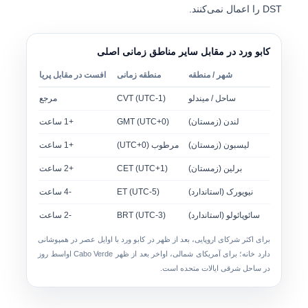
DST را اعمال نمی‌کنند.
کابو ورد در مقابل سایر مناطق زمانی اصلی
شهر / منطقه
منطقه زمانی
افست در مقابل پریا
ساحل / میندلو
CVT (UTC-1)
مرجع
لندن (زمستان)
GMT (UTC+0)
+1 ساعت
لیسبون (زمستان)
مرطوب (UTC+0)
+1 ساعت
برلین (زمستان)
CET (UTC+1)
+2 ساعت
نیویورک (استاندارد)
ET (UTC-5)
-4 ساعت
سائوپائولو (استاندارد)
BRT (UTC-3)
-2 ساعت
برای اکثر شرکای اروپایی،
بعد از ظهر در کابو ورد
با اوایل عصر در همپوشانی
دارد خانه؛ برای آمریکای شمالی،
اواخر بعد از ظهر Cabo Verde
اواسط روز
در ساحل شرقی ایالات متحده است.