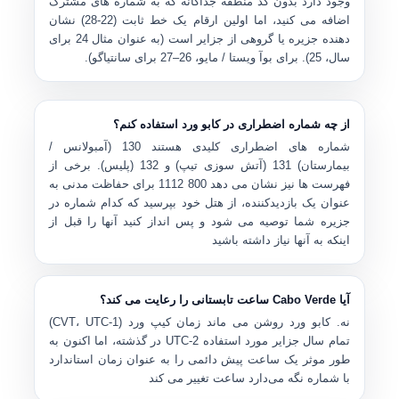
وجود دارد
بدون کد منطقه جداگانه
که به شماره های مشترک
اضافه می کنید، اما اولین ارقام یک خط ثابت (22-28) نشان
دهنده جزیره یا گروهی از جزایر است (به عنوان مثال 24 برای
سال، 25). برای بوآ ویستا / مایو، 26–27 برای سانتیاگو).
از چه شماره اضطراری در کابو ورد استفاده کنم؟
شماره های اضطراری کلیدی هستند
130
(آمبولانس /
بیمارستان)
131
(آتش سوزی تیپ) و
132
(پلیس). برخی از
فهرست ها نیز نشان می دهد
800 1112
برای حفاظت مدنی به
عنوان یک بازدیدکننده، از هتل خود بپرسید که کدام شماره در
جزیره شما توصیه می شود و پس انداز کنید آنها را قبل از
اینکه به آنها نیاز داشته باشید
آیا Cabo Verde ساعت تابستانی را رعایت می کند؟
نه. کابو ورد روشن می ماند
زمان کیپ ورد (CVT، UTC-1)
تمام سال جزایر مورد استفاده UTC-2 در گذشته، اما اکنون به
طور موثر یک ساعت پیش دائمی را به عنوان زمان استاندارد
با شماره نگه می‌دارد ساعت تغییر می کند