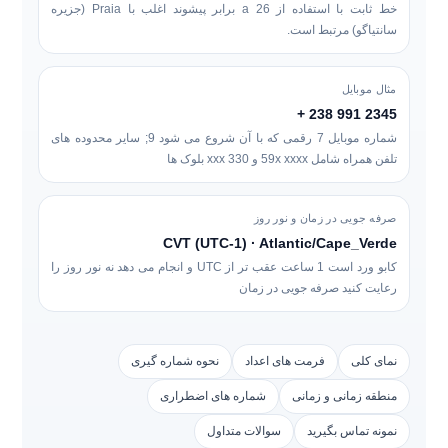
خط ثابت با استفاده از a
26 برابر
پیشوند اغلب با Praia (جزیره
سانتیاگو) مرتبط است.
مثال موبایل
2345 991 238 +
شماره موبایل 7 رقمی که با آن شروع می شود
9
; سایر محدوده های
تلفن همراه شامل
59x xxxx
و
330 xxx
بلوک ها
صرفه جویی در زمان و نور روز
CVT (UTC-1) · Atlantic/Cape_Verde
کابو ورد است
1 ساعت عقب تر از UTC
و انجام می دهد
نه
نور روز را
رعایت کنید صرفه جویی در زمان
نمای کلی
فرمت های اعداد
نحوه شماره گیری
منطقه زمانی و زمانی
شماره های اضطراری
نمونه تماس بگیرید
سوالات متداول