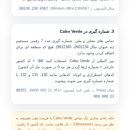
مثال (لیسبون ← Mindelo office 2304567):
00238 230 4567
.
3. شماره گیری در Cabo Verde
تماس های محلی و ملی:
شماره گیری
عدد 7 رقمی مستقیم
(به عنوان مثال
2601234
،
9912345
). هیچ کد منطقه ای برای
اضافه کردن وجود ندارد.
بین المللی از Cabo Verde:
استفاده کنید
00
+ کد کشور
خارجی + شماره (رها کردن هر تنه 0 در صورت نیاز آن کشور).
کدهای اضطراری و کوتاه:
کدهایی مانند
130
،
131
و
132
با
شماره شماره گیری می شوند پیشوند
مثال (Praia → تلفن ثابت لیسبون +351 21 000 0000):
00351
.
21 000 000
نکته عادی سازی:
یک تماس Cabo Verde با فرمت خوب همیشه به
نظر می رسد
+238xxxxxxx
– یک علامت مثبت، کد کشور 3 رقمی،