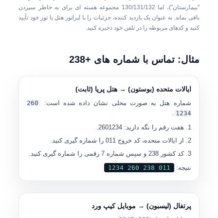
"بیمارستان")، اما
130/131/132
مجموعه هسته ای برای به خاطر سپردن
باقی بماند. به عنوان یک بازدید کننده، جزئیات را با اپراتور هتل یا تور خود تأیید
کنید و کدهای مربوطه را در تلفن خود ذخیره کنید.
مثال: تماس با شماره های +238
ایالات متحده (بوستون) → هتل پریا (ثابت)
شماره هتل به صورت محلی نشان داده شده است:
260
.
1234
هفت رقم را نگه دارید: 2601234.
از ایالات متحده، کد خروج 011 را شماره گیری کنید.
کد کشور 238 و سپس شماره 7 رقمی را شماره گیری کنید.
نتیجه:
011 238 260 1234
پرتغال (لیسبون) → موبایل کیپ ورد