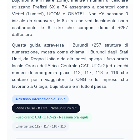
Bujumbura e in altre zone), mentre i numeri di cellulare
utilizzano
Prefissi 6X e 7X
assegnato a operatori come
Viettel (Lumitel), UCOM e ONATEL. Non c'è nessuno 0
iniziale da rimuovere; le 8 cifre che vedi localmente sono
esattamente le 8 cifre che componi dopo il +257
dall'estero.
Questa guida attraversa il Burundi
+257 struttura di
numerazione
, mostra come
chiama il Burundi dagli Stati
Uniti, dal Regno Unito e da altri paesi
, spiega il fuso orario
locale
Orario dell'Africa Centrale (CAT, UTC+2)
ed elenchi
numeri di emergenza
piace 112, 117, 118 e 116 che
contano per i viaggiatori, le ONG e le imprese che
lavorano a Gitega, Bujumbura e in tutto il paese.
Prefisso internazionale: +257
Piano chiuso · 8 cifre · Nessun trunk “0”
Fuso orario: CAT (UTC+2) · Nessuna ora legale
Emergenza: 112 · 117 · 118 · 116