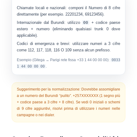
Chiamate locali e nazionali:
componi il
Numero di 8 cifre
direttamente
(per esempio.
22201234
,
69123456
).
Internazionale dal Burundi:
utilizzo
00
+ codice paese
estero + numero (eliminando qualsiasi trunk 0 dove
applicabile).
Codici di emergenza e brevi:
utilizzare numeri a 3 cifre
come
112
,
117
,
118
,
116
O
109
senza alcun prefisso.
Esempio (Gitega → Parigi rete fissa +33 1 44 00 00 00):
0033
1 44 00 00 00
.
Suggerimento per la normalizzazione:
Dovrebbe assomigliare
a un numero del Burundi “pulito”.
+257XXXXXXX
(1 segno più
+ codice paese a 3 cifre + 8 cifre). Se vedi 0 iniziali o schemi
di 9 cifre aggiuntivi, risolvi prima di utilizzare i numeri nelle
campagne o nei dialer.