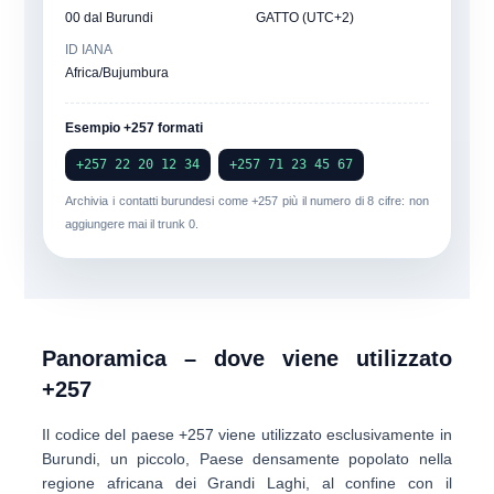
00 dal Burundi
GATTO (UTC+2)
ID IANA
Africa/Bujumbura
Esempio +257 formati
+257 22 20 12 34
+257 71 23 45 67
Archivia i contatti burundesi come
+257
più il numero di 8 cifre: non
aggiungere mai il trunk 0.
Panoramica – dove viene utilizzato
+257
Il codice del paese
+257
viene utilizzato esclusivamente in
Burundi
, un piccolo, Paese densamente popolato nella
regione africana dei Grandi Laghi, al confine con il