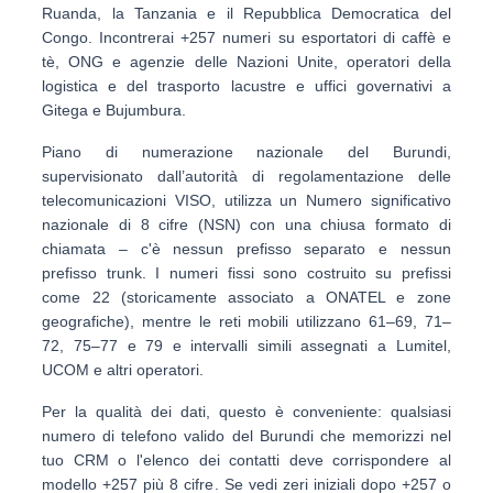
Ruanda, la Tanzania e il Repubblica Democratica del
Congo. Incontrerai +257 numeri su
esportatori di caffè e
tè
,
ONG e agenzie delle Nazioni Unite
,
operatori della
logistica e del trasporto lacustre
e uffici governativi a
Gitega e Bujumbura.
Piano di numerazione nazionale del Burundi,
supervisionato dall’autorità di regolamentazione delle
telecomunicazioni
VISO
, utilizza un
Numero significativo
nazionale di 8 cifre (NSN)
con una chiusa formato di
chiamata – c'è
nessun prefisso separato e nessun
prefisso trunk
. I numeri fissi sono costruito su prefissi
come
22
(storicamente associato a ONATEL e zone
geografiche), mentre le reti mobili utilizzano
61–69, 71–
72, 75–77 e 79
e intervalli simili assegnati a Lumitel,
UCOM e altri operatori.
Per la qualità dei dati, questo è conveniente: qualsiasi
numero di telefono valido del Burundi che memorizzi nel
tuo CRM o l'elenco dei contatti deve corrispondere al
modello
+257
più
8 cifre
. Se vedi zeri iniziali dopo +257 o