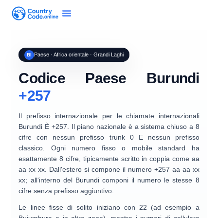
Paese · Africa orientale · Grandi Laghi
BI
Codice Paese Burundi
+257
Il prefisso internazionale per le chiamate internazionali
Burundi
È
+257
. Il piano nazionale è a
sistema chiuso a 8
cifre
con
nessun prefisso trunk 0
E
nessun prefisso
classico
. Ogni numero fisso o mobile standard ha
esattamente
8 cifre
, tipicamente scritto in coppia come
aa
aa xx xx
. Dall'estero si compone il numero
+257 aa aa xx
xx
; all'interno del Burundi componi il numero le stesse 8
cifre senza prefisso aggiuntivo.
Le linee fisse di solito iniziano con
22
(ad esempio a