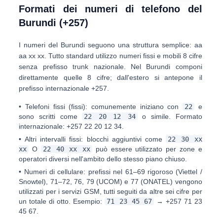
Formati dei numeri di telefono del
Burundi (+257)
I numeri del Burundi seguono una struttura semplice:
aa
aa xx xx
. Tutto standard utilizzo numeri fissi e mobili
8 cifre
senza prefisso trunk nazionale. Nel Burundi componi
direttamente quelle 8 cifre; dall'estero si antepone il
prefisso internazionale
+257
.
•
Telefoni fissi (fissi):
comunemente iniziano con
22
e
sono scritti come
22 20 12 34
o simile. Formato
internazionale:
+257 22 20 12 34
.
•
Altri intervalli fissi:
blocchi aggiuntivi come
22 30 xx
xx
O
22 40 xx xx
può essere utilizzato per zone e
operatori diversi nell'ambito dello stesso piano chiuso.
•
Numeri di cellulare:
prefissi nel
61–69
rigoroso (Viettel /
Snowtel),
71–72, 76, 79
(UCOM) e
77
(ONATEL) vengono
utilizzati per i servizi GSM, tutti seguiti da altre sei cifre per
un totale di otto. Esempio:
71 23 45 67
→
+257 71 23
45 67
.