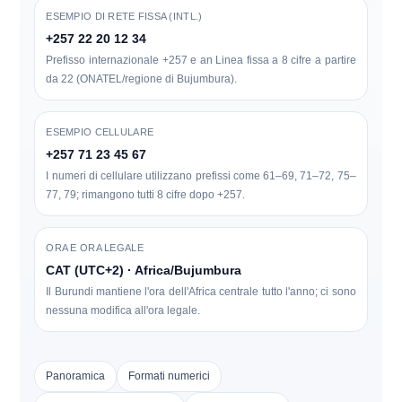
ESEMPIO DI RETE FISSA (INTL.)
+257 22 20 12 34
Prefisso internazionale +257 e an
Linea fissa a 8 cifre
a partire
da
22
(ONATEL/regione di Bujumbura).
ESEMPIO CELLULARE
+257 71 23 45 67
I numeri di cellulare utilizzano prefissi come
61–69, 71–72, 75–
77, 79
; rimangono tutti 8 cifre dopo +257.
ORA E ORA LEGALE
CAT (UTC+2) · Africa/Bujumbura
Il Burundi mantiene l'ora dell'Africa centrale tutto l'anno; ci sono
nessuna modifica all'ora legale
.
Panoramica
Formati numerici