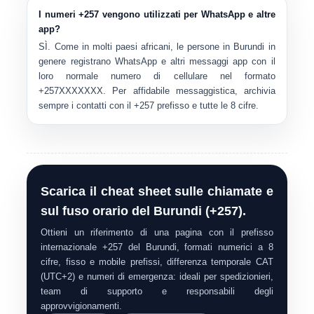
I numeri +257 vengono utilizzati per WhatsApp e altre
app?
SÌ. Come in molti paesi africani, le persone in Burundi in
genere registrano WhatsApp e altri messaggi app con il
loro normale numero di cellulare nel formato
+257XXXXXXX
. Per affidabile messaggistica, archivia
sempre i contatti con il
+257
prefisso e tutte le 8 cifre.
Scarica il cheat sheet sulle chiamate e
sul fuso orario del Burundi (+257).
Ottieni un riferimento di una pagina con il prefisso
internazionale +257 del Burundi, formati numerici a 8
cifre, fisso e mobile prefissi, differenza temporale CAT
(UTC+2) e numeri di emergenza: ideali per spedizionieri,
team di supporto e responsabili degli
approvvigionamenti.