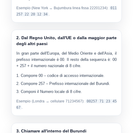
Esempio (New York → Bujumbura linea fissa 22201234):
011
257 22 20 12 34
.
2. Dal Regno Unito, dall'UE o dalla maggior parte
degli altri paesi
In gran parte dell'Europa, del Medio Oriente e dell'Asia, il
prefisso internazionale è
00
. Il resto della sequenza è: 00
+ 257 + il numero nazionale di 8 cifre.
Comporre
00
– codice di accesso internazionale.
Comporre
257
– Prefisso internazionale del Burundi.
Componi il
Numero locale di 8 cifre
.
Esempio (Londra → cellulare 71234567):
00257 71 23 45
67
.
3. Chiamare all'interno del Burundi