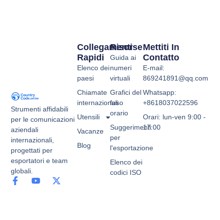
Collegamenti
Risorse
Mettiti In
Rapidi
Contatto
Guida ai
Elenco dei
numeri
E-mail:
paesi
virtuali
869241891@qq.com
Chiamate
Grafici del
Whatsapp:
internazionali
fuso
+8618037022596
Strumenti affidabili
orario
Utensili
Orari: lun-ven 9:00 -
per le comunicazioni
Suggerimenti
17:00
aziendali
Vacanze
per
internazionali,
Blog
l'esportazione
progettati per
esportatori e team
Elenco dei
globali.
codici ISO