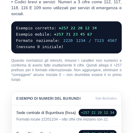
•
Codici brevi e servizi:
Numeri a 3 cifre come
112
,
117
,
118
,
116
E
109
sono utilizzati per servizi di emergenza e
sociali.
Esempio corretto:
+257 22 20 12 34
Esempio mobile:
+257 71 23 45 67
Formato nazionale:
2220 1234 / 7123 4567
(nessuno 0 iniziale)
Quando normalizzi gli elenchi, rimuovi i caratteri non numerici e
conferma di averlo fatto
esattamente 8 cifre
. Quindi allega il
+257
prefisso per il formato internazionale. Non aggiungere, eliminare o
"correggere" alcuno iniziale 0 – non dovrebbe essere lì in primo
luogo.
ESEMPIO DI NUMERI DEL BURUNDI
Solo illustrativo
Sede centrale di Bujumbura (fissa)
+257 22 20 12 34
Formato locale
22201234
– otto cifre che iniziano con 22.