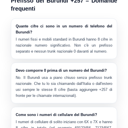
Prefisso del Burundi +257 – Domande
frequenti
Quante cifre ci sono in un numero di telefono del
Burundi?
I numeri fissi e mobili standard in Burundi hanno
8 cifre
in
nazionale numero significativo. Non c'è un prefisso
separato e nessun trunk nazionale 0 davanti al numero.
Devo comporre 0 prima di un numero del Burundi?
No. Il Burundi usa a
piano chiuso
senza prefisso trunk
nazionale. Che tu lo sia chiamando dall'Italia o dall'estero
usi sempre le stesse 8 cifre (basta aggiungere
+257
di
fronte per le chiamate internazionali).
Come sono i numeri di cellulare del Burundi?
I numeri di cellulare di solito iniziano con
6X o 7X
e hanno
8 cifre in totale (ad esempio 69123456, 71234567,