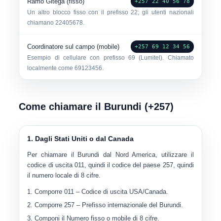
Ramo Gitega (fisso)
+257 22 40 56 78
Un altro blocco fisso con il prefisso 22; gli utenti nazionali
chiamano
22405678
.
Coordinatore sul campo (mobile)
+257 69 12 34 56
Esempio di cellulare con prefisso 69 (Lumitel). Chiamato
localmente come
69123456
.
Come chiamare il Burundi (+257)
1. Dagli Stati Uniti o dal Canada
Per chiamare il Burundi dal Nord America, utilizzare il
codice di uscita
011
, quindi il codice del paese
257
, quindi
il numero locale di 8 cifre.
Comporre
011
– Codice di uscita USA/Canada.
Comporre
257
– Prefisso internazionale del Burundi.
Componi il
Numero fisso o mobile di 8 cifre
.