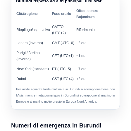
Burundi rispetto ad altri principali fusi orari
Offset contro
Città/regione
Fuso orario
Bujumbura
GATTO
Riepilogo/aspettativa
Riferimento
(UTC+2)
Londra (inverno)
GMT (UTC+0)
−2 ore
Parigi / Berlino
CET (UTC+1)
−1 ora
(inverno)
New York (standard)
ET (UTC−5)
−7 ore
Dubai
GST (UTC+4)
+2 ore
Per molte squadre
tarda mattinata in Burundi
si sovrappone bene con
l'Asia, mentre
metà pomeriggio in Burundi
si sovrappone al mattino in
Europa e al mattino molto presto in Europa Nord America.
Numeri di emergenza in Burundi