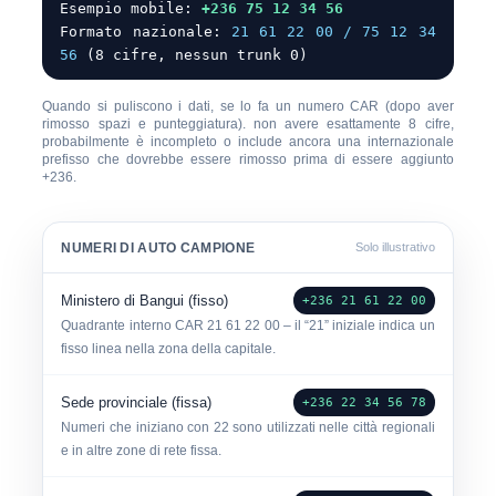
Esempio mobile:
+236 75 12 34 56
Formato nazionale:
21 61 22 00 / 75 12 34
56
(8 cifre, nessun trunk 0)
Quando si puliscono i dati, se lo fa un numero CAR (dopo aver
rimosso spazi e punteggiatura).
non
avere esattamente
8 cifre
,
probabilmente è incompleto o include ancora una internazionale
prefisso che dovrebbe essere rimosso prima di essere aggiunto
+236
.
NUMERI DI AUTO CAMPIONE
Solo illustrativo
Ministero di Bangui (fisso)
+236 21 61 22 00
Quadrante interno CAR
21 61 22 00
– il “21” iniziale indica un
fisso linea nella zona della capitale.
Sede provinciale (fissa)
+236 22 34 56 78
Numeri che iniziano con
22
sono utilizzati nelle città regionali
e in altre zone di rete fissa.