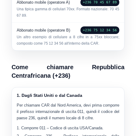
Abbonato mobile (operatore A)
+236 70 45 67 89
Una tipica gamma di cellulari 70xx. Formato nazionale:
70 45
67 89
.
Abbonato mobile (operatore B)
+236 75 12 34 56
Un altro esempio di cellulare a 8 cifre in a
75xx
bloccare;
composto come
75 12 34 56
all'interno della CAR.
Come chiamare Repubblica
Centrafricana (+236)
1. Dagli Stati Uniti o dal Canada
Per chiamare CAR dal Nord America, devi prima comporre
il prefisso internazionale di uscita
011
, quindi il codice del
paese
236
, quindi il numero locale di 8 cifre.
Comporre
011
– Codice di uscita USA/Canada.