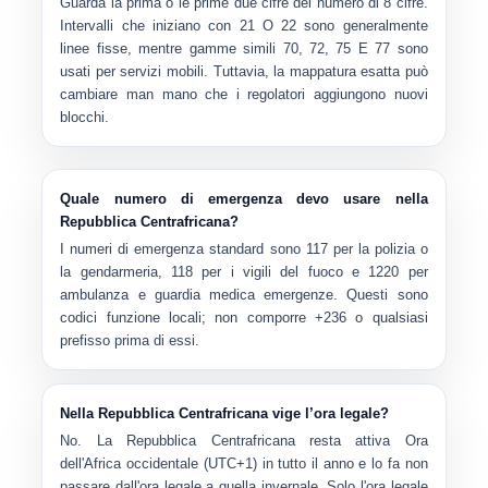
Guarda la prima o le prime due cifre del numero di 8 cifre.
Intervalli che iniziano con
21
O
22
sono generalmente
linee fisse, mentre gamme simili
70
,
72
,
75
E
77
sono
usati per servizi mobili. Tuttavia, la mappatura esatta può
cambiare man mano che i regolatori aggiungono nuovi
blocchi.
Quale numero di emergenza devo usare nella
Repubblica Centrafricana?
I numeri di emergenza standard sono
117
per la polizia o
la gendarmeria,
118
per i vigili del fuoco e
1220
per
ambulanza e guardia medica emergenze. Questi sono
codici funzione locali; non comporre +236 o qualsiasi
prefisso prima di essi.
Nella Repubblica Centrafricana vige l’ora legale?
No. La Repubblica Centrafricana resta attiva
Ora
dell'Africa occidentale (UTC+1)
in tutto il anno e lo fa
non
passare dall'ora legale a quella invernale. Solo l'ora legale