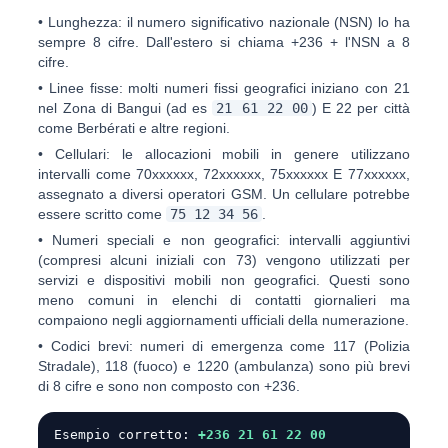
•
Lunghezza:
il numero significativo nazionale (NSN) lo ha
sempre
8 cifre
. Dall'estero si chiama
+236
+ l'NSN a 8
cifre.
•
Linee fisse:
molti numeri fissi geografici iniziano con
21
nel Zona di Bangui (ad es
21 61 22 00
) E
22
per città
come Berbérati e altre regioni.
•
Cellulari:
le allocazioni mobili in genere utilizzano
intervalli come
70xxxxxx
,
72xxxxxx
,
75xxxxxx
E
77xxxxxx
,
assegnato a diversi operatori GSM. Un cellulare potrebbe
essere scritto come
75 12 34 56
.
•
Numeri speciali e non geografici:
intervalli aggiuntivi
(compresi alcuni iniziali con
73
) vengono utilizzati per
servizi e dispositivi mobili non geografici. Questi sono
meno comuni in elenchi di contatti giornalieri ma
compaiono negli aggiornamenti ufficiali della numerazione.
•
Codici brevi:
numeri di emergenza come
117
(Polizia
Stradale),
118
(fuoco) e
1220
(ambulanza) sono più brevi
di 8 cifre e sono
non
composto con +236.
Esempio corretto:
+236 21 61 22 00