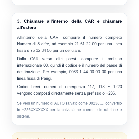
3. Chiamare all'interno della CAR e chiamare
all'estero
All'interno della CAR:
comporre il numero completo
Numero di 8 cifre
, ad esempio
21 61 22 00
per una linea
fissa o
75 12 34 56
per un cellulare.
Dalla CAR verso altri paesi:
comporre il prefisso
internazionale
00
, quindi il codice e il numero del paese di
destinazione. Per esempio,
0033 1 44 00 00 00
per una
linea fissa di Parigi.
Codici brevi:
numeri di emergenza
117
,
118
E
1220
vengono composti direttamente senza prefisso o +236.
Se vedi un numero di AUTO salvato come
00236…
, convertilo
in
+236XXXXXXX
per l'archiviazione coerente in rubriche e
sistemi.