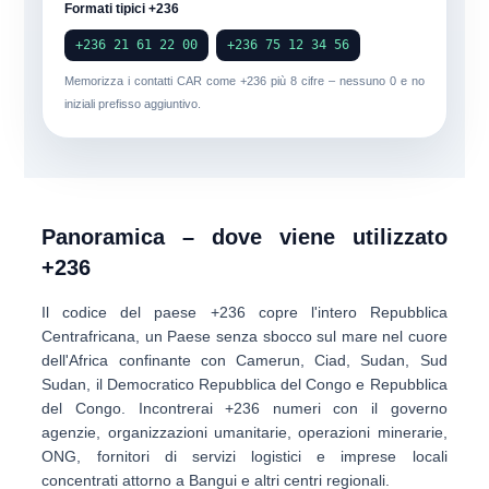
Formati tipici +236
+236 21 61 22 00
+236 75 12 34 56
Memorizza i contatti CAR come
+236
più
8 cifre
– nessuno 0 e no
iniziali prefisso aggiuntivo.
Panoramica – dove viene utilizzato
+236
Il codice del paese
+236
copre l'intero
Repubblica
Centrafricana
, un Paese senza sbocco sul mare nel cuore
dell'Africa confinante con Camerun, Ciad, Sudan, Sud
Sudan, il Democratico Repubblica del Congo e Repubblica
del Congo. Incontrerai +236 numeri con il governo
agenzie, organizzazioni umanitarie, operazioni minerarie,
ONG, fornitori di servizi logistici e imprese locali
concentrati attorno a Bangui e altri centri regionali.