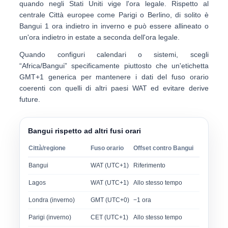
quando negli Stati Uniti vige l'ora legale. Rispetto al
centrale Città europee come Parigi o Berlino, di solito è
Bangui
1 ora indietro
in inverno e può essere allineato o
un'ora indietro in estate a seconda dell'ora legale.
Quando configuri calendari o sistemi, scegli
“Africa/Bangui”
specificamente piuttosto che un'etichetta
GMT+1 generica per mantenere i dati del fuso orario
coerenti con quelli di altri paesi WAT ed evitare derive
future.
Bangui rispetto ad altri fusi orari
Città/regione
Fuso orario
Offset contro Bangui
Bangui
WAT (UTC+1)
Riferimento
Lagos
WAT (UTC+1)
Allo stesso tempo
Londra (inverno)
GMT (UTC+0)
−1 ora
Parigi (inverno)
CET (UTC+1)
Allo stesso tempo