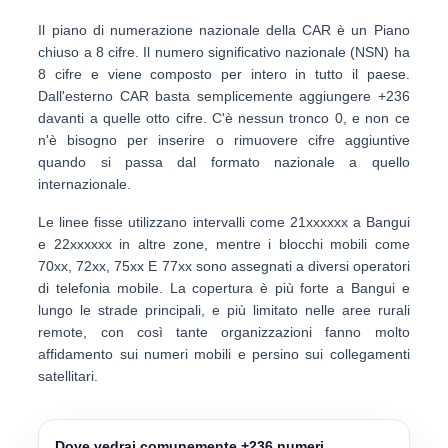
Il piano di numerazione nazionale della CAR è un
Piano
chiuso a 8 cifre
. Il numero significativo nazionale (NSN) ha
8 cifre e viene composto per intero in tutto il paese.
Dall'esterno CAR basta semplicemente aggiungere
+236
davanti a quelle otto cifre. C'è
nessun tronco 0
, e non ce
n'è bisogno per inserire o rimuovere cifre aggiuntive
quando si passa dal formato nazionale a quello
internazionale.
Le linee fisse utilizzano intervalli come
21xxxxxx
a Bangui
e
22xxxxxx
in altre zone, mentre i blocchi mobili come
70xx
,
72xx
,
75xx
E
77xx
sono assegnati a diversi operatori
di telefonia mobile. La copertura è più forte a Bangui e
lungo le strade principali, e più limitato nelle aree rurali
remote, con così tante organizzazioni fanno molto
affidamento sui numeri mobili e persino sui collegamenti
satellitari.
Dove vedrai comunemente +236 numeri