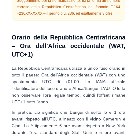
Suggerimento per la normalizzazione:
ha la forma un numero
corretto della Repubblica Centrafricana nel formato E.164
+236XXXXXXX
– il segno più,
236
, ed esattamente
8 cifre
.
Orario della Repubblica Centrafricana
– Ora dell'Africa occidentale (WAT,
UTC+1)
La Repubblica Centrafricana utilizza a
unico fuso orario
in
tutto il paese:
Ora dell'Africa occidentale (WAT)
con uno
spostamento UTC di
+01:00
. La IANA ufficiale
l'identificatore del fuso orario è
Africa/Bangui
. L'AUTO lo fa
non osservare l'ora legale tempo
, quindi l'offset rimane
UTC+1 tutto l'anno.
In pratica, ciò significa che Bangui di solito lo è
1 ora
avanti rispetto all'UTC
, allineato con il vicino Camerun e
Ciad. Lo è tipicamente
6 ore avanti rispetto a New York
durante l'ora standard degli Stati Uniti e
5 ore avanti