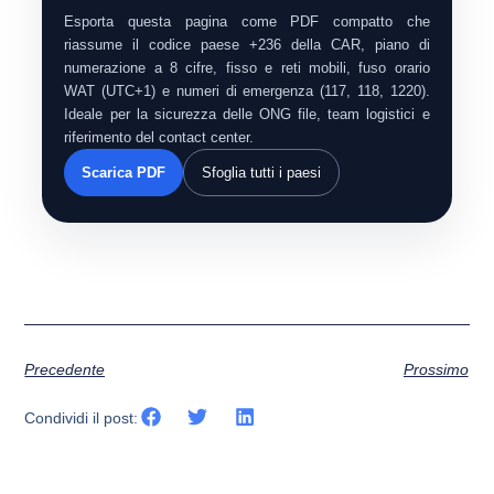
Esporta questa pagina come PDF compatto che
riassume il codice paese +236 della CAR, piano di
numerazione a 8 cifre, fisso e reti mobili, fuso orario
WAT (UTC+1) e numeri di emergenza (117, 118, 1220).
Ideale per la sicurezza delle ONG file, team logistici e
riferimento del contact center.
Scarica PDF
Sfoglia tutti i paesi
Precedente
Prossimo
Condividi il post: