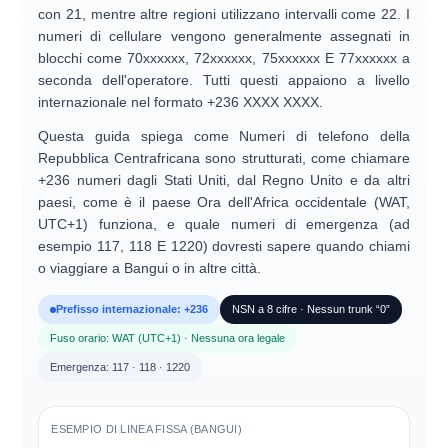
con
21
, mentre altre regioni utilizzano intervalli come
22
. I
numeri di cellulare vengono generalmente assegnati in
blocchi come
70xxxxxx
,
72xxxxxx
,
75xxxxxx
E
77xxxxxx
a
seconda dell'operatore. Tutti questi appaiono a livello
internazionale nel formato
+236 XXXX XXXX
.
Questa guida spiega come
Numeri di telefono della
Repubblica Centrafricana
sono strutturati, come
chiamare
+236 numeri
dagli Stati Uniti, dal Regno Unito e da altri
paesi, come è il paese
Ora dell'Africa occidentale (WAT,
UTC+1)
funziona, e quale
numeri di emergenza
(ad
esempio
117
,
118
E
1220
) dovresti sapere quando chiami
o viaggiare a Bangui o in altre città.
Prefisso internazionale: +236
NSN a 8 cifre · Nessun trunk “0”
Fuso orario: WAT (UTC+1) · Nessuna ora legale
Emergenza: 117 · 118 · 1220
ESEMPIO DI LINEA FISSA (BANGUI)