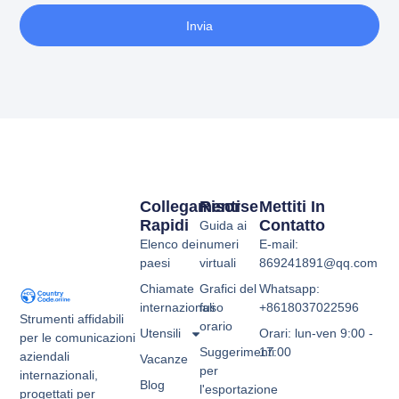
Invia
Collegamenti
Risorse
Mettiti In
Rapidi
Contatto
Guida ai
Elenco dei
numeri
E-mail:
paesi
virtuali
869241891@qq.com
Chiamate
Grafici del
Whatsapp:
internazionali
fuso
+8618037022596
Strumenti affidabili
orario
Utensili
Orari: lun-ven 9:00 -
per le comunicazioni
Suggerimenti
17:00
aziendali
Vacanze
per
internazionali,
Blog
l'esportazione
progettati per