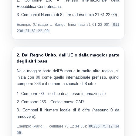
Comporre
236
– Prefisso internazionale della
Repubblica Centrafricana.
Componi il
Numero di 8 cifre
(ad esempio 21 61 22 00).
Esempio (Chicago → Bangui linea fissa 21 61 22 00):
011
236 21 61 22 00
.
2. Dal Regno Unito, dall'UE o dalla maggior parte
degli altri paesi
Nella maggior parte dell'Europa e in molte altre regioni, si
inizia con
00
come quello internazionale prefisso, quindi
comporre
236
e il numero nazionale di 8 cifre.
Comporre
00
– codice di accesso internazionale.
Comporre
236
– Codice paese CAR.
Componi il
Numero locale di 8 cifre
(nessuno 0 da
rimuovere).
Esempio (Parigi → cellulare 75 12 34 56):
00236 75 12 34
56
.