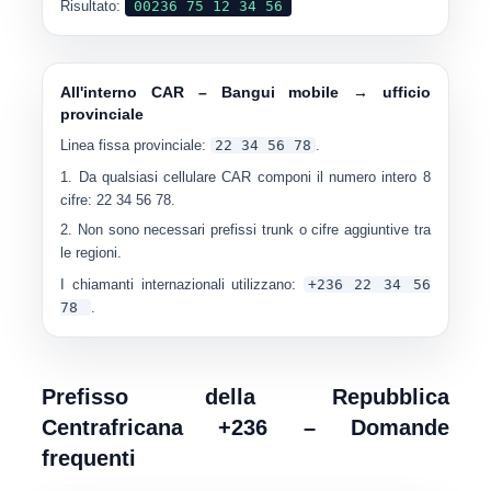
Risultato:
00236 75 12 34 56
All'interno CAR – Bangui mobile → ufficio
provinciale
Linea fissa provinciale:
22 34 56 78
.
Da qualsiasi cellulare CAR componi il numero intero
8
cifre
:
22 34 56 78
.
Non sono necessari prefissi trunk o cifre aggiuntive tra
le regioni.
I chiamanti internazionali utilizzano:
+236 22 34 56
78
.
Prefisso della Repubblica
Centrafricana +236 – Domande
frequenti