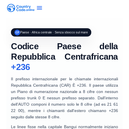
Paese · Africa centrale · Senza sbocco sul mare
CF
Codice Paese della
Repubblica Centrafricana
+236
Il prefisso internazionale per le chiamate internazionali
Repubblica Centrafricana (CAR)
È
+236
. Il paese utilizza
un
Piano di numerazione nazionale a 8 cifre
con
nessun
prefisso trunk 0
E
nessun prefisso separato
. Dall'interno
dell'AUTO componi il numero solo le 8 cifre (ad es
21 61
22 00
), mentre i chiamanti dall'estero chiamano
+236
seguito dalle stesse 8 cifre.
Le linee fisse nella capitale Bangui normalmente iniziano