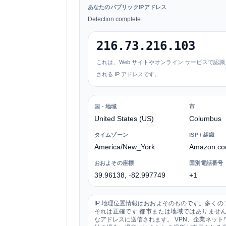
あなたのパブリックIPアドレス
Detection complete.
216.73.216.103
これは、Web サイトやオンライン サービスで認識
される IP アドレスです。
国・地域
市
United States (US)
Columbus
タイムゾーン
ISP / 組織
America/New_York
Amazon.com
おおよその座標
国別電話番号
39.96138, -82.997749
+1
IP 地理位置情報はおおよそのものです。多く
それは正確です
都市または地域
ではありません
なアドレスに送信されます。 VPN、企業ネッ