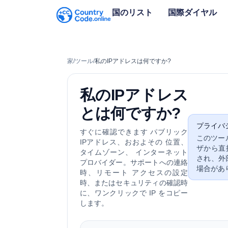
国のリスト
国際ダイヤル
家
/
ツール
/
私のIPアドレスは何ですか?
私のIPアドレス
とは何ですか?
プライバ
すぐに確認できます
パブリック
このツー
IPアドレス
、おおよその
位置
、
ザから直
タイムゾーン、 インターネット
され、外
プロバイダー。サポートへの連絡
場合があ
時、リモート アクセスの設定
時、またはセキュリティの確認時
に、ワンクリックで IP をコピー
します。