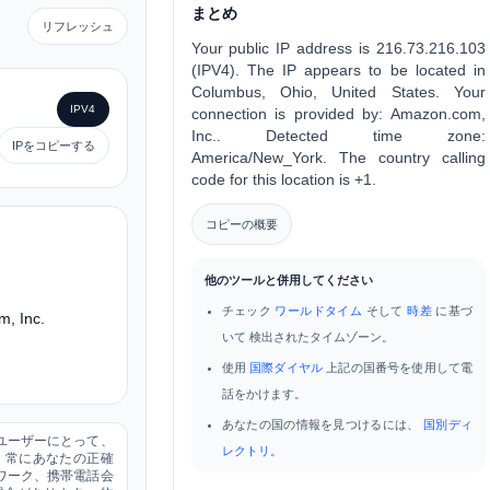
まとめ
リフレッシュ
Your public IP address is 216.73.216.103
(IPV4). The IP appears to be located in
Columbus, Ohio, United States. Your
IPV4
connection is provided by: Amazon.com,
Inc.. Detected time zone:
IPをコピーする
America/New_York. The country calling
code for this location is +1.
コピーの概要
他のツールと併用してください
チェック
ワールドタイム
そして
時差
に基づ
, Inc.
いて 検出されたタイムゾーン。
使用
国際ダイヤル
上記の国番号を使用して電
話をかけます。
あなたの国の情報を見つけるには、
国別ディ
のユーザーにとって、
レクトリ
。
 常にあなたの正確
トワーク、携帯電話会