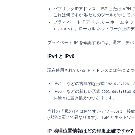
パブリックIPアドレス
– ISP または 
これは何ですか 私たちのツールが示してい
プライベートIPアドレス
– ホームネ
）。ローカル ネットワーク上の
10.0.0.5
プライベート IP を確認するには、通常、
IPv4 と IPv6
現在使用されている IP アドレスには主に 2
IPv4
– などの古典的な形式
。
192.0.2.123
IPv6
– などの新しい形式
2001:0db8:85a3:
を徐々に置き換えつつあります。
当社の「私の IP は何ですか」ツールは、接続
(状況に応じて異なります)。 ISP とネットワ
IP 地理位置情報はどの程度正確ですか?