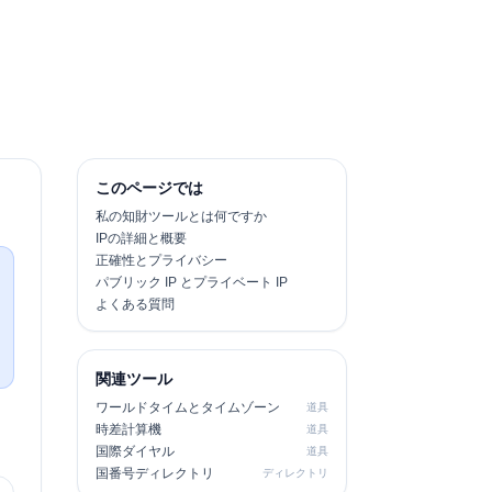
このページでは
私の知財ツールとは何ですか
IPの詳細と概要
正確性とプライバシー
パブリック IP とプライベート IP
よくある質問
関連ツール
ワールドタイムとタイムゾーン
道具
時差計算機
道具
国際ダイヤル
道具
国番号ディレクトリ
ディレクトリ