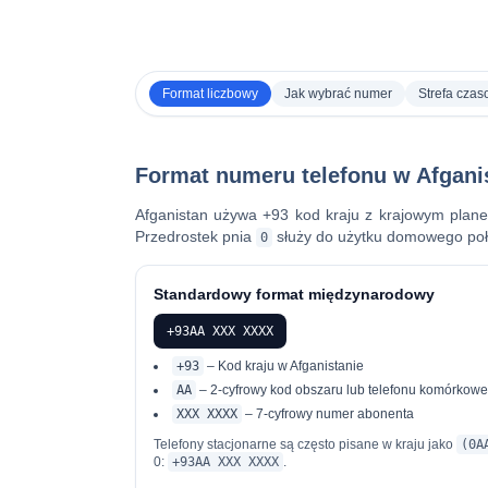
Format liczbowy
Jak wybrać numer
Strefa cza
Format numeru telefonu w Afgani
Afganistan używa
+93
kod kraju z krajowym plan
Przedrostek pnia
służy do użytku domowego połą
0
Standardowy format międzynarodowy
+93AA XXX XXXX
+93
– Kod kraju w Afganistanie
AA
– 2-cyfrowy kod obszaru lub telefonu komórkowe
XXX XXXX
– 7-cyfrowy numer abonenta
Telefony stacjonarne są często pisane w kraju jako
(0A
0:
+93AA XXX XXXX
.