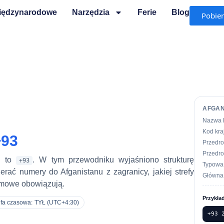
Międzynarodowe
Narzędzia
Ferie
Blog
Pobie
AFGAN
Nazwa 
Kod kra
+93
Przedr
Przedro
u to
. W tym przewodniku wyjaśniono strukturę
+93
Typowa
rać numery do Afganistanu z zagranicy, jakiej strefy
Główna
armowe obowiązują.
Przykła
efa czasowa:
TYŁ (UTC+4:30)
+93 