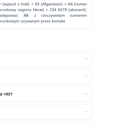
 (wyjazd z Indii) + 93 (Afganistan) + AA (numer
ierunkowy regionu Herat) + 234 5678 (abonent).
astępować
AA
z rzeczywistym numerem
ierunkowym używanym przez kontakt.
+
+
od +93?
+
+