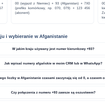
) +
00 (wyjazd z Niemiec) + 93 (Afganistan) + 7X0
00
67
(prefiks komórkowy, np. 070, 079) + 123 456
k
(abonent).
Z
k
ju i wybieranie w Afganistanie
W jakim kraju używany jest numer kierunkowy +93?
Jak wpisać numery afgańskie w moim CRM lub w WhatsApp?
ego liczby w Afganistanie czasami zaczynają się od 0, a czasem 
Czy połączenia z numeru +93 zawsze są oszustwem?