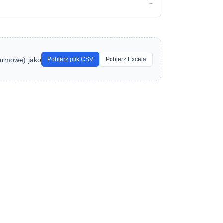
+
larmowe) jako
Pobierz plik CSV
Pobierz Excela