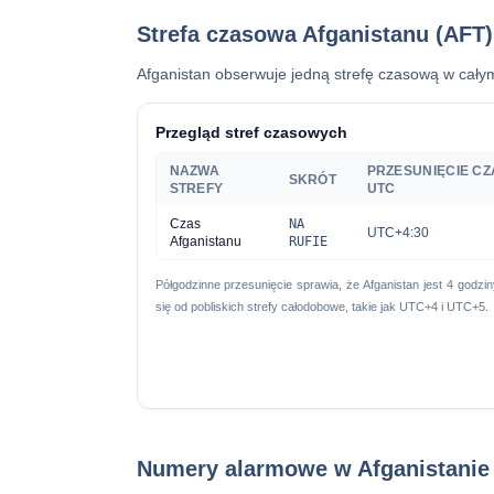
Strefa czasowa Afganistanu (AFT)
Afganistan obserwuje jedną strefę czasową w cały
Przegląd stref czasowych
NAZWA
PRZESUNIĘCIE C
SKRÓT
STREFY
UTC
Czas
NA
UTC+4:30
Afganistanu
RUFIE
Półgodzinne przesunięcie sprawia, że ​​Afganistan jest 4 god
się od pobliskich strefy całodobowe, takie jak UTC+4 i UTC+5.
Numery alarmowe w Afganistanie