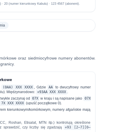
j) · 20 (numer kierunkowy Kabulu) · 123 4567 (abonent).
nia
omórkowe oraz siedmiocyfrowe numery abonentów.
granicy.
órkowe
o
(0AA) XXX XXXX
, Gdzie
AA
to dwucyfrowy numer
ulu). Międzynarodowo:
+93AA XXX XXXX
.
wykle zaczynaj od
07X
w kraju i są napisane jako
07X
 7X XXX XXXX
(upuść początkowe 0).
rem kierunkowym/komórkowym, numery afgańskie mają
C, Roshan, Etisalat, MTN itp.) kontrolują określone
z sprawdzić, czy liczby się zgadzają
+93 [2–7][0–