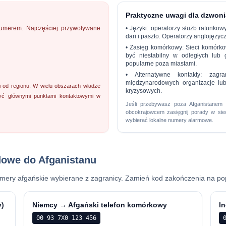
Praktyczne uwagi dla dzwon
umerem. Najczęściej przywoływane
•
Języki:
operatorzy służb ratunkowy
dari i paszto. Operatorzy anglojęzyc
•
Zasięg komórkowy:
Sieci komórkow
być niestabilny w odległych lub 
popularne poza miastami.
•
Alternatywne kontakty:
zagran
międzynarodowych organizacje lub 
i od regionu. W wielu obszarach władze
kryzysowych.
być głównymi punktami kontaktowymi w
Jeśli przebywasz poza Afganistanem 
obcokrajowcem zasięgnij porady w sie
wybierać lokalne numery alarmowe.
dowe do Afganistanu
mery afgańskie wybierane z zagranicy. Zamień kod zakończenia na popra
y)
Niemcy → Afgański telefon komórkowy
I
00 93 7X0 123 456