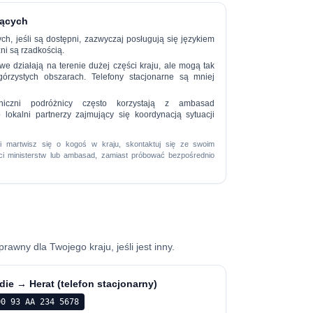
iących
ch, jeśli są dostępni, zazwyczaj posługują się językiem
zni są rzadkością.
e działają na terenie dużej części kraju, ale mogą tak
górzystych obszarach. Telefony stacjonarne są mniej
iczni podróżnicy często korzystają z ambasad
lokalni partnerzy zajmujący się koordynacją sytuacji
i martwisz się o kogoś w kraju, skontaktuj się ze swoim
ci ministerstw lub ambasad, zamiast próbować bezpośrednio
wny dla Twojego kraju, jeśli jest inny.
ndie → Herat (telefon stacjonarny)
00 93 AA 234 5678