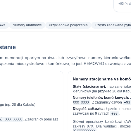
+93 (kra
sowa
Numery alarmowe
Przykładowe połączenia
Często zadawane pyta
stanie
em numeracji opartym na dwu- lub trzycyfrowe numery kierunkowe/k
czenia międzystrefowe i komórkowe; to jest
REMOVED
dzwoniąc z za
Numery stacjonarne vs kom
Stały (stacjonarny):
napisane jak
kierunkowy (na przykład 20 dla Kab
Numery telefonów komórkowych:
z
XXX XXXX
. Z zagranicy dzwoń
+93
go (np. 20 dla Kabulu)
Długość całkowita:
łącznie z nume
zazwyczaj po 9 cyfrach
+93
.
A) XXX XXXX
. Z zagranicy pomijasz
Główni operatorzy komórkowi (AWC
zakresy 07X. Dla walidacji, możes