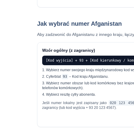
Jak wybrać numer Afganistan
Aby zadzwonić do Afganistanu z innego kraju, łąc
Wzór ogólny (z zagranicy)
[Kod wyjścia] + 93 + [Kod kierunkowy / kom
Wybierz numer swojego kraju
międzynarodowy kod wy
Cyferblat
93
– Kod kraju Afganistanu.
Wybierz numer
obszar lub kod komórkowy
bez krajo
telefonów komórkowych).
Wybierz resztę
cyfry abonenta
.
Jeśli numer lokalny jest zapisany jako
020 123 45
zagranicy (lub kod wyjścia + 93 20 123 4567).