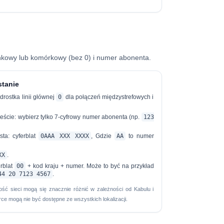
nkowy lub komórkowy (bez 0) i numer abonenta.
stanie
rostka linii głównej
0
dla połączeń międzystrefowych i
eście:
wybierz tylko 7-cyfrowy numer abonenta (np.
123
sta:
cyferblat
0AAA XXX XXXX
, Gdzie
AA
to numer
XX
.
rblat
00
+ kod kraju + numer. Może to być na przykład
44 20 7123 4567
.
ść sieci mogą się znacznie różnić w zależności od Kabulu i
orce mogą nie być dostępne ze wszystkich lokalizacji.