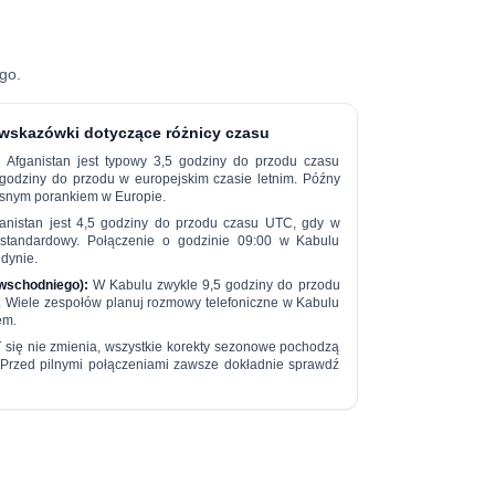
ego
.
 wskazówki dotyczące różnicy czasu
:
Afganistan jest typowy
3,5 godziny do przodu
czasu
 godziny do przodu
w europejskim czasie letnim. Późny
esnym porankiem w Europie.
anistan jest
4,5 godziny do przodu
czasu UTC, gdy w
s standardowy. Połączenie o godzinie 09:00 w Kabulu
dynie.
wschodniego):
W Kabulu zwykle
9,5 godziny do przodu
Wiele zespołów planuj rozmowy telefoniczne w Kabulu
em.
się nie zmienia, wszystkie korekty sezonowe pochodzą
). Przed pilnymi połączeniami zawsze dokładnie sprawdź