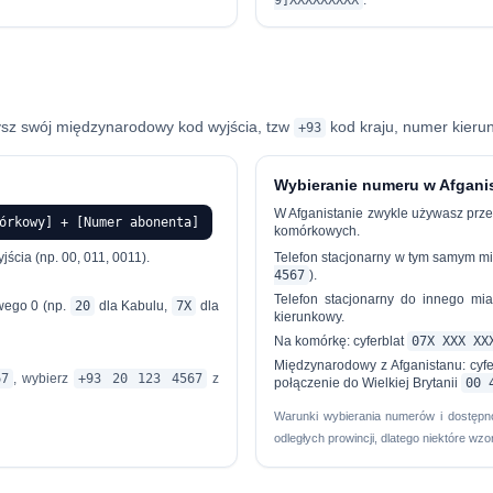
9]XXXXXXXXX
.
zysz swój międzynarodowy kod wyjścia, tzw
kod kraju, numer kieru
+93
Wybieranie numeru w Afgani
W Afganistanie zwykle używasz przed
órkowy] + [Numer abonenta]
komórkowych.
jścia
(np. 00, 011, 0011).
Telefon stacjonarny w tym samym mi
4567
).
Telefon stacjonarny do innego mia
wego 0 (np.
20
dla Kabulu,
7X
dla
kierunkowy.
Na komórkę:
cyferblat
07X XXX XX
Międzynarodowy z Afganistanu:
cyfe
67
, wybierz
+93 20 123 4567
z
połączenie do Wielkiej Brytanii
00 
Warunki wybierania numerów i dostępno
odległych prowincji, dlatego niektóre wz