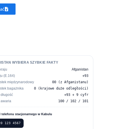
rać
ISTAN WYBIERA SZYBKIE FAKTY
kraju
Afganistan
ju (E.164)
+93
ostek międzynarodowy
00 (z Afganistanu)
stek bagażnika
0 (krajowe duże odległości)
 długość
+93 + 9 cyfr
 awaria
100 / 102 / 101
d telefonu stacjonarnego w Kabulu
20 123 4567