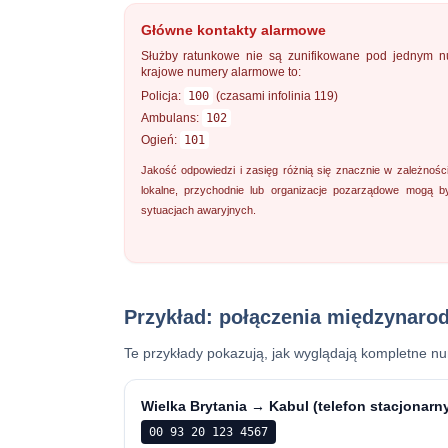
Główne kontakty alarmowe
Służby ratunkowe nie są zunifikowane pod jednym n
krajowe numery alarmowe to:
Policja:
100
(czasami infolinia 119)
Ambulans:
102
Ogień:
101
Jakość odpowiedzi i zasięg różnią się znacznie w zależnośc
lokalne, przychodnie lub organizacje pozarządowe mogą 
sytuacjach awaryjnych.
Przykład: połączenia międzynaro
Te przykłady pokazują, jak wyglądają kompletne nu
Wielka Brytania → Kabul (telefon stacjonarn
00 93 20 123 4567