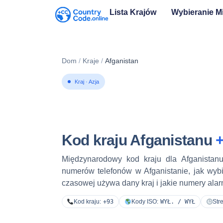
Lista Krajów
Wybieranie 
Dom
/
Kraje
/
Afganistan
Kraj · Azja
Kod kraju Afganistanu
Międzynarodowy kod kraju dla Afganistan
numerów telefonów w Afganistanie, jak wybie
czasowej używa dany kraj i jakie numery al
Kod kraju:
+93
Kody ISO:
WYŁ. / WYŁ
Str