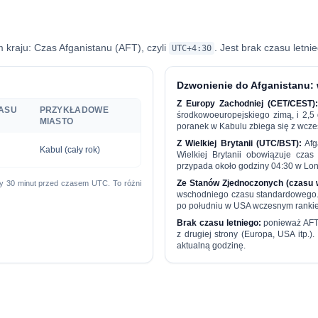
m kraju:
Czas Afganistanu (AFT)
, czyli
. Jest
brak czasu letni
UTC+4:30
Dzwonienie do Afganistanu:
Z Europy Zachodniej (CET/CEST)
ZASU
PRZYKŁADOWE
środkowoeuropejskiego zimą, i
2,5
MIASTO
poranek w Kabulu zbiega się z wcz
Z Wielkiej Brytanii (UTC/BST):
Afg
Kabul (cały rok)
Wielkiej Brytanii obowiązuje cza
przypada około godziny 04:30 w Lon
Ze Stanów Zjednoczonych (czasu 
ziny 30 minut przed czasem UTC. To różni
wschodniego czasu standardowego. 
po południu w USA wczesnym ranki
Brak czasu letniego:
ponieważ AFT 
z drugiej strony (Europa, USA itp.
aktualną godzinę.