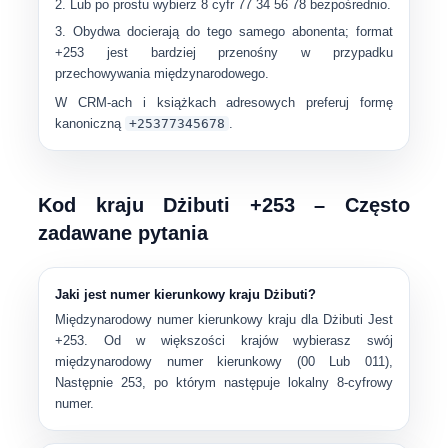
Lub po prostu wybierz 8 cyfr
77 34 56 78
bezpośrednio.
Obydwa docierają do tego samego abonenta; format
+253 jest bardziej przenośny w przypadku
przechowywania międzynarodowego.
W CRM-ach i książkach adresowych preferuj formę
kanoniczną
+25377345678
.
Kod kraju Dżibuti +253 – Często
zadawane pytania
Jaki jest numer kierunkowy kraju Dżibuti?
Międzynarodowy numer kierunkowy kraju dla
Dżibuti
Jest
+253
. Od w większości krajów wybierasz swój
międzynarodowy numer kierunkowy (
00
Lub
011
),
Następnie
253
, po którym następuje lokalny 8-cyfrowy
numer.