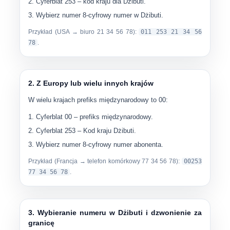
Cyferblat
253
– kod kraju dla Dżibuti.
Wybierz numer
8-cyfrowy numer w Dżibuti
.
Przykład (USA → biuro
21 34 56 78
):
011 253 21 34 56
78
.
2. Z Europy lub wielu innych krajów
W wielu krajach prefiks międzynarodowy to
00
:
Cyferblat
00
– prefiks międzynarodowy.
Cyferblat
253
– Kod kraju Dżibuti.
Wybierz numer
8-cyfrowy numer abonenta
.
Przykład (Francja → telefon komórkowy
77 34 56 78
):
00253
77 34 56 78
.
3. Wybieranie numeru w Dżibuti i dzwonienie za
granicę