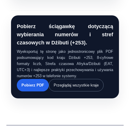
Pobierz ściągawkę dotyczącą
wybierania numerów i stref
czasowych w Dżibuti (+253).
Wyeksportuj tę stronę jako jednostronicowy plik PDF
podsumowujący kod kraju Dżibuti +253, 8-cyfrowe
formaty liczb, Strefa czasowa Afryka/Dżibuti (EAT,
UTC+3) i najlepsze praktyki przechowywania i używania
numerów +253 w telefonie systemy.
Pobierz PDF
Przeglądaj wszystkie kraje