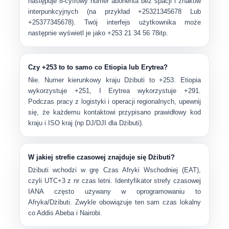
następuje 8-cyfrowy numer abonenta bez spacji i znaków
interpunkcyjnych (na przykład
+25321345678
Lub
+25377345678
). Twój interfejs użytkownika może
następnie wyświetl je jako
+253 21 34 56 78
itp.
Czy +253 to to samo co Etiopia lub Erytrea?
Nie. Numer kierunkowy kraju Dżibuti to
+253
.
Etiopia
wykorzystuje
+251
, I
Erytrea
wykorzystuje
+291
.
Podczas pracy z logistyki i operacji regionalnych, upewnij
się, że każdemu kontaktowi przypisano prawidłowy kod
kraju i ISO kraj (np
DJ/DJI
dla Dżibuti).
W jakiej strefie czasowej znajduje się Dżibuti?
Dżibuti wchodzi w grę
Czas Afryki Wschodniej (EAT)
,
czyli
UTC+3
z nr czas letni. Identyfikator strefy czasowej
IANA często używany w oprogramowaniu to
Afryka/Dżibuti
. Zwykle obowiązuje ten sam czas lokalny
co Addis Abeba i Nairobi.