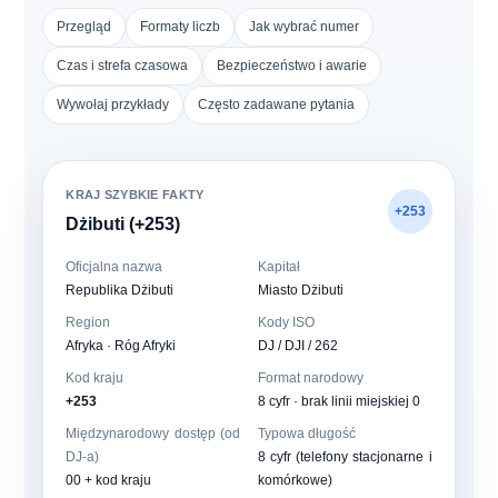
Przegląd
Formaty liczb
Jak wybrać numer
Czas i strefa czasowa
Bezpieczeństwo i awarie
Wywołaj przykłady
Często zadawane pytania
KRAJ SZYBKIE FAKTY
+253
Dżibuti (+253)
Oficjalna nazwa
Kapitał
Republika Dżibuti
Miasto Dżibuti
Region
Kody ISO
Afryka · Róg Afryki
DJ / DJI / 262
Kod kraju
Format narodowy
+253
8 cyfr · brak linii miejskiej 0
Międzynarodowy dostęp (od
Typowa długość
DJ-a)
8 cyfr (telefony stacjonarne i
00 + kod kraju
komórkowe)