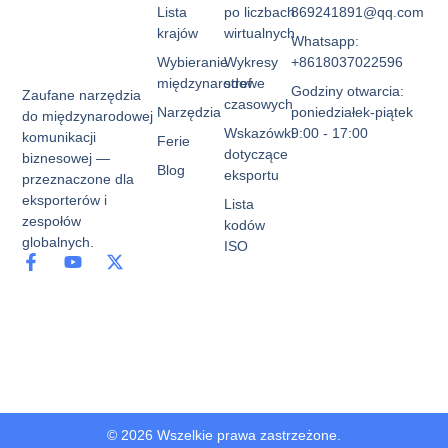
Lista
po liczbach
869241891@qq.com
krajów
wirtualnych
Whatsapp:
Wybieranie
Wykresy
+8618037022596
międzynarodowe
stref
Godziny otwarcia:
Zaufane narzędzia
czasowych
Narzędzia
poniedziałek-piątek
do międzynarodowej
Wskazówki
9:00 - 17:00
komunikacji
Ferie
dotyczące
biznesowej —
Blog
eksportu
przeznaczone dla
eksporterów i
Lista
zespołów
kodów
globalnych.
ISO
© 2026 Wszelkie prawa zastrzeżone.