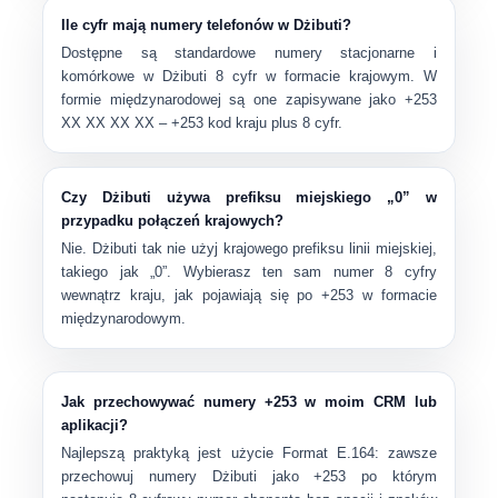
Ile cyfr mają numery telefonów w Dżibuti?
Dostępne są standardowe numery stacjonarne i
komórkowe w Dżibuti
8 cyfr
w formacie krajowym. W
formie międzynarodowej są one zapisywane jako
+253
XX XX XX XX
–
+253
kod kraju plus 8 cyfr.
Czy Dżibuti używa prefiksu miejskiego „0” w
przypadku połączeń krajowych?
Nie. Dżibuti tak
nie
użyj krajowego prefiksu linii miejskiej,
takiego jak „0”. Wybierasz ten sam numer 8 cyfry
wewnątrz kraju, jak pojawiają się po
+253
w formacie
międzynarodowym.
Jak przechowywać numery +253 w moim CRM lub
aplikacji?
Najlepszą praktyką jest użycie
Format E.164
: zawsze
przechowuj numery Dżibuti jako
+253
po którym