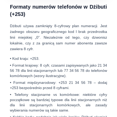
Formaty numerów telefonów w Dżibuti
(+253)
Dżibuti używa
zamknięty 8-cyfrowy plan numeracji
. Jest
żadnego obszaru geograficznego kod
I
brak przedrostka
linii miejskiej „0”
. Niezależnie od tego, czy dzwonisz
lokalnie, czy z za granicą sam numer abonenta zawsze
zawiera
8 cyfr
.
•
Kod kraju:
+253
.
•
Format krajowy:
8 cyfr, czasami zapisywanych jako
21 34
56 78
dla linii stacjonarnych lub
77 34 56 78
do telefonów
komórkowych (wzory ilustracyjne).
•
Format międzynarodowy:
+253 21 34 56 78
– dodaj
+253 bezpośrednio przed 8 cyframi.
•
Telefony stacjonarne vs komórkowe:
niektóre cyfry
początkowe są bardziej typowe dla linii stacjonarnych niż
dla linii stacjonarnych komórkowych, ale zasady
wybierania numerów są takie same.