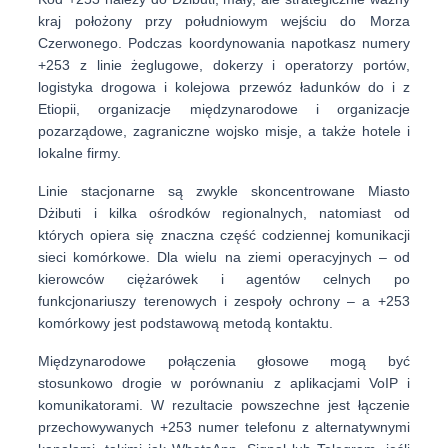
kraj położony przy południowym wejściu do Morza
Czerwonego. Podczas koordynowania napotkasz numery
+253 z
linie żeglugowe, dokerzy i operatorzy portów
,
logistyka drogowa i kolejowa
przewóz ładunków do i z
Etiopii,
organizacje międzynarodowe i organizacje
pozarządowe
, zagraniczne wojsko misje, a także hotele i
lokalne firmy.
Linie stacjonarne są zwykle skoncentrowane
Miasto
Dżibuti
i kilka ośrodków regionalnych, natomiast od
których opiera się znaczna część codziennej komunikacji
sieci komórkowe
. Dla wielu na ziemi operacyjnych – od
kierowców ciężarówek i agentów celnych po
funkcjonariuszy terenowych i zespoły ochrony – a
+253
komórkowy
jest podstawową metodą kontaktu.
Międzynarodowe połączenia głosowe mogą być
stosunkowo drogie w porównaniu z aplikacjami VoIP i
komunikatorami. W rezultacie powszechne jest łączenie
przechowywanych
+253 numer telefonu
z alternatywnymi