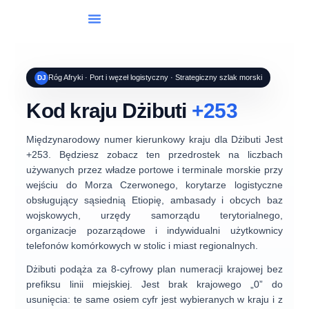
Wybieranie Międzynarodowe
Róg Afryki · Port i węzeł logistyczny · Strategiczny szlak morski
DJ
Kod kraju Dżibuti
+253
Międzynarodowy numer kierunkowy kraju dla
Dżibuti
Jest
+253
. Będziesz zobacz ten przedrostek na liczbach
używanych przez
władze portowe i terminale morskie
przy
wejściu do Morza Czerwonego,
korytarze logistyczne
obsługujący sąsiednią Etiopię, ambasady i
obcych baz
wojskowych
, urzędy samorządu terytorialnego,
organizacje pozarządowe i indywidualni użytkownicy
telefonów komórkowych w stolic i miast regionalnych.
Dżibuti podąża za
8-cyfrowy plan numeracji krajowej bez
prefiksu linii miejskiej
. Jest
brak krajowego „0” do
usunięcia
: te same osiem cyfr jest wybieranych w kraju i z