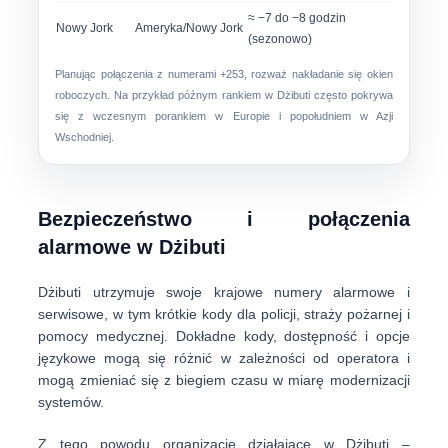
≈ −7 do −8 godzin
Nowy Jork
Ameryka/Nowy Jork
(sezonowo)
Planując połączenia z numerami +253, rozważ nakładanie się okien
roboczych. Na przykład późnym rankiem w Dżibuti często pokrywa
się z wczesnym porankiem w Europie i popołudniem w Azji
Wschodniej.
Bezpieczeństwo i połączenia
alarmowe w Dżibuti
Dżibuti utrzymuje swoje
krajowe numery alarmowe i
serwisowe
, w tym krótkie kody dla policji, straży pożarnej i
pomocy medycznej. Dokładne kody, dostępność i opcje
językowe mogą się różnić w zależności od operatora i
mogą zmieniać się z biegiem czasu w miarę modernizacji
systemów.
Z tego powodu organizacje działające w Dżibuti –