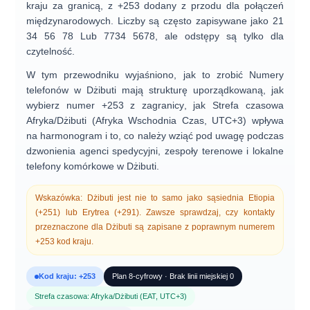
kraju za granicą, z
+253
dodany z przodu dla połączeń
międzynarodowych. Liczby są często zapisywane jako
21
34 56 78
Lub
7734 5678
, ale odstępy są tylko dla
czytelność.
W tym przewodniku wyjaśniono, jak to zrobić
Numery
telefonów w Dżibuti mają strukturę uporządkowaną
, jak
wybierz numer +253 z zagranicy
, jak
Strefa czasowa
Afryka/Dżibuti
(Afryka Wschodnia Czas, UTC+3) wpływa
na harmonogram i to, co należy wziąć pod uwagę podczas
dzwonienia
agenci spedycyjni, zespoły terenowe i lokalne
telefony komórkowe
w Dżibuti.
Wskazówka:
Dżibuti jest
nie to samo
jako sąsiednia Etiopia
(+251) lub Erytrea (+291). Zawsze sprawdzaj, czy kontakty
przeznaczone dla Dżibuti są zapisane z poprawnym numerem
+253
kod kraju.
Kod kraju: +253
Plan 8-cyfrowy · Brak linii miejskiej 0
Strefa czasowa: Afryka/Dżibuti (EAT, UTC+3)