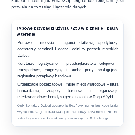
kanałami, takimi jak WhatsApp, Signal lub Telegram, jeśli
pozwala na to zasięg i łączność danych.
Typowe przypadki użycia +253 w biznesie i pracy
w terenie
Portowe i morskie
– agenci statkowi, spedytorzy,
operatorzy terminali i agenci celni w portach morskich
Dżibuti.
Korytarze logistyczne
– przedsiębiorstwa kolejowe i
transportowe, magazyny i suche porty obsługujące
regionalne przepływy handlowe.
Organizacje pozarządowe i misje międzynarodowe
– biura
humanitarne, zespoły terenowe i organizacje
międzynarodowe koordynujące działania w Rogu Afryki.
Kiedy kontakt z Dżibuti udostępnia 8-cyfrowy numer bez kodu kraju,
zwykle można go potraktować jako narodowy
+253
numer. Nie ma
oddzielnego numeru kierunkowego ani wiodącego 0 do obsługi.