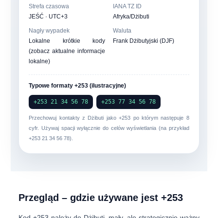
Strefa czasowa
IANA TZ ID
JEŚĆ · UTC+3
Afryka/Dżibuti
Nagły wypadek
Waluta
Lokalne krótkie kody
Frank Dżibutyjski (DJF)
(zobacz aktualne informacje
lokalne)
Typowe formaty +253 (ilustracyjne)
+253 21 34 56 78
+253 77 34 56 78
Przechowuj kontakty z Dżibuti jako
+253
po którym następuje 8
cyfr. Używaj spacji wyłącznie do celów wyświetlania (na przykład
+253 21 34 56 78
).
Przegląd – gdzie używane jest +253
Kod
+253
należy do
Dżibuti
, mały, ale strategicznie ważny