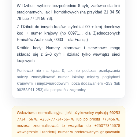
W Dżibuti:
wybierz bezpośrednio 8 cyfr, zarówno dla linii
stacjonarnych, jak i komórkowych (na przykład
21 34 56
78
Lub
77 34 56 78
).
Z Dżibuti do innych krajów:
cyferblat
00
+ kraj docelowy
kod + numer krajowy (np
00971…
dla Zjednoczonych
Emiratów Arabskich,
0033…
dla Francji).
Krótkie kody:
Numery alarmowe i serwisowe mogą
składać się z 2–3 cyfr i działać tylko wewnątrz sieci
krajowych.
Ponieważ nie ma łącza 0, tak
nie
podczas przełączania
należy zmodyfikować numer lokalny między poglądami
krajowymi i międzynarodowymi, poza dodawaniem
+253
(lub
00253/011-253) dla połączeń z zagranicy.
Wskazówka normalizacyjna:
jeśli użytkownicy wpisują
00253
7734 5678
,
+253-77-34-56-78
lub po prostu
77345678
,
możesz znormalizować to wszystko do
+25377345678
wewnętrznie i renderuj numer w preferowanym grupowaniu