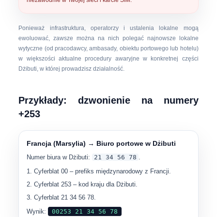
niezawodnie w Twojej sieci i karcie SIM.
Ponieważ infrastruktura, operatorzy i ustalenia lokalne mogą
ewoluować, zawsze można na nich polegać
najnowsze lokalne
wytyczne
(od pracodawcy, ambasady, obiektu portowego lub hotelu)
w większości aktualne procedury awaryjne w konkretnej części
Dżibuti, w której prowadzisz działalność.
Przykłady: dzwonienie na numery
+253
Francja (Marsylia) → Biuro portowe w Dżibuti
Numer biura w Dżibuti:
21 34 56 78
.
Cyferblat
00
– prefiks międzynarodowy z Francji.
Cyferblat
253
– kod kraju dla Dżibuti.
Cyferblat
21 34 56 78
.
Wynik:
00253 21 34 56 78