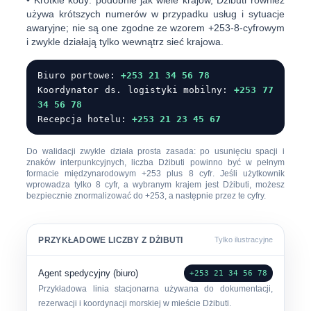
•
Krótkie kody:
podobnie jak wiele krajów, Dżibuti również
używa krótszych numerów w przypadku usług i sytuacje
awaryjne; nie są one zgodne ze wzorem +253-8-cyfrowym
i zwykle działają tylko wewnątrz sieć krajowa.
Biuro portowe:
+253 21 34 56 78
Koordynator ds. logistyki mobilny:
+253 77
34 56 78
Recepcja hotelu:
+253 21 23 45 67
Do walidacji zwykle działa prosta zasada: po usunięciu spacji i
znaków interpunkcyjnych, liczba Dżibuti powinno być w pełnym
formacie międzynarodowym
+253
plus
8 cyfr
. Jeśli użytkownik
wprowadza tylko 8 cyfr, a wybranym krajem jest Dżibuti, możesz
bezpiecznie znormalizować do +253, a następnie przez te cyfry.
PRZYKŁADOWE LICZBY Z DŻIBUTI
Tylko ilustracyjne
Agent spedycyjny (biuro)
+253 21 34 56 78
Przykładowa linia stacjonarna używana do dokumentacji,
rezerwacji i koordynacji morskiej w mieście Dżibuti.