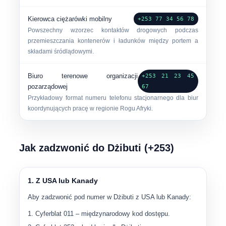
Kierowca ciężarówki mobilny
+253 77 34 56 78
Powszechny wzorzec kontaktów drogowych podczas
przemieszczania kontenerów i ładunków między portem a
składami śródlądowymi.
Biuro terenowe organizacji
+253 21 23 45
pozarządowej
67
Przykładowy format numeru telefonu stacjonarnego dla biur
koordynujących pracę w regionie Rogu Afryki.
Jak zadzwonić do Dżibuti (+253)
1. Z USA lub Kanady
Aby zadzwonić pod numer w Dżibuti z USA lub Kanady:
Cyferblat
011
– międzynarodowy kod dostępu.