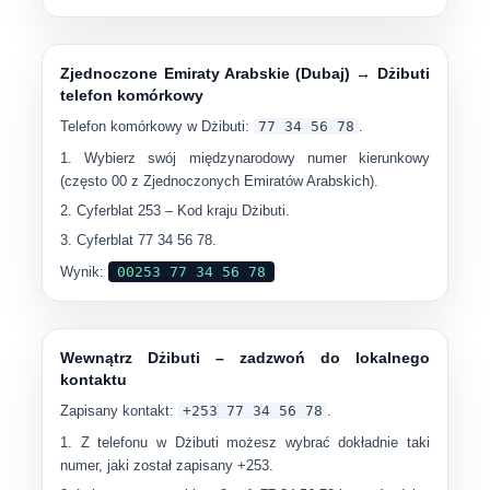
Zjednoczone Emiraty Arabskie (Dubaj) → Dżibuti
telefon komórkowy
Telefon komórkowy w Dżibuti:
77 34 56 78
.
Wybierz swój międzynarodowy numer kierunkowy
(często
00
z Zjednoczonych Emiratów Arabskich).
Cyferblat
253
– Kod kraju Dżibuti.
Cyferblat
77 34 56 78
.
Wynik:
00253 77 34 56 78
Wewnątrz Dżibuti – zadzwoń do lokalnego
kontaktu
Zapisany kontakt:
+253 77 34 56 78
.
Z telefonu w Dżibuti możesz wybrać dokładnie taki
numer, jaki został zapisany
+253
.