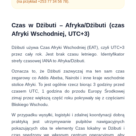
(na przykład
+253 77 34 56 78
).
Czas w Dżibuti – Afryka/Dżibuti (czas
Afryki Wschodniej, UTC+3)
Dżibuti używa
Czas Afryki Wschodniej (EAT)
, czyli
UTC+3
przez cały rok. Jest
brak czasu letniego
. Identyfikator
strefy czasowej IANA to
Afryka/Dżibuti
.
Oznacza to, że Dżibuti zazwyczaj ma ten sam czas
zegarowy co
Addis Abeba, Nairobi i inne kraje wschodnie
stolice Afryki
. To jest ogólnie rzecz biorąc
3 godziny przed
czasem UTC
,
1 godzina do przodu Europy Środkowej
zimą
i przez większą część roku pokrywały się z częściami
Bliskiego Wschodu.
W przypadku wysyłki, logistyki i zdalnej koordynacji dobrą
praktyką jest utrzymywanie pulpitów nawigacyjnych
pokazujących oba te elementy
Czas lokalny w Dżibuti
i
czas spędzony we własnym centrum operacyjnym, aby