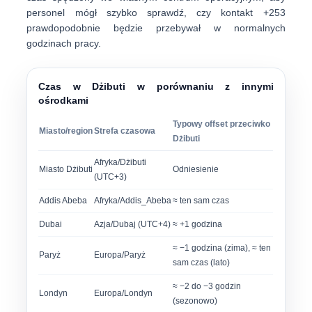
personel mógł szybko sprawdź, czy kontakt +253
prawdopodobnie będzie przebywał w normalnych
godzinach pracy.
Czas w Dżibuti w porównaniu z innymi
ośrodkami
Typowy offset przeciwko
Miasto/region
Strefa czasowa
Dżibuti
Afryka/Dżibuti
Miasto Dżibuti
Odniesienie
(UTC+3)
Addis Abeba
Afryka/Addis_Abeba
≈ ten sam czas
Dubai
Azja/Dubaj (UTC+4)
≈ +1 godzina
≈ −1 godzina (zima), ≈ ten
Paryż
Europa/Paryż
sam czas (lato)
≈ −2 do −3 godzin
Londyn
Europa/Londyn
(sezonowo)