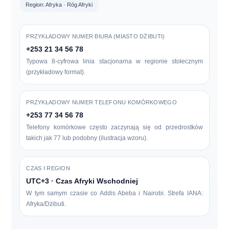
Region: Afryka · Róg Afryki
PRZYKŁADOWY NUMER BIURA (MIASTO DŻIBUTI)
+253 21 34 56 78
Typowa 8-cyfrowa linia stacjonarna w regionie stołecznym
(przykładowy format).
PRZYKŁADOWY NUMER TELEFONU KOMÓRKOWEGO
+253 77 34 56 78
Telefony komórkowe często zaczynają się od przedrostków
takich jak
77
lub podobny (ilustracja wzoru).
CZAS I REGION
UTC+3 · Czas Afryki Wschodniej
W tym samym czasie co Addis Abeba i Nairobi. Strefa IANA:
Afryka/Dżibuti
.