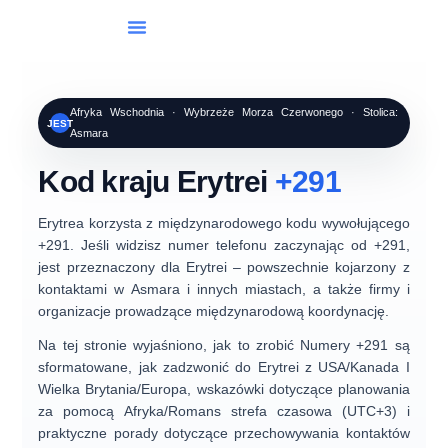
Wybieranie Międzynarodowe
Afryka Wschodnia · Wybrzeże Morza Czerwonego · Stolica:
JEST
Asmara
Kod kraju Erytrei
+291
Erytrea
korzysta z międzynarodowego kodu wywołującego
+291
. Jeśli widzisz numer telefonu zaczynając od
+291
,
jest przeznaczony dla Erytrei – powszechnie kojarzony z
kontaktami w
Asmara
i innych miastach, a także firmy i
organizacje prowadzące międzynarodową koordynację.
Na tej stronie wyjaśniono, jak to zrobić
Numery +291 są
sformatowane
, jak zadzwonić do Erytrei z
USA/Kanada
I
Wielka Brytania/Europa
, wskazówki dotyczące planowania
za pomocą
Afryka/Romans
strefa czasowa (UTC+3) i
praktyczne porady dotyczące przechowywania kontaktów