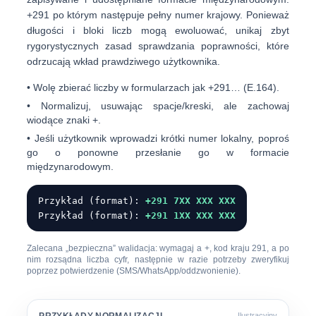
+291
po którym następuje pełny numer krajowy. Ponieważ
długości i bloki liczb mogą ewoluować, unikaj zbyt
rygorystycznych zasad sprawdzania poprawności, które
odrzucają wkład prawdziwego użytkownika.
• Wolę zbierać liczby w formularzach jak
+291…
(E.164).
• Normalizuj, usuwając spacje/kreski, ale zachowaj
wiodące znaki
+
.
• Jeśli użytkownik wprowadzi krótki numer lokalny, poproś
go o ponowne przesłanie go w formacie
międzynarodowym.
Przykład (format):
+291 7XX XXX XXX
Przykład (format):
+291 1XX XXX XXX
Zalecana „bezpieczna” walidacja: wymagaj a
+
, kod kraju
291
, a po
nim rozsądna liczba cyfr, następnie w razie potrzeby zweryfikuj
poprzez potwierdzenie (SMS/WhatsApp/oddzwonienie).
PRZYKŁADY NORMALIZACJI
Ilustracyjny