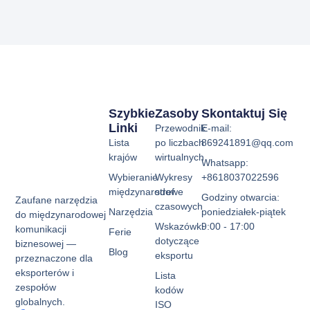
Szybkie
Zasoby
Skontaktuj Się
Linki
Przewodnik
E-mail:
Lista
po liczbach
869241891@qq.com
krajów
wirtualnych
Whatsapp:
Wybieranie
Wykresy
+8618037022596
międzynarodowe
stref
Godziny otwarcia:
Zaufane narzędzia
czasowych
Narzędzia
poniedziałek-piątek
do międzynarodowej
Wskazówki
9:00 - 17:00
komunikacji
Ferie
dotyczące
biznesowej —
Blog
eksportu
przeznaczone dla
eksporterów i
Lista
zespołów
kodów
globalnych.
ISO