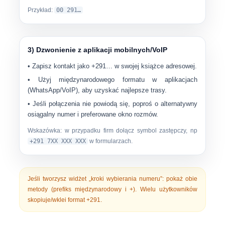
Przykład:
00 291…
3) Dzwonienie z aplikacji mobilnych/VoIP
• Zapisz kontakt jako
+291…
w swojej książce adresowej.
• Użyj międzynarodowego formatu w aplikacjach
(WhatsApp/VoIP), aby uzyskać najlepsze trasy.
• Jeśli połączenia nie powiodą się, poproś o alternatywny
osiągalny numer i preferowane okno rozmów.
Wskazówka: w przypadku firm dołącz symbol zastępczy, np
+291 7XX XXX XXX
w formularzach.
Jeśli tworzysz widżet „kroki wybierania numeru”: pokaż obie
metody (prefiks międzynarodowy i +). Wielu użytkowników
skopiuje/wklei format +291.