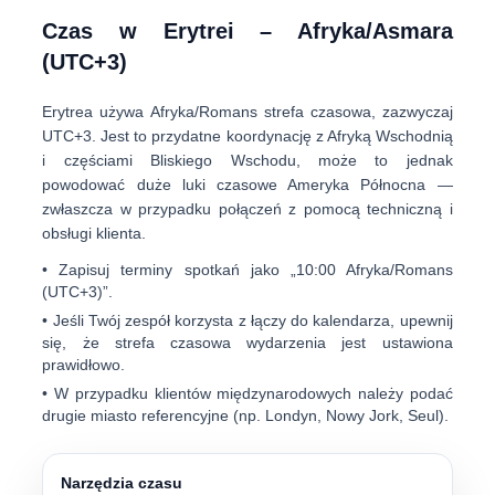
Czas w Erytrei – Afryka/Asmara
(UTC+3)
Erytrea używa
Afryka/Romans
strefa czasowa, zazwyczaj
UTC+3
. Jest to przydatne koordynację z Afryką Wschodnią
i częściami Bliskiego Wschodu, może to jednak
powodować duże luki czasowe Ameryka Północna —
zwłaszcza w przypadku połączeń z pomocą techniczną i
obsługi klienta.
• Zapisuj terminy spotkań jako „
10:00 Afryka/Romans
(UTC+3)
”.
• Jeśli Twój zespół korzysta z łączy do kalendarza, upewnij
się, że strefa czasowa wydarzenia jest ustawiona
prawidłowo.
• W przypadku klientów międzynarodowych należy podać
drugie miasto referencyjne (np. Londyn, Nowy Jork, Seul).
Narzędzia czasu