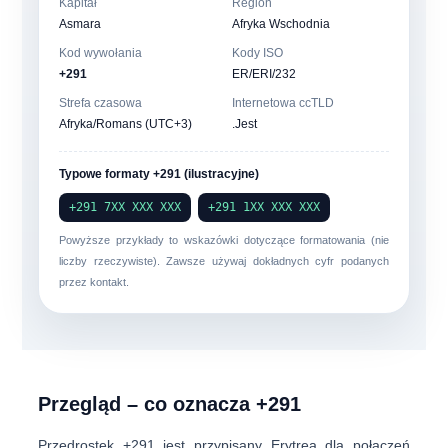
Kapitał
Region
Asmara
Afryka Wschodnia
Kod wywołania
Kody ISO
+291
ER/ERI/232
Strefa czasowa
Internetowa ccTLD
Afryka/Romans (UTC+3)
.Jest
Typowe formaty +291 (ilustracyjne)
+291 7XX XXX XXX
+291 1XX XXX XXX
Powyższe przykłady to wskazówki dotyczące formatowania (nie
liczby rzeczywiste). Zawsze używaj dokładnych cyfr podanych
przez kontakt.
Przegląd – co oznacza +291
Przedrostek
+291
jest przypisany
Erytrea
dla połączeń