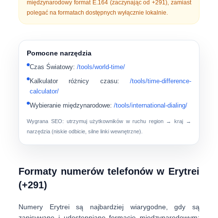
międzynarodowy format E.164
(zaczynając od
+291
), zamiast
polegać na formatach dostępnych wyłącznie lokalnie.
Pomocne narzędzia
Czas Światowy
:
/tools/world-time/
Kalkulator różnicy czasu
:
/tools/time-difference-
calculator/
Wybieranie międzynarodowe
:
/tools/international-dialing/
Wygrana SEO: utrzymuj użytkowników w ruchu region → kraj →
narzędzia (niskie odbicie, silne linki wewnętrzne).
Formaty numerów telefonów w Erytrei
(+291)
Numery Erytrei są najbardziej wiarygodne, gdy są
zapisywane i udostępniane
formacie międzynarodowym
: