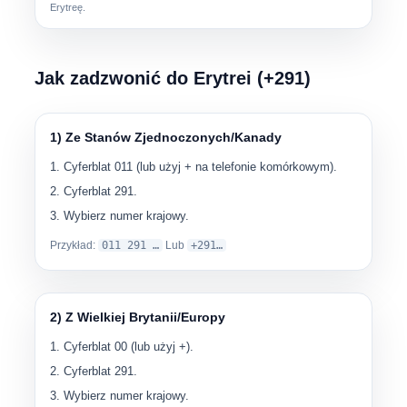
Erytreę.
Jak zadzwonić do Erytrei (+291)
1) Ze Stanów Zjednoczonych/Kanady
Cyferblat
011
(lub użyj
+
na telefonie komórkowym).
Cyferblat
291
.
Wybierz numer krajowy.
Przykład:
011 291 …
Lub
+291…
2) Z Wielkiej Brytanii/Europy
Cyferblat
00
(lub użyj
+
).
Cyferblat
291
.
Wybierz numer krajowy.