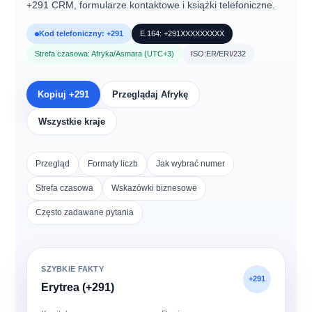
+291
CRM, formularze kontaktowe i książki telefoniczne
.
Kod telefoniczny: +291
E.164: +291XXXXXXXXX
Strefa czasowa: Afryka/Asmara (UTC+3)
ISO:ER/ERI/232
Kopiuj +291
Przeglądaj Afrykę
Wszystkie kraje
Przegląd
Formaty liczb
Jak wybrać numer
Strefa czasowa
Wskazówki biznesowe
Często zadawane pytania
SZYBKIE FAKTY
+291
Erytrea (+291)