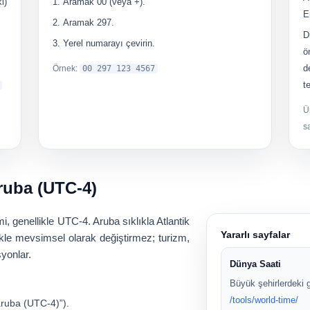
i)
Aramak
00
(veya
+
).
E
Aramak
297
.
D
Yerel numarayı çevirin.
ö
d
Örnek:
00 297 123 4567
t
Ü
s
ruba (UTC-4)
mi, genellikle
UTC-4
. Aruba sıklıkla Atlantik
Yararlı sayfalar
ikle mevsimsel olarak değiştirmez; turizm,
yonlar.
Dünya Saati
Büyük şehirlerdeki g
/tools/world-time/
aruba (UTC-4)
”).