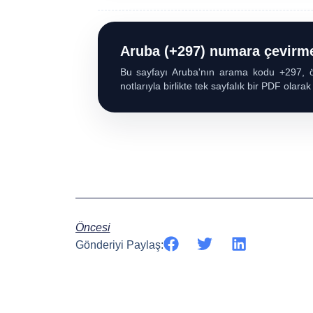
Aruba (+297) numara çevirme 
Bu sayfayı Aruba'nın arama kodu +297, ör
notlarıyla birlikte tek sayfalık bir PDF olarak
Öncesi
Gönderiyi Paylaş: