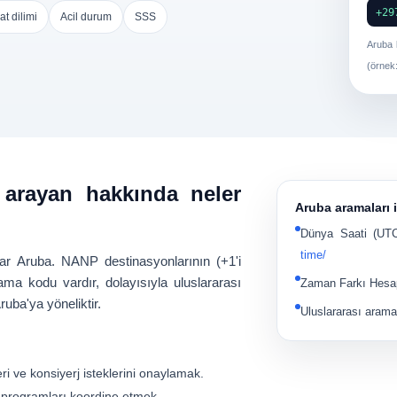
+29
at dilimi
Acil durum
SSS
Aruba k
(örnek
 arayan hakkında neler
Aruba aramaları i
Dünya Saati
(UTC-
time/
lar
Aruba
. NANP destinasyonlarının (+1'i
ma kodu vardır, dolayısıyla uluslararası
Zaman Farkı Hesap
ruba'ya yöneliktir.
Uluslararası aram
ri ve konsiyerj isteklerini onaylamak.
) programları koordine etmek.