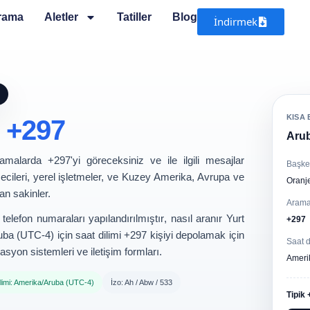
Arama
Aletler
Tatiller
Blog
İndirmek
KISA 
u
+297
Arub
amalarda +297'yi göreceksiniz ve ile ilgili mesajlar
Başke
etmecileri, yerel işletmeler, ve Kuzey Amerika, Avrupa ve
Oranj
an sakinler.
Arama
telefon numaraları yapılandırılmıştır
, nasıl aranır
Yurt
+297
uba (UTC-4)
için saat dilimi +297 kişiyi depolamak için
Saat d
syon sistemleri ve iletişim formları
.
Ameri
ilimi: Amerika/Aruba (UTC-4)
İzo: Ah / Abw / 533
Tipik 