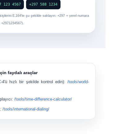
7 123 4567
+297 588 1234
işilerini E.164'te şu şekilde saklayın:
+297
+ yerel numara
:
+2971234567
).
çin faydalı araçlar
4'ü hızlı bir şekilde kontrol edin):
/tools/world-
layıcı
:
/tools/time-difference-calculator/
a
:
/tools/international-dialing/