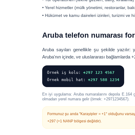
•
Yerel hizmetler
(mülk yönetimi, restoranlar, bakı
•
Hükümet ve kamu daireleri
izinleri, turizmi ve h
Aruba telefon numarası for
Aruba sayıları genellikle şu şekilde yazılır:
Aruba'nın içinde, ve uluslararası bağlamlarda
+
Örnek iş kolu:
+297 123 4567
Örnek mobil hat:
+297 588 1234
En iyi uygulama:
Aruba numaralarını depola
E.164
g
olmadan yerel numara gelir (örnek:
+2971234567
).
Formunuz şu anda "Karayipler = +1" olduğunu varsayı
+297
(+1 NANP bölgesi değildir).