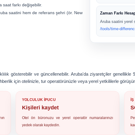
aat farkı değişebilir.
ruba saatini hem de referans şehri (ör. New
Zaman Farkı Hesap
Aruba saatini yerel 
/tools/time-differenc
lık gösterebilir ve güncellenebilir. Aruba'da ziyaretçiler genellikle
erlik için otelinizle, tur operatörünüzle veya yerel yetkililerle görüşü
YOLCULUK IPUCU
İ
Kişileri kaydet
S
nın
Otel ön büronuzu ve yerel operatör numaralarınızı
Pe
yedek olarak kaydedin.
ka