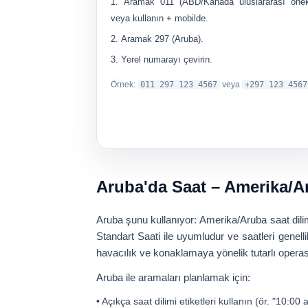
Aramak
011
(ABD/Kanada uluslararası önek
veya kullanın
+
mobilde.
Aramak
297
(Aruba).
Yerel numarayı çevirin.
Örnek:
011 297 123 4567
veya
+297 123 4567
Aruba'da Saat – Amerika/A
Aruba şunu kullanıyor:
Amerika/Aruba
saat dili
Standart Saati ile uyumludur ve saatleri genell
havacılık ve konaklamaya yönelik tutarlı operas
Aruba ile aramaları planlamak için:
• Açıkça saat dilimi etiketleri kullanın (ör. "
10:00 