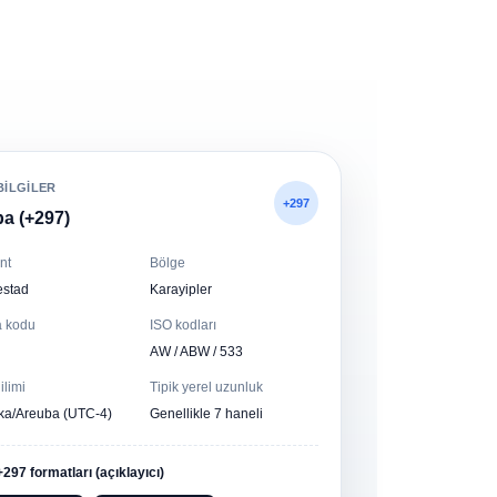
BILGILER
+297
a (+297)
nt
Bölge
estad
Karayipler
 kodu
ISO kodları
AW / ABW / 533
ilimi
Tipik yerel uzunluk
ka/Areuba (UTC-4)
Genellikle 7 haneli
+297 formatları (açıklayıcı)