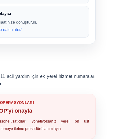
layıcı
saatinize dönüştürün.
e-calculator/
911
acil yardım için ek yerel hizmet numaraları
n.
Ş OPERASYONLARI
OP'yi onayla
rsoneli/satıcıları yönetiyorsanız yerel bir üst
demeye iletme prosedürü tanımlayın.