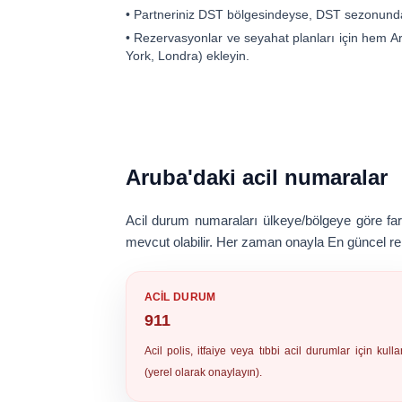
• Partneriniz DST bölgesindeyse, DST sezonunda s
• Rezervasyonlar ve seyahat planları için hem A
York, Londra) ekleyin.
Aruba'daki acil numaralar
Acil durum numaraları ülkeye/bölgeye göre farklı
mevcut olabilir.
Her zaman onayla
En güncel rehb
ACIL DURUM
911
Acil polis, itfaiye veya tıbbi acil durumlar için kulla
(yerel olarak onaylayın).