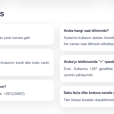
SS
Aruba hangi saat diliminde?
n yerel numara gelir.
Aruba'nın kullanım alanları
Ameri
her zaman saat dilimiyle etiketleyi
Aruba'yı telefonumda "+" işaret
. Aruba'nın kendi ülke kodu vardır:
Evet. Kullanma
+297
genellikle
uyumlu yaklaşımdır.
yım?
Daha fazla ülke koduna nerede 
ör.
+2971234567
).
Tam listeye buradan ulaşabilirsini