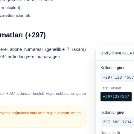
m ekipleri).
izmetleri işlemek.
matları (+297)
yerel abone numarası
(genellikle 7 rakam)
GIRIŞ ÖRNEKLERI
297
ardından yerel numara gelir.
Kullanıcı girer
+297 123 456
Farklı kaydet
ibi
+297
ardından boşluk veya noktalama işareti
+2971234567
Kullanıcı girer
yorsa doğrulama kurallarınızı güncelleyin:
Aruba
297-588-1234
Normalleştir