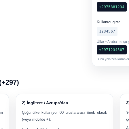
+2975881234
Kullanıcı girer
1234567
Ülke = Aruba ise şu ş
+2971234567
Bunu yalnızca kullanıcı
(+297)
2) İngiltere / Avrupa'dan
3
ın
Çoğu ülke kullanıyor
00
uluslararası önek olarak
Y
(veya mobilde +):
ç
A