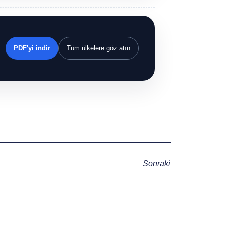
PDF'yi indir
Tüm ülkelere göz atın
Sonraki