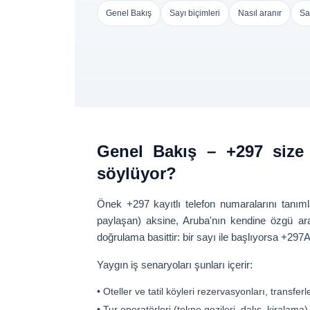
Genel Bakış
Sayı biçimleri
Nasıl aranır
Sa
Genel Bakış – +297 size
söylüyor?
Önek
+297
kayıtlı telefon numaralarını tanım
paylaşan) aksine, Aruba'nın kendine özgü ara
doğrulama basittir: bir sayı ile başlıyorsa
+297
A
Yaygın iş senaryoları şunları içerir:
•
Oteller ve tatil köyleri
rezervasyonları, transferle
•
Tur operatörleri
(tekne gezileri, dalış, kiralama