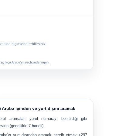
ekilde biçimlendirebilirsiniz:
 açıkça Aruba'yı seçtiğinde yapın.
) Aruba içinden ve yurt dışını aramak
erel aramalar:
yerel numarayı belirtildiği gibi
evirin (genellikle 7 haneli).
ruba'yı yurt dışından aramak:
tercih etmek
+297