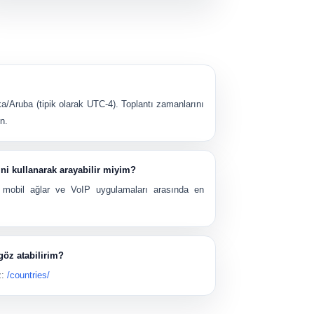
ka/Aruba
(tipik olarak
UTC-4
). Toplantı zamanlarını
n.
ini kullanarak arayabilir miyim?
 mobil ağlar ve VoIP uygulamaları arasında en
göz atabilirim?
z:
/countries/