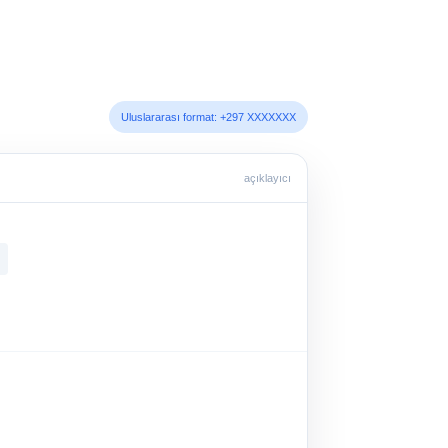
Uluslararası format: +297 XXXXXXX
açıklayıcı
7