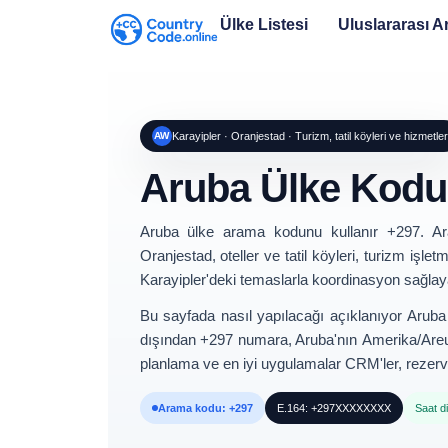
Ülke Listesi
Uluslararası 
AW
Karayipler · Oranjestad · Turizm, tatil köyleri ve hizmetler
Aruba Ülke Kod
Aruba
ülke arama kodunu kullanır
+297
. Ar
Oranjestad
, oteller ve tatil köyleri, turizm işl
Karayipler'deki temaslarla koordinasyon sağlay
Bu sayfada nasıl yapılacağı açıklanıyor
Aruba 
dışından +297 numara
, Aruba'nın
Amerika/Are
planlama ve en iyi uygulamalar
CRM'ler, rezerva
Arama kodu: +297
E.164: +297XXXXXXXX
Saat d