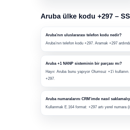
Aruba ülke kodu +297 – S
Aruba'nın uluslararası telefon kodu nedir?
Aruba’nın telefon kodu
+297
. Aramak
+297
ardında
Aruba +1 NANP sisteminin bir parçası mı?
Hayır. Aruba bunu yapıyor
Olumsuz
+1'i kullanın
+297
.
Aruba numaralarını CRM'imde nasıl saklamalı
Kullanmak
E.164
format:
+297
artı yerel numara (