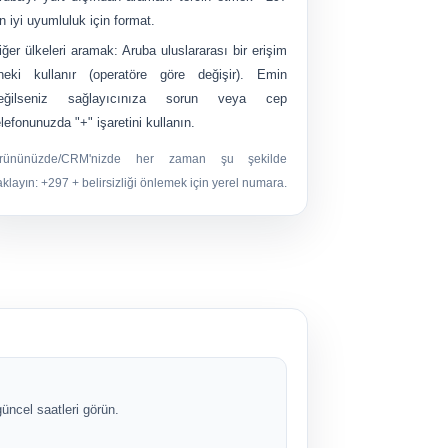
n iyi uyumluluk için format.
iğer ülkeleri aramak:
Aruba uluslararası bir erişim
neki kullanır (operatöre göre değişir). Emin
eğilseniz sağlayıcınıza sorun veya cep
elefonunuzda "+" işaretini kullanın.
rününüzde/CRM'nizde her zaman şu şekilde
aklayın:
+297
+ belirsizliği önlemek için yerel numara.
üncel saatleri görün.