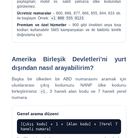
paylaşmalı; mobil vs. sabit yalnızca ülke kodundan
görülemez.
Ücretsiz numaralar
– 800, 888, 877, 866, 855, 844, 833 vb.
ile başlayın. Örnek:
+1 800 555 0123
.
Premium ve özel hizmetler
– 900 gibi önekleri veya kısa
kodları kullanabilir SMS kampanyaları ve iki faktörlü kimlik
doğrulama için.
Amerika Birleşik Devletleri'ni yurt
dışından nasıl arayabilirim?
Başka bir ülkeden bir ABD numarasını aramak için
uluslararası çıkış kodunuzu NANP ülke kodunu
birleştirirsiniz
, 3 haneli alan kodu ve 7 haneli yerel
+1
numara.
Genel arama düzeni
[Çıkış kodu] + 1 + [Alan kodu] + [Yerel 7
haneli numara]