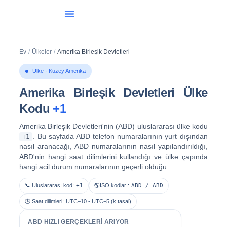
Uluslararası Arama
Ev
/
Ülkeler
/
Amerika Birleşik Devletleri
Ülke · Kuzey Amerika
Amerika Birleşik Devletleri Ülke
Kodu
+1
Amerika Birleşik Devletleri'nin (ABD) uluslararası ülke kodu
. Bu sayfada ABD telefon numaralarının yurt dışından
+1
nasıl aranacağı, ABD numaralarının nasıl yapılandırıldığı,
ABD'nin hangi saat dilimlerini kullandığı ve ülke çapında
hangi acil durum numaralarının geçerli olduğu.
📞 Uluslararası kod:
+1
🌎ISO kodları:
ABD / ABD
🕒 Saat dilimleri:
UTC−10 - UTC−5 (kıtasal)
ABD HIZLI GERÇEKLERI ARIYOR