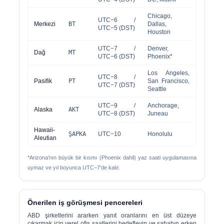
Chicago,
UTC−6 /
Merkezi
BT
Dallas,
UTC−5 (DST)
Houston
UTC−7 /
Denver,
Dağ
MT
UTC−6 (DST)
Phoenix*
Los Angeles,
UTC−8 /
Pasifik
PT
San Francisco,
UTC−7 (DST)
Seattle
UTC−9 /
Anchorage,
Alaska
AKT
UTC−8 (DST)
Juneau
Hawaii-
ŞAPKA
UTC−10
Honolulu
Aleutian
*Arizona'nın büyük bir kısmı (Phoenix dahil) yaz saati uygulamasına
uymaz ve yıl boyunca UTC−7'de kalır.
Önerilen iş görüşmesi pencereleri
ABD şirketlerini ararken yanıt oranlarını en üst düzeye
çıkarmak için yerel ofis saatlerini hedefleyin ve sabahın erken