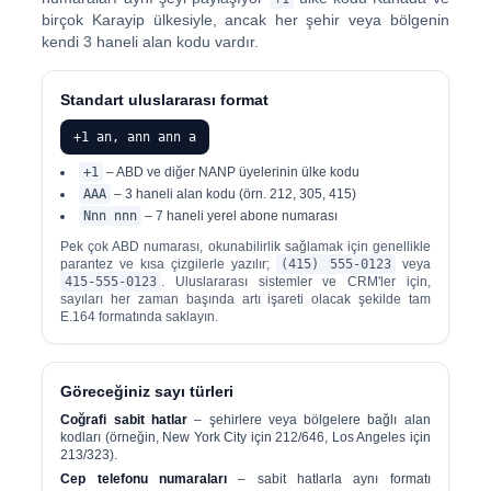
birçok Karayip ülkesiyle, ancak her şehir veya bölgenin
kendi 3 haneli alan kodu vardır.
Standart uluslararası format
+1 an, ann ann a
+1
– ABD ve diğer NANP üyelerinin ülke kodu
AAA
– 3 haneli alan kodu (örn. 212, 305, 415)
Nnn nnn
– 7 haneli yerel abone numarası
Pek çok ABD numarası, okunabilirlik sağlamak için genellikle
parantez ve kısa çizgilerle yazılır;
(415) 555-0123
veya
415-555-0123
. Uluslararası sistemler ve CRM'ler için,
sayıları her zaman başında artı işareti olacak şekilde tam
E.164 formatında saklayın.
Göreceğiniz sayı türleri
Coğrafi sabit hatlar
– şehirlere veya bölgelere bağlı alan
kodları (örneğin, New York City için 212/646, Los Angeles için
213/323).
Cep telefonu numaraları
– sabit hatlarla aynı formatı