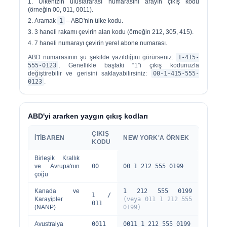
Ülkenizin uluslararası numarasını arayın
çıkış kodu
(örneğin 00, 011, 0011).
Aramak
1
– ABD'nin ülke kodu.
3 haneli rakamı çevirin
alan kodu
(örneğin 212, 305, 415).
7 haneli numarayı çevirin
yerel abone numarası
.
ABD numarasının şu şekilde yazıldığını görürseniz:
1-415-
555-0123
, Genellikle baştaki “1”i çıkış kodunuzla
değiştirebilir ve gerisini saklayabilirsiniz:
00-1-415-555-
0123
.
ABD'yi ararken yaygın çıkış kodları
ÇIKIŞ
İTIBAREN
NEW YORK'A ÖRNEK
KODU
Birleşik Krallık
ve Avrupa'nın
00
00 1 212 555 0199
çoğu
Kanada ve
1 212 555 0199
1 /
Karayipler
(veya 011 1 212 555
011
(NANP)
0199)
Avustralya
0011
0011 1 212 555 0199