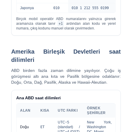
Japonya
010
010 1 212 555 0199
Birçok mobil operatör ABD numaralarını yalnızca girerek
aramanıza olanak tanır
+1
ardından alan kodu ve yerel
numara, çıkış kodunu manuel olarak çevirmeden.
Amerika Birleşik Devletleri saat
dilimleri
ABD birden fazla zaman dilimine yayılıyor. Çoğu iş
görüşmesi altı ana kıta ve Pasifik bölgesine odaklanır:
Doğu, Orta, Dağ, Pasifik, Alaska ve Hawaii-Aleutian.
Ana ABD saat dilimleri
ÖRNEK
ALAN
KISA
UTC FARKI
ŞEHIRLER
UTC−5
New York,
Doğu
ET
(standart) /
Washington
UTC−4 (DST)
DC, Miami