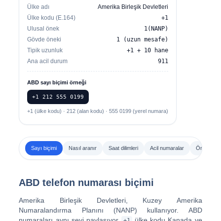
Ülke adı
Amerika Birleşik Devletleri
Ülke kodu (E.164)
+1
Ulusal önek
1(NANP)
Gövde öneki
1 (uzun mesafe)
Tipik uzunluk
+1 + 10 hane
Ana acil durum
911
ABD sayı biçimi örneği
+1 212 555 0199
+1 (ülke kodu) · 212 (alan kodu) · 555 0199 (yerel numara)
Sayı biçimi
Nasıl aranır
Saat dilimleri
Acil numaralar
Örnek çağ
ABD telefon numarası biçimi
Amerika Birleşik Devletleri, Kuzey Amerika
Numaralandırma Planını (NANP) kullanıyor. ABD
numaraları aynı şeyi paylaşıyor
ülke kodu Kanada ve
+1