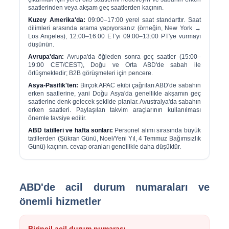
saatlerinden veya akşam geç saatlerden kaçının.
Kuzey Amerika'da:
09:00–17:00 yerel saat standarttır. Saat
dilimleri arasında arama yapıyorsanız (örneğin, New York →
Los Angeles), 12:00–16:00 ET'yi 09:00–13:00 PT'ye vurmayı
düşünün.
Avrupa'dan:
Avrupa'da öğleden sonra geç saatler (15:00–
19:00 CET/CEST), Doğu ve Orta ABD'de sabah ile
örtüşmektedir; B2B görüşmeleri için pencere.
Asya-Pasifik'ten:
Birçok APAC ekibi çağrıları ABD'de sabahın
erken saatlerine, yani Doğu Asya'da genellikle akşamın geç
saatlerine denk gelecek şekilde planlar. Avustralya'da sabahın
erken saatleri. Paylaşılan takvim araçlarının kullanılması
önemle tavsiye edilir.
ABD tatilleri ve hafta sonları:
Personel alımı sırasında büyük
tatillerden (Şükran Günü, Noel/Yeni Yıl, 4 Temmuz Bağımsızlık
Günü) kaçının. cevap oranları genellikle daha düşüktür.
ABD'de acil durum numaraları ve
önemli hizmetler
Birincil acil durum numarası