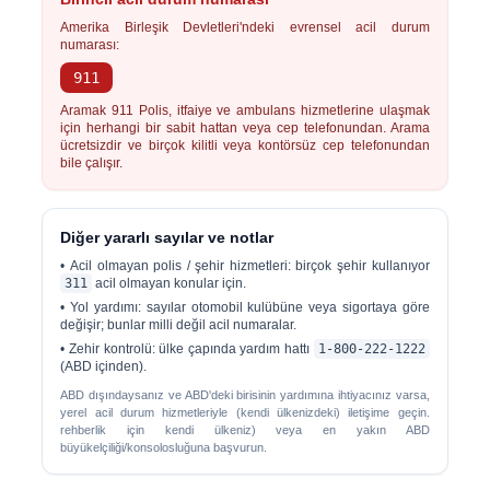
Amerika Birleşik Devletleri'ndeki evrensel acil durum
numarası:
911
Aramak
911
Polis, itfaiye ve ambulans hizmetlerine ulaşmak
için herhangi bir sabit hattan veya cep telefonundan. Arama
ücretsizdir ve birçok kilitli veya kontörsüz cep telefonundan
bile çalışır.
Diğer yararlı sayılar ve notlar
•
Acil olmayan polis / şehir hizmetleri:
birçok şehir kullanıyor
311
acil olmayan konular için.
•
Yol yardımı:
sayılar otomobil kulübüne veya sigortaya göre
değişir; bunlar milli değil acil numaralar.
•
Zehir kontrolü:
ülke çapında yardım hattı
1-800-222-1222
(ABD içinden).
ABD dışındaysanız ve ABD'deki birisinin yardımına ihtiyacınız varsa,
yerel acil durum hizmetleriyle (kendi ülkenizdeki) iletişime geçin.
rehberlik için kendi ülkeniz) veya en yakın ABD
büyükelçiliği/konsolosluğuna başvurun.