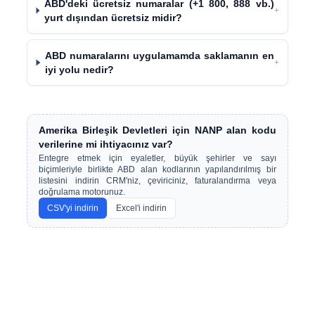
ABD'deki ücretsiz numaralar (+1 800, 888 vb.)
+
yurt dışından ücretsiz midir?
ABD numaralarını uygulamamda saklamanın en
+
iyi yolu nedir?
Amerika Birleşik Devletleri için NANP alan kodu
verilerine mi ihtiyacınız var?
Entegre etmek için eyaletler, büyük şehirler ve sayı
biçimleriyle birlikte ABD alan kodlarının yapılandırılmış bir
listesini indirin CRM'niz, çeviriciniz, faturalandırma veya
doğrulama motorunuz.
CSV'yi indirin
Excel'i indirin