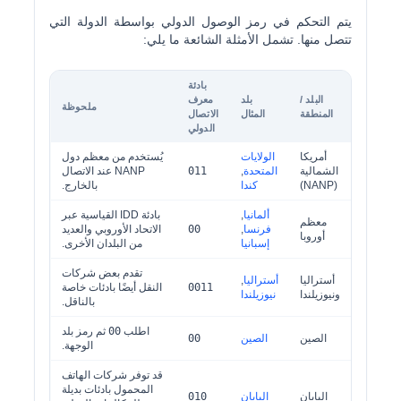
يتم التحكم في رمز الوصول الدولي بواسطة الدولة التي
تتصل منها. تشمل الأمثلة الشائعة ما يلي:
بادئة
البلد /
بلد
معرف
ملحوظة
المنطقة
المثال
الاتصال
الدولي
أمريكا
الولايات
يُستخدم من معظم دول
الشمالية
المتحدة
,
011
NANP عند الاتصال
(NANP)
كندا
بالخارج.
ألمانيا
,
بادئة IDD القياسية عبر
معظم
فرنسا
,
00
الاتحاد الأوروبي والعديد
أوروبا
إسبانيا
من البلدان الأخرى.
تقدم بعض شركات
أستراليا
أستراليا
,
0011
النقل أيضًا بادئات خاصة
ونيوزيلندا
نيوزيلندا
بالناقل.
اطلب
00
ثم رمز بلد
الصين
الصين
00
الوجهة.
قد توفر شركات الهاتف
المحمول بادئات بديلة
اليابان
اليابان
010