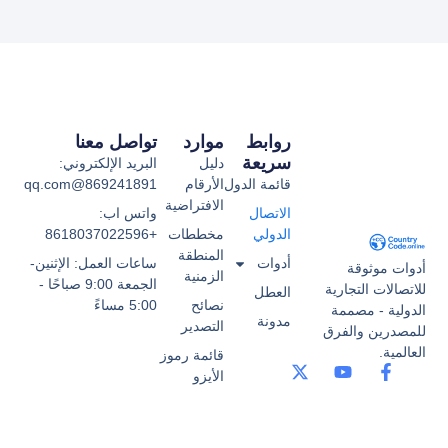
روابط
موارد
تواصل معنا
سريعة
دليل
البريد الإلكتروني:
قائمة الدول
الأرقام
869241891@qq.com
الافتراضية
الاتصال
واتس اب:
الدولي
مخططات
+8618037022596
المنطقة
أدوات
ساعات العمل: الإثنين-
أدوات موثوقة
الزمنية
الجمعة 9:00 صباحًا -
للاتصالات التجارية
العطل
نصائح
5:00 مساءً
الدولية - مصممة
مدونة
التصدير
للمصدرين والفرق
العالمية.
قائمة رموز
الأيزو