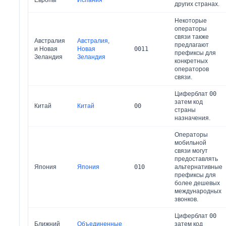
Европы
Испания
других странах.
Некоторые
операторы
связи также
Австралия
Австралия
,
предлагают
и Новая
Новая
0011
префиксы для
Зеландия
Зеландия
конкретных
операторов
связи.
Циферблат
00
затем код
Китай
Китай
00
страны
назначения.
Операторы
мобильной
связи могут
предоставлять
Япония
Япония
010
альтернативные
префиксы для
более дешевых
международных
звонков.
Циферблат
00
Ближний
Объединенные
затем код