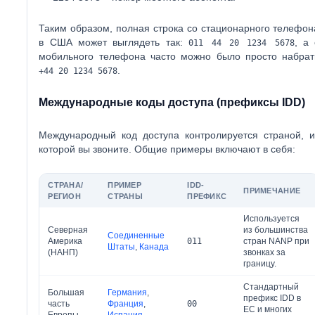
Таким образом, полная строка со стационарного телефон
в США может выглядеть так:
, а 
011 44 ​​20 1234 5678
мобильного телефона часто можно было просто набрат
.
+44 20 1234 5678
Международные коды доступа (префиксы IDD)
Международный код доступа контролируется страной, и
которой вы звоните. Общие примеры включают в себя:
СТРАНА/
ПРИМЕР
IDD-
ПРИМЕЧАНИЕ
РЕГИОН
СТРАНЫ
ПРЕФИКС
Используется
Северная
из большинства
Соединенные
Америка
011
стран NANP при
Штаты
,
Канада
(НАНП)
звонках за
границу.
Стандартный
Большая
Германия
,
префикс IDD в
часть
Франция
,
00
ЕС и многих