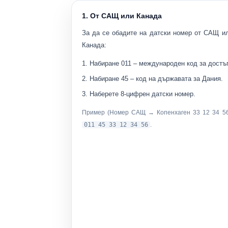
1. От САЩ или Канада
За да се обадите на датски номер от САЩ и
Канада:
Набиране
011
– международен код за достъ
Набиране
45
– код на държавата за Дания.
Наберете
8-цифрен датски номер
.
Пример (Номер САЩ → Копенхаген
33 12 34 5
011 45 33 12 34 56
.