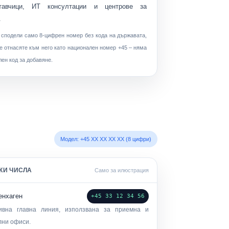
тавчици, ИТ консултации и центрове за
.
т сподели само 8-цифрен номер без кода на държавата,
е отнасяте към него като национален номер +45 – няма
ен код за добавяне.
Модел: +45 XX XX XX XX (8 цифри)
КИ ЧИСЛА
Само за илюстрация
енхаген
+45 33 12 34 56
ивна главна линия, използвана за приемна и
лни офиси.