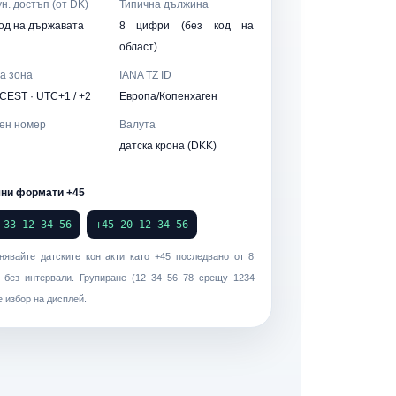
н. достъп (от DK)
Типична дължина
код на държавата
8 цифри (без код на
област)
а зона
IANA TZ ID
 CEST · UTC+1 / +2
Европа/Копенхаген
ен номер
Валута
датска крона (DKK)
ни формати +45
 33 12 34 56
+45 20 12 34 56
нявайте датските контакти като
+45
последвано от 8
 без интервали. Групиране (
12 34 56 78
срещу
1234
 е избор на дисплей.