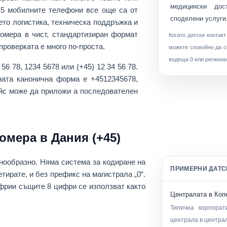
медицински дос
5 мобилните телефони все още са от
споделени услуги
ето логистика, техническа поддръжка и
омера в чист, стандартизиран формат
Когато датски контак
проверката е много по-проста.
можете спокойно да с
водеща 0 или регионал
 56 78
,
1234 5678
или
(+45) 12 34 56 78
.
сната канонична форма е
+4512345678
,
йс може да приложи a последователен
мера в Дания (+45)
днообразно
. Няма система за кодиране на
ПРИМЕРНИ ДАТС
тирате, и без префикс на магистрала „0“.
фри
и същите 8 цифри се използват както
Централата в Коп
Типична корпорат
централа в центра