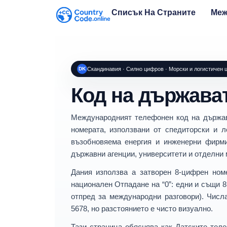
Списък На Страните
Меж
DK
Скандинавия · Силно цифров · Морски и логистичен 
Код на държава
Международният телефонен код на държа
номерата, използвани от
спедиторски и л
възобновяема енергия и инженерни фирм
държавни агенции, университети и отделни 
Дания използва a
затворен 8-цифрен ном
национален Отпадане на “0”: едни и същи 8
отпред за международни разговори). Числ
5678
, но разстоянието е чисто визуално.
Тази страница обяснява как
Датските теле