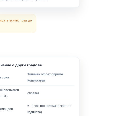
ирате всичко това до
внение с други градове
Типичен офсет спрямо
а зона
Копенхаген
а/Копенхаген
справка
CEST)
≈ −1 час (по-голямата част от
а/Лондон
годината)