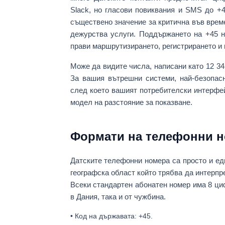
Slack, но
гласови повиквания и SMS
до +4
съществено значение за
критична във врем
дежурства услуги
. Поддържането на +45 н
прави маршрутизирането, регистрирането и 
Може да видите числа, написани като
12 34
За вашия вътрешни системи, най-безопа
след което вашият потребителски интерфе
модел на разстояние за показване.
Формати на телефонни но
Датските телефонни номера са
просто и е
географска област който трябва да интерпре
Всеки стандартен абонатен номер има
8 ци
в Дания, така и от чужбина.
•
Код на държавата:
+45
.