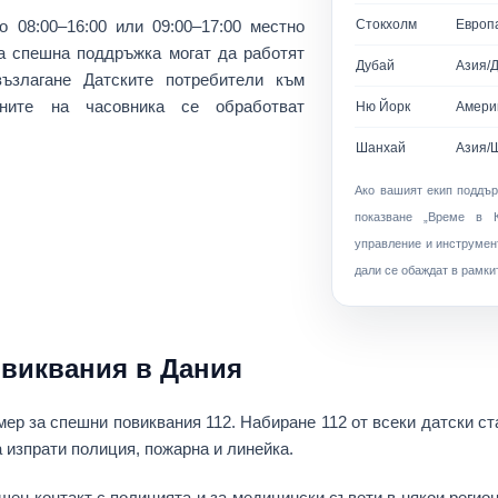
но
08:00–16:00 или 09:00–17:00 местно
Стокхолм
Европ
за спешна поддръжка могат да работят
Дубай
Азия/
ъзлагане Датските потребители към
ните на часовника се обработват
Ню Йорк
Амери
Шанхай
Азия/
Ако вашият екип поддър
показване
„Време в К
управление и инструмент
дали се обаждат в рамки
овиквания в Дания
мер за спешни повиквания
112
. Набиране
112
от всеки датски с
а изпрати
полиция, пожарна и линейка
.
шен контакт с полицията
и за медицински съвети в някои регио