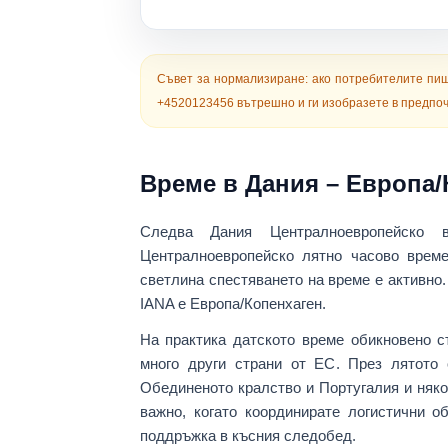
Съвет за нормализиране:
ако потребителите пи
+4520123456
вътрешно и ги изобразете в предпоч
Време в Дания – Европа/
Следва Дания
Централноевропейско 
Централноевропейско лятно часово врем
светлина спестяването на време е активно
IANA е
Европа/Копенхаген
.
На практика датското време обикновено 
много други страни от ЕС
. През лятото
Обединеното кралство и Португалия и няко
важно, когато координирате
логистични о
поддръжка в късния следобед
.