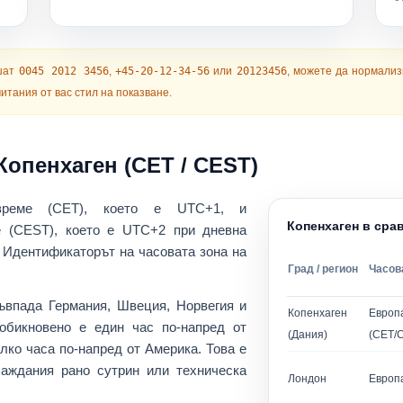
шат
0045 2012 3456
,
+45-20-12-34-56
или
20123456
, можете да нормализ
итания от вас стил на показване.
Копенхаген (CET / CEST)
време (CET)
, което е
UTC+1
, и
Копенхаген в сра
е (CEST)
, което е
UTC+2
при дневна
. Идентификаторът на часовата зона на
Град / регион
Часов
съвпада
Германия, Швеция, Норвегия и
Копенхаген
Европ
 обикновено е един час по-напред от
(Дания)
(CET/
лко часа по-напред от Америка. Това е
баждания рано сутрин
или
техническа
Лондон
Европ