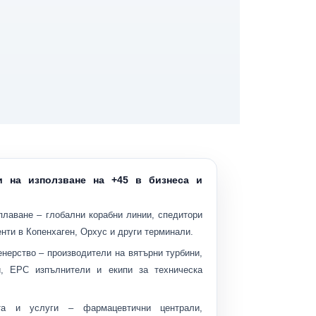
и на използване на +45 в бизнеса и
плаване
– глобални корабни линии, спедитори
нти в Копенхаген, Орхус и други терминали.
енерство
– производители на вятърни турбини,
, EPC изпълнители и екипи за техническа
та и услуги
– фармацевтични централи,