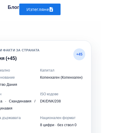
Блог
Изтегляне
И ФАКТИ ЗА СТРАНАТА
+45
я (+45)
иално
Капитал
енование
Копенхаген (Копенхаген)
тво Дания
н
ISO кодове
па · Скандинавия /
DK/DNK/208
динавия
а държавата
Национален формат
8 цифри · без ствол 0