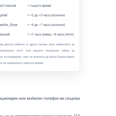
а/Стокхолм
≈ същото време
Дубай
≈ +2 до +3 часа (сезонно)
ка/Ню_Йорк
≈ −6 до −7 часа (сезонно)
Шанхай
≈ +7 часа (зима), +6 часа (лято)
жа датски клиенти от други часови зони, помислете за
опенхаген сега“
във вашите вътрешни табла за
и за планиране, така че агентите да могат бързо вижте
те на нормалното работно време.
тационарен или мобилен телефон ви свързва
ни, но за животозастрашаващи ситуации,
112