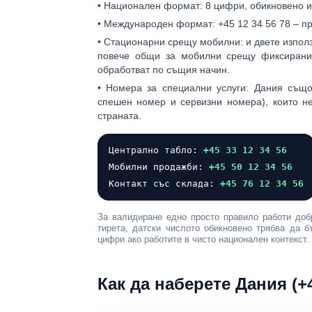
•
Национален формат:
8 цифри, обикновено и
•
Международен формат:
+45 12 34 56 78
– пр
•
Стационарни срещу мобилни:
и двете изпол
повече общи за мобилни срещу фиксирани,
обработват по същия начин.
•
Номера за специални услуги:
Дания също 
спешен номер и сервизни номера), които н
страната.
Централно табло:
+45 33 12 34 56
Мобилни продажби:
+45 50 12 34 56
Контакт със склада:
+45 76 12 34 56
За валидиране едно просто правило работи добр
тирета, датски числото обикновено трябва да 
цифри ако работите в чисто национален контекст.
Как да наберете Дания (+