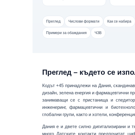
Преглед
Числови формати
Как се набира
Примери за обаждания
ЧЗВ
Преглед – където се изпо
Кодът
+45
принадлежи на
Дания
, скандина
дизайн, зелена енергия и фармацевтични п
занимаващи се с
пристанища и спедитор
инженеринг, фармацевтични и биотехнол
глобални групи, както и хотели, конференци
Дания е и двете
силно дигитализирани
и т
много Датските контакти предпочитат ци