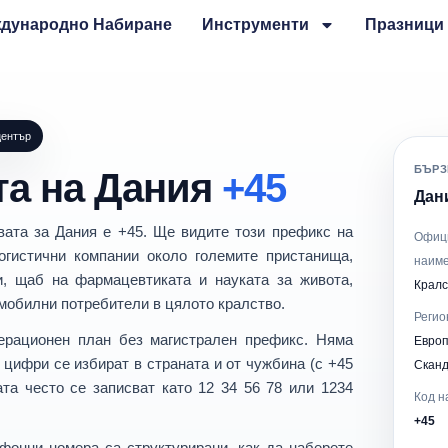
дународно Набиране
Инструменти
Празници
център
БЪРЗ
та на Дания
+45
Дани
вата за
Дания
е
+45
. Ще видите този префикс на
Офиц
огистични компании
около големите пристанища,
наим
и
, щаб на фармацевтиката и науката за живота,
Кралс
мобилни потребители в цялото кралство.
Регио
ерационен план без магистрален префикс
. Няма
Евро
 цифри се избират в страната и от чужбина (с
+45
Скан
ата често се записват като
12 34 56 78
или
1234
Код н
+45
фонни номера са структурирани
, как да
наберете