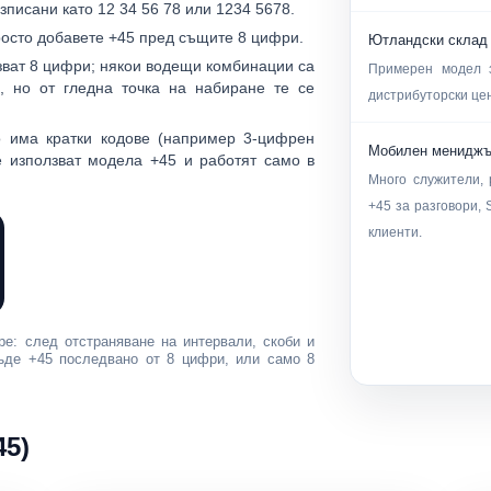
зписани като
12 34 56 78
или
1234 5678
.
осто добавете +45 пред същите 8 цифри.
Ютландски склад
зват 8 цифри; някои водещи комбинации са
Примерен модел з
 но от гледна точка на набиране те се
дистрибуторски це
има кратки кодове (например 3-цифрен
Мобилен мениджъ
е използват модела +45 и работят само в
Много служители,
+45 за разговори,
клиенти.
е: след отстраняване на интервали, скоби и
бъде
+45
последвано от
8 цифри
, или само 8
45)