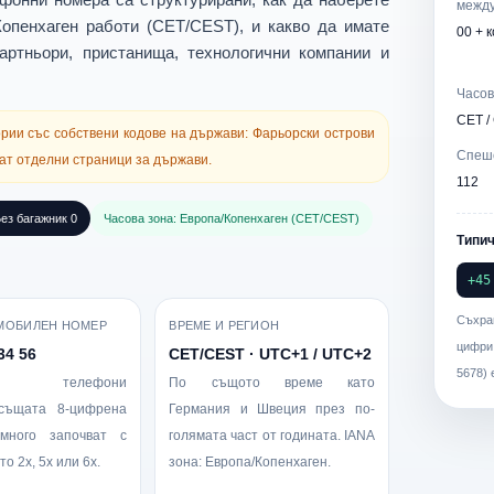
между
Копенхаген
работи (CET/CEST), и какво да имате
00 + 
артньори, пристанища, технологични компании и
Часов
CET /
ории със собствени кодове на държави:
Фарьорски острови
Спеш
ат отделни страници за държави.
112
ез багажник 0
Часова зона: Европа/Копенхаген (CET/CEST)
Типич
+45
Съхра
МОБИЛЕН НОМЕР
ВРЕМЕ И РЕГИОН
цифри
34 56
CET/CEST · UTC+1 / UTC+2
5678
)
ите телефони
По същото време като
 същата 8-цифрена
Германия и Швеция през по-
 много започват с
голямата част от годината. IANA
о 2x, 5x или 6x.
зона:
Европа/Копенхаген
.