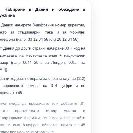
. Набиране в Дания и обаждане в
ужбина
 Дания:
наберете 8-цифрения номер директно,
акто за стационарни, така и за мобилни
елефони (напр.
33 12 34 56
или
20 12 34 56
).
т Дания до други страни:
набиране
00
+ код на
ържавата на местоназначение + национален
омер (напр
0044 20…
за Лондон,
001…
за
АЩ).
ратки кодове:
номерата за спешни случаи (112)
 сервизните номера са 3–4 цифри и не
ключват +45.
яма нужда да премахвате или добавяте „0“,
огато превключвате между местни и
еждународни формати; вие винаги използвайте
дин и същ 8-цифрен абонатен номер с +45
тпред при набиране от чужбина.