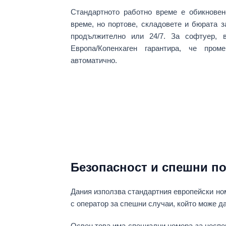
Стандартното работно време е обикнове
време
, но портове, складовете и бюрата 
продължително или 24/7. За софтуер, в
Европа/Копенхаген
гарантира, че проме
автоматично.
Безопасност и спешни п
Дания използва стандартния европейски но
с оператор за спешни случаи, който може д
Освен това има специални номера за
неспе