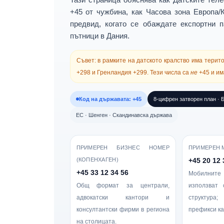
+45 от чужбина
, как
Часова зона Европа/
предвид, когато се обаждате
експортни п
пътници
в Дания.
Съвет:
в рамките на датското кралство има терит
+298
и
Гренландия +299
. Тези числа са
не
+45 и им
Код на държавата: +45
8-цифрен затворен план · Б
ЕС · Шенген · Скандинавска държава
ПРИМЕРЕН БИЗНЕС НОМЕР
ПРИМЕРЕН 
(КОПЕНХАГЕН)
+45 20 12 
+45 33 12 34 56
Мобилн
Общ формат за централи,
използват
адвокатски кантори и
структура;
консултантски фирми в региона
префикси кат
на столицата.