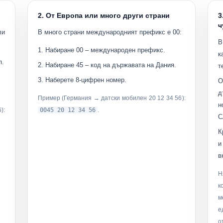
2. От Европа или много други страни
3
ч
ли
В много страни международният префикс е
00
:
В
Набиране
00
– международен префикс.
к
п.
Набиране
45
– код на държавата на Дания.
т
Наберете
8-цифрен номер
.
О
д
Пример (Германия → датски мобилен
20 12 34 56
):
н
6
):
0045 20 12 34 56
.
С
К
и
в
Н
к
м
е
о