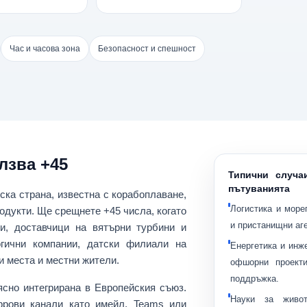
Час и часова зона
Безопасност и спешност
лзва +45
Типични случа
пътуванията
вска страна, известна с
корабоплаване,
Логистика и море
родукти
. Ще срещнете +45 числа, когато
и пристанищни аге
и
, доставчици на вятърни турбини и
огични компании, датски филиали на
Енергетика и инж
и места и местни жители.
офшорни проекти
поддръжка.
ясно интегрирана в Европейския съюз.
Науки за живо
фрови канали като имейл, Teams или