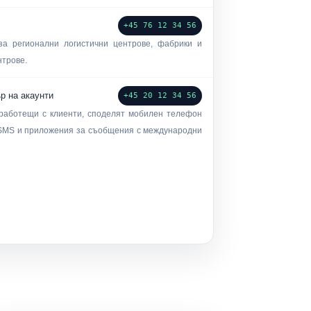
+45 76 12 34 56
а регионални логистични центрове, фабрики и
нтрове.
р на акаунти
+45 20 12 34 56
 работещи с клиенти, споделят мобилен телефон
 SMS и приложения за съобщения с международни