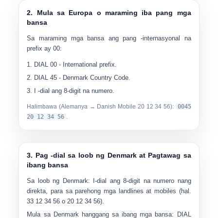
2. Mula sa Europa o maraming iba pang mga
bansa
Sa maraming mga bansa ang pang -internasyonal na
prefix ay
00
:
DIAL
00
- International prefix.
DIAL
45
- Denmark Country Code.
I -dial ang
8-digit na numero
.
Halimbawa (Alemanya → Danish Mobile
20 12 34 56
):
0045
20 12 34 56
.
3. Pag -dial sa loob ng Denmark at Pagtawag sa
ibang bansa
Sa loob ng Denmark:
I-dial ang 8-digit na numero nang
direkta, para sa parehong mga landlines at mobiles (hal.
33 12 34 56
o
20 12 34 56
).
Mula sa Denmark hanggang sa ibang mga bansa:
DIAL