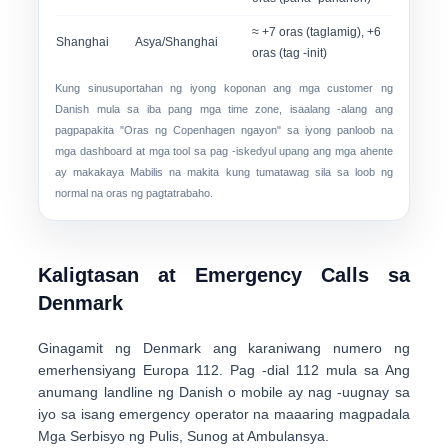
≈ +7 oras (taglamig), +6
Shanghai
Asya/Shanghai
oras (tag -init)
Kung sinusuportahan ng iyong koponan ang mga customer ng
Danish mula sa iba pang mga time zone, isaalang -alang ang
pagpapakita
"Oras ng Copenhagen ngayon"
sa iyong panloob na
mga dashboard at mga tool sa pag -iskedyul upang ang mga ahente
ay makakaya Mabilis na makita kung tumatawag sila sa loob ng
normal na oras ng pagtatrabaho.
Kaligtasan at Emergency Calls sa
Denmark
Ginagamit ng Denmark ang karaniwang numero ng
emerhensiyang Europa
112
. Pag -dial
112
mula sa Ang
anumang landline ng Danish o mobile ay nag -uugnay sa
iyo sa isang emergency operator na maaaring magpadala
Mga Serbisyo ng Pulis, Sunog at Ambulansya
.