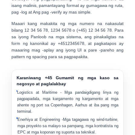
isang malinis, pamantayang format ay gumagawa ng ruta,
pag -log at Ang pag -verify ay mas simple.
Maaari kang makakita ng mga numero na nakasulat
bilang
12 34 56 78
,
1234 5678
o
(+45) 12 34 56 78
. Para
sa iyong Panloob na mga sistema, ang pinakaligtas na
form ng kanonikal ay
+4512345678
, at pagkatapos ay
maaaring mag -aplay ang iyong UI a pare -pareho ang
pattern ng spacing para sa pagpapakita.
Karaniwang +45 Gumamit ng mga kaso sa
negosyo at paglalakbay
Logistics at Maritime
- Mga pandaigdigang linya ng
pagpapadala, mga kargamento ng kargamento at mga
ahente ng port sa Copenhagen, Aarhus at iba pang mga
terminal.
Enerhiya at Engineering
-Mga tagagawa ng wind-turbine,
mga proyekto sa malayo sa pampang, mga kontratista ng
EPC at mga koponan ng suporta sa teknikal.