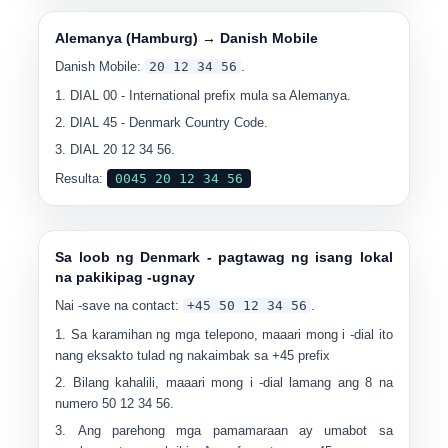
Alemanya (Hamburg) → Danish Mobile
Danish Mobile:
20 12 34 56
.
DIAL
00
- International prefix mula sa Alemanya.
DIAL
45
- Denmark Country Code.
DIAL
20 12 34 56
.
Resulta:
0045 20 12 34 56
Sa loob ng Denmark - pagtawag ng isang lokal
na pakikipag -ugnay
Nai -save na contact:
+45 50 12 34 56
.
Sa karamihan ng mga telepono, maaari mong i -dial ito
nang eksakto tulad ng nakaimbak sa
+45
prefix
Bilang kahalili, maaari mong i -dial lamang ang 8 na
numero
50 12 34 56
.
Ang parehong mga pamamaraan ay umabot sa