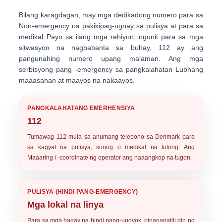
Bilang karagdagan, may mga dedikadong numero para sa
Non-emergency na pakikipag-ugnay sa pulisya
at para sa
medikal Payo sa ilang mga rehiyon, ngunit para sa mga
sitwasyon na nagbabanta sa buhay,
112
ay ang
pangunahing numero upang malaman. Ang mga
serbisyong pang -emergency sa pangkalahatan
Lubhang
maaasahan at maayos na nakaayos
.
PANGKALAHATANG EMERHENSIYA
112
Tumawag
112
mula sa anumang telepono sa Denmark para
sa kagyat na pulisya, sunog o medikal na tulong. Ang
Maaaring i -coordinate ng operator ang naaangkop na tugon.
PULISYA (HINDI PANG-EMERGENCY)
Mga lokal na linya
Para sa mga bagay na hindi pang-uudyok, pinapanatili din ng