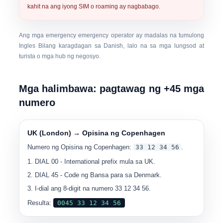
kahit na ang iyong SIM o roaming ay nagbabago.
Ang mga emergency emergency operator ay madalas na tumulong
Ingles
Bilang karagdagan sa Danish, lalo na sa mga lungsod at
turista o mga hub ng negosyo.
Mga halimbawa: pagtawag ng +45 mga
numero
UK (London) → Opisina ng Copenhagen
Numero ng Opisina ng Copenhagen:
33 12 34 56
.
DIAL
00
- International prefix mula sa UK.
DIAL
45
- Code ng Bansa para sa Denmark.
I-dial ang 8-digit na numero
33 12 34 56
.
Resulta:
0045 33 12 34 56