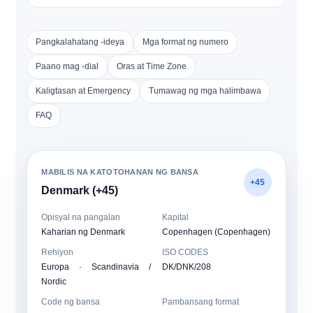
Pangkalahatang -ideya
Mga format ng numero
Paano mag -dial
Oras at Time Zone
Kaligtasan at Emergency
Tumawag ng mga halimbawa
FAQ
MABILIS NA KATOTOHANAN NG BANSA
+45
Denmark (+45)
Opisyal na pangalan
Kapital
Kaharian ng Denmark
Copenhagen (Copenhagen)
Rehiyon
ISO CODES
Europa · Scandinavia /
DK/DNK/208
Nordic
Code ng bansa
Pambansang format