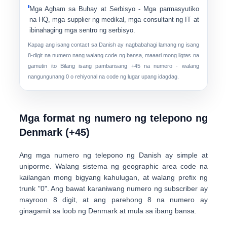
Mga Agham sa Buhay at Serbisyo
- Mga parmasyutiko
na HQ, mga supplier ng medikal, mga consultant ng IT at
ibinahaging mga sentro ng serbisyo.
Kapag ang isang contact sa Danish ay nagbabahagi lamang ng isang
8-digit na numero nang walang code ng bansa, maaari mong ligtas na
gamutin ito Bilang isang pambansang +45 na numero - walang
nangungunang 0 o rehiyonal na code ng lugar upang idagdag.
Mga format ng numero ng telepono ng
Denmark (+45)
Ang mga numero ng telepono ng Danish ay
simple at
uniporme
. Walang sistema ng geographic area code na
kailangan mong bigyang kahulugan, at walang prefix ng
trunk "0". Ang bawat karaniwang numero ng subscriber ay
mayroon
8 digit
, at ang parehong 8 na numero ay
ginagamit sa loob ng Denmark at mula sa ibang bansa.