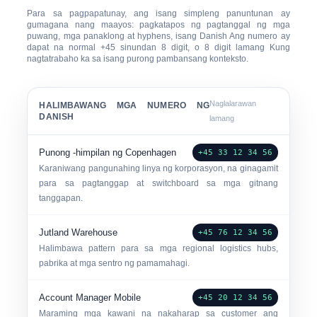
Para sa pagpapatunay, ang isang simpleng panuntunan ay
gumagana nang maayos: pagkatapos ng pagtanggal ng mga
puwang, mga panaklong at hyphens, isang Danish Ang numero ay
dapat na normal
+45
sinundan
8 digit
, o 8 digit lamang Kung
nagtatrabaho ka sa isang purong pambansang konteksto.
Naglalarawan
HALIMBAWANG MGA NUMERO NG
DANISH
lamang
Punong -himpilan ng Copenhagen
+45 33 12 34 56
Karaniwang pangunahing linya ng korporasyon, na ginagamit
para sa pagtanggap at switchboard sa mga gitnang
tanggapan.
Jutland Warehouse
+45 76 12 34 56
Halimbawa pattern para sa mga regional logistics hubs,
pabrika at mga sentro ng pamamahagi.
Account Manager Mobile
+45 20 12 34 56
Maraming mga kawani na nakaharap sa customer ang