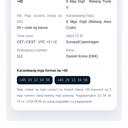
+45
8 Mga Digit · Walang Trunk
0
Intl. Pag -access (mula sa
Karaniwang haba
DK)
8 Mga Digit (Walang Area
00 + code ng bansa
Code)
Time zone
IANA TZ ID
CET / CEST · UTC +1 / +2
Europa/Copenhagen
Emergency number
Pera
112
Danish Krone (DKK)
Karaniwang mga format na +45
+45 33 12 34 56
+45 20 12 34 56
Mag -imbak ng mga contact sa Danish bilang
+45
kasunod ng 8
mga numero nang walang mga puwang. Pagpapangkat (
12 34 56
78
vs.
1234 5678
) ay isang pagpipilian sa pagpapakita.