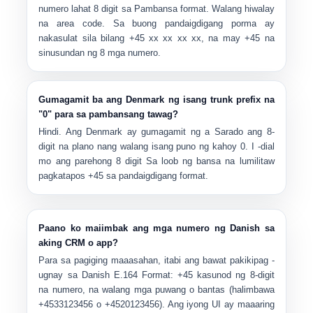
numero lahat
8 digit
sa Pambansa format. Walang hiwalay
na area code. Sa buong pandaigdigang porma ay
nakasulat sila bilang
+45 xx xx xx xx
, na may +45 na
sinusundan ng 8 mga numero.
Gumagamit ba ang Denmark ng isang trunk prefix na
"0" para sa pambansang tawag?
Hindi. Ang Denmark ay gumagamit ng a
Sarado ang 8-
digit na plano nang walang isang puno ng kahoy 0
. I -dial
mo ang parehong 8 digit Sa loob ng bansa na lumilitaw
pagkatapos
+45
sa pandaigdigang format.
Paano ko maiimbak ang mga numero ng Danish sa
aking CRM o app?
Para sa pagiging maaasahan, itabi ang bawat pakikipag -
ugnay sa Danish
E.164 Format
:
+45
kasunod ng 8-digit
na numero, na walang mga puwang o bantas (halimbawa
+4533123456
o
+4520123456
). Ang iyong UI ay maaaring