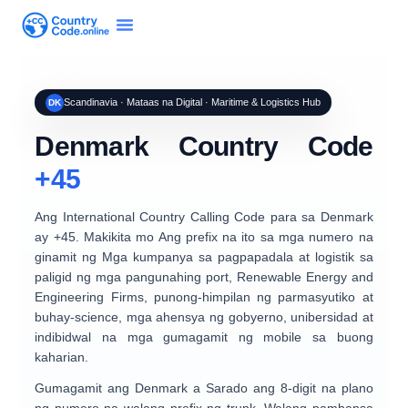
Scandinavia · Mataas na Digital · Maritime & Logistics Hub
DK
Denmark Country Code
+45
Ang International Country Calling Code para sa
Denmark
ay
+45
. Makikita mo Ang prefix na ito sa mga numero na
ginamit ng
Mga kumpanya sa pagpapadala at logistik
sa
paligid ng mga pangunahing port,
Renewable Energy and
Engineering Firms
, punong-himpilan ng parmasyutiko at
buhay-science, mga ahensya ng gobyerno, unibersidad at
indibidwal na mga gumagamit ng mobile sa buong
kaharian.
Gumagamit ang Denmark a
Sarado ang 8-digit na plano