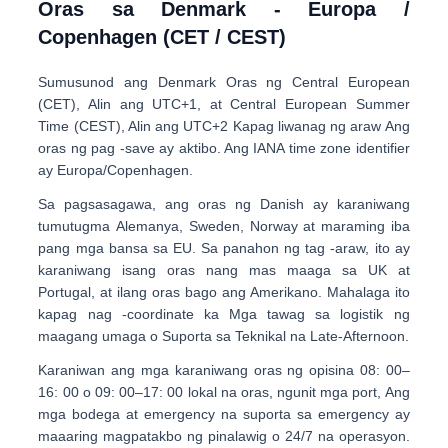
Oras sa Denmark - Europa /
Copenhagen (CET / CEST)
Sumusunod ang Denmark
Oras ng Central European
(CET)
, Alin ang
UTC+1
, at
Central European Summer
Time (CEST)
, Alin ang
UTC+2
Kapag liwanag ng araw Ang
oras ng pag -save ay aktibo. Ang IANA time zone identifier
ay
Europa/Copenhagen
.
Sa pagsasagawa, ang oras ng Danish ay karaniwang
tumutugma
Alemanya, Sweden, Norway at maraming iba
pang mga bansa sa EU
. Sa panahon ng tag -araw, ito ay
karaniwang isang oras nang mas maaga sa UK at
Portugal, at ilang oras bago ang Amerikano. Mahalaga ito
kapag nag -coordinate ka
Mga tawag sa logistik ng
maagang umaga
o
Suporta sa Teknikal na Late-Afternoon
.
Karaniwan ang mga karaniwang oras ng opisina
08: 00–
16: 00 o 09: 00–17: 00 lokal na oras
, ngunit mga port, Ang
mga bodega at emergency na suporta sa emergency ay
maaaring magpatakbo ng pinalawig o 24/7 na operasyon.