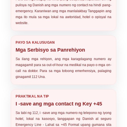
pulisya ng Danish ang mga numero ng contact na hindi pang-
emergency. Karaniwan ang mga manlalakbay Tanggapin ang
mga ito mula sa mga lokal na awtoridad, hotel o opisyal na
website.
PAYO SA KALUSUGAN
Mga Serbisyo sa Panrehiyon
Sa ilang mga rehiyon, ang mga karagdagang numero ay
magagamit para sa out-of-hour na medikal na payo o mga on-
call na doktor. Para sa mga totoong emerhensiya, palaging
ginagamit
112
Una.
PRAKTIKAL NA TIP
I -save ang mga contact ng Key +45
Sa tabi ng 112, i -save ang mga numero ng telepono ng iyong
hotel, lokal na kasosyo, tanggapan ng Danish at seguro
Emergency Line - Lahat sa
+45
Format upang gumana sila