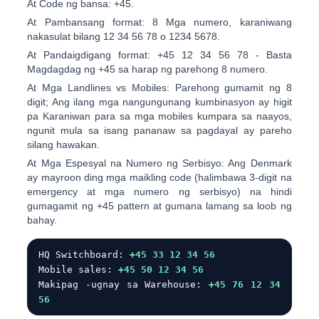
At
Code ng bansa:
+45
.
At
Pambansang format:
8 Mga numero, karaniwang
nakasulat bilang
12 34 56 78
o
1234 5678
.
At
Pandaigdigang format:
+45 12 34 56 78
- Basta
Magdagdag ng +45 sa harap ng parehong 8 numero.
At
Mga Landlines vs Mobiles:
Parehong gumamit ng 8
digit; Ang ilang mga nangungunang kumbinasyon ay higit
pa Karaniwan para sa mga mobiles kumpara sa naayos,
ngunit mula sa isang pananaw sa pagdayal ay pareho
silang hawakan.
At
Mga Espesyal na Numero ng Serbisyo:
Ang Denmark
ay mayroon ding mga maikling code (halimbawa 3-digit na
emergency at mga numero ng serbisyo) na hindi
gumagamit ng +45 pattern at gumana lamang sa loob ng
bahay.
HQ Switchboard:
+45 33 12 34 56
Mobile sales:
+45 50 12 34 56
Makipag -ugnay sa Warehouse:
+45 76 12 34
56