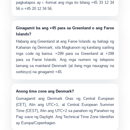
pagkatapos ay i -format ang mga ito bilang
+45 33 12 34
56
o
+45 20 12 34 56
.
Ginagamit ba ang +45 para sa Greenland o ang Faroe
Islands?
Habang ang Greenland at ang Faroe Islands ay bahagi ng
Kaharian ng Denmark
, sila Magkaroon ng kanilang sariling
mga code ng bansa:
+299
para sa Greenland at
+298
para sa Faroe Islands. Ang mga numero ng telepono
lamang sa mainland Denmark (at ilang mga nauugnay na
serbisyo) na ginagamit
+45
.
Anong time zone ang Denmark?
Gumagamit ang Denmark
Oras ng Central European
(CET)
, Alin ang
UTC+1
, at
Central European Summer
Time (CEST)
, Alin ang
UTC+2
sa panahon ng Panahon ng
Pag -save ng Daylight. Ang Technical Time Zone Identifier
ay
Europa/Copenhagen
.