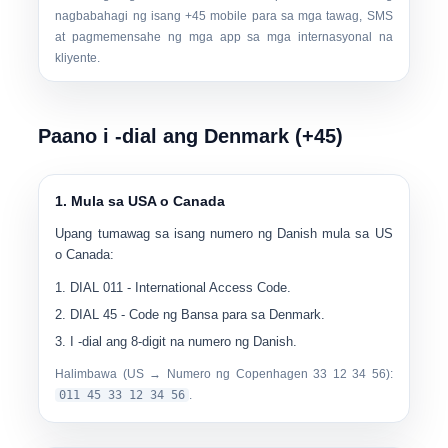
nagbabahagi ng isang +45 mobile para sa mga tawag, SMS
at pagmemensahe ng mga app sa mga internasyonal na
kliyente.
Paano i -dial ang Denmark (+45)
1. Mula sa USA o Canada
Upang tumawag sa isang numero ng Danish mula sa US
o Canada:
DIAL
011
- International Access Code.
DIAL
45
- Code ng Bansa para sa Denmark.
I -dial ang
8-digit na numero ng Danish
.
Halimbawa (US → Numero ng Copenhagen
33 12 34 56
):
011 45 33 12 34 56
.