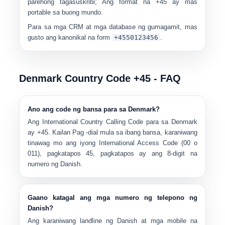
parehong tagasuskribi; Ang format na +45 ay mas
portable sa buong mundo.
Para sa mga CRM at mga database ng gumagamit, mas
gusto ang kanonikal na form
+4550123456
.
Denmark Country Code +45 - FAQ
Ano ang code ng bansa para sa Denmark?
Ang International Country Calling Code para sa
Denmark
ay
+45
. Kailan Pag -dial mula sa ibang bansa, karaniwang
tinawag mo ang iyong International Access Code (
00
o
011
), pagkatapos
45
, pagkatapos ay ang 8-digit na
numero ng Danish.
Gaano katagal ang mga numero ng telepono ng
Danish?
Ang karaniwang landline ng Danish at mga mobile na