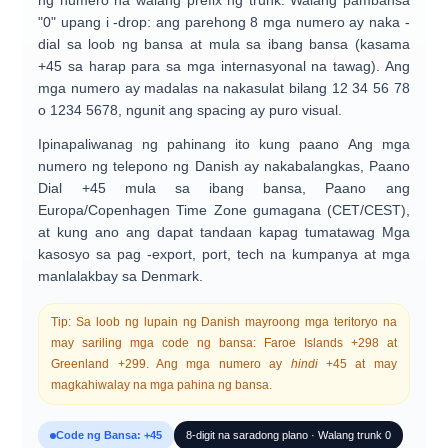
ng numero na walang prefix ng trunk
. Walang pambansa
"0" upang i -drop: ang parehong 8 mga numero ay naka -
dial sa loob ng bansa at mula sa ibang bansa (kasama
+45
sa harap para sa mga internasyonal na tawag). Ang
mga numero ay madalas na nakasulat bilang
12 34 56 78
o
1234 5678
, ngunit ang spacing ay puro visual.
Ipinapaliwanag ng pahinang ito kung paano
Ang mga
numero ng telepono ng Danish ay nakabalangkas
, Paano
Dial +45 mula sa ibang bansa
, Paano ang
Europa/Copenhagen Time Zone
gumagana (CET/CEST),
at kung ano ang dapat tandaan kapag tumatawag
Mga
kasosyo sa pag -export, port, tech na kumpanya at mga
manlalakbay
sa Denmark.
Tip:
Sa loob ng lupain ng Danish mayroong mga teritoryo na
may sariling mga code ng bansa:
Faroe Islands +298
at
Greenland +299
. Ang mga numero ay
hindi
+45 at may
magkahiwalay na mga pahina ng bansa.
Code ng Bansa: +45
8-digit na saradong plano · Walang trunk 0