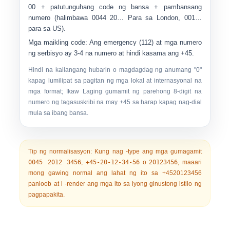
00
+ patutunguhang code ng bansa + pambansang
numero (halimbawa
0044 20…
Para sa London,
001…
para sa US).
Mga maikling code:
Ang emergency (112) at mga numero
ng serbisyo ay 3-4 na numero at hindi kasama ang +45.
Hindi na kailangang hubarin o magdagdag ng anumang "0"
kapag lumilipat sa pagitan ng mga lokal at internasyonal na
mga format; Ikaw Laging gumamit ng parehong 8-digit na
numero ng tagasuskribi na may +45 sa harap kapag nag-dial
mula sa ibang bansa.
Tip ng normalisasyon:
Kung nag -type ang mga gumagamit
0045 2012 3456
,
+45-20-12-34-56
o
20123456
, maaari
mong gawing normal ang lahat ng ito sa
+4520123456
panloob at i -render ang mga ito sa iyong ginustong istilo ng
pagpapakita.