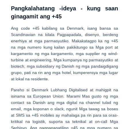
Pangkalahatang -ideya - kung saan
ginagamit ang +45
Ang code
+45
kabilang sa
Denmark
, isang bansa sa
Scandinavian na kilala
Pagpapadala, disenyo, berdeng
enerhiya at mga parmasyutiko
. Makakatagpo ka ng +45
na mga numero kung kailan pakikitungo sa
Mga port at
kargamento ng mga kargamento
, mga supplier ng wind-
turbine at engineering, Mga kumpanya ng parmasyutiko at
biotech, mga subsidiary ng Danish ng mga pandaigdigang
grupo, pati na rin ang mga hotel, kumperensya mga lugar
at lokal na residente.
Pareho si Denmark
Lubhang Digitalised
at mahigpit na
isinama sa European Union. Marami Mas gusto ng mga
contact sa Danish ang mga digital na channel tulad ng
email, mga koponan o slack, ngunit
Mga tawag sa boses
at SMS
sa +45 mobiles ay mahalaga pa rin para sa
oras-
kritikal na logistik, suporta sa teknikal at on-call Mga
Serbisyo
. Ang pagpapanatiling +45 na mga numero sa