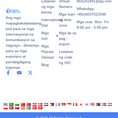
Listahan
Virtual
869241891@qq.com
ng mga
Numero
WhatsApp:
bansa
Mga tsart
+8618037022596
Ang mga
International
ng time
Mga oras: Mon -Fri
mapagkakatiwalaang
Dial
zone
9:00 am - 5:00 pm
tool para sa mga
Mga
Mga tip sa
internasyonal na
tool
pag -
komunikasyon sa
export
negosyo - dinisenyo
Mga
para sa mga
Piyesta
Listahan
exporters at
Opisyal
ng code
pandaigdigang
ng ISO
Blog
koponan.