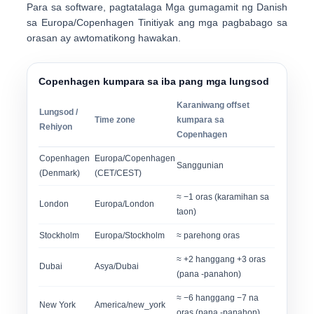
Para sa software, pagtatalaga Mga gumagamit ng Danish
sa
Europa/Copenhagen
Tinitiyak ang mga pagbabago sa
orasan ay awtomatikong hawakan.
Copenhagen kumpara sa iba pang mga lungsod
Karaniwang offset
Lungsod /
Time zone
kumpara sa
Rehiyon
Copenhagen
Copenhagen
Europa/Copenhagen
Sanggunian
(Denmark)
(CET/CEST)
≈ −1 oras (karamihan sa
London
Europa/London
taon)
Stockholm
Europa/Stockholm
≈ parehong oras
≈ +2 hanggang +3 oras
Dubai
Asya/Dubai
(pana -panahon)
≈ −6 hanggang −7 na
New York
America/new_york
oras (pana -panahon)