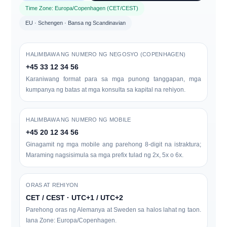
Time Zone: Europa/Copenhagen (CET/CEST)
EU · Schengen · Bansa ng Scandinavian
HALIMBAWA NG NUMERO NG NEGOSYO (COPENHAGEN)
+45 33 12 34 56
Karaniwang format para sa mga punong tanggapan, mga
kumpanya ng batas at mga konsulta sa kapital na rehiyon.
HALIMBAWA NG NUMERO NG MOBILE
+45 20 12 34 56
Ginagamit ng mga mobile ang parehong 8-digit na istraktura;
Maraming nagsisimula sa mga prefix tulad ng 2x, 5x o 6x.
ORAS AT REHIYON
CET / CEST · UTC+1 / UTC+2
Parehong oras ng Alemanya at Sweden sa halos lahat ng taon.
Iana Zone:
Europa/Copenhagen
.