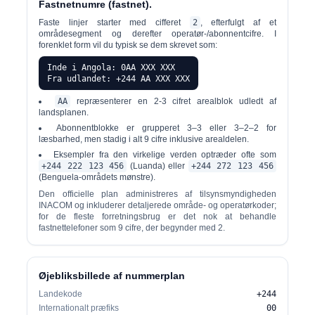
Fastnetnumre (fastnet).
Faste linjer starter med cifferet
2
, efterfulgt af et
områdesegment og derefter operatør-/abonnentcifre. I
forenklet form vil du typisk se dem skrevet som:
Inde i Angola: 0AA XXX XXX
Fra udlandet: +244 AA XXX XXX
AA
repræsenterer en 2-3 cifret arealblok udledt af
landsplanen.
Abonnentblokke er grupperet 3–3 eller 3–2–2 for
læsbarhed, men stadig i alt 9 cifre inklusive arealdelen.
Eksempler fra den virkelige verden optræder ofte som
+244 222 123 456
(Luanda) eller
+244 272 123 456
(Benguela-områdets mønstre).
Den officielle plan administreres af tilsynsmyndigheden
INACOM og inkluderer detaljerede område- og operatørkoder;
for de fleste forretningsbrug er det nok at behandle
fastnettelefoner som 9 cifre, der begynder med 2.
Øjebliksbillede af nummerplan
Landekode
+244
Internationalt præfiks
00