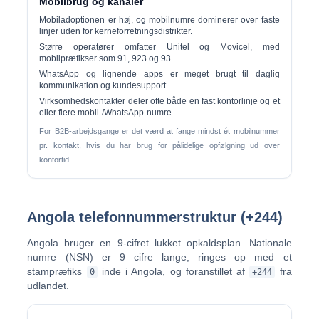
Mobilbrug og kanaler
Mobiladoptionen er høj, og
mobilnumre dominerer
over faste
linjer uden for kerneforretningsdistrikter.
Større operatører omfatter
Unitel
og
Movicel
, med
mobilpræfikser som 91, 923 og 93.
WhatsApp og lignende apps er meget brugt til daglig
kommunikation og kundesupport.
Virksomhedskontakter deler ofte både en fast kontorlinje og et
eller flere mobil-/WhatsApp-numre.
For B2B-arbejdsgange er det værd at fange mindst ét mobilnummer
pr. kontakt, hvis du har brug for pålidelige opfølgning ud over
kontortid.
Angola telefonnummerstruktur (+244)
Angola bruger en
9-cifret lukket opkaldsplan
. Nationale
numre (NSN) er 9 cifre lange, ringes op med et
stampræfiks
inde i Angola, og foranstillet af
fra
0
+244
udlandet.