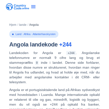
Hjem
/
lande
/
Angola
Land · Afrika · Atlanterhavskysten
Angola landekode
+244
Landekoden for Angola er
. Angolanske
+244
telefonnumre er normalt
9 cifre lang
og brug et
stammepræfiks
inde i landet. Denne side forklarer,
0
hvordan disse numre er struktureret, hvordan man ringer
til Angola fra udlandet, og hvad at holde øje med, når du
arbejder med angolanske kontakter i dit CRM- eller
telesystem.
Angola er et portugisisktalende land på Afrikas sydvestkyst
med hovedstaden i
Luanda
. Mange internationale opkald
er relateret til
olie og gas, minedrift, logistik og byggeri
,
men du vil også se +244 på opkald fra banker,