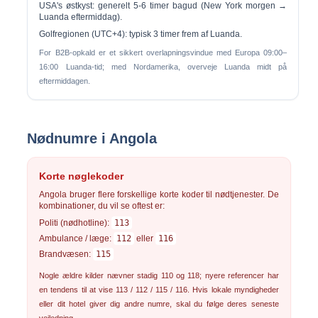
USA's østkyst:
generelt
5-6 timer bagud
(New York morgen →
Luanda eftermiddag).
Golfregionen (UTC+4):
typisk
3 timer frem
af Luanda.
For B2B-opkald er et sikkert overlapningsvindue med Europa 09:00–
16:00 Luanda-tid; med Nordamerika, overveje Luanda midt på
eftermiddagen.
Nødnumre i Angola
Korte nøglekoder
Angola bruger flere forskellige korte koder til nødtjenester. De
kombinationer, du vil se oftest er:
Politi (nødhotline):
113
Ambulance / læge:
112
eller
116
Brandvæsen:
115
Nogle ældre kilder nævner stadig 110 og 118; nyere referencer har
en tendens til at vise 113 / 112 / 115 / 116. Hvis lokale myndigheder
eller dit hotel giver dig andre numre, skal du følge deres seneste