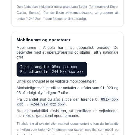
Den fulde plan inkluderer mere granulære koder (for eksempel Soyo,
Caxito, Sumbe). For de fleste virksomhedsapps, at gruppere alt
under "+244 2xx..." som fastnet er tilstrækkeligt.
Mobilnumre og operatører
Mobilnumre i Angola har
intet geografisk område
. De
begynder med et operatørpræfiks og stadig i alt 9 nationale
cifre:
Inde i Angola: 0Mxx xxx xxx
Fra udlandet: +244 Mxx xxx xxx
Unitel
og
Movicel
er de vigtigste mobiloperatører.
Almindelige mobilpræfikser omfatter områder som 91, 923 og
93 efterfulgt af yderligere 7 cifre.
Fra udlandet skal du altid slippe den førende 0:
091x xxx
xxx
→
+244 91x xxx xxx
.
Nummerportabilitet eksisterer, så præfikser er vejledende,
men ikke et garanteret operatørmærke.
Til afsløring af svindel eller marketingsegmentering kan du behandle
et hvilket som helst +244-nummer, der starter med 9x, som mobil, og