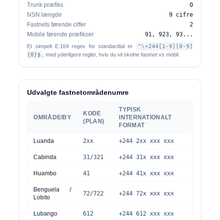
Trunk præfiks
0
NSN længde
9 cifre
Fastnets førende ciffer
2
Mobile førende præfikser
91, 923, 93...
Et simpelt E.164 regex for standardtal er
^\+244[1-9][0-9]
{8}$
, med yderligere regler, hvis du vil skelne fastnet vs mobil.
Udvalgte fastnetområdenumre
TYPISK
KODE
OMRÅDE/BY
INTERNATIONALT
(PLAN)
FORMAT
Luanda
2xx
+244 2xx xxx xxx
Cabinda
31/321
+244 31x xxx xxx
Huambo
41
+244 41x xxx xxx
Benguela /
72/722
+244 72x xxx xxx
Lobito
Lubango
612
+244 612 xxx xxx