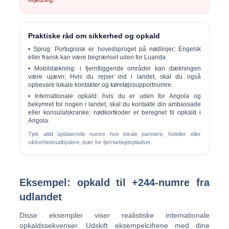
vejledning.
Praktiske råd om sikkerhed og opkald
•
Sprog:
Portugisisk er hovedsproget på nødlinjer; Engelsk
eller fransk kan være begrænset uden for Luanda.
•
Mobildækning:
i fjerntliggende områder kan dækningen
være ujævn; Hvis du rejser ind i landet, skal du også
opbevare lokale kontakter og køretøjssupportnumre.
•
Internationale opkald:
hvis du er uden for Angola og
bekymret for nogen i landet, skal du kontakte din ambassade
eller konsulatskranke; nødkortkoder er beregnet til opkald i
Angola.
Tjek altid opdaterede numre hos lokale partnere, hoteller eller
sikkerhedsudbydere, især for fjernarbejdspladser.
Eksempel: opkald til +244-numre fra
udlandet
Disse eksempler viser realistiske internationale
opkaldssekvenser. Udskift eksempelcifrene med dine