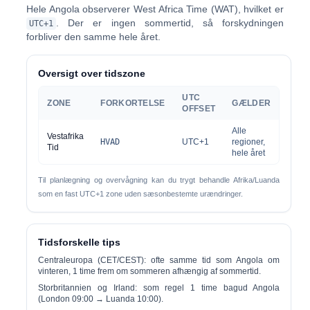
Hele Angola observerer
West Africa Time (WAT)
, hvilket er
. Der er
ingen sommertid
, så forskydningen
UTC+1
forbliver den samme hele året.
Oversigt over tidszone
UTC
ZONE
FORKORTELSE
GÆLDER
OFFSET
Alle
Vestafrika
HVAD
UTC+1
regioner,
Tid
hele året
Til planlægning og overvågning kan du trygt behandle
Afrika/Luanda
som en fast UTC+1 zone uden sæsonbestemte urændringer.
Tidsforskelle tips
Centraleuropa (CET/CEST):
ofte
samme tid
som Angola om
vinteren, 1 time frem om sommeren afhængig af sommertid.
Storbritannien og Irland:
som regel
1 time bagud
Angola
(London 09:00 → Luanda 10:00).