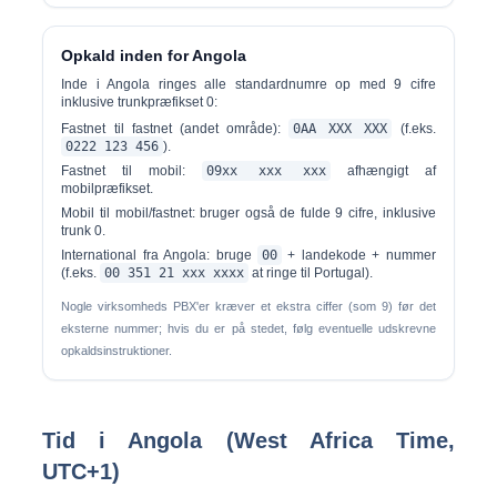
Opkald inden for Angola
Inde i Angola ringes alle standardnumre op med 9 cifre
inklusive trunkpræfikset 0:
Fastnet til fastnet (andet område):
0AA XXX XXX
(f.eks.
0222 123 456
).
Fastnet til mobil:
09xx xxx xxx
afhængigt af
mobilpræfikset.
Mobil til mobil/fastnet:
bruger også de fulde 9 cifre, inklusive
trunk 0.
International fra Angola:
bruge
00
+ landekode + nummer
(f.eks.
00 351 21 xxx xxxx
at ringe til Portugal).
Nogle virksomheds PBX'er kræver et ekstra ciffer (som 9) før det
eksterne nummer; hvis du er på stedet, følg eventuelle udskrevne
opkaldsinstruktioner.
Tid i Angola (West Africa Time,
UTC+1)