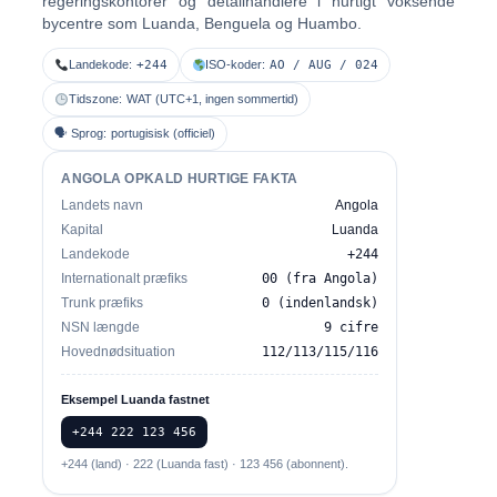
regeringskontorer og detailhandlere i hurtigt voksende
bycentre som Luanda, Benguela og Huambo.
Landekode:
+244
ISO-koder:
AO / AUG / 024
Tidszone:
WAT (UTC+1, ingen sommertid)
🗣 Sprog:
portugisisk (officiel)
ANGOLA OPKALD HURTIGE FAKTA
Landets navn
Angola
Kapital
Luanda
Landekode
+244
Internationalt præfiks
00 (fra Angola)
Trunk præfiks
0 (indenlandsk)
NSN længde
9 cifre
Hovednødsituation
112/113/115/116
Eksempel Luanda fastnet
+244 222 123 456
+244 (land) · 222 (Luanda fast) · 123 456 (abonnent).