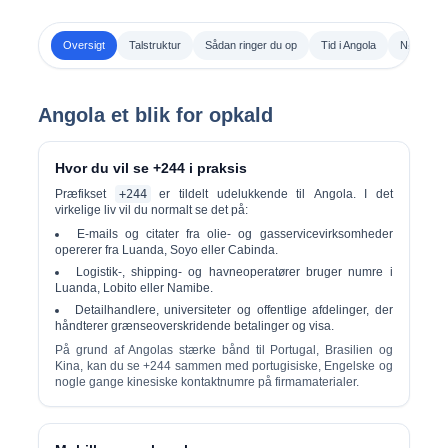
Oversigt
Talstruktur
Sådan ringer du op
Tid i Angola
Nødnumr
Angola et blik for opkald
Hvor du vil se +244 i praksis
Præfikset
+244
er tildelt udelukkende til
Angola
. I det
virkelige liv vil du normalt se det på:
E-mails og citater fra
olie- og gasservicevirksomheder
opererer fra Luanda, Soyo eller Cabinda.
Logistik-, shipping- og havneoperatører bruger numre i
Luanda, Lobito eller Namibe.
Detailhandlere, universiteter og offentlige afdelinger, der
håndterer grænseoverskridende betalinger og visa.
På grund af Angolas stærke bånd til Portugal, Brasilien og
Kina, kan du se +244 sammen med portugisiske, Engelske og
nogle gange kinesiske kontaktnumre på firmamaterialer.