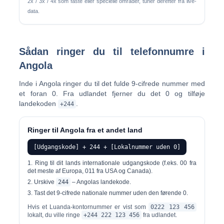
2x / 3x / 4x som faste eller specielle områder, tuner derefter fra live-
data.
Sådan ringer du til telefonnumre i
Angola
Inde i Angola ringer du til det fulde 9-cifrede nummer med
et foran 0. Fra udlandet fjerner du det 0 og tilføje
landekoden
.
+244
Ringer til Angola fra et andet land
[Udgangskode] + 244 + [Lokalnummer uden 0]
Ring til dit lands internationale
udgangskode
(f.eks. 00 fra
det meste af Europa, 011 fra USA og Canada).
Urskive
244
– Angolas landekode.
Tast det 9-cifrede nationale nummer
uden den førende 0
.
Hvis et Luanda-kontornummer er vist som
0222 123 456
lokalt, du ville ringe
+244 222 123 456
fra udlandet.