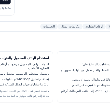
+244 222 123 456
+244 (الدولة) · 222 (لواندا ثابت) · 123 456 (مشترك).
ا
أرقام الطوارئ
مكالمات المثال
التعليمات
استخدام الهاتف المحمول والقنوات
 ستشاهد ذلك عادةً على:
اعتماد الهاتف المحمول مرتفع، و
أرقام 
التجارية الأساسية.
لنفط والغاز
تعمل من لواندا، سويو أو
وتشمل المشغلين الرئيسيين
يونيتيل
و
مو
يُستخدم تطبيق WhatsApp والتطبيقات المشابهة على نطاق واسع للتواصل اليومي ودعم العملاء.
في لواندا أو لوبيتو أو ناميبي.
غالبًا ما تتشارك جهات اتصال الشركة في خط مكتب ثا
لمدفوعات والتأشيرات عبر الحدود.
بسبب علاقات أنغولا القوية مع البرتغال والبرازيل والصين، قد ترى +244 إلى جانب البرتغالية، أرقام
بالنسبة لسير عمل B2B، 
بحاجة إلى رقم هاتف موثوق به المتابعة بعد س