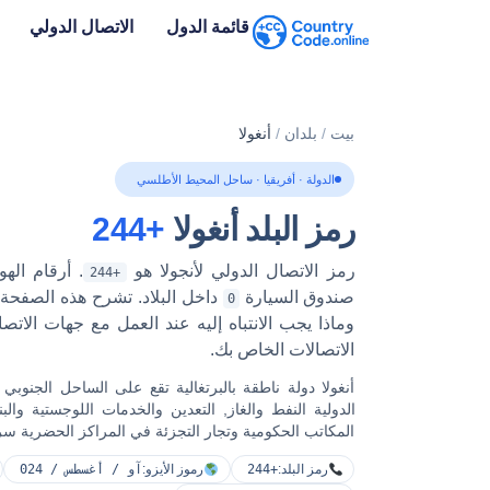
قائمة الدول
الاتصال الدولي
بيت
/
بلدان
/
أنغولا
الدولة · أفريقيا · ساحل المحيط الأطلسي
رمز البلد أنغولا
+244
رمز الاتصال الدولي لأنجولا هو
. أرقام اله
+244
صندوق السيارة
داخل البلاد. تشرح هذه الصفحة ك
0
الاتصالات الخاص بك.
أنغولا دولة ناطقة بالبرتغالية تقع على الساحل الجنوبي
الدولية
النفط والغاز, التعدين والخدمات اللوجستية والبنا
المكاتب الحكومية وتجار التجزئة في المراكز الحضرية سريعة
رمز البلد:
+244
رموز الأيزو:
آو / أغسطس / 024