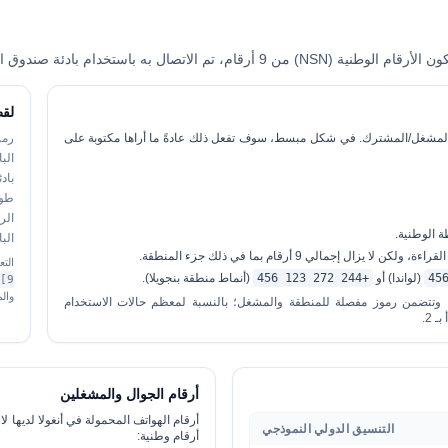
قام الوطنية (NSN) من 9 أرقام، تم الاتصال به باستخدام بادئة صندوق السيارة
لقط
م المشغل/المشترك. في شكل مبسط، سوف تفعل ذلك عادةً ما أراها مكتوبة على
رمز
البا
باد
طول 
الر
الب
التعبير الع
(لواندا) أو
+244 272 123 456
(أنماط منطقة بنجويلا).
9]{8}$
وال
تتم إدارة الخطة الرسمية من قبل الهيئة التنظيمية INACOM وتتضمن رموز مفصلة للمنطقة والمشغل؛ بالنسبة لمعظم حالات الاستخدام
أرقام الجوال والمشغلين
أرقام الهواتف المحمولة في أنغولا لديها
لا
التنسيق الدولي النموذجي
أرقام وطنية: