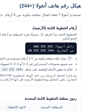
هيكل رقم هاتف أنغولا (+244)
تستخدم أنغولا أ
خطة اتصال مغلقة مكونة من 9 أرقام
. تتكون الأر
أرقام الخطوط الثابتة (الأرضية).
الخطوط الثابتة تبدأ بالرقم
2
, متبوعًا بجزء المنطقة ثم أرقا
النحو التالي:
داخل أنجولا: 0AA XXX XXX
من الخارج: +244 AA XXX XXX
أأ
يمثل كتلة منطقة مكونة من 2-3 أرقام مستمدة من الخطة الوطنية.
يتم تجميع مجموعات المشتركين في 3–3 أو 3–2–2 لسهولة القراءة، ولكن لا يزال إجمالي 9 أرقام بما في ذلك جزء المنطقة.
غالبًا ما تظهر الأمثلة الواقعية على شكل
+244 222 123 456
التجاري، يكفي التعامل مع الخطوط الأرضية على أنها 9 أرقام تبدأ بـ 2.
رموز منطقة الخطوط الثابتة المحددة
المنطقة / المدينة
الكود (الخطة)