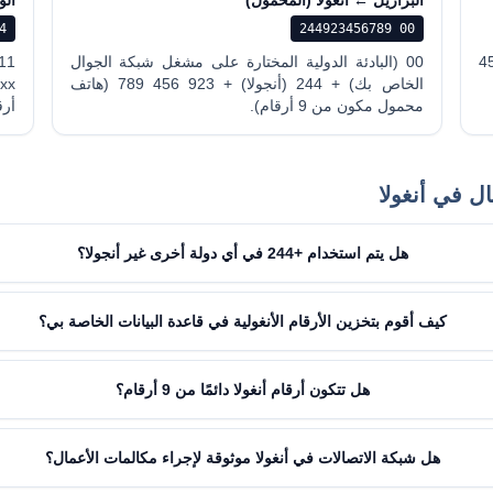
البرازيل ← أنغولا (المحمول)
الو
xxx
00 244923456789
244 (أنجولا) + 222 123 456
00 (البادئة الدولية المختارة على مشغل شبكة الجوال
الخاص بك) + 244 (أنجولا) + 923 456 789 (هاتف
محمول مكون من 9 أرقام).
أرق
ال في أنغولا
هل يتم استخدام +244 في أي دولة أخرى غير أنجولا؟
كيف أقوم بتخزين الأرقام الأنغولية في قاعدة البيانات الخاصة بي؟
هل تتكون أرقام أنغولا دائمًا من 9 أرقام؟
هل شبكة الاتصالات في أنغولا موثوقة لإجراء مكالمات الأعمال؟