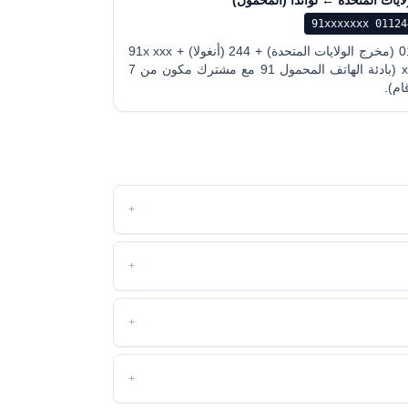
لايات المتحدة ← لواندا (المحمول)
011244 91xxxx
011 (مخرج الولايات المتحدة) + 244 (أنغولا) + 91x xxx
xxx (بادئة الهاتف المحمول 91 مع مشترك مكون من 7
ام).
+
+
+
+