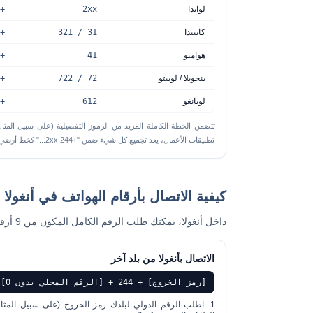
لواندا
2xx
+244 2xxxxxxxx
كابيندا
31 / 321
+244 31xxxxxxx
هوامبو
41
+244 41xxxxxxx
بنجويلا / لوبيتو
72 / 722
+244 72xxxxxxx
لوبانغو
612
+244 612 xxxxxx
تطبيقات الأعمال، يعد تجميع كل شيء ضمن "+244 2xx..." كخط أرضي كافيًا.
كيفية الاتصال بأرقام الهواتف في أنغولا
داخل أنغولا، يمكنك طلب الرقم الكامل المكون من 9 أرقام مع 0. ومن الخارج، يمكنك إزالة هذا الرقم 0 و أضف رمز البلد
الاتصال بأنغولا من بلد آخر
[رمز الخروج] + 244 + [الرقم المحلي بدون 0]
اطلب الرقم الدولي لبلدك
رمز الخروج