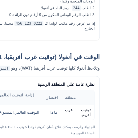
الولايات المتحدة وكندا).
اطلب
244
- رمز البلد في أنغولا.
اطلب الرقم الوطني المكون من 9 أرقام
دون الرائدة 0
.
إذا تم عرض رقم مكتب لواندا كـ
0222 123 456
محليا، 
الخارج.
الوقت في أنغولا (توقيت غرب أفريقيا، UTC+1)
وتلاحظ أنغولا كلها
توقيت غرب أفريقيا (WAT)
، وهو
التوق
نظرة عامة على المنطقة الزمنية
إزاحة التوقيت العالم
منطقة
اختصار
توقيت غرب
ماذا
التوقيت العالمي المنسق+1
أفريقيا
للجدولة والرصد، يمكنك علاج بأمان
أفريقيا/لواندا
كتوق
الساعة الموسمية.