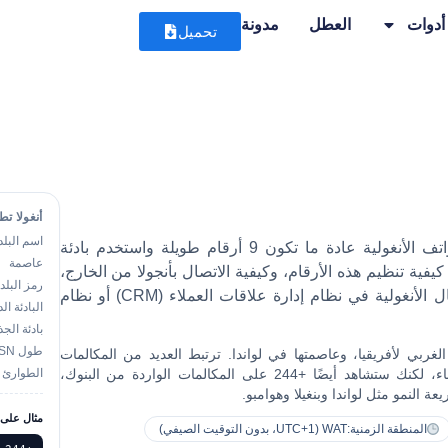
أدوات
العطل
مدونة
تحميل
أنغولا ت
اسم البلد
واتف الأنغولية عادة ما تكون
9 أرقام طويلة
واستخدم بادئة
عاصمة
يفية تنظيم هذه الأرقام، وكيفية الاتصال بأنجولا من الخارج،
رمز البلد
وماذا يجب الانتباه إليه عند العمل مع جهات الاتصال الأنغولية في نظام إدارة علاقات العملاء (CRM) أو نظام
البادئة ال
بادئة الج
طول NSN
 الغربي لأفريقيا، وعاصمتها في
لواندا
. ترتبط العديد من المكالمات
ء
، لكنك ستشاهد أيضًا +244 على المكالمات الواردة من البنوك،
الطوارئ 
 النمو مثل لواندا وبنغيلا وهوامبو.
مثال على ا
المنطقة الزمنية:
WAT (UTC+1، بدون التوقيت الصيفي)