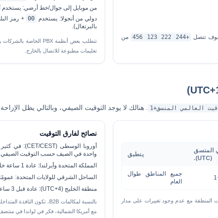
من موبايل إلى جوال/خط أرضي:
يستخدم أيض
دولي من أنجولا:
يستخدم
00
+ رمز البل
بالبرتغال).
سوف تتصل
+244 222 123 456
من
تعليمات مطبوعة للاتصال بالخارج.
. هنالك
لا يوجد التوقيت الصيفي
، وبالتالي يظل الإزاحة
يت العالمي المنسق+1
نصائح لفارق التوقيت
أوروبا الوسطى (CET/CEST):
في كثير 
ي المنسق
واحدة في الصيف حسب التوقيت الصيفي.
ينطبق
(UTC).
المملكة المتحدة وأيرلندا:
عادة
1 ساعة خلف
جميع المناطق طوال
الساحل الشرقي للولايات المتحدة:
عمومًا
العام
منطقة الخليج (UTC+4):
عادة
قبل 3 ساعات
يت UTC+1 ثابت المنطقة مع عدم وجود تغييرات على مدار
مع أمريكا الشمالية، فكر في لواندا في منتصف