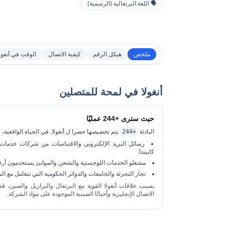
🗣 اللغة:
البرتغالية (الرسمية)
ملخص
هيكل الرقم
كيفية الاتصال
الوقت في أنغول
أنغولا في لمحة للمتصلين
حيث سترى +244 عمليًا
البادئة
+244
يتم تخصيصها حصرا ل
أنغولا
. في الحياة الواقعية،
رسائل البريد الإلكتروني والاقتباسات من
شركات خدمات ا
كابيندا.
مشغلو الخدمات اللوجستية والشحن والموانئ يستخدمون أرقامًا 
تجار التجزئة والجامعات والدوائر الحكومية التي تتعامل مع ا
الاتصال الإنجليزية وأحيانًا الصينية الموجودة على مواد الشركة.