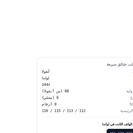
طلب حقائق سريعة
أنغولا
لواندا
+244
دولية
00 (من أنغولا)
ذع
0 (محلي)
9 أرقام
الرئيسية
112 / 113 / 115 / 116
لهاتف الثابت في لواندا