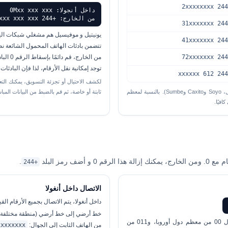
داخل أنجولا: 0Mxx xxx xxx
من الخارج: +244 Mxxx xxx xxx
يونيتيل
و
موفيسيل
هم مشغلي شبكات الهات
تتضمن بادئات الهاتف المحمول الشائعة نطاقات مثل 91 و923 و93، متبوعة
من الخارج، قم دائمًا بإسقاط الرقم 0 البادئ:
توجد إمكانية نقل الأرقام، لذا فإن البادئ
تتضمن الخطة الكاملة المزيد من الرموز التفصيلية (على سبيل المثال، Soyo وCaxito وSumbe). بالنسبة لمعظم
ثابتة أو خاصة، ثم قم بالضبط من البيانات المبا
.
+244
الاتصال داخل أنغولا
داخل أنغولا، يتم الاتصال بجميع الأرقام القياسية المكونة من 9 أرقام بما 
خط أرضي إلى خط أرضي (منطقة مختلفة)
(على سبيل المثال 00 من معظم دول أوروبا، و011 من
من الهاتف الثابت إلى الجوال:
xxxxxxxx