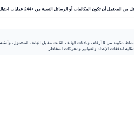
ل من المحتمل أن تكون المكالمات أو الرسائل النصية من +244 عمليات احتيال؟
قم بتنزيل مجموعات بيانات أنغولا الجاهزة للاستخدام: أنماط مكونة من 9 أرقام، وبادئات الهاتف الثابت مقابل الهاتف 
ثالية لتدفقات الإعداد والفواتير ومحركات المخاطر.