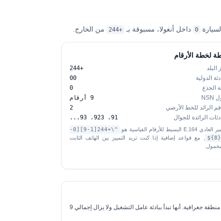
داخل أنغولا، مسبوقة بـ
من الخارج.
+244
0
ة لخطة الأرقام
 البلد
+244
دئة الدولية
00
ئة الجذع
0
NSN
9 أرقام
قم الرائد للخط الأرضي
2
ادئات الرائدة للجوال
91، 923، 93...
ادي E.164 البسيط للأرقام القياسية هو
^\+244[1-9][0-
, مع قواعد إضافية إذا كنت تريد التمييز بين الهاتف الثابت
محمول.
 منطقة جغرافية
. أنها تبدأ ببادئة عامل التشغيل ولا يزال إجمالي 9