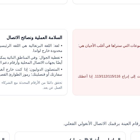
السلامة العملية ونصائح الاتصال
وعات التي ستراها في أغلب الأحيان هي:
•
لغة:
اللغة البرتغالية هي اللغة الرئيس
محدودة خارج لواندا.
•
تغطية الجوال:
وفي المناطق النائية يمكن 
أيضًا بجهات الاتصال المحلية وأرقام دعم ا
•
المتصلون الدوليون:
إذا كنت خارج أنغ
سفارتك أو قنصليتك؛ رموز الطوارئ القصي
لا تزال بعض المصادر القديمة تذكر 110 و118؛ تميل المراجع الأحدث إلى إدراج 113/112/115/116. إذا أعطتك
تحقق دائمًا من الأرقام المحدثة مع الشركاء ا
العمل عن بعد.
قام العينة برقمك الاتصال الأنغولي الفعلي.