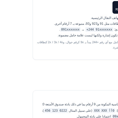
ف النقال الرئيسية.
 بـ 7 أرقام أخرى.
.
091xxxxxxx
→
+244 91xxxxxxx
ات تكون إشارة ولكنها ليست علامة حامل مضمونة.
لكشف الاحتيال أو تجزئة التسويق، يمكنك التعامل مع أي رقم +244 يبدأ بـ 9x كرقم جوال، و2x / 3x / 4x كنطاقات
شرة.
في ذلك بادئة صندوق الأمتعة 0:
:
0أأ XXX XXX
(على سبيل المثال
0222 123 456
).
09
اعتمادا على بادئة المحمول.