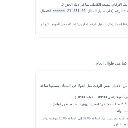
ًا الأرقام التسعة الكاملة، بما في ذلك الجذع 0.
د + الرقم (على سبيل المثال
00 351 21 ××××××
للاتصال
تتطلب بعض أنظمة PBX الخاصة بالشركات رقمًا إضافيًا (مثل 9) قبل الرقم الخارجي؛ إذا كنت في الموقع، اتبع أي
 كما هي طوال العام.
من الأحيان
نفس الوقت
مثل أنغولا في الشتاء، يسبقها ساعة
أنغولا (لندن 09:00 → لواندا 10:00).
5-6 ساعات متأخرة
(صباح نيويورك → بعد ظهر لواندا).
لواندا.
بالنسبة لمكالمات B2B، تكون النافذة المتداخلة الآمنة مع أوروبا من الساعة 09:00 إلى الساعة 16:00 بتوقيت لواندا؛
 بعد الظهر.