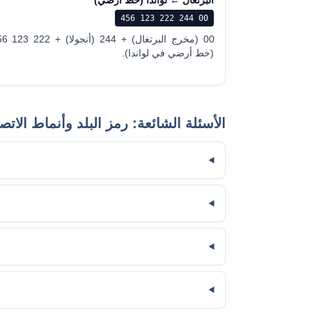
البرتغال ← لواندا (خط أرضي)
00 244 222 123 456
00 (مخرج البرتغال) + 
(خط أرضي في لواندا).
الأسئلة الشائعة: رمز البلد وأنماط الاتص