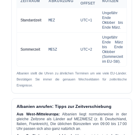
ZEITRAUM
ABKÜRZUNG
NOTIZEN
OFFSET
Ungefähr
Ende
Standardzeit
MEZ
UTC+1
Oktober bis
Ende März.
Ungefähr
Ende März
bis Ende
Sommerzeit
MESZ
UTC+2
Oktober
(Sommerzeit
im EU-Stil).
Albanien stellt die Uhren zu ähnlichen Terminen um wie viele EU-Länder.
Bestätigen Sie immer die genauen Wechseldaten für zeitkritische
Ereignisse.
Albanien anrufen: Tipps zur Zeitverschiebung
Aus West-/Mitteleuropa:
Albanien liegt normalerweise in der
gleiche Zeitzone
als Länder auf MEZ/MESZ (z. B. Deutschland,
Italien, Frankreich), Die üblichen Bürozeiten von 09:00 bis 17:00
Uhr passen sich also ganz natürlich an.