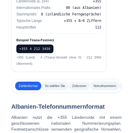
Ländercode (E.164)
+355
Internationales Präfix
00 (aus Albanien)
Stammpräfix
0 (inländische Ferngespräche)
Typische Länge
+355 + 8–9 Ziffern
Hauptnotfall
112
Beispiel Tirana-Festnetz
+355 4 212 3456
+355 (Land) · 4 (Tirana-Vorwahl ohne 0) · 212 3456
(Abonnent).
Zahlenformat
So wählen Sie
Zeitzonen
Notrufnummern
Beispi
Albanien-Telefonnummernformat
Albanien nutzt die
+355
Ländercode mit einem
geschlossenen nationalen Nummerierungsplan.
Festnetzanschlüsse verwenden geografische Vorwahlen,