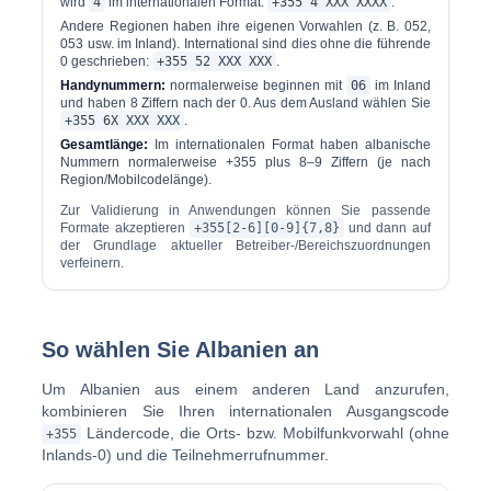
wird
4
im internationalen Format:
+355 4 XXX XXXX
.
Andere Regionen haben ihre eigenen Vorwahlen (z. B. 052,
053 usw. im Inland). International sind dies ohne die führende
0 geschrieben:
+355 52 XXX XXX
.
Handynummern:
normalerweise beginnen mit
06
im Inland
und haben 8 Ziffern nach der 0. Aus dem Ausland wählen Sie
+355 6X XXX XXX
.
Gesamtlänge:
Im internationalen Format haben albanische
Nummern normalerweise +355 plus 8–9 Ziffern (je nach
Region/Mobilcodelänge).
Zur Validierung in Anwendungen können Sie passende
Formate akzeptieren
+355[2-6][0-9]{7,8}
und dann auf
der Grundlage aktueller Betreiber-/Bereichszuordnungen
verfeinern.
So wählen Sie Albanien an
Um Albanien aus einem anderen Land anzurufen,
kombinieren Sie Ihren internationalen Ausgangscode
Ländercode, die Orts- bzw. Mobilfunkvorwahl (ohne
+355
Inlands-0) und die Teilnehmerrufnummer.