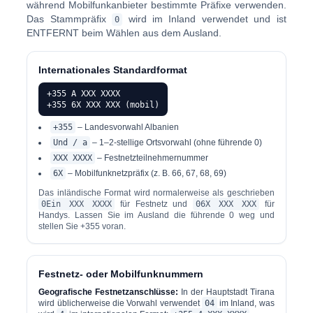
während Mobilfunkanbieter bestimmte Präfixe verwenden.
Das Stammpräfix
wird im Inland verwendet und ist
0
ENTFERNT
beim Wählen aus dem Ausland.
Internationales Standardformat
+355 A XXX XXXX
+355 6X XXX XXX (mobil)
+355
– Landesvorwahl Albanien
Und / a
– 1–2-stellige Ortsvorwahl (ohne führende 0)
XXX XXXX
– Festnetzteilnehmernummer
6X
– Mobilfunknetzpräfix (z. B. 66, 67, 68, 69)
Das inländische Format wird normalerweise als geschrieben
0Ein XXX XXXX
für Festnetz und
06X XXX XXX
für
Handys. Lassen Sie im Ausland die führende 0 weg und
stellen Sie +355 voran.
Festnetz- oder Mobilfunknummern
Geografische Festnetzanschlüsse:
In der Hauptstadt Tirana
wird üblicherweise die Vorwahl verwendet
04
im Inland, was