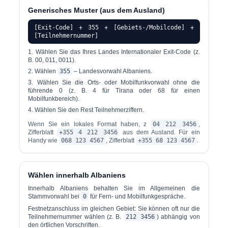
Generisches Muster (aus dem Ausland)
[Exit-Code] + 355 + [Gebiets-/Mobilcode] +
[Teilnehmernummer]
Wählen Sie das Ihres Landes
Internationaler Exit-Code
(z.
B. 00, 011, 0011).
Wählen
355
– Landesvorwahl Albaniens.
Wählen Sie die
Orts- oder Mobilfunkvorwahl
ohne die
führende 0 (z. B. 4 für Tirana oder 68 für einen
Mobilfunkbereich).
Wählen Sie den Rest
Teilnehmerziffern
.
Wenn Sie ein lokales Format haben, z
04 212 3456
,
Zifferblatt
+355 4 212 3456
aus dem Ausland. Für ein
Handy wie
068 123 4567
, Zifferblatt
+355 68 123 4567
.
Wählen innerhalb Albaniens
Innerhalb Albaniens behalten Sie im Allgemeinen die
Stammvorwahl bei
0
für Fern- und Mobilfunkgespräche.
Festnetzanschluss im gleichen Gebiet:
Sie können oft nur die
Teilnehmernummer wählen (z. B.
212 3456
) abhängig von
den örtlichen Vorschriften.