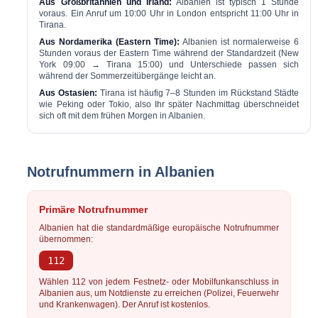
Aus Großbritannien und Irland:
Albanien ist typisch
1 Stunde
voraus
. Ein Anruf um 10:00 Uhr in London entspricht 11:00 Uhr in
Tirana.
Aus Nordamerika (Eastern Time):
Albanien ist normalerweise
6
Stunden voraus
der Eastern Time während der Standardzeit (New
York 09:00 → Tirana 15:00) und Unterschiede passen sich
während der Sommerzeitübergänge leicht an.
Aus Ostasien:
Tirana ist häufig
7–8 Stunden im Rückstand
Städte
wie Peking oder Tokio, also Ihr später Nachmittag überschneidet
sich oft mit dem frühen Morgen in Albanien.
Notrufnummern in Albanien
Primäre Notrufnummer
Albanien hat die standardmäßige europäische Notrufnummer
übernommen:
112
Wählen
112
von jedem Festnetz- oder Mobilfunkanschluss in
Albanien aus, um Notdienste zu erreichen (Polizei, Feuerwehr
und Krankenwagen). Der Anruf ist kostenlos.