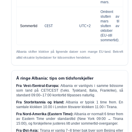
mars.
Omtrent
slutten av
mars til
Sommertid
CEST
UTC+2
slutten av
oktober
(EU-stil
sommertid).
Albania skifter klokker på lignende datoer som mange EU-land. Bekreft
alltid eksakte byttedatoer for tidssensitive hendelser.
Å ringe Albania: tips om tidsforskjeller
Fra Vest-/Sentral-Europa:
Albania er vanligvis i
samme tidssone
som land på CET/CEST (f.eks. Tyskland, Italia, Frankrike), så
standard 09:00–17:00 kontortid tilpasses naturlig.
Fra Storbritannia og Irland:
Albania er typisk
1 time frem
. En
samtale klokken 10.00 i London tilsvarer klokken 11.00 i Tirana.
Fra Nord-Amerika (Eastern Time):
Albania er normalt
6 timer frem
av Eastern Time under standardtid (New York 09:00 → Tirana
15:00), og forskjellene justeres litt under sommertid-overganger.
Fra Øst-Asia:
Tirana er vanlig
7–8 timer bak
byer som Beijing eller