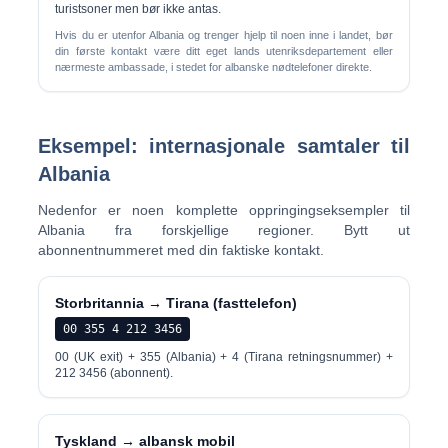
turistsoner men bør ikke antas.
Hvis du er utenfor Albania og trenger hjelp til noen inne i landet, bør
din første kontakt være ditt eget lands utenriksdepartement eller
nærmeste ambassade, i stedet for albanske nødtelefoner direkte.
Eksempel: internasjonale samtaler til
Albania
Nedenfor er noen komplette oppringingseksempler til
Albania fra forskjellige regioner. Bytt ut
abonnentnummeret med din faktiske kontakt.
Storbritannia → Tirana (fasttelefon)
00 355 4 212 3456
00 (UK exit) + 355 (Albania) + 4 (Tirana retningsnummer) +
212 3456 (abonnent).
Tyskland → albansk mobil