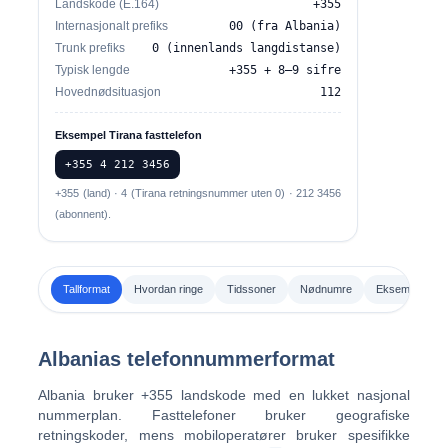
Landskode (E.164)
+355
Internasjonalt prefiks
00 (fra Albania)
Trunk prefiks
0 (innenlands langdistanse)
Typisk lengde
+355 + 8–9 sifre
Hovednødsituasjon
112
Eksempel Tirana fasttelefon
+355 4 212 3456
+355 (land) · 4 (Tirana retningsnummer uten 0) · 212 3456
(abonnent).
Tallformat
Hvordan ringe
Tidssoner
Nødnumre
Eksempelsamt
Albanias telefonnummerformat
Albania bruker
+355
landskode med en lukket nasjonal
nummerplan. Fasttelefoner bruker geografiske
retningskoder, mens mobiloperatører bruker spesifikke