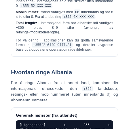
innenlands). Internasjonalt er disse skrevet uten innledende
0:
+355 52 XXX XXX
.
Mobilnummer:
starter vanligvis med
06
innenlands og har 8
sifre etter 0. Fra utlandet, ring
+355 6X XXX XXX
.
Total lengde:
i internasjonal form har albanske tall vanligvis
+355 pluss 8–9 sifre (avhengig av
retnings-/mobilkodelengde).
For validering i applikasjoner kan du godta samsvarende
formater
+355[2-6][0-9]{7,8}
og deretter avgrense
basert på oppdaterte operatør/områdetildelinger.
Hvordan ringe Albania
For å ringe Albania fra et annet land, kombiner din
internasjonale utreisekode, den
landskode,
+355
retnings- eller mobilnummeret (uten innenlands 0) og
abonnentnummeret.
Generisk mønster (fra utlandet)
[Utgangskode] + 355 +