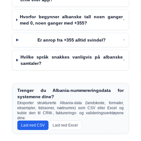
Hvorfor begynner albanske tall noen ganger
+
med 0, noen ganger med +355?
Er anrop fra +355 alltid svindel?
+
Hvilke språk snakkes vanligvis på albanske
+
samtaler?
Trenger du Albania-nummereringsdata for
systemene dine?
Eksporter strukturerte Albania-data (landskode, formater,
eksempler, tidssoner, nødnumre) som CSV eller Excel og
koble den til CRM-, fakturerings- og valideringsverktøyene
dine.
Last ned CSV
Last ned Excel