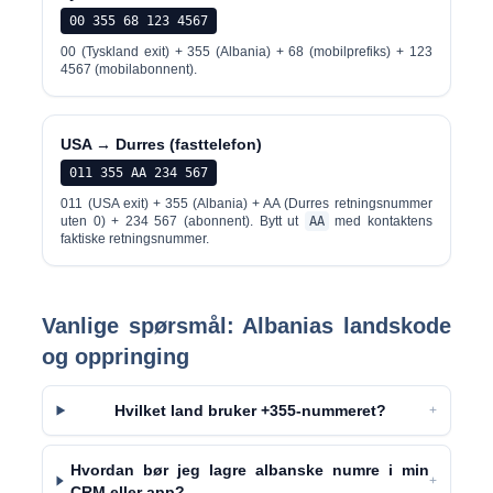
00 355 68 123 4567
00 (Tyskland exit) + 355 (Albania) + 68 (mobilprefiks) + 123
4567 (mobilabonnent).
USA → Durres (fasttelefon)
011 355 AA 234 567
011 (USA exit) + 355 (Albania) + AA (Durres retningsnummer
uten 0) + 234 567 (abonnent). Bytt ut
AA
med kontaktens
faktiske retningsnummer.
Vanlige spørsmål: Albanias landskode
og oppringing
Hvilket land bruker +355-nummeret?
+
Hvordan bør jeg lagre albanske numre i min
+
CRM eller app?