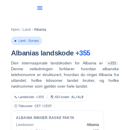
Liste Over Land
Internasjonal Oppringing
Hjem
/
Land
/
Albania
Land · Europa
Albanias landskode
+355
Den internasjonale landskoden for Albania er
.
+355
Denne veiledningen forklarer hvordan albanske
telefonnumre er strukturert, hvordan du ringer Albania fra
utlandet, hvilke tidssoner landet bruker, og hvilke
nødnummer som gjelder over hele landet.
📞 Landskode:
+355
🌎 ISO-koder:
AL/ALB
🕒 Tidssoner:
CET / CEST
ALBANIA RINGER RASKE FAKTA
Landsnavn
Albania