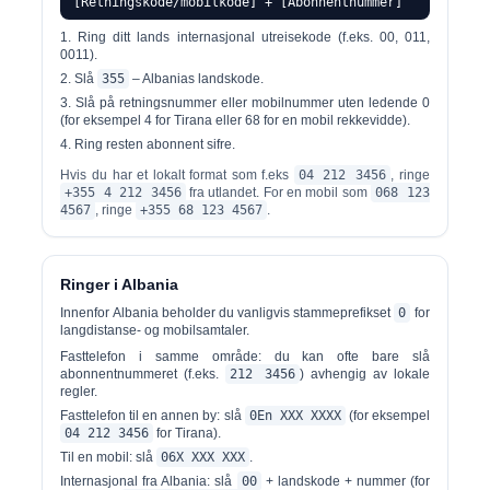
[Retningskode/mobilkode] + [Abonnentnummer]
Ring ditt lands
internasjonal utreisekode
(f.eks. 00, 011,
0011).
Slå
355
– Albanias landskode.
Slå på
retningsnummer eller mobilnummer
uten ledende 0
(for eksempel 4 for Tirana eller 68 for en mobil rekkevidde).
Ring resten
abonnent sifre
.
Hvis du har et lokalt format som f.eks
04 212 3456
, ringe
+355 4 212 3456
fra utlandet. For en mobil som
068 123
4567
, ringe
+355 68 123 4567
.
Ringer i Albania
Innenfor Albania beholder du vanligvis stammeprefikset
0
for
langdistanse- og mobilsamtaler.
Fasttelefon i samme område:
du kan ofte bare slå
abonnentnummeret (f.eks.
212 3456
) avhengig av lokale
regler.
Fasttelefon til en annen by:
slå
0En XXX XXXX
(for eksempel
04 212 3456
for Tirana).
Til en mobil:
slå
06X XXX XXX
.
Internasjonal fra Albania:
slå
00
+ landskode + nummer (for