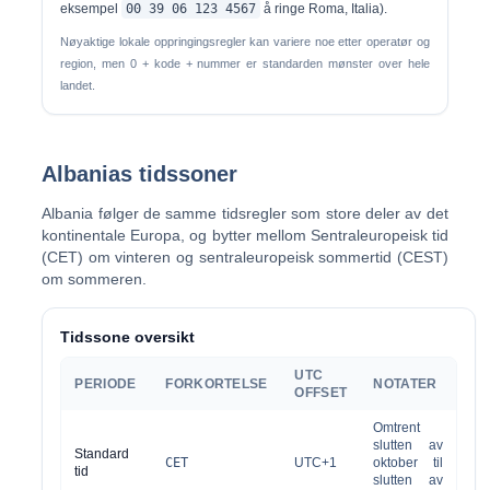
eksempel
00 39 06 123 4567
å ringe Roma, Italia).
Nøyaktige lokale oppringingsregler kan variere noe etter operatør og
region, men 0 + kode + nummer er standarden mønster over hele
landet.
Albanias tidssoner
Albania følger de samme tidsregler som store deler av det
kontinentale Europa, og bytter mellom Sentraleuropeisk tid
(CET) om vinteren og sentraleuropeisk sommertid (CEST)
om sommeren.
Tidssone oversikt
UTC
PERIODE
FORKORTELSE
NOTATER
OFFSET
Omtrent
slutten av
Standard
CET
UTC+1
oktober til
tid
slutten av