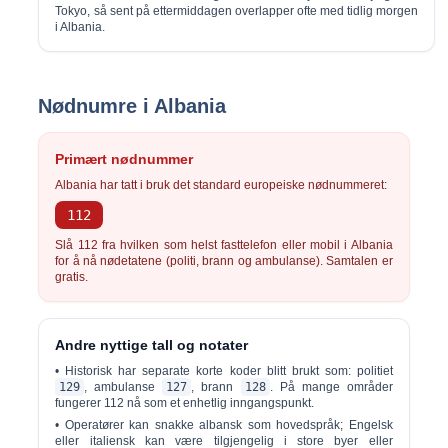
Tokyo, så sent på ettermiddagen overlapper ofte med tidlig morgen
i Albania.
Nødnumre i Albania
Primært nødnummer
Albania har tatt i bruk det standard europeiske nødnummeret:
112
Slå
112
fra hvilken som helst fasttelefon eller mobil i Albania
for å nå nødetatene (politi, brann og ambulanse). Samtalen er
gratis.
Andre nyttige tall og notater
• Historisk har separate korte koder blitt brukt som: politiet
129
, ambulanse
127
, brann
128
. På mange områder
fungerer 112 nå som et enhetlig inngangspunkt.
• Operatører kan snakke albansk som hovedspråk; Engelsk
eller italiensk kan være tilgjengelig i store byer eller