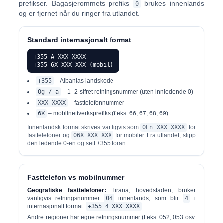
prefikser. Bagasjerommets prefiks
brukes innenlands
0
og er
fjernet
når du ringer fra utlandet.
Standard internasjonalt format
+355 A XXX XXXX
+355 6X XXX XXX (mobil)
+355
– Albanias landskode
Og / a
– 1–2-sifret retningsnummer (uten innledende 0)
XXX XXXX
– fasttelefonnummer
6X
– mobilnettverksprefiks (f.eks. 66, 67, 68, 69)
Innenlandsk format skrives vanligvis som
0En XXX XXXX
for
fasttelefoner og
06X XXX XXX
for mobiler. Fra utlandet, slipp
den ledende 0-en og sett +355 foran.
Fasttelefon vs mobilnummer
Geografiske fasttelefoner:
Tirana, hovedstaden, bruker
vanligvis retningsnummer
04
innenlands, som blir
4
i
internasjonalt format:
+355 4 XXX XXXX
.
Andre regioner har egne retningsnummer (f.eks. 052, 053 osv.