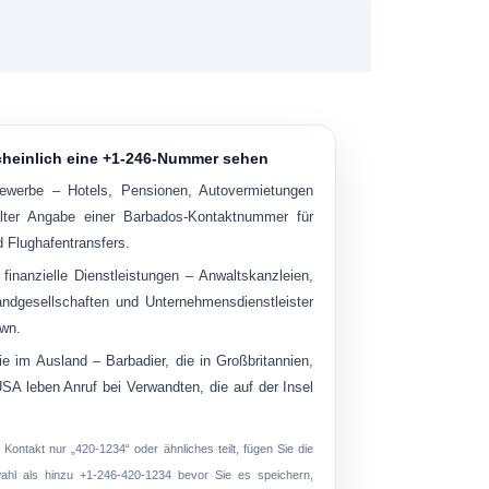
heinlich eine +1-246-Nummer sehen
ewerbe
– Hotels, Pensionen, Autovermietungen
lter Angabe einer Barbados-Kontaktnummer für
 Flughafentransfers.
finanzielle Dienstleistungen
– Anwaltskanzleien,
andgesellschaften und Unternehmensdienstleister
own.
ie im Ausland
– Barbadier, die in Großbritannien,
A leben Anruf bei Verwandten, die auf der Insel
Kontakt nur „420-1234“ oder ähnliches teilt, fügen Sie die
ahl als hinzu
+1-246-420-1234
bevor Sie es speichern,