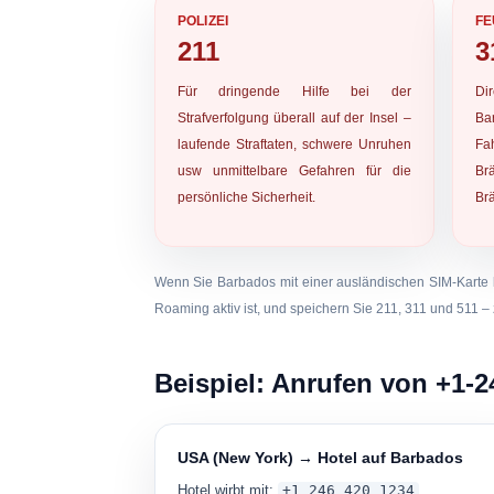
POLIZEI
FE
211
3
Für dringende Hilfe bei der
Di
Strafverfolgung überall auf der Insel –
Ba
laufende Straftaten, schwere Unruhen
Fa
usw unmittelbare Gefahren für die
Br
persönliche Sicherheit.
Brä
Wenn Sie Barbados mit einer ausländischen SIM-Karte be
Roaming aktiv ist, und speichern Sie 211, 311 und 511 –
Beispiel: Anrufen von +1-
USA (New York) → Hotel auf Barbados
Hotel wirbt mit:
+1 246 420 1234
.