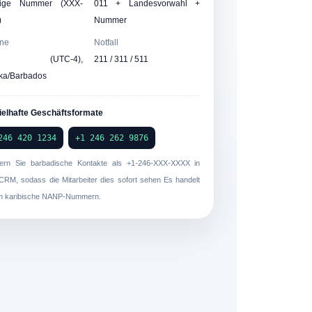
llige Nummer (XXX-
011 + Landesvorwahl +
)
Nummer
one
Notfall
T (UTC-4),
211 / 311 / 511
ka/Barbados
ielhafte Geschäftsformate
246 420 1234
+1 246 262 9876
ern Sie barbadische Kontakte als
+1-246-XXX-XXXX
in
CRM, sodass die Mitarbeiter dies sofort sehen Es handelt
m karibische NANP-Nummern.