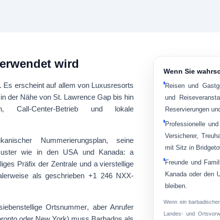
verwendet wird
Wenn Sie wahrsc
. Es erscheint auf allem von Luxusresorts
Reisen und Gastg
s in der Nähe von St. Lawrence Gap bis hin
und Reiseveransta
n, Call-Center-Betrieb und lokale
Reservierungen und
Professionelle und 
Versicherer, Treuh
ikanischer Nummerierungsplan
, seine
mit Sitz in Bridget
muster wie in den USA und Kanada: a
Freunde und Famil
lliges Präfix der Zentrale
und a
vierstellige
Kanada oder den US
lerweise als geschrieben
+1 246 NXX-
bleiben.
Wenn ein barbadischer 
siebenstellige Ortsnummer
, aber Anrufer
Landes- und Ortsvorw
oronto oder New York) muss Barbados als