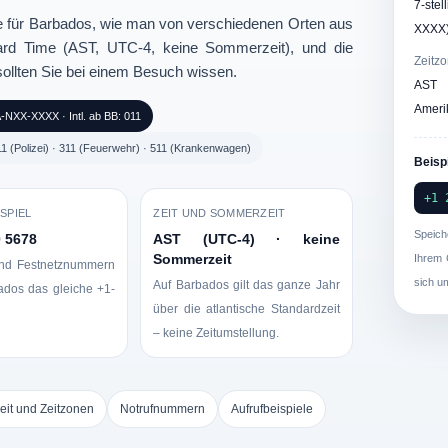
7-ste
 für Barbados
, wie man von verschiedenen Orten aus
XXXX
dard Time (AST, UTC-4, keine Sommerzeit)
, und die
Zeitz
ollten Sie bei einem Besuch wissen.
AS
Ameri
NXX-XXXX · Intl. ab BB: 011
211 (Polizei) · 311 (Feuerwehr) · 511 (Krankenwagen)
Beisp
+1 
SPIEL
ZEIT UND SOMMERZEIT
Speich
0 5678
AST (UTC-4) · keine
Sommerzeit
Ihrem 
und Festnetznummern
sich u
Auf Barbados gilt das ganze Jahr
bados das gleiche +1-
über die atlantische Standardzeit
– keine Zeitumstellung.
eit und Zeitzonen
Notrufnummern
Aufrufbeispiele