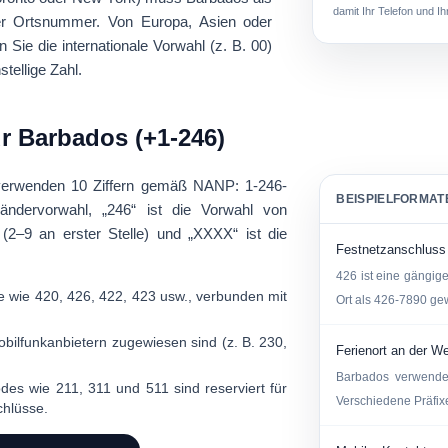
damit Ihr Telefon und I
r Ortsnummer. Von Europa, Asien oder
 Sie die internationale Vorwahl (z. B. 00)
stellige Zahl.
r Barbados (+1-246)
 verwenden 10 Ziffern gemäß NANP:
1-246-
BEISPIELFORMAT
ändervorwahl, „246“ ist die Vorwahl von
 (2–9 an erster Stelle) und „XXXX“ ist die
Festnetzanschluss
426 ist eine gängig
 wie 420, 426, 422, 423 usw., verbunden mit
Ort als 426-7890 ge
bilfunkanbietern zugewiesen sind (z. B. 230,
Ferienort an der W
Barbados verwendet
des wie 211, 311 und 511 sind reserviert für
Verschiedene Präfix
chlüsse.