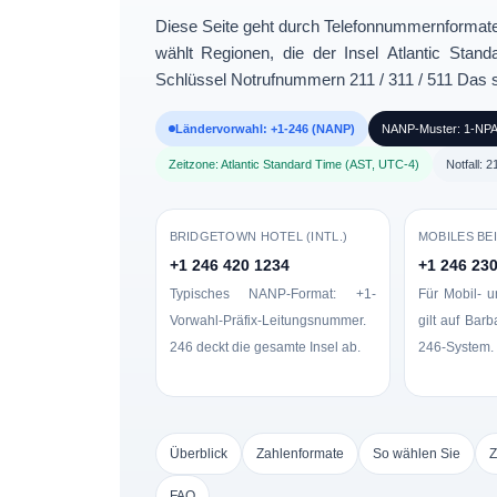
Diese Seite geht durch
Telefonnummernformate
wählt Regionen, die der Insel
Atlantic Stan
Schlüssel
Notrufnummern 211 / 311 / 511
Das s
Ländervorwahl: +1-246 (NANP)
NANP-Muster: 1-NPA-
Zeitzone: Atlantic Standard Time (AST, UTC-4)
Notfall: 
BRIDGETOWN HOTEL (INTL.)
MOBILES BEI
+1 246 420 1234
+1 246 23
Typisches NANP-Format: +1-
Für Mobil- 
Vorwahl-Präfix-Leitungsnummer.
gilt auf Bar
246 deckt die gesamte Insel ab.
246-System.
Überblick
Zahlenformate
So wählen Sie
Z
FAQ