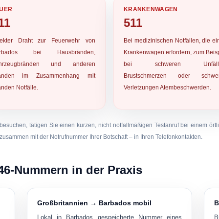
UER
KRANKENWAGEN
11
511
rekter Draht zur Feuerwehr von
Bei medizinischen Notfällen, die e
rbados bei Hausbränden,
Krankenwagen erfordern, zum Beisp
hrzeugbränden und anderen
bei schweren Unfälle
änden im Zusammenhang mit
Brustschmerzen oder schwe
nden Notfälle.
Verletzungen Atembeschwerden.
suchen, tätigen Sie einen kurzen, nicht notfallmäßigen Testanruf bei einem örtl
 zusammen mit der Notrufnummer Ihrer Botschaft – in Ihren Telefonkontakten.
246-Nummern in der Praxis
Großbritannien → Barbados mobil
B
Lokal in Barbados gespeicherte Nummer eines
B