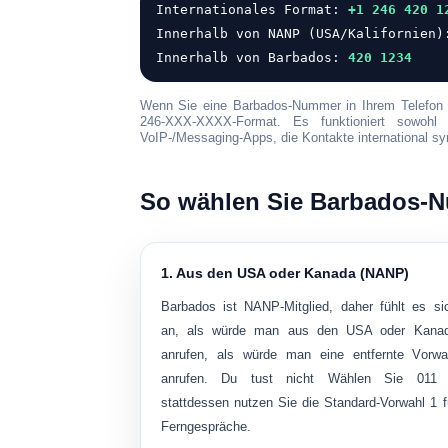
Internationales Format:
+1 246 420 1
Innerhalb von NANP (USA/Kalifornien
Innerhalb von Barbados:
420 1234
Wenn Sie eine Barbados-Nummer in Ihrem Telefon 
246-XXX-XXXX-Format
. Es funktioniert sowohl
VoIP-/Messaging-Apps, die Kontakte international sy
So wählen Sie Barbados-N
1. Aus den USA oder Kanada (NANP)
Barbados ist NANP-Mitglied, daher fühlt es si
an, als würde man aus den USA oder Kana
anrufen, als würde man eine entfernte Vorwa
anrufen. Du tust
nicht
Wählen Sie 011
stattdessen nutzen Sie die Standard-Vorwahl 1 f
Ferngespräche.