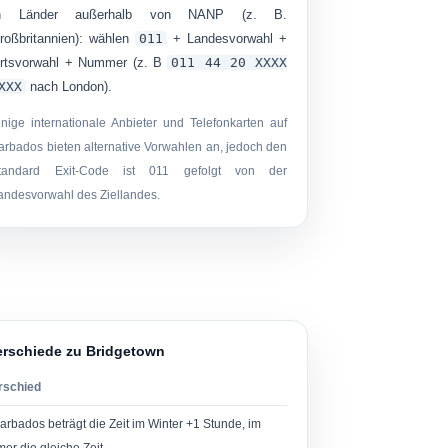
n Länder außerhalb von NANP (z. B.
roßbritannien):
wählen
011
+ Landesvorwahl +
rtsvorwahl + Nummer (z. B
011 44 ​​20 XXXX
XXX
nach London).
inige internationale Anbieter und Telefonkarten auf
arbados bieten alternative Vorwahlen an, jedoch den
tandard Exit-Code ist
011
gefolgt von der
andesvorwahl des Ziellandes.
erschiede zu Bridgetown
rschied
arbados beträgt die Zeit im Winter +1 Stunde, im