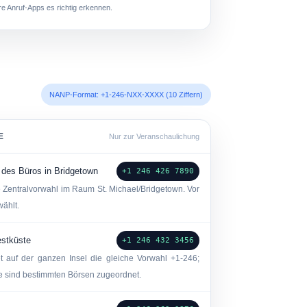
hre Anruf-Apps es richtig erkennen.
NANP-Format: +1-246-NXX-XXXX (10 Ziffern)
E
Nur zur Veranschaulichung
 des Büros in Bridgetown
+1 246 426 7890
e Zentralvorwahl im Raum St. Michael/Bridgetown. Vor
wählt.
estküste
+1 246 432 3456
 auf der ganzen Insel die gleiche Vorwahl +1-246;
e sind bestimmten Börsen zugeordnet.