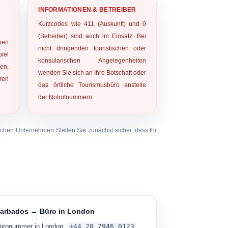
INFORMATIONEN & BETREIBER
Kurzcodes wie
411
(Auskunft) und
0
(Betreiber) sind auch im Einsatz. Bei
inen
nicht dringenden touristischen oder
iel
konsularischen Angelegenheiten
n,
wenden Sie sich an Ihre Botschaft oder
ren
das örtliche Tourismusbüro anstelle
der Notrufnummern.
ichen Unternehmen Stellen Sie zunächst sicher, dass Ihr
arbados → Büro in London
üronummer in London:
+44 20 7946 0123
.