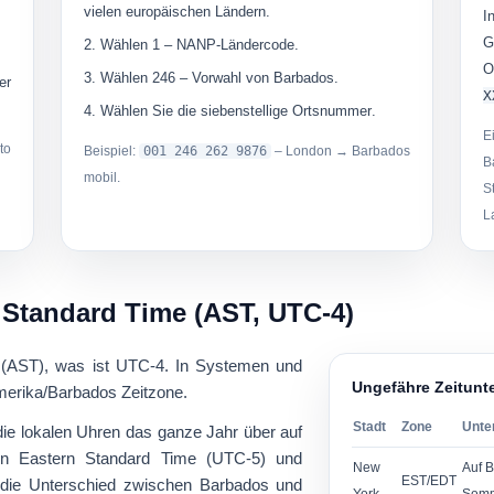
vielen europäischen Ländern.
I
G
Wählen
1
– NANP-Ländercode.
O
Wählen
246
– Vorwahl von Barbados.
er
X
Wählen Sie die
siebenstellige Ortsnummer
.
E
to
Beispiel:
001 246 262 9876
– London → Barbados
B
mobil.
S
L
c Standard Time (AST, UTC-4)
 (AST)
, was ist
UTC-4
. In Systemen und
Ungefähre Zeitunt
erika/Barbados
Zeitzone.
Stadt
Zone
Unte
die lokalen Uhren das ganze Jahr über auf
n Eastern Standard Time (UTC-5) und
New
Auf B
EST/EDT
t die Unterschied zwischen Barbados und