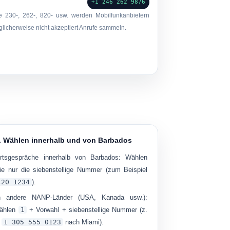
+1 246 262 9876
ie 230-, 262-, 820- usw. werden Mobilfunkanbietern
icherweise nicht akzeptiert Anrufe sammeln.
. Wählen innerhalb und von Barbados
rtsgespräche innerhalb von Barbados:
Wählen
ie nur die siebenstellige Nummer (zum Beispiel
420 1234
).
n andere NANP-Länder (USA, Kanada usw.):
ählen
1
+ Vorwahl + siebenstellige Nummer (z.
B
1 305 555 0123
nach Miami).