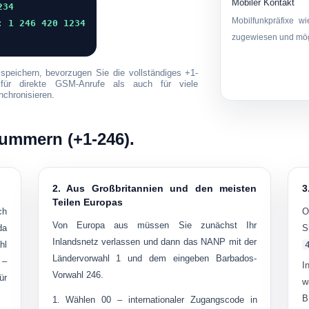
Mobiler Kontakt
234
Mobilfunkpräfixe w
):
1 246 420 1234
zugewiesen und mögl
speichern, bevorzugen Sie die
vollständiges +1-
 für direkte GSM-Anrufe als auch für viele
nchronisieren.
ummern (+1-246).
2. Aus Großbritannien und den meisten
3
Teilen Europas
ch
O
Von Europa aus müssen Sie zunächst Ihr
da
S
Inlandsnetz verlassen und dann das NANP mit der
hl
Ländervorwahl 1 und dem eingeben Barbados-
 –
I
Vorwahl 246.
ür
w
Wählen
00
– internationaler Zugangscode in