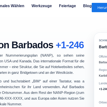
onales Wählen
Werkzeuge
Feiertage
Blog
Herun
SCHN
von Barbados
+1-246
Barb
her Nummerierungsplan (NANP)
, so sehen seine
Offizi
n USA und Kanada. Das internationale Format für die
Barba
mmer – eine Struktur, die Sie auf Hotelwebsites sehen,
Regio
arten in ganz Bridgetown und an der Westküste.
Karib
 und buchstabiert „BIM“ auf einer Tastatur, was a
Lande
Einheimischen für ihr Land verwenden. Auf Barbados
+1-24
ige Ortsnummer
. Aus dem Rest der NANP-Region (zum
246-XXX-XXXX
, und aus Europa oder Asien nutzen Sie
Ortsw
lokale Nummer.