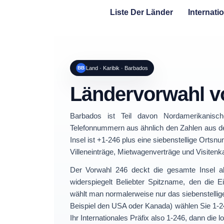
Liste Der Länder
Internati
BB
Land · Karibik · Barbados
Ländervorwahl 
Barbados ist Teil davon
Nordamerikanisc
Telefonnummern aus ähnlich den Zahlen aus de
Insel ist
+1-246
plus eine siebenstellige Ortsnu
Villeneinträge, Mietwagenverträge und Visitenk
Der
Vorwahl 246
deckt die gesamte Insel ab
widerspiegelt Beliebter Spitzname, den die 
wählt man normalerweise nur das
siebenstell
Beispiel den USA oder Kanada) wählen Sie
1-
Ihr Internationales Präfix also
1-246
, dann die 