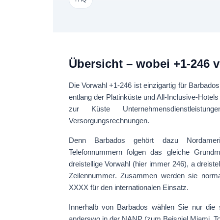
Übersicht – wobei +1-246 
Die Vorwahl
+1-246
ist einzigartig für
Barbados
entlang der Platinküste und All-Inclusive-Hotel
zur Küste Unternehmensdienstleistunge
Versorgungsrechnungen.
Denn Barbados gehört dazu
Nordamer
Telefonnummern folgen das gleiche Grund
dreistellige Vorwahl
(hier immer 246), a
dreiste
Zeilennummer
. Zusammen werden sie norma
XXXX
für den internationalen Einsatz.
Innerhalb von Barbados wählen Sie nur die
anderswo in der NANP (zum Beispiel Miami, T