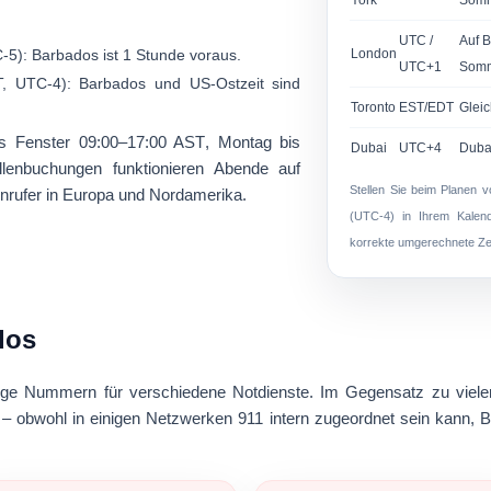
York
Somm
:
UTC /
Auf B
-5): Barbados ist
1 Stunde voraus
.
London
UTC+1
Somm
, UTC-4): Barbados und US-Ostzeit sind
Toronto
EST/EDT
Gleic
es Fenster
09:00–17:00 AST
, Montag bis
Dubai
UTC+4
Duba
illenbuchungen funktionieren Abende auf
Stellen Sie beim Planen 
Anrufer in Europa und Nordamerika.
(UTC-4)
in Ihrem Kalend
korrekte umgerechnete Zei
dos
llige Nummern für verschiedene Notdienste. Im Gegensatz zu viele
 – obwohl in einigen Netzwerken 911 intern zugeordnet sein kann, Be