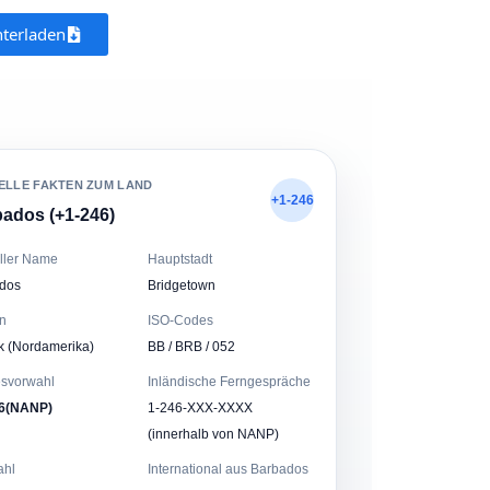
terladen
ELLE FAKTEN ZUM LAND
+1-246
ados (+1-246)
eller Name
Hauptstadt
dos
Bridgetown
n
ISO-Codes
ik (Nordamerika)
BB / BRB / 052
svorwahl
Inländische Ferngespräche
6(NANP)
1-246-XXX-XXXX
(innerhalb von NANP)
ahl
International aus Barbados