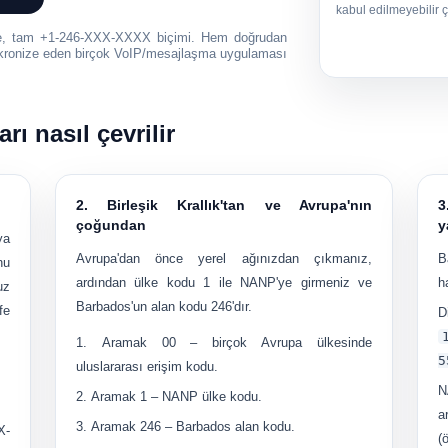
kabul edilmeyebilir ç
e,
tam +1-246-XXX-XXXX biçimi
. Hem doğrudan
enkronize eden birçok VoIP/mesajlaşma uygulaması
ı nasıl çevrilir
2. Birleşik Krallık'tan ve Avrupa'nın
3
çoğundan
y
ya
Avrupa'dan önce yerel ağınızdan çıkmanız,
B
nu
ardından ülke kodu 1 ile NANP'ye girmeniz ve
h
uz
Barbados'un alan kodu 246'dır.
fe
D
Aramak
00
– birçok Avrupa ülkesinde
5
uluslararası erişim kodu.
N
Aramak
1
– NANP ülke kodu.
a
Aramak
246
– Barbados alan kodu.
X-
(