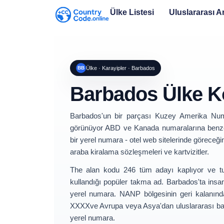
Ülke Listesi
Uluslararası 
BB
Ülke · Karayipler · Barbados
Barbados Ülke 
Barbados'un bir parçası
Kuzey Amerika Num
görünüyor ABD ve Kanada numaralarına benzer
bir yerel numara - otel web sitelerinde göreceğini
araba kiralama sözleşmeleri ve kartvizitler.
The
alan kodu 246
tüm adayı kaplıyor ve tuş
kullandığı popüler takma ad. Barbados'ta insa
yerel numara
. NANP bölgesinin geri kalanın
XXXX
ve Avrupa veya Asya'dan uluslararası bağ
yerel numara.