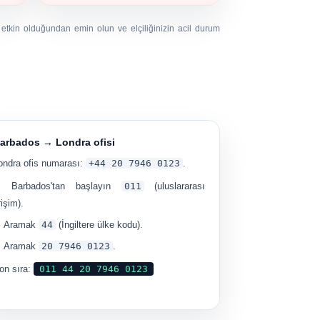
n etkin olduğundan emin olun ve elçiliğinizin acil durum
arbados → Londra ofisi
ondra ofis numarası:
+44 20 7946 0123
.
Barbados'tan başlayın
011
(uluslararası
rişim).
Aramak
44
(İngiltere ülke kodu).
Aramak
20 7946 0123
.
on sıra:
011 44 ​​20 7946 0123