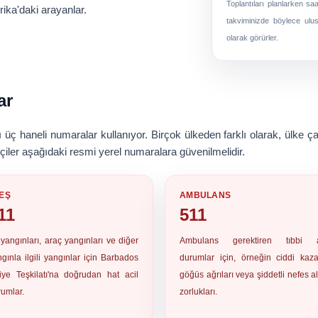
Toplantıları planlarken saa
ika'daki arayanlar.
takviminizde böylece ulus
olarak görürler.
ar
klı üç haneli numaralar kullanıyor. Birçok ülkeden farklı olarak, ülke
etçiler aşağıdaki resmi yerel numaralara güvenilmelidir.
EŞ
AMBULANS
11
511
yangınları, araç yangınları ve diğer
Ambulans gerektiren tıbbi a
gınla ilgili yangınlar için Barbados
durumlar için, örneğin ciddi kaza
aiye Teşkilatı'na doğrudan hat acil
göğüs ağrıları veya şiddetli nefes 
umlar.
zorlukları.