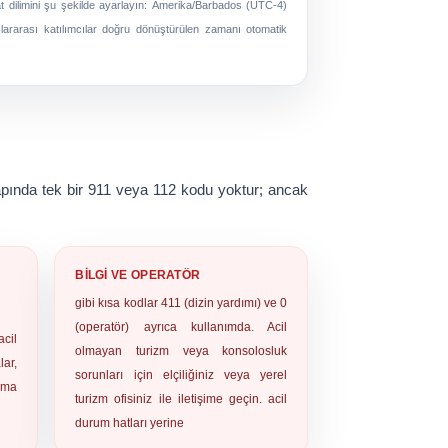
t dilimini şu şekilde ayarlayın:
Amerika/Barbados (UTC-4)
lararası katılımcılar doğru dönüştürülen zamanı otomatik
 çapında tek bir 911 veya 112 kodu yoktur; ancak
BILGI VE OPERATÖR
gibi kısa kodlar
411
(dizin yardımı) ve
0
(operatör) ayrıca kullanımda. Acil
cil
olmayan turizm veya konsolosluk
lar,
sorunları için elçiliğiniz veya yerel
alma
turizm ofisiniz ile iletişime geçin. acil
durum hatları yerine