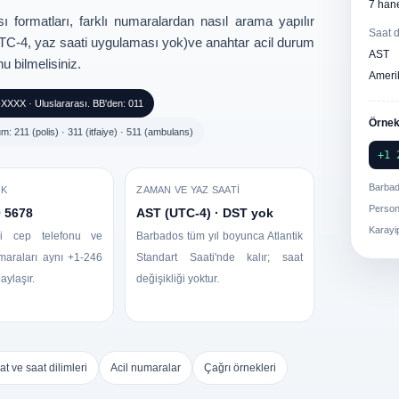
7 han
ı formatları
, farklı numaralardan nasıl arama yapılır
Saat d
UTC-4, yaz saati uygulaması yok)
ve anahtar
acil durum
AS
u bilmelisiniz.
Ameri
XXX · Uluslararası. BB'den: 011
Örnek 
m: 211 (polis) · 311 (itfaiye) · 511 (ambulans)
+1 
Barba
EK
ZAMAN VE YAZ SAATI
Person
0 5678
AST (UTC-4) · DST yok
Karayi
ki cep telefonu ve
Barbados tüm yıl boyunca Atlantik
maraları aynı +1-246
Standart Saati'nde kalır; saat
aylaşır.
değişikliği yoktur.
t ve saat dilimleri
Acil numaralar
Çağrı örnekleri