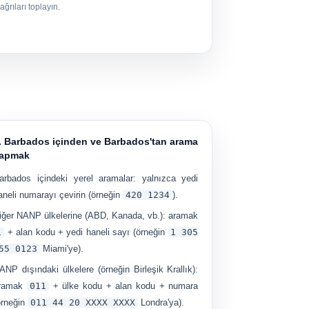
ağrıları toplayın.
. Barbados içinden ve Barbados'tan arama
apmak
arbados içindeki yerel aramalar:
yalnızca yedi
aneli numarayı çevirin (örneğin
420 1234
).
iğer NANP ülkelerine (ABD, Kanada, vb.):
aramak
1
+ alan kodu + yedi haneli sayı (örneğin
1 305
55 0123
Miami'ye).
ANP dışındaki ülkelere (örneğin Birleşik Krallık):
ramak
011
+ ülke kodu + alan kodu + numara
örneğin
011 44 ​​20 XXXX XXXX
Londra'ya).