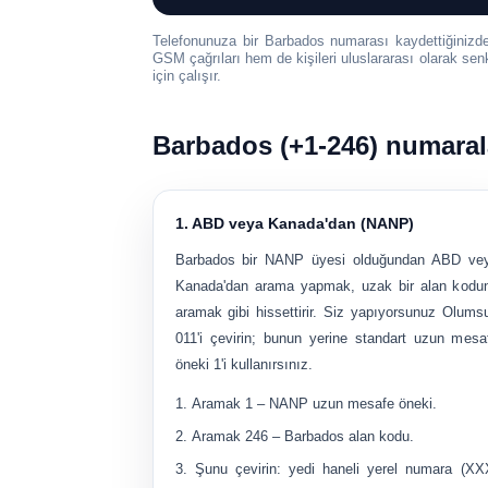
Telefonunuza bir Barbados numarası kaydettiğinizd
GSM çağrıları hem de kişileri uluslararası olarak s
için çalışır.
Barbados (+1-246) numaralar
1. ABD veya Kanada'dan (NANP)
Barbados bir NANP üyesi olduğundan ABD ve
Kanada'dan arama yapmak, uzak bir alan kodu
aramak gibi hissettirir. Siz yapıyorsunuz
Olums
011'i çevirin; bunun yerine standart uzun mesa
öneki 1'i kullanırsınız.
Aramak
1
– NANP uzun mesafe öneki.
Aramak
246
– Barbados alan kodu.
Şunu çevirin:
yedi haneli yerel numara
(XX