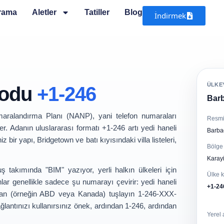
Arama
Aletler
Tatiller
Blog
İndirmek
ÜLKEY
Kodu
+1-246
Barb
aralandırma Planı (NANP)
, yani telefon numaraları
Resmi
. Adanın uluslararası formatı
+1-246
artı yedi haneli
Barba
z bir yapı, Bridgetown ve batı kıyısındaki villa listeleri,
Bölge
Karayi
 takımında "BIM" yazıyor, yerli halkın ülkeleri için
Ülke 
nlar genellikle sadece şu numarayı çevirir:
yedi haneli
+1-24
dan (örneğin ABD veya Kanada) tuşlayın
1-246-XXX-
lantınızı kullanırsınız önek, ardından
1-246
, ardından
Yerel