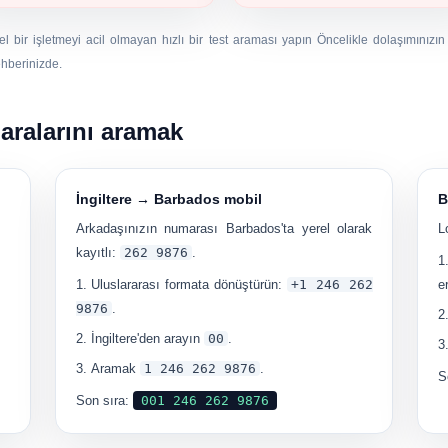
el bir işletmeyi acil olmayan hızlı bir test araması yapın Öncelikle dolaşımınızı
ehberinizde.
aralarını aramak
İngiltere → Barbados mobil
B
Arkadaşınızın numarası Barbados'ta yerel olarak
L
kayıtlı:
262 9876
.
Uluslararası formata dönüştürün:
+1 246 262
e
9876
.
İngiltere'den arayın
00
.
Aramak
1 246 262 9876
.
S
Son sıra:
001 246 262 9876