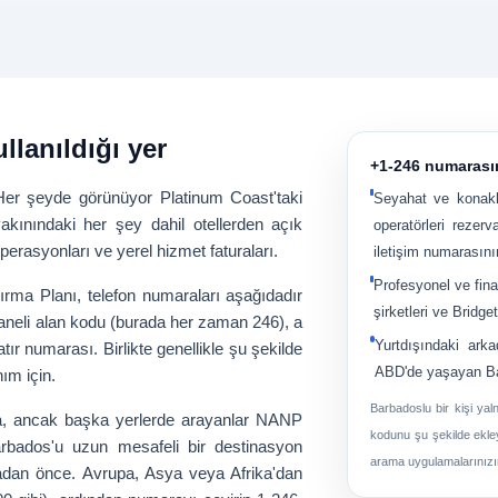
llanıldığı yer
+1-246 numarası
Her şeyde görünüyor Platinum Coast'taki
Seyahat ve konak
akınındaki her şey dahil otellerden açık
operatörleri rezer
perasyonları ve yerel hizmet faturaları.
iletişim numarasını
Profesyonel ve fina
ırma Planı
, telefon numaraları aşağıdadır
şirketleri ve Bridg
aneli alan kodu
(burada her zaman 246), a
Yurtdışındaki arka
satır numarası
. Birlikte genellikle şu şekilde
ABD'de yaşayan Bar
ım için.
Barbadoslu bir kişi ya
a
, ancak başka yerlerde arayanlar NANP
kodunu şu şekilde ekle
rbados'u uzun mesafeli bir destinasyon
arama uygulamalarınızı
dan önce. Avrupa, Asya veya Afrika'dan