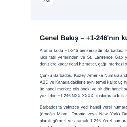
SSS
Genel Bakış – +1-246'nın ku
Arama kodu
+1-246
benzersizdir
Barbados
. 
lüks tatil yerlerinden ve St. Lawrence Gap y
denizlere kadar ticari hizmetler, çağrı merkezi o
Çünkü Barbados,
Kuzey Amerika Numaraland
ABD ve Kanada'dakilerle aynı temel kalıp:
üç h
üç haneli merkez ofis öneki
ve bir
dört haneli 
yazılırlar:
+1 246 NXX-XXXX
uluslararası kullan
Barbados'ta yalnızca
yedi haneli yerel numar
(örneğin Miami, Toronto veya New York) Ba
olarak görmeli ve aramalı
1-246
Yerel numara