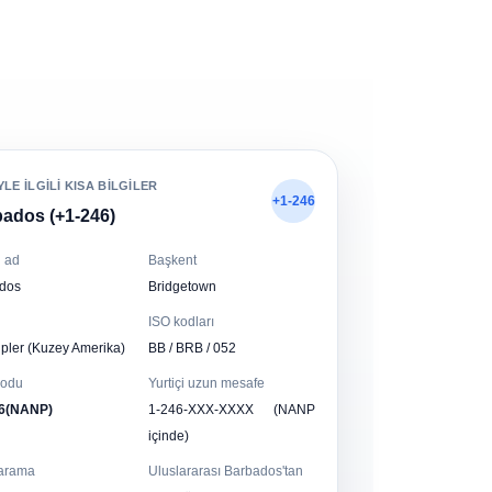
LE ILGILI KISA BILGILER
+1-246
ados (+1-246)
 ad
Başkent
dos
Bridgetown
ISO kodları
pler (Kuzey Amerika)
BB / BRB / 052
kodu
Yurtiçi uzun mesafe
6(NANP)
1-246-XXX-XXXX (NANP
içinde)
 arama
Uluslararası Barbados'tan