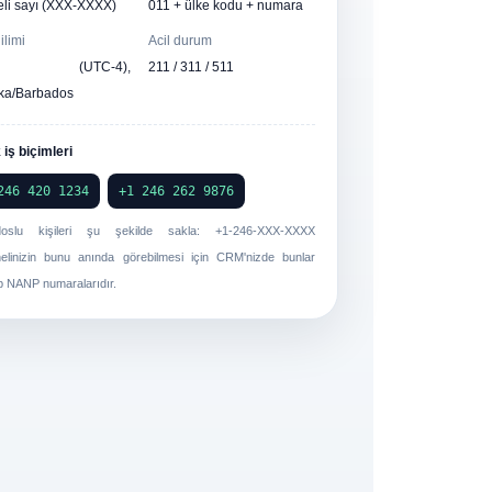
eli sayı (XXX-XXXX)
011 + ülke kodu + numara
ilimi
Acil durum
T (UTC-4),
211 / 311 / 511
ka/Barbados
iş biçimleri
246 420 1234
+1 246 262 9876
doslu kişileri şu şekilde sakla:
+1-246-XXX-XXXX
elinizin bunu anında görebilmesi için CRM'nizde bunlar
p NANP numaralarıdır.