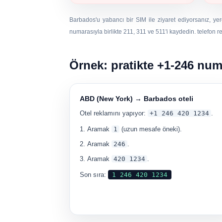
Barbados'u yabancı bir SIM ile ziyaret ediyorsanız, yer
numarasıyla birlikte 211, 311 ve 511'i kaydedin. telefon r
Örnek: pratikte +1-246 num
ABD (New York) → Barbados oteli
Otel reklamını yapıyor:
+1 246 420 1234
.
Aramak
1
(uzun mesafe öneki).
Aramak
246
.
Aramak
420 1234
.
Son sıra:
1 246 420 1234