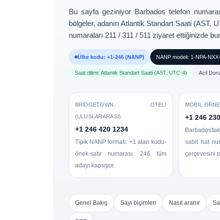
Bu sayfa geziniyor
Barbados telefon numaras
bölgeler, adanın
Atlantik Standart Saati (AST, 
numaraları 211 / 311 / 511
ziyaret ettiğinizde bun
Ülke kodu: +1-246 (NANP)
NANP modeli: 1-NPA-NXX-X
Saat dilimi: Atlantik Standart Saati (AST, UTC-4)
Acil Duru
BRIDGETOWN OTELI
MOBIL ÖRN
(ULUSLARARASI)
+1 246 23
+1 246 420 1234
Barbados'ta
Tipik NANP formatı: +1 alan kodu-
sabit hat nu
önek-satır numarası. 246 tüm
çerçevesini p
adayı kapsıyor.
Genel Bakış
Sayı biçimleri
Nasıl aranır
Saa