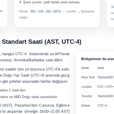
Şunu çevirin:
yedi haneli yerel numara
.
B
to
Örnek:
001 246 262 9876
– Londra → Barbados
k
mobil.
k
 Standart Saati (AST, UTC-4)
)
, hangisi
UTC-4
. Sistemlerde ve API'lerde
Bridgetown ile ara
rürsünüz:
Amerika/Barbados
saat dilimi.
Şehir
Alan
rel saatler tüm yıl boyunca UTC-4'te kalır.
le Doğu Yaz Saati (UTC-4) arasında geçiş
New York
Tahmini/ED
ibi şehirler arasındaki farklar değişiyor:
Londra
UTC / UTC
bados
1 saat ileri
.
Toronto
Tahmini/ED
ados ve ABD Doğu saati uyumludur.
0 (AST)
, Pazartesi'den Cuma'ya. Eğlence
Dubai
UTC+4
dos'ta akşamlar (örneğin 18:00–21:00 AST)