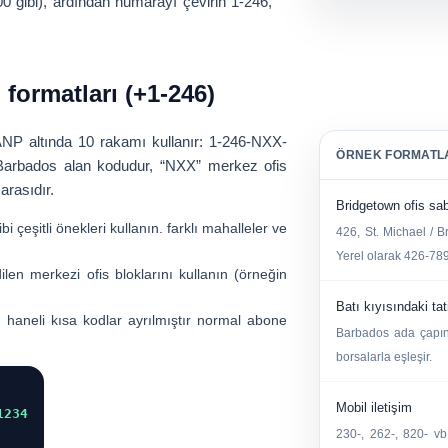
00 gibi), ardından numarayı çevirin
1-246
,
formatları (+1-246)
NP altında 10 rakamı kullanır:
1-246-NXX-
ÖRNEK FORMATL
Barbados alan kodudur, “NXX” merkez ofis
arasıdır.
Bridgetown ofis sab
ibi çeşitli önekleri kullanın. farklı mahalleler ve
426, St. Michael / B
Yerel olarak 426-789
len merkezi ofis bloklarını kullanın (örneğin
Batı kıyısındaki tati
haneli kısa kodlar ayrılmıştır normal abone
Barbados ada çapınd
borsalarla eşleşir.
Mobil iletişim
1234
230-, 262-, 820- vb