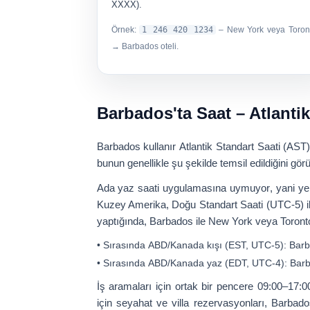
XXXX).
Örnek:
1 246 420 1234
– New York veya Toron
→ Barbados oteli.
Barbados'ta Saat – Atlantik
Barbados kullanır
Atlantik Standart Saati (AST
bunun genellikle şu şekilde temsil edildiğini gö
Ada
yaz saati uygulamasına uymuyor
, yani ye
Kuzey Amerika, Doğu Standart Saati (UTC-5) i
yaptığında, Barbados ile New York veya Toronto g
• Sırasında
ABD/Kanada kışı
(EST, UTC-5): Bar
• Sırasında
ABD/Kanada yaz
(EDT, UTC-4): Barb
İş aramaları için ortak bir pencere
09:00–17:0
için seyahat ve villa rezervasyonları, Barba