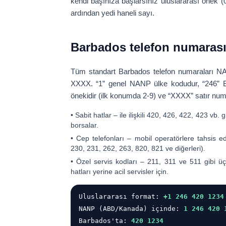
kendi başınıza başlarsınız uluslararası önek (
ardından yedi haneli sayı.
Barbados telefon numarası 
Tüm standart Barbados telefon numaraları NA
XXXX
. “1” genel NANP ülke kodudur, “246” 
önekidir (ilk konumda 2-9) ve “XXXX” satır num
•
Sabit hatlar
– ile ilişkili 420, 426, 422, 423 vb. g
borsalar.
•
Cep telefonları
– mobil operatörlere tahsis edi
230, 231, 262, 263, 820, 821 ve diğerleri).
•
Özel servis kodları
– 211, 311 ve 511 gibi üç 
hatları yerine acil servisler için.
Uluslararası format:
+1 246 420 1234
NANP (ABD/Kanada) içinde:
1 246 420 
Barbados'ta:
420 1234