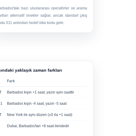
arbados'taki bazı uluslararası operatörler ve arama
artları alternatif önekler sağlar, ancak standart çıkış
odu
011
ardından hedef ülke kodu gelir.
sındaki yaklaşık zaman farkları
Fark
T
Barbados kışın +1 saat, yazın aynı saattir
+1
Barbados kışın -4 saat, yazın -5 saat
T
New York ile aynı düzen (±0 ila +1 saat)
Dubai, Barbados'tan +8 saat ileridedir