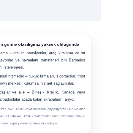
nı görme olasılığınız yüksek olduğunda
lama
– oteller, pansiyonlar, araç kiralama ve tur
vasyonlar ve havaalanı transferleri için Barbados
n listelenmesi.
nsal hizmetler
– hukuk firmaları, sigortacılar, tröst
etown merkezli kurumsal hizmet sağlayıcılar.
daşlar ve aile
– Birleşik Krallık, Kanada veya
badoslular adada kalan akrabalarını arıyor.
lnızca “420-1234” veya benzerini paylaşıyorsa ülke ve alan
yin:
+1-246-420-1234
kaydetmeden önce telefonunuzun ve
n onu doğru şekilde tanımasını sağlayın.