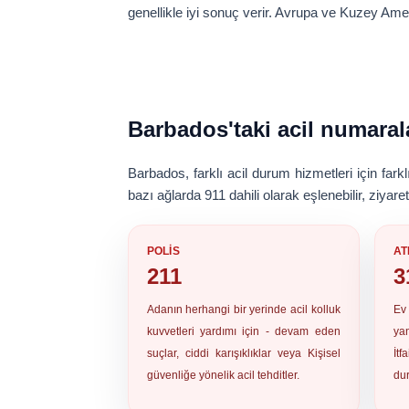
genellikle iyi sonuç verir. Avrupa ve Kuzey Amer
Barbados'taki acil numaral
Barbados, farklı acil durum hizmetleri için far
bazı ağlarda 911 dahili olarak eşlenebilir, ziyar
POLIS
AT
211
3
Adanın herhangi bir yerinde acil kolluk
Ev 
kuvvetleri yardımı için - devam eden
yan
suçlar, ciddi karışıklıklar veya Kişisel
İtf
güvenliğe yönelik acil tehditler.
dur