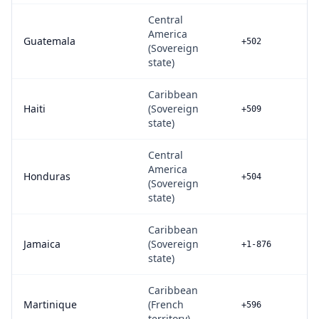
Central
America
Guatemala
+502
(Sovereign
state)
Caribbean
Haiti
(Sovereign
+509
state)
Central
America
Honduras
+504
(Sovereign
state)
Caribbean
Jamaica
(Sovereign
+1-876
state)
Caribbean
Martinique
(French
+596
territory)