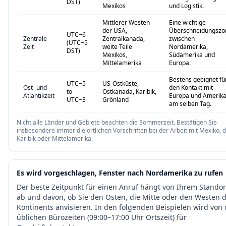
DST)
Mexikos
und Logistik.
Mittlerer Westen
Eine wichtige
der USA,
Überschneidungszo
UTC−6
Zentrale
Zentralkanada,
zwischen
(UTC−5
Zeit
weite Teile
Nordamerika,
DST)
Mexikos,
Südamerika und
Mittelamerika
Europa.
Bestens geeignet fü
UTC−5
US-Ostküste,
Ost- und
den Kontakt mit
to
Ostkanada, Karibik,
Atlantikzeit
Europa und Amerik
UTC−3
Grönland
am selben Tag.
Nicht alle Länder und Gebiete beachten die Sommerzeit. Bestätigen Sie
insbesondere immer die örtlichen Vorschriften bei der Arbeit mit Mexiko, 
Karibik oder Mittelamerika.
Es wird vorgeschlagen, Fenster nach Nordamerika zu rufen
Der beste Zeitpunkt für einen Anruf hängt von Ihrem Standor
ab und davon, ob Sie den Osten, die Mitte oder den Westen 
Kontinents anvisieren. In den folgenden Beispielen wird von
üblichen Bürozeiten (09:00–17:00 Uhr Ortszeit) für