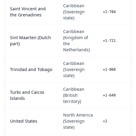
Caribbean
Saint Vincent and
(Sovereign
+1-784
the Grenadines
state)
Caribbean
Sint Maarten (Dutch
(Kingdom of
+1-721
part)
the
Netherlands)
Caribbean
Trinidad and Tobago
(Sovereign
+1-868
state)
Caribbean
Turks and Caicos
(British
+1-649
Islands
territory)
North America
United States
(Sovereign
+1
state)