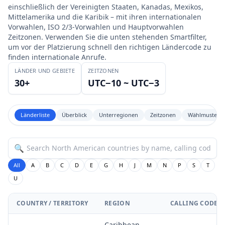
einschließlich der Vereinigten Staaten, Kanadas, Mexikos,
Mittelamerika und die Karibik – mit ihren internationalen
Vorwahlen, ISO 2/3-Vorwahlen und Hauptvorwahlen
Zeitzonen. Verwenden Sie die unten stehenden Smartfilter,
um vor der Platzierung schnell den richtigen Ländercode zu
finden internationale Anrufe.
LÄNDER UND GEBIETE
ZEITZONEN
30+
UTC−10 ~ UTC−3
Länderliste
Überblick
Unterregionen
Zeitzonen
Wählmuster
🔍
All
A
B
C
D
E
G
H
J
M
N
P
S
T
U
COUNTRY / TERRITORY
REGION
CALLING CODE
Caribbean