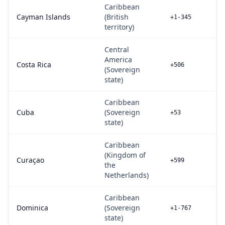
Caribbean
Cayman Islands
(British
+1-345
territory)
Central
America
Costa Rica
+506
(Sovereign
state)
Caribbean
Cuba
(Sovereign
+53
state)
Caribbean
(Kingdom of
Curaçao
+599
the
Netherlands)
Caribbean
Dominica
(Sovereign
+1-767
state)