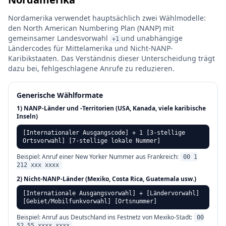
Nordamerika verwendet hauptsächlich zwei Wählmodelle:
den North American Numbering Plan (NANP) mit
gemeinsamer Landesvorwahl
und unabhängige
+1
Ländercodes für Mittelamerika und Nicht-NANP-
Karibikstaaten. Das Verständnis dieser Unterscheidung trägt
dazu bei, fehlgeschlagene Anrufe zu reduzieren.
Generische Wählformate
1) NANP-Länder und -Territorien (USA, Kanada, viele karibische
Inseln)
[Internationaler Ausgangscode] + 1 [3-stellige
Ortsvorwahl] [7-stellige lokale Nummer]
Beispiel: Anruf einer New Yorker Nummer aus Frankreich:
00 1
212 xxx xxxx
2) Nicht-NANP-Länder (Mexiko, Costa Rica, Guatemala usw.)
[Internationale Ausgangsvorwahl] + [Ländervorwahl]
[Gebiet/Mobilfunkvorwahl] [Ortsnummer]
Beispiel: Anruf aus Deutschland ins Festnetz von Mexiko-Stadt:
00
52 55 xxxx xxxx