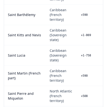
Caribbean
Saint Barthélemy
(French
+590
territory)
Caribbean
Saint Kitts and Nevis
(Sovereign
+1-869
state)
Caribbean
Saint Lucia
(Sovereign
+1-758
state)
Caribbean
Saint Martin (French
(French
+590
part)
territory)
North Atlantic
Saint Pierre and
(French
+508
Miquelon
territory)