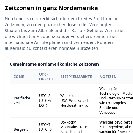
Zeitzonen in ganz Nordamerika
Nordamerika erstreckt sich über ein breites Spektrum an
Zeitzonen, von den pazifischen Inseln der Vereinigten
Staaten bis zum Atlantik und der Karibik Gebiete. Wenn Sie
die wichtigsten Frequenzbänder verstehen, können Sie
internationale Anrufe planen und vermeiden, Kunden
außerhalb zu kontaktieren normale Bürozeiten.
Gemeinsame nordamerikanische Zeitzonen
UTC-
ZONE
BEISPIELMÄRKTE
NOTIZEN
OFFSET
Wichtig für
Technologie-, Medie
UTC−8
Westküste der
Pazifische
und Start-up-Zentre
(UTC−7
USA, Westkanada,
Zeit
wie Los Angeles,
DST)
Nordwestmexiko
Seattle und
Vancouver.
US-Rocky
Weniger bevölkert a
UTC−7
Mountains, Teile
Küstengebiete, aber
Bergzeit
(UTC−6
Kanadas und
wichtig für Energie