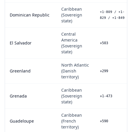
Caribbean
+1-809 / +1-
Dominican Republic
(Sovereign
829 / +1-849
state)
Central
America
El Salvador
+503
(Sovereign
state)
North Atlantic
Greenland
(Danish
+299
territory)
Caribbean
Grenada
(Sovereign
+1-473
state)
Caribbean
Guadeloupe
(French
+590
territory)