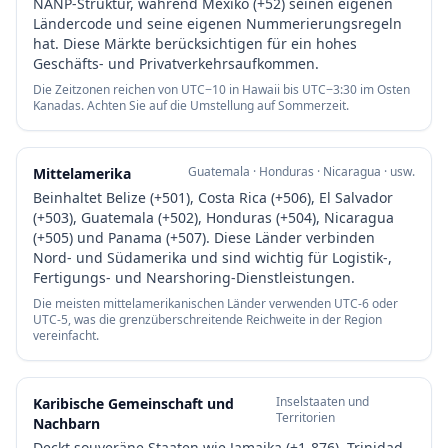
NANP-Struktur, während Mexiko (+52) seinen eigenen
Ländercode und seine eigenen Nummerierungsregeln
hat. Diese Märkte berücksichtigen für ein hohes
Geschäfts- und Privatverkehrsaufkommen.
Die Zeitzonen reichen von UTC−10 in Hawaii bis UTC−3:30 im Osten
Kanadas. Achten Sie auf die Umstellung auf Sommerzeit.
Guatemala · Honduras · Nicaragua · usw.
Mittelamerika
Beinhaltet Belize (+501), Costa Rica (+506), El Salvador
(+503), Guatemala (+502), Honduras (+504), Nicaragua
(+505) und Panama (+507). Diese Länder verbinden
Nord- und Südamerika und sind wichtig für Logistik-,
Fertigungs- und Nearshoring-Dienstleistungen.
Die meisten mittelamerikanischen Länder verwenden UTC-6 oder
UTC-5, was die grenzüberschreitende Reichweite in der Region
vereinfacht.
Inselstaaten und
Karibische Gemeinschaft und
Territorien
Nachbarn
Deckt souveräne Staaten wie Jamaika (+1-876), Trinidad