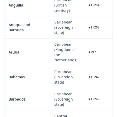
Anguilla
(British
+1-264
territory)
Caribbean
Antigua and
(Sovereign
+1-268
Barbuda
state)
Caribbean
(Kingdom of
Aruba
+297
the
Netherlands)
Caribbean
Bahamas
(Sovereign
+1-242
state)
Caribbean
Barbados
(Sovereign
+1-246
state)
Central