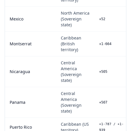
North America
Mexico
(Sovereign
+52
state)
Caribbean
Montserrat
(British
+1-664
territory)
Central
America
Nicaragua
+505
(Sovereign
state)
Central
America
Panama
+507
(Sovereign
state)
Caribbean (US
+1-787 / +1-
Puerto Rico
territory)
939