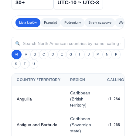
30+
UTC-10 ~ UTC-3
Lista krajów
Przegląd
Podregiony
Strefy czasowe
Wzory wybi
All
A
B
C
D
E
G
H
J
M
N
P
S
T
U
COUNTRY / TERRITORY
REGION
CALLING CODE
Caribbean
Anguilla
(British
+1-264
territory)
Caribbean
Antigua and Barbuda
(Sovereign
+1-268
state)