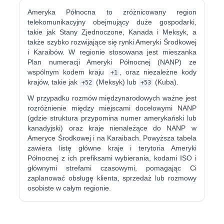
Ameryka Północna to zróżnicowany region
telekomunikacyjny obejmujący duże gospodarki,
takie jak Stany Zjednoczone, Kanada i Meksyk, a
także szybko rozwijające się rynki Ameryki Środkowej
i Karaibów. W regionie stosowana jest mieszanka
Plan numeracji Ameryki Północnej (NANP) ze
wspólnym kodem kraju
, oraz niezależne kody
+1
krajów, takie jak
(Meksyk) lub
(Kuba).
+52
+53
W przypadku rozmów międzynarodowych ważne jest
rozróżnienie między miejscami docelowymi NANP
(gdzie struktura przypomina numer amerykański lub
kanadyjski) oraz kraje nienależące do NANP w
Ameryce Środkowej i na Karaibach. Powyższa tabela
zawiera listę główne kraje i terytoria Ameryki
Północnej z ich prefiksami wybierania, kodami ISO i
głównymi strefami czasowymi, pomagając Ci
zaplanować obsługę klienta, sprzedaż lub rozmowy
osobiste w całym regionie.