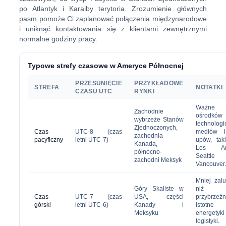
po Atlantyk i Karaiby terytoria. Zrozumienie głównych
pasm pomoże Ci zaplanować połączenia międzynarodowe
i uniknąć kontaktowania się z klientami zewnętrznymi
normalne godziny pracy.
Typowe strefy czasowe w Ameryce Północnej
PRZESUNIĘCIE
PRZYKŁADOWE
STREFA
NOTATKI
CZASU UTC
RYNKI
Ważne
Zachodnie
ośrodków
wybrzeże Stanów
technologi
Zjednoczonych,
Czas
UTC-8 (czas
mediów i 
zachodnia
pacyficzny
letni UTC-7)
upów, tak
Kanada,
Los Ang
północno-
Seatt
zachodni Meksyk
Vancouver
Mniej zal
Góry Skaliste w
niż st
Czas
UTC-7 (czas
USA, części
przybrzeż
górski
letni UTC-6)
Kanady i
istotn
Meksyku
energet
logistyki.