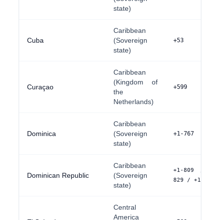
state)
Caribbean
Cuba
(Sovereign
+53
state)
Caribbean
(Kingdom of
Curaçao
+599
the
Netherlands)
Caribbean
Dominica
(Sovereign
+1-767
state)
Caribbean
+1-809 / +1
Dominican Republic
(Sovereign
829 / +1-849
state)
Central
America