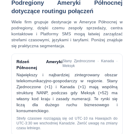
Podregiony Ameryki Północnej
dotyczące routingu połączeń
Wiele firm grupuje destynacje w Ameryce Północnej w
podregiony, dzięki czemu zespoły sprzedaży, centra
kontaktowe i Platformy SMS mogą łatwiej zarządzać
strefami czasowymi, językami i taryfami. Poniżej znajduje
się praktyczna segmentacja.
Stany Zjednoczone · Kanada ·
Rdzeń Ameryki
Meksyk
Północnej
Największy i najbardziej zintegrowany obszar
telekomunikacyjno-gospodarczy w regionie. Stany
Zjednoczone (+1) i Kanada (+1) mają wspólną
strukturę NANP, podczas gdy Meksyk (+52) ma
własny kod kraju i zasady numeracji. Te rynki się
liczą dla dużego ruchu biznesowego i
konsumenckiego.
Strefy czasowe rozciągają się od UTC-10 na Hawajach do
UTC-3:30 we wschodniej Kanadzie. Zwróć uwagę na zmiany
czasu letniego.