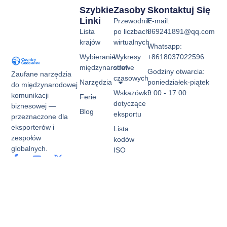
Szybkie
Zasoby
Skontaktuj Się
Linki
Przewodnik
E-mail:
Lista
po liczbach
869241891@qq.com
krajów
wirtualnych
Whatsapp:
Wybieranie
Wykresy
+8618037022596
międzynarodowe
stref
Godziny otwarcia:
Zaufane narzędzia
czasowych
Narzędzia
poniedziałek-piątek
do międzynarodowej
Wskazówki
9:00 - 17:00
komunikacji
Ferie
dotyczące
biznesowej —
Blog
eksportu
przeznaczone dla
eksporterów i
Lista
zespołów
kodów
globalnych.
ISO