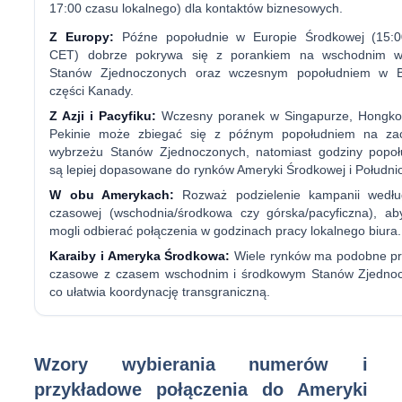
17:00 czasu lokalnego) dla kontaktów biznesowych.
Z Europy:
Późne popołudnie w Europie Środkowej (15:0
CET) dobrze pokrywa się z porankiem na wschodnim w
Stanów Zjednoczonych oraz wczesnym popołudniem w Bra
części Kanady.
Z Azji i Pacyfiku:
Wczesny poranek w Singapurze, Hongko
Pekinie może zbiegać się z późnym popołudniem na za
wybrzeżu Stanów Zjednoczonych, natomiast godziny popo
są lepiej dopasowane do rynków Ameryki Środkowej i Południ
W obu Amerykach:
Rozważ podzielenie kampanii według
czasowej (wschodnia/środkowa czy górska/pacyficzna), aby
mogli odbierać połączenia w godzinach pracy lokalnego biura.
Karaiby i Ameryka Środkowa:
Wiele rynków ma podobne pr
czasowe z czasem wschodnim i środkowym Stanów Zjednoc
co ułatwia koordynację transgraniczną.
Wzory wybierania numerów i
przykładowe połączenia do Ameryki