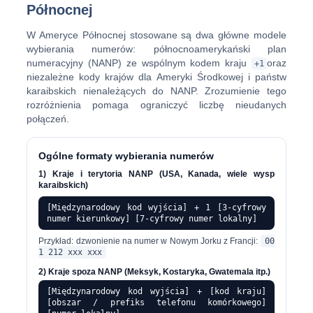
Północnej
W Ameryce Północnej stosowane są dwa główne modele
wybierania numerów: północnoamerykański plan
numeracyjny (NANP) ze wspólnym kodem kraju
oraz
+1
niezależne kody krajów dla Ameryki Środkowej i państw
karaibskich nienależących do NANP. Zrozumienie tego
rozróżnienia pomaga ograniczyć liczbę nieudanych
połączeń.
Ogólne formaty wybierania numerów
1) Kraje i terytoria NANP (USA, Kanada, wiele wysp
karaibskich)
[Międzynarodowy kod wyjścia] + 1 [3-cyfrowy
numer kierunkowy] [7-cyfrowy numer lokalny]
Przykład: dzwonienie na numer w Nowym Jorku z Francji:
00
1 212 xxx xxx
2) Kraje spoza NANP (Meksyk, Kostaryka, Gwatemala itp.)
[Międzynarodowy kod wyjścia] + [kod kraju]
[obszar / prefiks telefonu komórkowego]