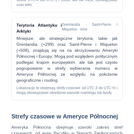
strefie UTC-4 lub UTC-5 i może, ale nie musi, obowiązywać
czas letni.
Grenlandia · Saint-Pierre i
Terytoria Atlantyku i
Miquelon · inne
Arktyki
Mniejsze, ale strategiczne terytoria, takie jak
Grenlandia (+299) oraz Saint-Pierre i Miquelon
(+508), znajdują się na na skrzyżowaniu Ameryki
Północnej i Europy. Mogą pod względem politycznym
podlegać krajom europejskim, ale tak jest często
pogrupowane w strefy wybierania numeru w
Ameryce Północnej ze względu na położenie
geograficzne i routing.
Lokalizacje te obejmują strefy czasowe od UTC-3 do UTC+0 i
mogą obowiązywać określone warunki roamingu lub taryfy.
Strefy czasowe w Ameryce Północnej
Ameryka Północna obejmuje szeroki zakres stref
czasowych, od wysp Pacyfiku w Stanach Zjednoczonych