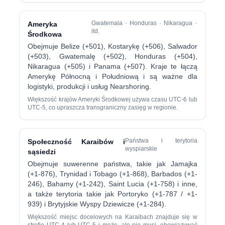
Gwatemala · Honduras · Nikaragua ·
Ameryka
itd.
Środkowa
Obejmuje Belize (+501), Kostarykę (+506), Salwador
(+503), Gwatemalę (+502), Honduras (+504),
Nikaragua (+505) i Panama (+507). Kraje te łączą
Amerykę Północną i Południową i są ważne dla
logistyki, produkcji i usług Nearshoring.
Większość krajów Ameryki Środkowej używa czasu UTC-6 lub
UTC-5, co upraszcza transgraniczny zasięg w regionie.
Państwa i terytoria
Społeczność Karaibów i
wyspiarskie
sąsiedzi
Obejmuje suwerenne państwa, takie jak Jamajka
(+1-876), Trynidad i Tobago (+1-868), Barbados (+1-
246), Bahamy (+1-242), Saint Lucia (+1-758) i inne,
a także terytoria takie jak Portoryko (+1-787 / +1-
939) i Brytyjskie Wyspy Dziewicze (+1-284).
Większość miejsc docelowych na Karaibach znajduje się w