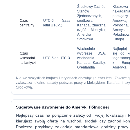
Środkowy Zachód
Kluczowa 
Stanów
nakładan
Zjednoczonych,
pomiędzy
Czas
UTC-6 (czas
środkowa
Ameryką
centralny
letni UTC-5)
Kanada, znaczna
Północną,
część Meksyku,
Ameryką
Ameryka
Południ
Środkowa
Europą.
Wschodnie
Najlepiej
Czas
wybrzeże USA,
się do ko
wschodni
UTC-5 do UTC-3
wschodnia
tego same
i atlantycki
Kanada, Karaiby,
z Euro
Grenlandia
Ameryką.
Nie we wszystkich krajach i terytoriach obowiązuje czas letni. Zawsze 
zwłaszcza lokalne zasady podczas pracy z Meksykiem, Karaibami cz
Środkową.
Sugerowane dzwonienie do Ameryki Północnej
Najlepszy czas na połączenie zależy od Twojej lokalizacji i t
kierujesz swoją ofertę na wschód, środek czy zachód kon
Poniższe przykłady zakładają standardowe godziny pracy