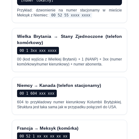
[numer lokalny]
Przykład: dzwonienie na numer stacjonarny w mieście
Meksyk z Niemiec:
00 52 55 xxxx xxxx
Wielka Brytania → Stany Zjednoczone (telefon
komórkowy)
00 1 3xx xxx xxxx
00 (kod wyjścia z Wielkiej Brytanii) + 1 (NANP) + 3xx (numer
komórkowy/numer kierunkowy) + numer abonenta.
Niemcy → Kanada (telefon stacjonarny)
00 1 604 xxx xxx
604 to przykładowy numer kierunkowy Kolumbii Brytyjskiej.
Struktura jest taka sama jak w przypadku połączeń do USA.
Francja → Meksyk (komórka)
00 52 1 xx xx xx xx xx