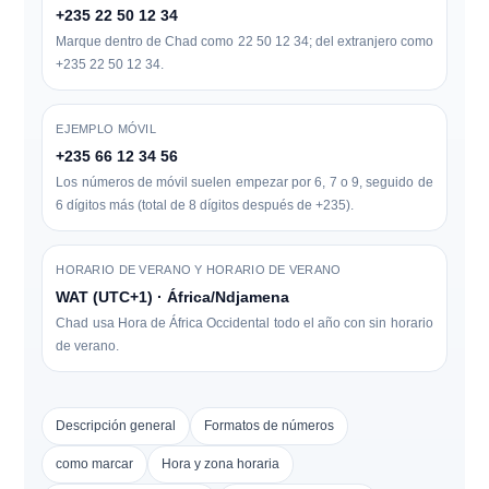
+235 22 50 12 34
Marque dentro de Chad como
22 50 12 34
; del extranjero como
+235 22 50 12 34
.
EJEMPLO MÓVIL
+235 66 12 34 56
Los números de móvil suelen empezar por
6
,
7
o
9
, seguido de
6 dígitos más (total de 8 dígitos después de +235).
HORARIO DE VERANO Y HORARIO DE VERANO
WAT (UTC+1) · África/Ndjamena
Chad usa
Hora de África Occidental
todo el año con
sin horario
de verano
.
Descripción general
Formatos de números
como marcar
Hora y zona horaria