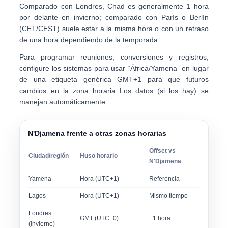
Comparado con Londres, Chad es generalmente
1 hora
por delante
en invierno; comparado con París o Berlín
(CET/CEST) suele estar a la misma hora o con un retraso
de una hora dependiendo de la temporada.
Para programar reuniones, conversiones y registros,
configure los sistemas para usar
“África/Yamena”
en lugar
de una etiqueta genérica GMT+1 para que futuros
cambios en la zona horaria Los datos (si los hay) se
manejan automáticamente.
N'Djamena frente a otras zonas horarias
Offset vs
Ciudad/región
Huso horario
N'Djamena
Yamena
Hora (UTC+1)
Referencia
Lagos
Hora (UTC+1)
Mismo tiempo
Londres
GMT (UTC+0)
−1 hora
(invierno)