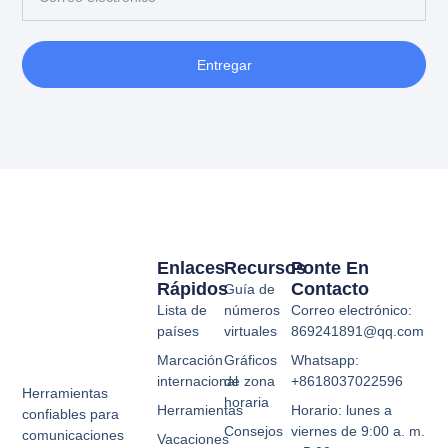
Entregar
Enlaces
Recursos
Ponte En
Rápidos
Contacto
Guía de
Lista de
números
Correo electrónico:
países
virtuales
869241891@qq.com
Marcación
Gráficos
Whatsapp:
internacional
de zona
+8618037022596
Herramientas
horaria
Herramientas
Horario: lunes a
confiables para
Consejos
viernes de 9:00 a. m.
comunicaciones
Vacaciones