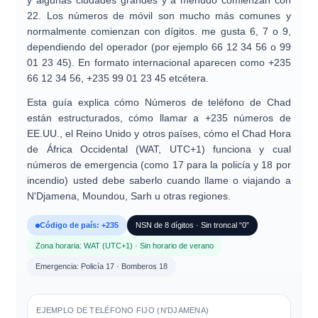
y algunas ciudades grandes y a menudo comienzan con
22
. Los números de móvil son mucho más comunes y
normalmente comienzan con dígitos. me gusta
6
,
7
o
9
,
dependiendo del operador (por ejemplo
66 12 34 56
o
99
01 23 45
). En formato internacional aparecen como
+235
66 12 34 56
,
+235 99 01 23 45
etcétera.
Esta guía explica cómo
Números de teléfono de Chad
están estructurados, cómo
llamar a +235 números
de
EE.UU., el Reino Unido y otros países, cómo el Chad
Hora
de África Occidental (WAT, UTC+1)
funciona y cual
números de emergencia
(como
17
para la policía y
18
por
incendio) usted debe saberlo cuando llame o viajando a
N'Djamena, Moundou, Sarh u otras regiones.
Código de país: +235
NSN de 8 dígitos · Sin troncal “0”
Zona horaria: WAT (UTC+1) · Sin horario de verano
Emergencia: Policía 17 · Bomberos 18
EJEMPLO DE TELÉFONO FIJO (N'DJAMENA)