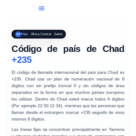
Lista De Países
Marcación Internacional
País · África Central · Sahel
DT
Código de país de Chad
+235
El código de llamada internacional del país para
Chad
es
+235
. Chad usa un
plan de numeración nacional de 8
dígitos
con
sin prefijo troncal 0
y
sin códigos de área
separados
en la forma en que muchos países europeos
los utilizan. Dentro de Chad usted marca todos
8 dígitos
(Por ejemplo
22 50 12 34
), mientras que las personas que
llaman desde el extranjero marcar
+235
seguido de esos
mismos 8 dígitos.
Las líneas fijas se concentran principalmente en
Yamena