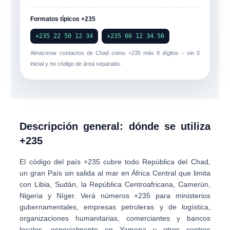
Formatos típicos +235
+235 22 50 12 34
+235 66 12 34 56
Almacenar contactos de Chad como
+235
más
8 dígitos
– sin 0
inicial y no código de área separado.
Descripción general: dónde se utiliza
+235
El código del país
+235
cubre todo
República del Chad
,
un gran País sin salida al mar en África Central que limita
con Libia, Sudán, la República Centroafricana, Camerún,
Nigeria y Níger. Verá números +235 para ministerios
gubernamentales, empresas petroleras y de logística,
organizaciones humanitarias, comerciantes y bancos
locales, especialmente en Yamena y otros centros