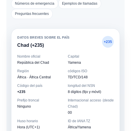
Números de emergencia
Ejemplos de llamadas
Preguntas frecuentes
DATOS BREVES SOBRE EL PAÍS
+235
Chad (+235)
Nombre oficial
Capital
República del Chad
Yamena
Región
códigos ISO
África · África Central
TD/TCD/148
Código del país
longitud del NSN
+235
8 dígitos (fijo y móvil)
Prefijo troncal
Internacional acceso (desde
Ninguno
Chad)
00
Huso horario
ID de IANA TZ
Hora (UTC+1)
África/Yamena