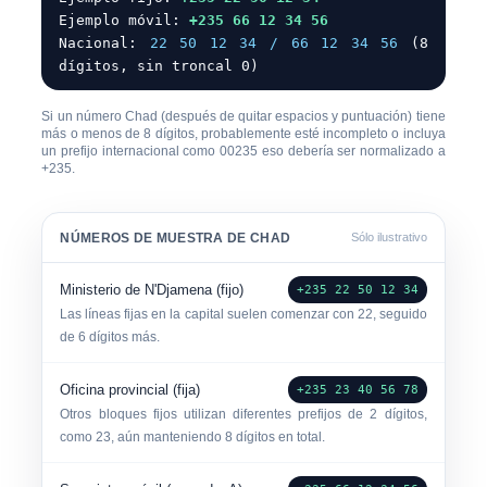
Ejemplo móvil:
+235 66 12 34 56
Nacional:
22 50 12 34 / 66 12 34 56
(8
dígitos, sin troncal 0)
Si un número Chad (después de quitar espacios y puntuación) tiene
más o menos de
8 dígitos
, probablemente esté incompleto o incluya
un prefijo internacional como
00235
eso debería ser normalizado a
+235
.
NÚMEROS DE MUESTRA DE CHAD
Sólo ilustrativo
Ministerio de N'Djamena (fijo)
+235 22 50 12 34
Las líneas fijas en la capital suelen comenzar con
22
, seguido
de 6 dígitos más.
Oficina provincial (fija)
+235 23 40 56 78
Otros bloques fijos utilizan diferentes prefijos de 2 dígitos,
como
23
, aún manteniendo 8 dígitos en total.