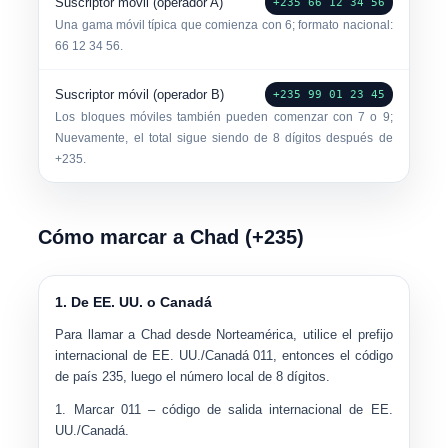
Suscriptor móvil (operador A)
+235 66 12 34 56
Una gama móvil típica que comienza con 6; formato nacional:
66 12 34 56
.
Suscriptor móvil (operador B)
+235 99 01 23 45
Los bloques móviles también pueden comenzar con 7 o 9;
Nuevamente, el total sigue siendo de 8 dígitos después de
+235.
Cómo marcar a Chad (+235)
1. De EE. UU. o Canadá
Para llamar a Chad desde Norteamérica, utilice el prefijo
internacional de EE. UU./Canadá
011
, entonces el código
de país
235
, luego el número local de 8 dígitos.
Marcar
011
– código de salida internacional de EE.
UU./Canadá.