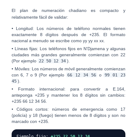
El plan de numeración chadiano es compacto y
relativamente fácil de validar:
•
Longitud:
Los números de teléfono normales tienen
exactamente
8 dígitos
después de +235. El formato
nacional a menudo se escribe como
yy yy xx xx
.
•
Líneas fijas:
Los teléfonos fijos en N'Djamena y algunas
ciudades más grandes generalmente comienzan con
22
(Por ejemplo
22 50 12 34
).
•
Móviles:
Los números de móvil generalmente comienzan
con
6
,
7
o
9
(Por ejemplo
66 12 34 56
o
99 01 23
45
).
•
Formato internacional:
para convertir a E.164,
anteponga
+235
y mantener los 8 dígitos sin cambios:
+235 66 12 34 56
.
•
Códigos cortos:
números de emergencia como
17
(policía) y
18
(fuego) tienen menos de 8 dígitos y son
no
marcado con +235.
Ejemplo fijo:
+235 22 50 12 34