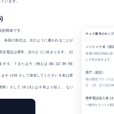
れています。
)
較的簡単です。
チャド番号のサンプ
降。 各国の形式は、次のように書かれることが
ンジャメナ省（固
固定電話は通常、次のように始まります。
22
首都の固定回線は多
に 6 桁が続きます。
ます
6
、
7
または
9
（例えば
66 12 34 56
県庁（固定）
します
+235
そして保管してください 8 桁は変
他の固定ブロックは
す。
23
、まだ合計8
警察）そして
18
(火) は 8 桁より短く、
ない
携帯電話加入者 (オ
一般的なモバイル範囲