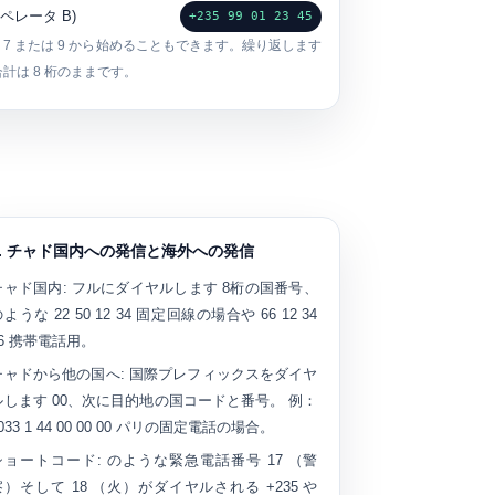
ペレータ B)
+235 99 01 23 45
 7 または 9 から始めることもできます。繰り返します
合計は 8 桁のままです。
3. チャド国内への発信と海外への発信
チャド国内:
フルにダイヤルします
8桁の国番号
、
のような
22 50 12 34
固定回線の場合や
66 12 34
6
携帯電話用。
チャドから他の国へ:
国際プレフィックスをダイヤ
ルします
00
、次に目的地の国コードと番号。 例：
033 1 44 00 00 00
パリの固定電話の場合。
ショートコード:
のような緊急電話番号
17
（警
察）そして
18
（火）がダイヤルされる +235 や