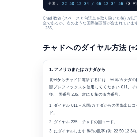
全国：
22 50 12 34 / 66 12 34 56
(8 桁
Chad 数値 (スペースと句読点を取り除いた後) 
全であるか、次のような国際接頭辞が含まれていま
+235
。
チャドへのダイヤル方法 (+2
1. アメリカまたはカナダから
北米からチャドに電話するには、米国/カナダの
際プレフィックスを使用してください
011
、そ
後、 国番号
235
、次に 8 桁の市内番号。
ダイヤル
011
– 米国/カナダからの国際出口コ
ド。
ダイヤル
235
– チャドの国コード。
にダイヤルします
8桁の数字
(例: 22 50 12 34