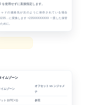
00 を使用せずに直接指定します。
チャドの連絡先が次のように保存されている場合
0235…
に変換します
+235XXXXXXXX
一貫した保管
のために。
のタイムゾーン
オフセット vs ンジャメ
タイムゾーン
ナ
ット (UTC+1)
参照