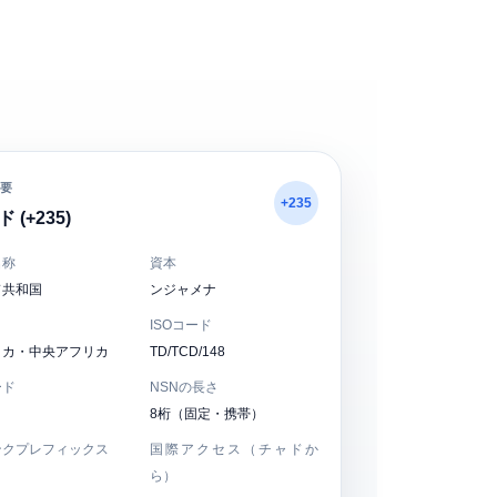
要
+235
 (+235)
名称
資本
ド共和国
ンジャメナ
ISOコード
リカ・中央アフリカ
TD/TCD/148
ード
NSNの長さ
8桁（固定・携帯）
ンクプレフィックス
国際アクセス（チャドか
ら）