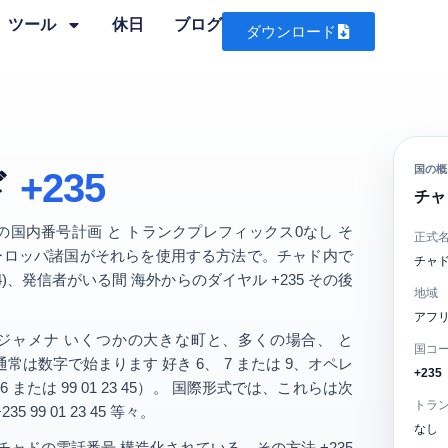
ツール
休日
ブログ
ダウンロード
国の概
ド
+235
チャド
桁の国内番号計画
と
トランクプレフィックス0なし
そ
正式
ーロッパ諸国がそれらを使用する方法で。チャド内で
チャ
4
)、発信者がいる間 海外からのダイヤル
+235
その後
地域
アフ
ジャメナ
いくつかの大きな町と、多くの場合、 と
国コ
通常は数字で始まります 好き
6
、
7
または
9
、オペレ
+235
56
または
99 01 23 45
）。 国際形式では、これらは次
トラ
235 99 01 23 45
等々。
なし
チャドの電話番号
構造化されている、その方法
+235