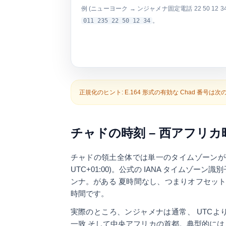
例 (ニューヨーク → ンジャメナ固定電話 22 50 12 34
011 235 22 50 12 34
。
正規化のヒント:
E.164 形式の有効な Chad 番号
チャドの時刻 – 西アフリカ時間
チャドの領土全体では単一のタイムゾーン
UTC+01:00)
。公式の IANA タイムゾーン
ンナ
。がある
夏時間なし
、つまりオフセット 
時間です。
実際のところ、ンジャメナは通常、
UTCよ
一致 そして中央アフリカの首都。典型的に