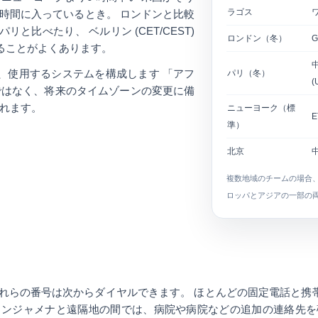
ラゴス
ワ
時間に入っているとき。 ロンドンと比較
リと比べたり、 ベルリン (CET/CEST)
ロンドン（冬）
G
れることがよくあります。
、使用するシステムを構成します
「アフ
パリ（冬）
(
ルではなく、将来のタイムゾーンの変更に備
されます。
ニューヨーク（標
E
準）
北京
中
複数地域のチームの場合
ロッパとアジアの一部の
れらの番号は次からダイヤルできます。 ほとんどの固定電話と携
 ンジャメナと遠隔地の間では、病院や病院などの追加の連絡先を