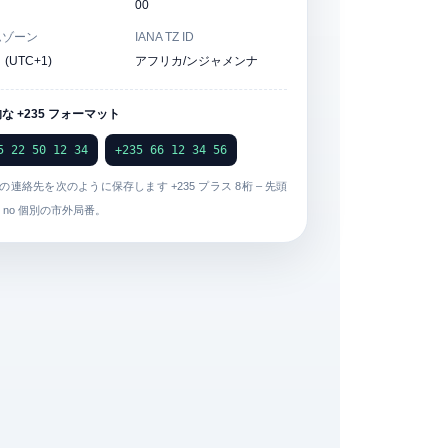
00
ムゾーン
IANA TZ ID
(UTC+1)
アフリカ/ンジャメンナ
な +235 フォーマット
5 22 50 12 34
+235 66 12 34 56
ドの連絡先を次のように保存します
+235
プラス
8桁
– 先頭
と no 個別の市外局番。