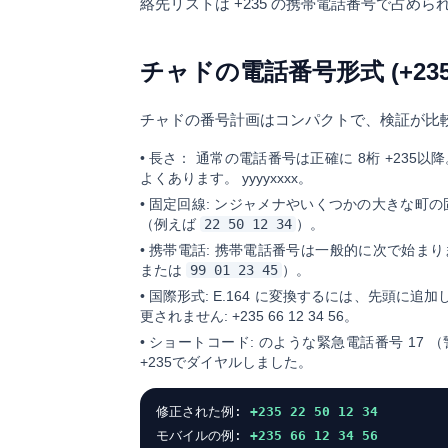
絡先リストは +235 の携帯電話番号で占めら
チャドの電話番号形式 (+235
チャドの番号計画はコンパクトで、検証が比
•
長さ：
通常の電話番号は正確に
8桁
+235以
よくあります。
yyyyxxxx
。
•
固定回線:
ンジャメナやいくつかの大きな町の
（例えば
22 50 12 34
）。
•
携帯電話:
携帯電話番号は一般的に次で始まり
または
99 01 23 45
）。
•
国際形式:
E.164 に変換するには、先頭に追加
更されません:
+235 66 12 34 56
。
•
ショートコード:
のような緊急電話番号
17
（
+235でダイヤルしました。
修正された例:
+235 22 50 12 34
モバイルの例:
+235 66 12 34 56