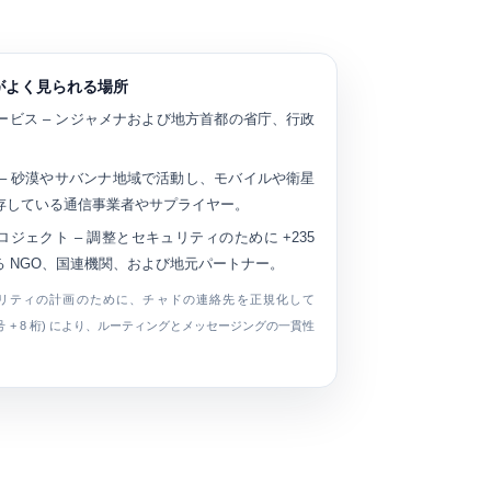
字がよく見られる場所
ービス
– ンジャメナおよび地方首都の省庁、行政
。
– 砂漠やサバンナ地域で活動し、モバイルや衛星
存している通信事業者やサプライヤー。
ロジェクト
– 調整とセキュリティのために +235
 NGO、国連機関、および地元パートナー。
ュリティの計画のために、チャドの連絡先を正規化して
号 + 8 桁) により、ルーティングとメッセージングの一貫性