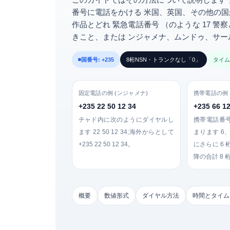
番号に電話をかける
米国、英国、その他の国
作品とどれ
緊急電話番号
（のような
17
警察
きこと、または ンジャメナ、ムンドゥ、サ
国番号: +235
8桁NSN・トランクなし「0」
タイムゾ
固定電話の例 (ンジャメナ)
携帯電話の例
+235 22 50 12 34
+235 66 12
チャド内に次のようにダイヤルし
携帯電話番
ます
22 50 12 34
;海外からとして
まります
6
+235 22 50 12 34
。
にさらに 6 桁
降の合計 8 
概要
数値形式
ダイヤル方法
時間とタイム