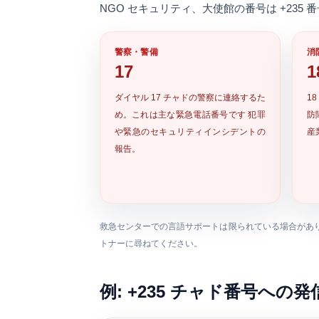
NGO セキュリティ、大使館の番号は +235
警察・警備
消
17
1
ダイヤル
17
チャドの警察に連絡するた
18
め。これは主な緊急電話番号です 犯罪
防
や緊急のセキュリティインシデントの
産
報告。
救急センターでの言語サポートは限られている場合があ
トナーに尋ねてください。
例: +235 チャド番号への発