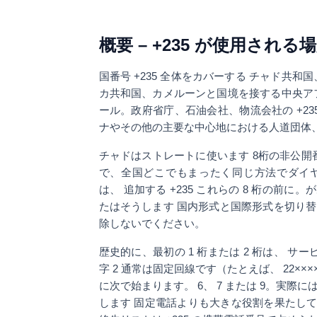
概要 – +235 が使用される
国番号
+235
全体をカバーする
チャド共和国
カ共和国、カメルーンと国境を接する中央ア
ール。政府省庁、石油会社、物流会社の +23
ナやその他の主要な中心地における人道団体
チャドはストレートに使います
8桁の非公開
で、全国どこでもまったく同じ方法でダイ
は、 追加する
+235
これらの 8 桁の前に。
たはそうします 国内形式と国際形式を切り
除しないでください。
歴史的に、最初の 1 桁または 2 桁は、
サー
字
2
通常は固定回線です（たとえば、
22×××
に次で始まります。
6
、
7
または
9
。実際に
します 固定電話よりも大きな役割を果たして