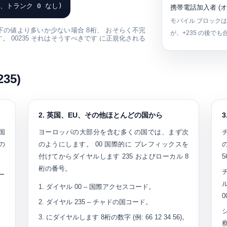
、トランク 0 なし)
携帯電話加入者 (オ
モバイル ブロックは
が以下の値より多いか少ない場合
8桁
、 おそらく不完
が、+235 の後でも
す。
00235
それはそうすべきです に正規化される
35)
2. 英国、EU、その他ほとんどの国から
国
ヨーロッパの大部分を含む多くの国では、まず次
の
のようにします。
00
国際的に プレフィックスを
付けてからダイヤルします
235
およびローカル 8
5
桁の番号。
ー
ダイヤル
00
– 国際アクセスコード。
0
ダイヤル
235
– チャドの国コード。
)。
にダイヤルします
8桁の数字
(例: 66 12 34 56)。