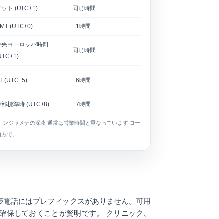
ット (UTC+1)
同じ時間
MT (UTC+0)
−1時間
中央ヨーロッパ時間
同じ時間
UTC+1)
T (UTC−5)
−6時間
部標準時 (UTC+8)
+7時間
、
ンジャメナの深夜
通常は営業時間と重なっています ヨー
両方で。
帯電話にはプレフィックスがありません。可用
確保しておくことが賢明です。 クリニック、