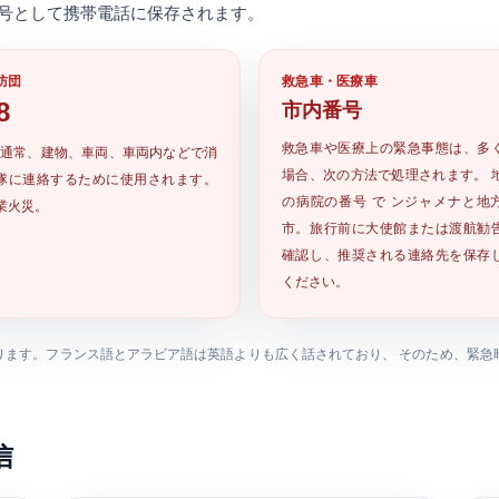
 番号として携帯電話に保存されます。
防団
救急車・医療車
8
市内番号
救急車や医療上の緊急事態は、多
通常、建物、車両、車両内などで消
場合、次の方法で処理されます。
隊に連絡するために使用されます。
の病院の番号
で ンジャメナと地
業火災。
市。旅行前に大使館または渡航勧
確認し、推奨される連絡先を保存
ください。
ります。フランス語とアラビア語は英語よりも広く話されており、 そのため、緊急
信