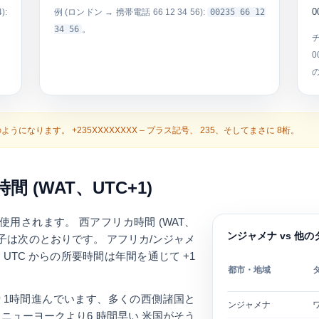
):
例 (ロンドン → 携帯電話 66 12 34 56):
00235 66 12
34 56
。
0
は次のようになります。
+235XXXXXXXX
– プラス記号、
235
、そしてまさに
8桁
。
 (WAT、UTC+1)
が使用されます。
西アフリカ時間 (WAT、
ンジャメナ vs 他
識別子は次のとおりです。
アフリカ/ンジャメ
UTC からの所要時間は年間を通じて +1
都市・地域
り1時間進んでいます
、多くの西側諸国と
ンジャメナ
ワ
は
ニューヨークより6 時間早い
米国がそう