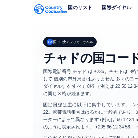
国のリスト
国際ダイヤル
TD
国 · 中央アフリカ · サヘル
チャドの国コー
国際電話番号
チャド
は
+235
。チャドは
8
して
個別の市外局番はありません
多くのヨ
ダイヤルする すべて
8桁
（例えば
22 50 12 3
に同じ 8 桁が続きます。
固定回線は主に以下に集中しています。
ン
22
。携帯電話番号ははるかに一般的であり、
ーターによって異なります (例えば
66 12 34 
のように表示されます。
+235 66 12 34 56
、
+
このガイドではその方法について説明します