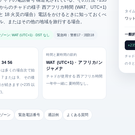
からのチャドの様子
西アフリカ時間 (WAT、UTC+1)
タイ
と
18
火災の場合）電話をかけるときに知っておくべ
ワット 
ール、またはその他の地域を旅行する場合。
一般的
ーン: WAT (UTC+1) · DST なし
緊急時：警察17・消防18
+23
時間と夏時間の節約
チャ
 34 56
WAT (UTC+1) · アフリカ/ン
の 0 
ジャメナ
号は多くの場合次で始
チャドが使用する
西アフリカ時間
、
7
または
9
、 その後
一年中一緒に
夏時間なし
。
が続きます (+235 以
桁)。
ゾーン
緊急電話番号
通話例
よくある質問