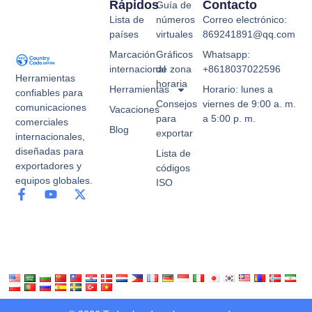
Rápidos
Contacto
Guía de
Lista de
números
Correo electrónico:
países
virtuales
869241891@qq.com
Marcación
Gráficos
Whatsapp:
internacional
de zona
+8618037022596
Herramientas
horaria
Herramientas
Horario: lunes a
confiables para
Consejos
viernes de 9:00 a. m.
comunicaciones
Vacaciones
para
a 5:00 p. m.
comerciales
Blog
exportar
internacionales,
diseñadas para
Lista de
exportadores y
códigos
equipos globales.
ISO