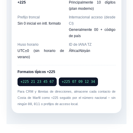
+225
Principalmente 10 dígitos
(plan moderno)
Prefijo troncal
Internacional acceso (desde
Sin 0 inicial en intl. formato
CI)
Generalmente 00 + código
de país
Huso horario
ID de IANA TZ
UTC±0 (sin horario de
África/Abiyán
verano)
Formatos típicos +225
+225 21 23 45 67
+225 07 09 12 34
Para CRM y libretas de direcciones, almacene cada contacto de
Costa de Marfil como
+225
seguido por el número nacional – sin
ningún
00
,
011
o prefijos de acceso local.