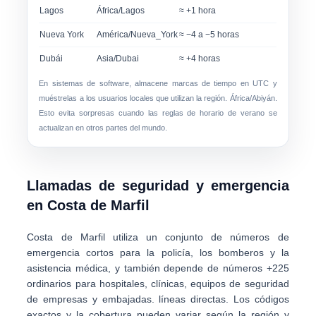
Lagos
África/Lagos
≈ +1 hora
Nueva York
América/Nueva_York
≈ −4 a −5 horas
Dubái
Asia/Dubai
≈ +4 horas
En sistemas de software, almacene marcas de tiempo en UTC y
muéstrelas a los usuarios locales que utilizan la región.
África/Abiyán
.
Esto evita sorpresas cuando las reglas de horario de verano se
actualizan en otros partes del mundo.
Llamadas de seguridad y emergencia
en Costa de Marfil
Costa de Marfil utiliza un conjunto de
números de
emergencia cortos
para la policía, los bomberos y la
asistencia médica, y también depende de números +225
ordinarios para hospitales, clínicas, equipos de seguridad
de empresas y embajadas. líneas directas. Los códigos
exactos y la cobertura pueden variar según la región y