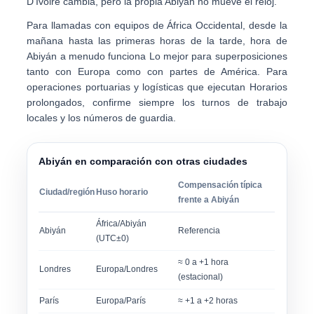
D'Ivoire cambia, pero la propia Abiyán no mueve el reloj.
Para llamadas con equipos de África Occidental,
desde la
mañana hasta las primeras horas de la tarde, hora de
Abiyán
a menudo funciona Lo mejor para superposiciones
tanto con Europa como con partes de América. Para
operaciones portuarias y logísticas que ejecutan Horarios
prolongados, confirme siempre los turnos de trabajo
locales y los números de guardia.
Abiyán en comparación con otras ciudades
Compensación típica
Ciudad/región
Huso horario
frente a Abiyán
África/Abiyán
Abiyán
Referencia
(UTC±0)
≈ 0 a +1 hora
Londres
Europa/Londres
(estacional)
París
Europa/París
≈ +1 a +2 horas