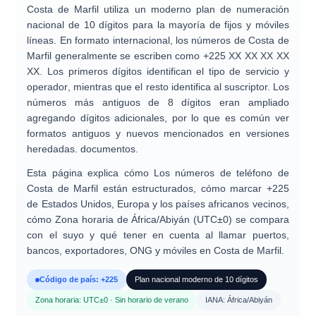
Costa de Marfil utiliza un moderno
plan de numeración
nacional de 10 dígitos
para la mayoría de fijos y móviles
líneas. En formato internacional, los números de Costa de
Marfil generalmente se escriben como
+225 XX XX XX XX
XX
. Los primeros dígitos identifican el
tipo de servicio y
operador
, mientras que el resto identifica al suscriptor. Los
números más antiguos de 8 dígitos eran ampliado
agregando dígitos adicionales, por lo que es común ver
formatos antiguos y nuevos mencionados en versiones
heredadas. documentos.
Esta página explica cómo
Los números de teléfono de
Costa de Marfil están estructurados
, cómo
marcar +225
de Estados Unidos, Europa y los países africanos vecinos,
cómo
Zona horaria de África/Abiyán (UTC±0)
se compara
con el suyo y qué tener en cuenta al llamar
puertos,
bancos, exportadores, ONG y móviles
en Costa de Marfil.
Código de país: +225
Plan nacional moderno de 10 dígitos
Zona horaria: UTC±0 · Sin horario de verano
IANA: África/Abiyán