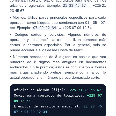
comienzan con
2
o relacionado dígitos para teléfonos fijos
urbanos y regionales. Ejemplo:
21 23 45 67
→
+225 21
23 45 67
.
•
Móviles:
Utilice pares principales específicos para cada
operador, como bloques que comiencen con
01-, 05-, 07-
etc. Ejemplo:
07 09 12 34
→
+225 07 09 12 34
.
•
Códigos cortos y servicios:
Algunos números de
operador y de atención al cliente utilizan números más
cortos. o patrones especiales; Por lo general, solo se
puede acceder a ellos desde Costa de Marfil.
•
Números heredados de 8 dígitos:
es posible que vea
números de 8 dígitos más antiguos en documentos
archivados. En la práctica, estos se convirtieron a formas
más largas añadiendo prefijos; siempre confirma con la
actual operador si un número parece demasiado corto.
Oficina de Abiyán (fija):
+225 21 23 45 67
Móvil para contacto de logística:
+225 07
09 12 34
Ejemplos de escritura nacional:
21 23 45
67 / 07 09 12 34