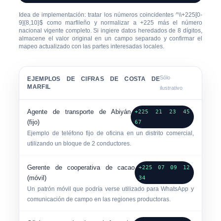
Idea de implementación: tratar los números coincidentes
^\\+225[0-
9]{8,10}$
como marfileño y normalizar a
+225
más el número
nacional vigente completo. Si ingiere datos heredados de 8 dígitos,
almacene el valor original en un campo separado y confirmar el
mapeo actualizado con las partes interesadas locales.
Sólo
EJEMPLOS DE CIFRAS DE COSTA DE
MARFIL
ilustrativo
Agente de transporte de Abiyán
+225 21 23 45
(fijo)
67
Ejemplo de teléfono fijo de oficina en un distrito comercial,
utilizando un bloque de 2 conductores.
Gerente de cooperativa de cacao
+225 07 09 12
(móvil)
34
Un patrón móvil que podría verse utilizado para WhatsApp y
comunicación de campo en las regiones productoras.