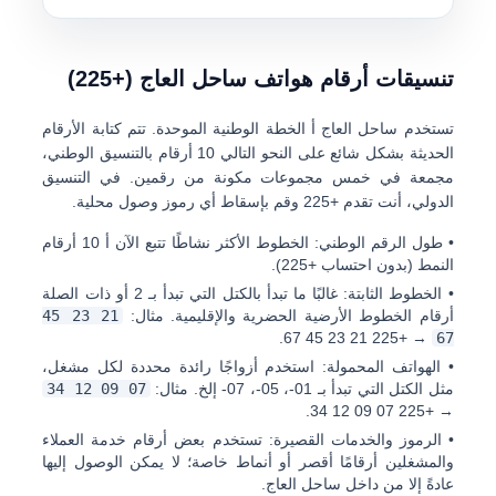
تنسيقات أرقام هواتف ساحل العاج (+225)
تستخدم ساحل العاج أ
الخطة الوطنية الموحدة
. تتم كتابة الأرقام
الحديثة بشكل شائع على النحو التالي
10 أرقام
بالتنسيق الوطني،
مجمعة في خمس مجموعات مكونة من رقمين. في التنسيق
الدولي، أنت تقدم
+225
وقم بإسقاط أي رموز وصول محلية.
•
طول الرقم الوطني:
الخطوط الأكثر نشاطًا تتبع الآن أ
10 أرقام
النمط (بدون احتساب +225).
•
الخطوط الثابتة:
غالبًا ما تبدأ بالكتل التي تبدأ بـ
2
أو ذات الصلة
أرقام الخطوط الأرضية الحضرية والإقليمية. مثال:
21 23 45
.
+225 21 23 45 67
→
67
•
الهواتف المحمولة:
استخدم أزواجًا رائدة محددة لكل مشغل،
مثل الكتل التي تبدأ بـ
01-، 05-، 07-
إلخ. مثال:
07 09 12 34
.
+225 07 09 12 34
→
•
الرموز والخدمات القصيرة:
تستخدم بعض أرقام خدمة العملاء
والمشغلين أرقامًا أقصر أو أنماط خاصة؛ لا يمكن الوصول إليها
عادةً إلا من داخل ساحل العاج.