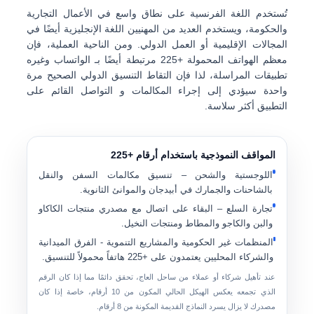
تُستخدم اللغة الفرنسية على نطاق واسع في الأعمال التجارية
والحكومة، ويستخدم العديد من المهنيين اللغة الإنجليزية أيضًا في
المجالات الإقليمية أو العمل الدولي. ومن الناحية العملية، فإن
معظم الهواتف المحمولة +225 مرتبطة أيضًا بـ
الواتساب وغيره
تطبيقات المراسلة
، لذا فإن التقاط التنسيق الدولي الصحيح مرة
واحدة سيؤدي إلى إجراء المكالمات و التواصل القائم على
التطبيق أكثر سلاسة.
المواقف النموذجية باستخدام أرقام +225
اللوجستية والشحن
– تنسيق مكالمات السفن والنقل
بالشاحنات والجمارك في أبيدجان والموانئ الثانوية.
تجارة السلع
– البقاء على اتصال مع مصدري منتجات الكاكاو
والبن والكاجو والمطاط ومنتجات النخيل.
المنظمات غير الحكومية والمشاريع التنموية
- الفرق الميدانية
والشركاء المحليين يعتمدون على +225 هاتفاً محمولاً للتنسيق.
عند تأهيل شركاء أو عملاء من ساحل العاج، تحقق دائمًا مما إذا كان الرقم
الذي تجمعه يعكس
الهيكل الحالي المكون من 10 أرقام
، خاصة إذا كان
مصدرك لا يزال يسرد النماذج القديمة المكونة من 8 أرقام.