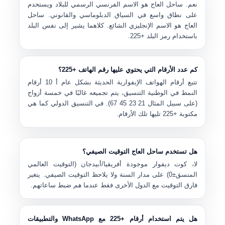
نعم.
ساحل العاج
هو الاسم الفرنسي الرسمي للبلاد ويستخدم
على نطاق واسع في السياق الدبلوماسي والقانوني.
ساحل
العاج
هو الاسم الإنجليزي الشائع. كلاهما يشير إلى نفس البلد
باستخدام رمز البلد
+225
.
كم عدد الأرقام التي يحتوي عليها رقم الهاتف +225؟
تتبع أرقام الهواتف الإيفوارية الحديثة بشكل عام أ
10 أرقام
النمط في الوطنية التنسيق، يتم تجميعه غالبًا في خمسة أزواج
(على سبيل المثال
21 23 45 67
). في التنسيق الدولي كما هي
مكتوبة
+225
تليها تلك الأرقام.
هل تستخدم ساحل العاج التوقيت الصيفي؟
لا، كوت ديفوار موجودة
أفريقيا/أبيدجان (التوقيت العالمي
المنسق±0)
على مدار السنة ولا يلاحظ التوقيت الصيفي. يتغير
فارق التوقيت مع الدول الأخرى فقط عندما
هم
ضبط ساعاتهم.
هل يتم استخدام أرقام +225 مع WhatsApp والتطبيقات