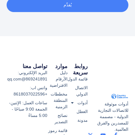
يُقدِّم
روابط
موارد
تواصل معنا
سريعة
دليل
البريد الإلكتروني:
قائمة الدول
الأرقام
869241891@qq.com
الافتراضية
الاتصال
واتس اب:
الدولي
مخططات
+8618037022596
المنطقة
أدوات
ساعات العمل: الإثنين-
أدوات موثوقة
الزمنية
الجمعة 9:00 صباحًا -
للاتصالات التجارية
العطل
نصائح
5:00 مساءً
الدولية - مصممة
مدونة
التصدير
للمصدرين والفرق
العالمية.
قائمة رموز