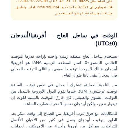
على أنماط مثل
00225 21 23 45 67
أو
00-225-07-09-12-
34
، تحويلهم إلى
+22521234567
و
+22507091234
داخليا، وتطبيق
مسافات متسقة عند عرضها للمستخدمين.
الوقت في ساحل العاج – أفريقيا/أبيدجان
(UTC±0)
تستخدم ساحل العاج منطقة زمنية واحدة بإزاحة قدرها
التوقيت
العالمي المنسق±0
. اسم المنطقة الزمنية IANA هو
أفريقيا/
أبيدجان
. هنالك
لا يوجد التوقيت الصيفي
، وبالتالي التوقيت المحلي
في أبيدجان يبقى ثابتا طوال العام.
من الناحية العملية، تشترك أبيدجان في نفس توقيت الساعة
توقيت غرينتش (GMT)
. عندما تقوم الدول الأوروبية بالتبديل بين
التوقيت الشتوي والصيفي، فإن فارق التوقيت بالنسبة لكوت إن
ديفوار تتغير، ولكن أبيدجان نفسها لا تحرك عقارب الساعة.
للمكالمات مع فرق غرب أفريقيا،
من الصباح إلى وقت مبكر بعد
الظهر بتوقيت أبيدجان
يعمل في كثير من الأحيان الأفضل
للتداخلات مع كل من أوروبا وأجزاء من الأمريكتين. لعمليات