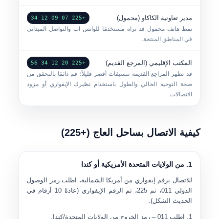
مدير تعاونية الكاكاو (محمول)
+225 07 09 12 34
نمط هاتف محمول قد تراه مستخدمًا للواتس اب والتواصل الميداني
في المناطق المنتجة.
المكتب الإقليمي (المرجع القديم)
+225 20 12 34 56
قد تظهر المراجع القديمة تنسيقات أقصر قليلاً؛ قم دائمًا بالتحقق من
صحة التوجيه الحالي والطول باستخدام نظيرك الإيفواري أو مزود
الاتصالات.
كيفية الاتصال بساحل العاج (+225)
1. من الولايات المتحدة الأمريكية أو كندا
للاتصال برقم إيفواري من أمريكا الشمالية، اطلب رمز الوصول
الدولي
011
، ثم
225
، ثم الرقم الإيفواري (عادةً 10 أرقام في
الحديث الشكل).
اطلب
011
– رمز الخروج من الولايات المتحدة/كندا.