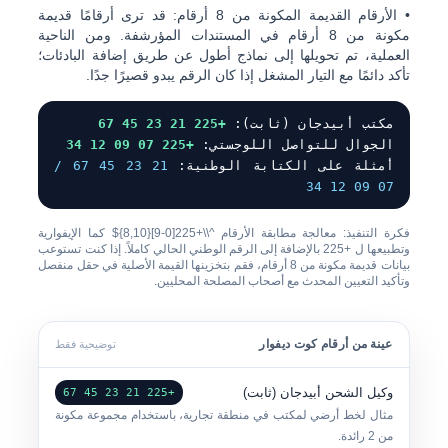
•
الأرقام القديمة المكونة من 8 أرقام:
قد ترى أرقامًا قديمة
مكونة من 8 أرقام في المستندات المؤرشفة. ومن الناحية
العملية، تم تحويلها إلى نماذج أطول عن طريق إضافة البادئات؛
تأكد دائمًا مع التيار المشغل إذا كان الرقم يبدو قصيرًا جدًا.
مكتب أبيدجان (ثابت):
+225 21 23 45 67
الجوال للتواصل اللوجستي:
+225 07 09 12 34
أمثلة على الكتابة الوطنية:
21 23 45 67 /
07 09 12 34
فكرة التنفيذ: معالجة مطابقة الأرقام
^\\+225[0-9]{8,10}$
كما الإيفوارية
وتطبيعها ل
+225
بالإضافة إلى الرقم الوطني الحالي كاملاً. إذا كنت تستوعب
بيانات قديمة مكونة من 8 أرقام، فقم بتخزينها القيمة الأصلية في حقل منفصل
وتأكيد التعيين المحدث مع أصحاب المصلحة المحليين.
عينة من أرقام كوت ديفوار
توضيحية فقط
وكيل الشحن أبيدجان (ثابت)
+225 21 23 45 67
مثال لخط أرضي لمكتب في منطقة تجارية، باستخدام مجموعة مكونة
من 2 رائدة.