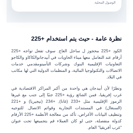
الوصول المحلية.
نظرة عامة - حيث يتم استخدام +225
الكود
+225
محجوز ل
ساحل العاج
. سوف تفعل تواجه +225
أرقام عند التعامل معها
ميناء الحاويات في أبيدجان
والكاكاو والكاجو
التعاونيات الإقليمية
البنوك وشركات التأمين
ومقدمي خدمات
الاتصالات والتكنولوجيا المالية، و المنظمات الدولية التي لها مكاتب
في البلاد.
ونظرًا لأن أبيدجان هي واحدة من أكبر المراكز الاقتصادية في
غرب إفريقيا، فمن الشائع رؤية +225 جنبًا إلى جنب مع غيرها
الرموز الإقليمية مثل
+233 (غانا)
,
+234 (نيجيريا)
و
+221
(السنغال)
في المستندات التجارية وقوائم الاتصال. للتوجيه
وتنظيف البيانات الأغراض، تأكد من معالجة الأنظمة
+225
الأرقام
كدولة منفصلة، حتى لو كان العملاء قم بتجميعها تحت عنوان
"غرب أفريقيا" العام.