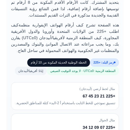
بتحديد المشترك. كانت الأرقام الأقدم المكونة من 8 أرقام تم
توسيعها بإضافة أرقام إضافية، لذا فمن الشائع رؤية التنسيقات
القديمة والجديدة مذكورة في التراث القديم المستندات.
هذه الصفحة تشرح كيف
أرقام الهواتف الإيفوارية منظمة
كيف
اطلب +225
من الولايات المتحدة وأوروبا والدول الأفريقية
المجاورة، كيف
المنطقة الزمنية لأفريقيا/أبيدجان (UTC±0)
يقارن
بك، وما يجب مراعاته عند الاتصال
الموانئ والبنوك والمصدرين
والمنظمات غير الحكومية والهواتف المحمولة
في ساحل العاج.
رمز البلد: +225
الخطة الوطنية الحديثة المكونة من 10 أرقام
المنطقة الزمنية: UTC±0 · لا يوجد التوقيت الصيفي
إيانا: أفريقيا/أبيدجان
مثال لخط أرضي (أبيدجان)
+225 21 23 45 67
تنسيق نموذجي للخط الثابت باستخدام أ
2-البدء
كتلة للمناطق الحضرية.
مثال الجوال
+225 07 09 12 34