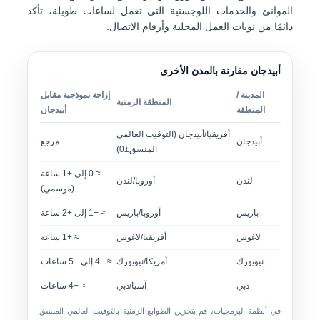
الموانئ والخدمات اللوجستية التي تعمل لساعات طويلة، تأكد
دائمًا من نوبات العمل المحلية وأرقام الاتصال.
أبيدجان مقارنة بالمدن الأخرى
المدينة /
إزاحة نموذجية مقابل
المنطقة الزمنية
المنطقة
أبيدجان
أفريقيا/أبيدجان (التوقيت العالمي
أبيدجان
مرجع
المنسق±0)
≈ 0 إلى +1 ساعة
لندن
أوروبا/لندن
(موسمي)
باريس
أوروبا/باريس
≈ +1 إلى +2 ساعة
لاغوس
أفريقيا/لاغوس
≈ +1 ساعة
نيويورك
أمريكا/نيويورك
≈ −4 إلى −5 ساعات
دبي
آسيا/دبي
≈ +4 ساعات
في أنظمة البرمجيات، قم بتخزين الطوابع الزمنية بالتوقيت العالمي المنسق