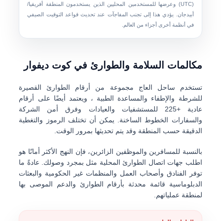
(UTC) وعرضها للمستخدمين المحليين الذين يستخدمون المنطقة
أفريقيا/
أبيدجان
. يؤدي هذا إلى تجنب المفاجآت عند تحديث قواعد التوقيت الصيفي
في أنظمة أخرى أجزاء من العالم.
مكالمات السلامة والطوارئ في كوت ديفوار
تستخدم ساحل العاج مجموعة من
أرقام الطوارئ القصيرة
للشرطة والإطفاء والمساعدة الطبية ، ويعتمد أيضًا على أرقام
عادية +225 للمستشفيات والعيادات وفرق أمن الشركة
والسفارات الخطوط الساخنة. يمكن أن تختلف الرموز والتغطية
الدقيقة حسب المنطقة وقد يتم تحديثها بمرور الوقت.
بالنسبة للمسافرين والموظفين الزائرين، فإن النهج الأكثر أمانًا هو
اطلب جهات اتصال الطوارئ المحلية مثل بمجرد وصولك
. عادةً ما
توفر الفنادق وأصحاب العمل والمنظمات غير الحكومية والبعثات
الدبلوماسية قائمة محدثة بأرقام الطوارئ والدعم الموصى بها
لمنطقة عملياتهم.