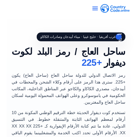
سي
غرب أفريقيا · خليج غينيا · ميناء أبيدجان وصادرات الكاكاو
آي
ساحل العاج / رمز البلد لكوت
ديفوار
+225
رمز الاتصال الدولي للدولة
ساحل العاج (ساحل العاج)
يكون
+225
. سترى هذا الرمز على أرقام
وكلاء الشحن والمحطات
في
أبيدجان،
مصدري الكاكاو والكاجو
عبر المناطق الداخلية، المكاتب
الحكومية في ياموسوكرو وعلى الهواتف المحمولة اليومية لسكان
ساحل العاج والمغتربين.
تستخدم كوت ديفوار الحديثة
خطة الترقيم الوطني المكونة من 10
أرقام
لمعظم الهواتف الثابتة والمتنقلة خطوط. في التنسيق
الدولي، عادة ما تتم كتابة الأرقام الإيفوارية كـ
+225 XX XX XX
XX
. الأرقام الأولى تحدد
اكتب الخدمة والمشغل
بينما يقوم الباقي