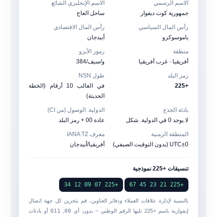
الاسم الرسمي
الاسم الإنجليزي الشائع
جمهورية كوت ديفوار
ساحل العاج
رأس المال السياسي
رأس المال الاقتصادي
ياموسوكرو
أبيدجان
منطقة
رموز الأيزو
أفريقيا · غرب أفريقيا
و/سيف/384
رمز البلد
طول NSN
+225
في الغالب 10 أرقام (الخطة
الحديثة)
بادئة الجذع
الدولية. الوصول (من CI)
لا يوجد 0 في الدولية. شكل
عادة 00 + رمز البلد
المنطقة الزمنية
معرف IANA TZ
UTC±0 (بدون التوقيت الصيفي)
أفريقيا/أبيدجان
تنسيقات +225 نموذجية
+225 07 09 12 34
+225 21 23 45 67
بالنسبة لإدارة علاقات العملاء ودفاتر العناوين، قم بتخزين كل جهة اتصال
إيفوارية باسم
+225
تليها الرقم الوطني – بدون أي
00
,
011
أو بادئات