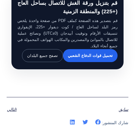
قم بتنزيل ورقة الغش للاتصال بساحل العاج
(+225) والمنطقة الزمنية
قم بتصدير هذه الصفحة كملف PDF من صفحة واحدة يلخص
رمز البلد لساحل العاج / كوت ديفوار +225، الإيفواري
تنسيقات الأرقام وتوقيت أبيدجان (UTC±0) ونصائح عملية
للاتصال بالموانئ والمصدرين والمكاتب الهواتف المحمولة في
جميع أنحاء البلاد.
تحميل قوات الدفاع الشعبي
تصفح جميع البلدان
سابق
التالي
شارك المنشور: