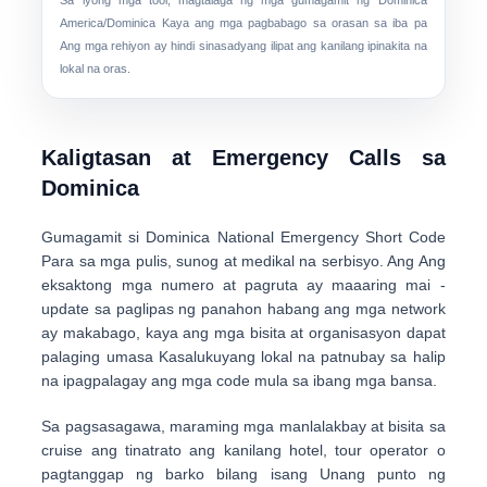
Sa iyong mga tool, magtalaga ng mga gumagamit ng Dominica
America/Dominica
Kaya ang mga pagbabago sa orasan sa iba pa
Ang mga rehiyon ay hindi sinasadyang ilipat ang kanilang ipinakita na
lokal na oras.
Kaligtasan at Emergency Calls sa
Dominica
Gumagamit si Dominica
National Emergency Short Code
Para sa mga pulis, sunog at medikal na serbisyo. Ang Ang
eksaktong mga numero at pagruta ay maaaring mai -
update sa paglipas ng panahon habang ang mga network
ay makabago, kaya ang mga bisita at organisasyon dapat
palaging umasa
Kasalukuyang lokal na patnubay
sa halip
na ipagpalagay ang mga code mula sa ibang mga bansa.
Sa pagsasagawa, maraming mga manlalakbay at bisita sa
cruise ang tinatrato ang kanilang hotel, tour operator o
pagtanggap ng barko bilang isang Unang punto ng