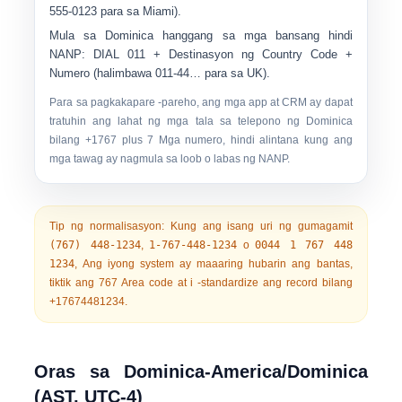
555-0123
para sa Miami).
Mula sa Dominica hanggang sa mga bansang hindi
NANP:
DIAL
011
+ Destinasyon ng Country Code +
Numero (halimbawa
011-44…
para sa UK).
Para sa pagkakapare -pareho, ang mga app at CRM ay dapat
tratuhin ang lahat ng mga tala sa telepono ng Dominica
bilang
+1767
plus 7 Mga numero, hindi alintana kung ang
mga tawag ay nagmula sa loob o labas ng NANP.
Tip ng normalisasyon:
Kung ang isang uri ng gumagamit
(767) 448-1234
,
1-767-448-1234
o
0044 1 767 448
1234
, Ang iyong system ay maaaring hubarin ang bantas,
tiktik ang
767
Area code at i -standardize ang record bilang
+17674481234
.
Oras sa Dominica-America/Dominica
(AST, UTC-4)