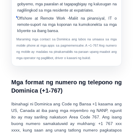
gobyerno, mga paaralan at tagapagbigay ng kalusugan na
naglilingkod sa mga residente at expatriates.
Offshore at Remote Work
-Maliit na pinansiyal, IT o
remote-suport na mga koponan na kumokonekta sa mga
kliyente sa ibang bansa.
Maraming mga contact sa Dominica ang lubos na umaasa sa
mga
mobile phone
at mga apps sa pagmemensahe. A +1-767 Ang numero
ng mobile ay madalas na pinakamabilis na paraan upang maabot ang
mga operator ng paglilibot, driver o kawani ng bukid.
Mga format ng numero ng telepono ng
Dominica (+1-767)
Ibinahagi ni Dominica ang
Code ng Bansa +1
kasama ang
US, Canada at iba pang mga miyembro ng NANP, ngunit
ito ay may sariling nakatuon
Area Code 767
. Ang isang
buong numero samakatuwid ay mukhang:
+1 767 xxx
xxxx
, kung saan ang unang tatlong numero pagkatapos