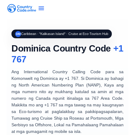
Caribbean · "Kalikasan Island" · Cruise at Eco-Tourism Hub
DM
Dominica Country Code
+1
767
Ang International Country Calling Code para sa
Komonwelt ng Dominica
ay
+1 767
. Si Dominica ay bahagi
ng
North American Numbering Plan (NANP)
, Kaya ang
mga numero nito ay mukhang katulad sa amin at mga
numero ng Canada ngunit itinalaga sa
767 Area Code
.
Makikita mo ang +1 767 sa mga tawag na may kaugnayan
sa
Eco-turismo at paglalakbay sa pakikipagsapalaran
,
Tumawag ang Cruise Ship sa Roseau at Portsmouth
, Mga
Serbisyo sa Offshore, Lokal na Pamahalaang Pamahalaan
at mga gumagamit ng mobile sa isla.