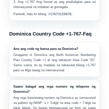
Ang
+1-767
Ang format ay ang pinakaligtas para sa
internasyonal na imbakan at gumagala.
Panloob, itala ito bilang
+17673159876
.
Dominica Country Code +1-767-Faq
Ano ang code ng bansa para sa Dominica?
Ginagamit ni Dominica ang
North American Numbering
Plan Country Code +1
at ang nakatuon
Area Code 767
.
Sama -sama, ito ay madalas na nakasulat bilang
+1-767
para sa Mga tawag sa internasyonal.
Gaano katagal ang mga numero ng telepono ng
Dominica?
Ang mga karaniwang numero ng Dominica ay sumusunod
sa pattern ng NANP:
1 + 3-digit na area code + 7-digit na
lokal bilang
. Sa buong internasyonal na form ng isang