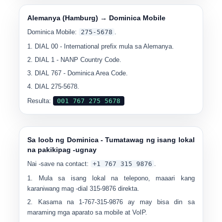
Alemanya (Hamburg) → Dominica Mobile
Dominica Mobile:
275-5678
.
DIAL
00
- International prefix mula sa Alemanya.
DIAL
1
- NANP Country Code.
DIAL
767
- Dominica Area Code.
DIAL
275-5678
.
Resulta:
001 767 275 5678
Sa loob ng Dominica - Tumatawag ng isang lokal
na pakikipag -ugnay
Nai -save na contact:
+1 767 315 ​​9876
.
Mula sa isang lokal na telepono, maaari kang
karaniwang mag -dial
315-9876
direkta.
Kasama na
1-767-315-9876
ay may bisa din sa
maraming mga aparato sa mobile at VoIP.