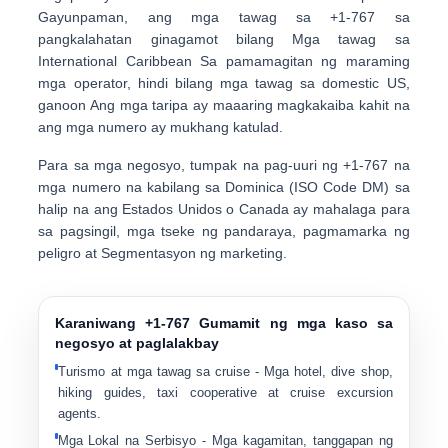
Gayunpaman, ang mga tawag sa +1-767 sa
pangkalahatan ginagamot bilang
Mga tawag sa
International Caribbean
Sa pamamagitan ng maraming
mga operator, hindi bilang mga tawag sa domestic US,
ganoon Ang mga taripa ay maaaring magkakaiba kahit na
ang mga numero ay mukhang katulad.
Para sa mga negosyo, tumpak na pag-uuri ng +1-767 na
mga numero na kabilang sa
Dominica (ISO Code DM)
sa
halip na ang Estados Unidos o Canada ay mahalaga para
sa
pagsingil, mga tseke ng pandaraya, pagmamarka ng
peligro at Segmentasyon ng marketing
.
Karaniwang +1-767 Gumamit ng mga kaso sa
negosyo at paglalakbay
Turismo at mga tawag sa cruise
- Mga hotel, dive shop,
hiking guides, taxi cooperative at cruise excursion
agents.
Mga Lokal na Serbisyo
- Mga kagamitan, tanggapan ng