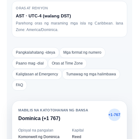
ORAS AT REHIYON
AST · UTC-4 (walang DST)
Parehong oras ng maraming mga isla ng Caribbean. Iana
Zone:
America/Dominica
.
Pangkalahatang -ideya
Mga format ng numero
Paano mag -dial
Oras at Time Zone
Kaligtasan at Emergency
Tumawag ng mga halimbawa
FAQ
MABILIS NA KATOTOHANAN NG BANSA
+1-767
Dominica (+1 767)
Opisyal na pangalan
Kapital
Komonwelt ng Dominica
Reed