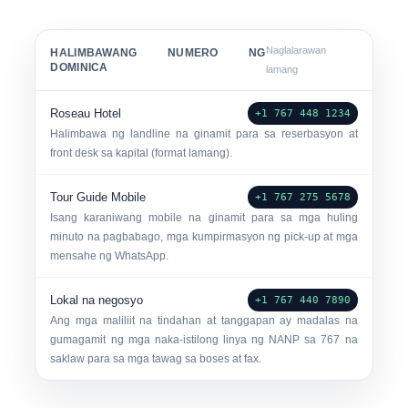
Naglalarawan
HALIMBAWANG NUMERO NG
DOMINICA
lamang
Roseau Hotel
+1 767 448 1234
Halimbawa ng landline na ginamit para sa reserbasyon at
front desk sa kapital (format lamang).
Tour Guide Mobile
+1 767 275 5678
Isang karaniwang mobile na ginamit para sa mga huling
minuto na pagbabago, mga kumpirmasyon ng pick-up at mga
mensahe ng WhatsApp.
Lokal na negosyo
+1 767 440 7890
Ang mga maliliit na tindahan at tanggapan ay madalas na
gumagamit ng mga naka-istilong linya ng NANP sa 767 na
saklaw para sa mga tawag sa boses at fax.