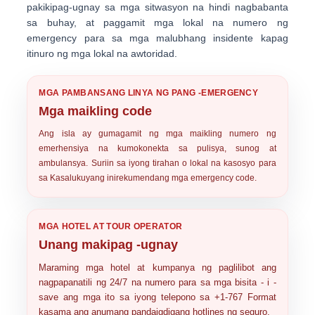
pakikipag-ugnay sa mga sitwasyon na hindi nagbabanta
sa buhay, at paggamit
mga lokal na numero ng
emergency
para sa mga malubhang insidente kapag
itinuro ng mga lokal na awtoridad.
MGA PAMBANSANG LINYA NG PANG -EMERGENCY
Mga maikling code
Ang isla ay gumagamit ng mga maikling numero ng
emerhensiya na kumokonekta sa pulisya, sunog at
ambulansya. Suriin sa iyong tirahan o lokal na kasosyo para
sa
Kasalukuyang inirekumendang mga emergency code
.
MGA HOTEL AT TOUR OPERATOR
Unang makipag -ugnay
Maraming mga hotel at kumpanya ng paglilibot ang
nagpapanatili ng 24/7 na numero para sa mga bisita - i -
save ang mga ito sa iyong telepono sa
+1-767
Format
kasama ang anumang pandaigdigang hotlines ng seguro.