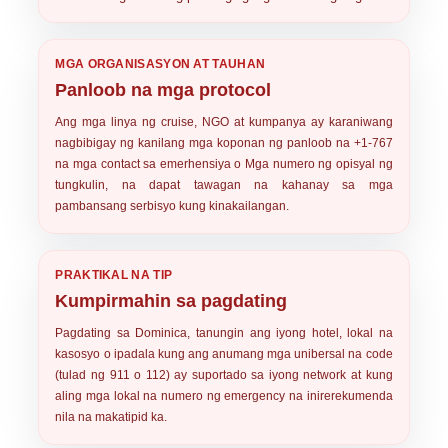
MGA ORGANISASYON AT TAUHAN
Panloob na mga protocol
Ang mga linya ng cruise, NGO at kumpanya ay karaniwang
nagbibigay ng kanilang mga koponan ng panloob na +1-767
na mga contact sa emerhensiya o Mga numero ng opisyal ng
tungkulin, na dapat tawagan na kahanay sa mga
pambansang serbisyo kung kinakailangan.
PRAKTIKAL NA TIP
Kumpirmahin sa pagdating
Pagdating sa Dominica, tanungin ang iyong hotel, lokal na
kasosyo o ipadala kung ang anumang mga unibersal na code
(tulad ng 911 o 112) ay suportado sa iyong network at kung
aling mga lokal na numero ng emergency na inirerekumenda
nila na makatipid ka.