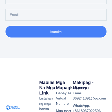
Isumite
Mabilis
Mga
Makipag -
Na Mga
Mapagkukunan
Ugnay
Link
Gabay sa
Email:
Listahan
Virtual
869241891@qq.com
ng mga
Numero
WhatsApp:
bansa
Mga tsart
+8618037022596