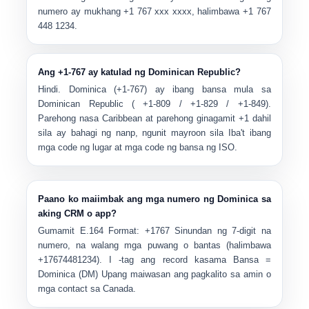
numero ay mukhang
+1 767 xxx xxxx
, halimbawa
+1 767
448 1234
.
Ang +1-767 ay katulad ng Dominican Republic?
Hindi.
Dominica (+1-767)
ay ibang bansa mula sa
Dominican Republic ( +1-809 / +1-829 / +1-849)
.
Parehong nasa Caribbean at parehong ginagamit +1 dahil
sila ay bahagi ng nanp, ngunit mayroon sila
Iba't ibang
mga code ng lugar at mga code ng bansa ng ISO
.
Paano ko maiimbak ang mga numero ng Dominica sa
aking CRM o app?
Gumamit
E.164 Format
:
+1767
Sinundan ng 7-digit na
numero, na walang mga puwang o bantas (halimbawa
+17674481234
). I -tag ang record kasama
Bansa =
Dominica (DM)
Upang maiwasan ang pagkalito sa amin o
mga contact sa Canada.