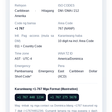
Rehiyon
ISO CODES
Caribbean · Hilagang
DM / DMA / 212
Amerika
Code ng bansa
Area Code
+1 767
767 (NANP)
Intl. Pag -access (mula sa
Karaniwang haba
DM)
10 digit na incl. Area Code
011 + Country Code
Time zone
IANA TZ ID
AST · UTC-4
America/Dominica
Emergency
Pera
Pambansang Emergency
East Caribbean Dollar
Short Code*
(XCD)
Karaniwang +1-767 Mga Format (Illustrative)
+1 767 448 1234
+1 767 275 5678
Mag -imbak ng mga contact sa Dominica bilang
+1767
kasunod ng
7 digit (
+17674481234
). Gumamit lamang ng mga puwang o dash