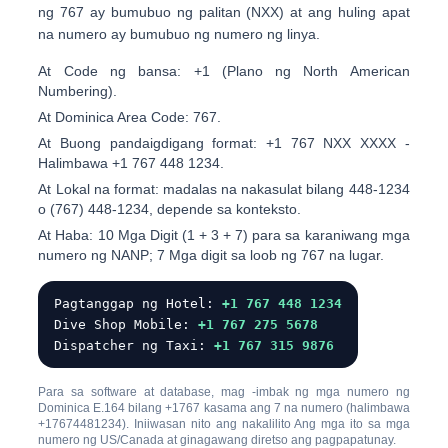
ng 767 ay bumubuo ng palitan (
NXX
) at ang huling apat
na numero ay bumubuo ng numero ng linya.
At
Code ng bansa:
+1
(Plano ng North American
Numbering).
At
Dominica Area Code:
767
.
At
Buong pandaigdigang format:
+1 767 NXX XXXX
-
Halimbawa
+1 767 448 1234
.
At
Lokal na format:
madalas na nakasulat bilang
448-1234
o
(767) 448-1234
, depende sa konteksto.
At
Haba:
10 Mga Digit (1 + 3 + 7) para sa karaniwang mga
numero ng NANP; 7 Mga digit sa loob ng 767 na lugar.
Pagtanggap ng Hotel:
+1 767 448 1234
Dive Shop Mobile:
+1 767 275 5678
Dispatcher ng Taxi:
+1 767 315 ​​9876
Para sa software at database, mag -imbak ng mga numero ng
Dominica
E.164
bilang
+1767
kasama ang 7 na numero (halimbawa
+17674481234
). Iniiwasan nito ang nakalilito Ang mga ito sa mga
numero ng US/Canada at ginagawang diretso ang pagpapatunay.