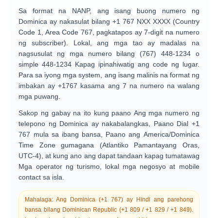
Sa format na NANP, ang isang buong numero ng
Dominica ay nakasulat bilang
+1 767 NXX XXXX
(Country
Code 1, Area Code 767, pagkatapos ay 7-digit na numero
ng subscriber). Lokal, ang mga tao ay madalas na
nagsusulat ng mga numero bilang
(767) 448-1234
o
simple
448-1234
Kapag ipinahiwatig ang code ng lugar.
Para sa iyong mga system, ang isang malinis na format ng
imbakan ay
+1767
kasama ang 7 na numero na walang
mga puwang.
Sakop ng gabay na ito kung paano
Ang mga numero ng
telepono ng Dominica ay nakabalangkas
, Paano
Dial +1
767 mula sa ibang bansa
, Paano ang
America/Dominica
Time Zone
gumagana (Atlantiko Pamantayang Oras,
UTC-4), at kung ano ang dapat tandaan kapag tumatawag
Mga operator ng turismo, lokal mga negosyo at mobile
contact
sa isla.
Mahalaga:
Ang Dominica (+1 767) ay
Hindi ang parehong
bansa
bilang
Dominican Republic
(+1 809 / +1 829 / +1 849).