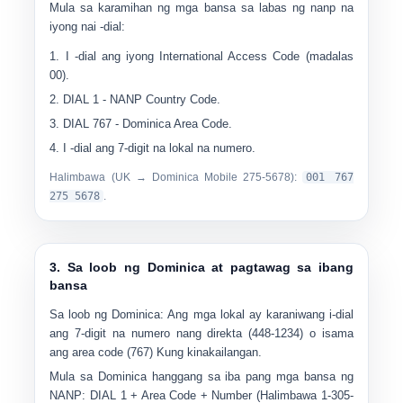
Mula sa karamihan ng mga bansa sa labas ng nanp na
iyong nai -dial:
I -dial ang iyong
International Access Code
(madalas
00
).
DIAL
1
- NANP Country Code.
DIAL
767
- Dominica Area Code.
I -dial ang
7-digit na lokal na numero
.
Halimbawa (UK → Dominica Mobile
275-5678
):
001 767
275 5678
.
3. Sa loob ng Dominica at pagtawag sa ibang
bansa
Sa loob ng Dominica:
Ang mga lokal ay karaniwang i-dial
ang 7-digit na numero nang direkta (
448-1234
) o isama
ang area code
(767)
Kung kinakailangan.
Mula sa Dominica hanggang sa iba pang mga bansa ng
NANP:
DIAL
1
+ Area Code + Number (Halimbawa
1-305-