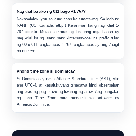
Nag-dial ba ako ng 011 bago +1-767?
Nakasalalay iyon sa kung saan ka tumatawag. Sa loob ng
NANP (US, Canada, atbp.) Karaniwan kang nag -dial
1-
767
direkta. Mula sa maraming iba pang mga bansa ay
nag -dial ka ng isang pang -internasyonal na prefix tulad
ng
00
o
011
, pagkatapos
1-767
, pagkatapos ay ang 7-digit
na numero.
Anong time zone si Dominica?
Si Dominica ay nasa
Atlantic Standard Time (AST)
, Alin
ang
UTC-4
, at kasalukuyang ginagawa
hindi obserbahan
ang oras ng pag -save ng liwanag ng araw
. Ang pangalan
ng Iana Time Zone para magamit sa software ay
America/Dominica
.