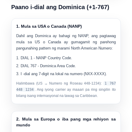
Paano i-dial ang Dominica (+1-767)
1. Mula sa USA o Canada (NANP)
Dahil ang Dominica ay bahagi ng NANP, ang pagtawag
mula sa US o Canada ay gumagamit ng parehong
pangunahing pattern ng marami North American Numero:
DIAL
1
- NANP Country Code.
DIAL
767
- Dominica Area Code.
I -dial ang
7-digit na lokal na numero
(NXX-XXXX).
Halimbawa (US → Numero ng Roseau
448-1234
):
1 767
448 1234
. Ang iyong carrier ay maaari pa ring singilin ito
bilang isang internasyonal na tawag sa Caribbean.
2. Mula sa Europa o iba pang mga rehiyon sa
mundo