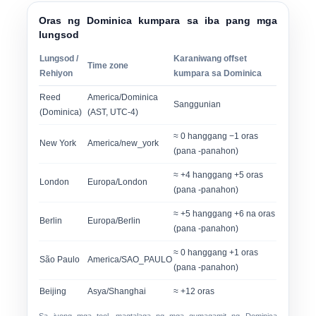
Oras ng Dominica kumpara sa iba pang mga
lungsod
Lungsod /
Karaniwang offset
Time zone
Rehiyon
kumpara sa Dominica
Reed
America/Dominica
Sanggunian
(Dominica)
(AST, UTC-4)
≈ 0 hanggang −1 oras
New York
America/new_york
(pana -panahon)
≈ +4 hanggang +5 oras
London
Europa/London
(pana -panahon)
≈ +5 hanggang +6 na oras
Berlin
Europa/Berlin
(pana -panahon)
≈ 0 hanggang +1 oras
São Paulo
America/SAO_PAULO
(pana -panahon)
Beijing
Asya/Shanghai
≈ +12 oras