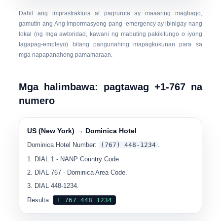
Dahil ang imprastraktura at pagruruta ay maaaring magbago,
gamutin ang
Ang impormasyong pang -emergency ay ibinigay nang
lokal
(ng mga awtoridad, kawani ng mabuting pakikitungo o iyong
tagapag-empleyo) bilang pangunahing mapagkukunan para sa
mga napapanahong pamamaraan.
Mga halimbawa: pagtawag +1-767 na
numero
US (New York) → Dominica Hotel
Dominica Hotel Number:
(767) 448-1234
.
DIAL
1
- NANP Country Code.
DIAL
767
- Dominica Area Code.
DIAL
448-1234
.
Resulta:
1 767 448 1234