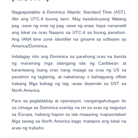
Nagpapatakbo si Dominica
Atlantic Standard Time (AST)
,
Alin ang
UTC-4
buong taon. May kasalukuyang
Walang
pag -save ng oras ng pag -save ng araw
, kaya nananatili
ang lokal na oras Naayos sa UTC-4 sa buong panahon.
Ang IANA time zone identifier na ginamit sa software ay
America/Dominica
.
Inilalagay nito ang Dominica sa parehong oras na banda
ng maraming mga silangang isla ng Caribbean at
karaniwang
Isang oras nang maaga sa oras ng US sa
panahon ng taglamig
, at nakahanay o bahagyang offset
habang Mga bahagi ng tag -araw depende sa DST sa
North America.
Para sa paglalakbay at operasyon, nangangahulugan ito
na
Umaga sa Dominica
overlay na rin sa
oras ng negosyo
sa Europa
, habang
hapon sa isla
maaaring mapaunlakan
Mga tawag sa North America bago matapos ang lokal na
araw ng trabaho.