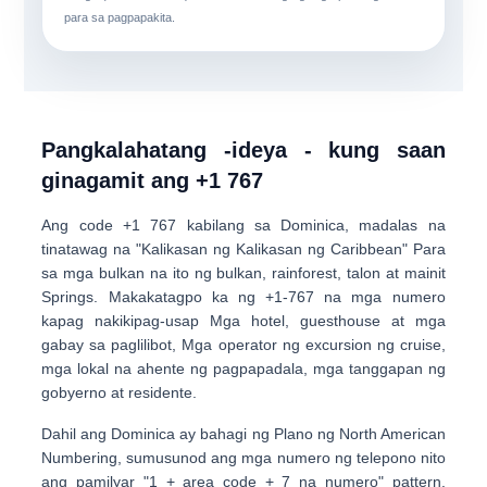
para sa pagpapakita.
Pangkalahatang -ideya - kung saan
ginagamit ang +1 767
Ang code
+1 767
kabilang sa
Dominica
, madalas na
tinatawag na
"Kalikasan ng Kalikasan ng Caribbean"
Para
sa mga bulkan na ito ng bulkan, rainforest, talon at mainit
Springs. Makakatagpo ka ng +1-767 na mga numero
kapag nakikipag-usap
Mga hotel, guesthouse at mga
gabay sa paglilibot
,
Mga operator ng excursion ng cruise
,
mga lokal na ahente ng pagpapadala, mga tanggapan ng
gobyerno at residente.
Dahil ang Dominica ay bahagi ng
Plano ng North American
Numbering
, sumusunod ang mga numero ng telepono nito
ang pamilyar
"1 + area code + 7 na numero"
pattern.