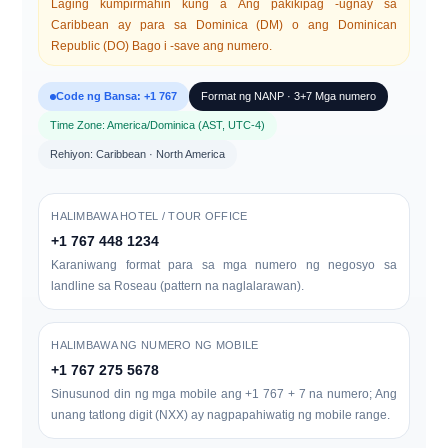
Laging kumpirmahin kung a Ang pakikipag -ugnay sa
Caribbean ay para sa
Dominica (DM)
o ang
Dominican
Republic (DO)
Bago i -save ang numero.
Code ng Bansa: +1 767
Format ng NANP · 3+7 Mga numero
Time Zone: America/Dominica (AST, UTC-4)
Rehiyon: Caribbean · North America
HALIMBAWA HOTEL / TOUR OFFICE
+1 767 448 1234
Karaniwang format para sa mga numero ng negosyo sa
landline sa Roseau (pattern na naglalarawan).
HALIMBAWA NG NUMERO NG MOBILE
+1 767 275 5678
Sinusunod din ng mga mobile ang +1 767 + 7 na numero; Ang
unang tatlong digit (NXX) ay nagpapahiwatig ng mobile range.