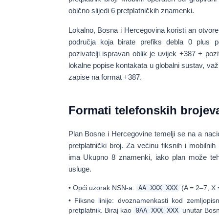
obično slijedi 6 pretplatničkih znamenki.
Lokalno, Bosna i Hercegovina koristi an
otvore
područja koja birate
prefiks debla 0
plus po
pozivatelji ispravan oblik je uvijek
+387 + poziv
lokalne popise kontakata u globalni sustav, važn
zapise na format +387.
Formati telefonskih brojev
Plan Bosne i Hercegovine temelji se na a
naci
pretplatnički broj. Za većinu fiksnih i mobilni
ima
Ukupno 8 znamenki
, iako plan može teh
usluge.
•
Opći uzorak NSN-a:
AA XXX XXX
(A = 2–7, X 
•
Fiksne linije:
dvoznamenkasti kod zemljopisn
pretplatnik. Biraj kao
0AA XXX XXX
unutar Bosn