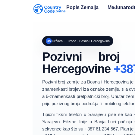
Popis Zemalja
Međunarodn
BA
Država · Europa · Bosna i Hercegovina
Pozivni broj
Hercegovine
+38
Pozivni broj zemlje za
Bosna i Hercegovina
je
znamenkasti brojevi
iza oznake zemlje, s a
dvo
a
6-znamenkasti pretplatnički broj
. Unutar zem
prije pozivnog broja područja ili mobilnog telefo
Tipični fiksni telefon u Sarajevu piše se kao
Sarajevo. Fiksne linije u Banja Luci počinj
sekvence kao što su
+387 61 234 567
. Plan j