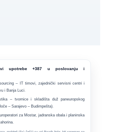
jevi upotrebe +387 u poslovanju i
sourcing
– IT timovi, zajednički servisni centri i
vu i Banja Luci.
stika
– tvornice i skladišta duž paneuropskog
Ploče – Sarajevo – Budimpešta).
turoperatori za Mostar, jadranska obala i planinska
Jahorina.
tora,
mobiteli (6x)
češći su od fiksnih linija; biti spreman na