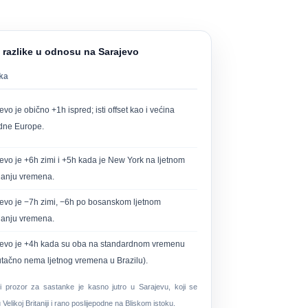
 razlike u odnosu na Sarajevo
ika
evo je obično +1h ispred; isti offset kao i većina
dne Europe.
evo je +6h zimi i +5h kada je New York na ljetnom
nanju vremena.
evo je −7h zimi, −6h po bosanskom ljetnom
nanju vremena.
jevo je +4h kada su oba na standardnom vremenu
utačno nema ljetnog vremena u Brazilu).
i prozor za sastanke je
kasno jutro u Sarajevu
, koji se
elikoj Britaniji i rano poslijepodne na Bliskom istoku.