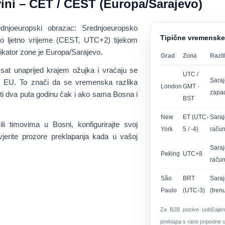
ini – CET / CEST (Europa/Sarajevo)
ednjoeuropski obrazac:
Srednjoeuropsko
Tipične vremenske
o ljetno vrijeme (CEST, UTC+2)
tijekom
ikator zone je
Europa/Sarajevo
.
Grad
Zona
Razl
sat unaprijed krajem ožujka i vraćaju se
UTC /
Saraj
m EU. To znači da se vremenska razlika
London
GMT ·
zapa
ti dva puta godinu čak i ako sama Bosna i
BST
New
ET (UTC-
Saraj
li timovima u Bosni, konfigurirajte svoj
York
5 / -4)
raču
vjerite prozore preklapanja kada u vašoj
Saraj
Peking
UTC+8
raču
São
BRT
Sara
Paulo
(UTC-3)
(tren
Za B2B pozive uobičajen
preklapa s rano popodne u V