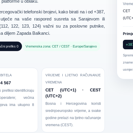
platforme u oblaku.
Vreme
CET 
cegovački telefonski brojevi
, kako
birati na i od +387
,
(UTC+
utječe na vaše raspored susreta sa Sarajevom ili
 (112, 122, 123, 124)
važni su za poslovne putnike,
ima diljem Zapada Balkanci.
Primj
+38
čni prefiks 0
Vremenska zona: CET / CEST · Europe/Sarajevo
Sprem
znamen
usmjer
BITELA
VRIJEME I LJETNO RAČUNANJE
34 567
VREMENA
CET (UTC+1) · CEST
x prefiksi identificiraju
(UTC+2)
peratere; većina
Bosna i Hercegovina koristi
ojeva ima ukupno 8
srednjoeuropsko vrijeme, a svake
godine prelazi na ljetno računanje
vremena (CEST).