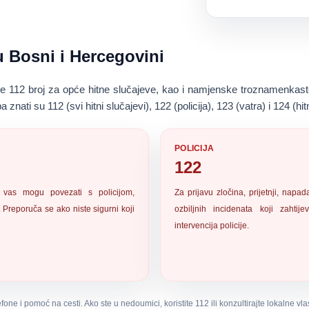
u Bosni i Hercegovini
je
112
broj za opće hitne slučajeve, kao i namjenske troznamenkaste 
eba znati su
112 (svi hitni slučajevi)
,
122 (policija)
,
123 (vatra)
i
124 (hi
POLICIJA
122
 vas mogu povezati s policijom,
Za prijavu zločina, prijetnji, napada
 Preporuča se ako niste sigurni koji
ozbiljnih incidenata koji zahtije
intervencija policije
.
efone i pomoć na cesti. Ako ste u nedoumici, koristite
112
ili konzultirajte lokalne vla