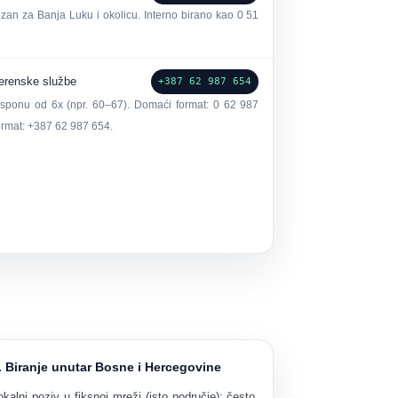
zan za Banja Luku i okolicu. Interno birano kao 0 51
terenske službe
+387 62 987 654
rasponu od 6x (npr. 60–67). Domaći format: 0 62 987
rmat: +387 62 987 654.
. Biranje unutar Bosne i Hercegovine
okalni poziv u fiksnoj mreži (isto područje):
često