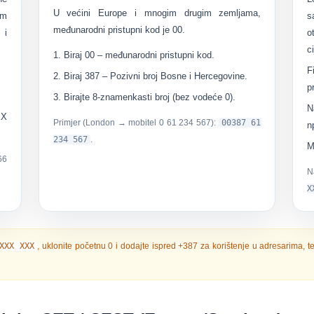
U većini Europe i mnogim drugim zemljama,
im
međunarodni pristupni kod je
00
.
 i
o
c
Biraj
00
– međunarodni pristupni kod.
F
Biraj
387
– Pozivni broj Bosne i Hercegovine.
p
Birajte
8-znamenkasti broj
(bez vodeće 0).
N
XX
Primjer (London → mobitel 0 61 234 567):
00387 61
n
234 567
.
M
66
N
X
XXX XXX
, uklonite početnu 0 i dodajte ispred
+387
za korištenje u adresarima, t