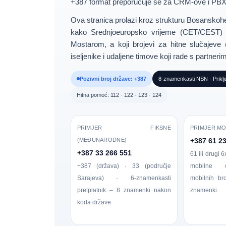
+387 format
preporučuje se za CRM-ove i PBX 
Ova stranica prolazi kroz strukturu
Bosanskoher
kako
Srednjoeuropsko vrijeme (CET/CEST)
Mostarom, a koji
brojevi za hitne slučajeve
iseljenike i udaljene timove koji rade s partner
Pozivni broj države: +387
8-znamenkasti NSN · Priklju
Hitna pomoć: 112 · 122 · 123 · 124
PRIMJER FIKSNE
PRIMJER MO
(MEĐUNARODNE)
+387 61 2
+387 33 266 551
61 ili drugi 6
+387 (država) · 33 (područje
mobilne o
Sarajeva) · 6-znamenkasti
mobilnih br
pretplatnik – 8 znamenki nakon
znamenki.
koda države.