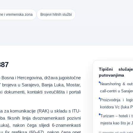
me i vremenska zona
Brojevi hitnih službi
387
Tipični sluča
putovanjima
o
Bosna i Hercegovina
, država jugoistočne
Nearshoring & out
7 brojeva u
Sarajevo, Banja Luka, Mostar,
call-centri u Saraje
i dokumenti, kontakti sveučilišta i portali
Proizvodnja i logi
koridora Vc (luka 
ija za komunikacije (RAK) u skladu s ITU-
Turizam
– hoteli i 
ba fiksnih linija
dvoznamenkasti pozivni
mjesta kao što je 
Luka)
, nakon čega slijedi 6-znamenkasti
i u
6x prefiksa (60–67)
, nakon čega opet
U mnogim od ovih sek