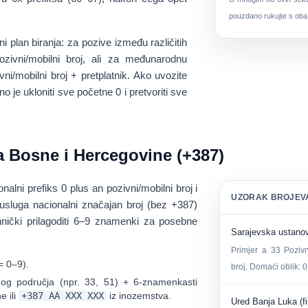
pouzdano rukujte s oba u
ni plan biranja
: za pozive između različitih
zivni/mobilni broj, ali za međunarodnu
ni/mobilni broj + pretplatnik
. Ako uvozite
o je ukloniti sve početne 0 i pretvoriti sve
a Bosne i Hercegovine (+387)
onalni prefiks 0
plus an
pozivni/mobilni broj
i
UZORAK BROJEVA
h usluga nacionalni značajan broj (bez +387)
nički prilagoditi 6–9 znamenki za posebne
Sarajevska ustanov
Primjer a
33
Pozivn
= 0–9).
broj. Domaći oblik: 
og područja (npr. 33, 51) + 6-znamenkasti
e ili
+387 AA XXX XXX
iz inozemstva.
Ured Banja Luka (f