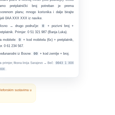
samo
pretplatnički broj
potreban je prema
tvorenom planu; mnogo korisnika i dalje birajte
ijeli 0AA XXX XXX iz navike.
iksno → drugo područje:
0
+ pozivni broj +
retplatnik. Primjer: 0 51 321 987 (Banja Luka).
a mobitele:
0
+ kod mobitela (6x) + pretplatnik,
pr. 0 61 234 567.
eđunarodni iz Bosne:
00
+ kod zemlje + broj.
a primjer, fiksna linija Sarajevo → Beč:
0043 1 XXX
XXX
.
elefonskim sustavima u