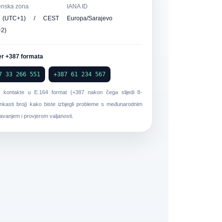
nska zona
IANA ID
(UTC+1) / CEST
Europa/Sarajevo
2)
er +387 formata
7 33 266 551
+387 61 234 567
i kontakte u
E.164 format
(+387 nakon čega slijedi 8-
kasti broj) kako biste izbjegli probleme s međunarodnim
avanjem i provjerom valjanosti.