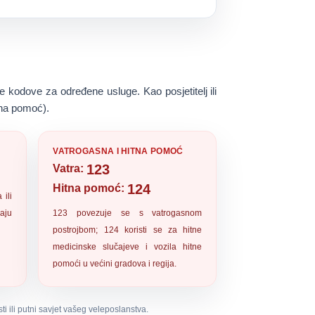
kodove za određene usluge. Kao posjetitelj ili
tna pomoć)
.
VATROGASNA I HITNA POMOĆ
123
Vatra:
124
Hitna pomoć:
 ili
vaju
123
povezuje se s vatrogasnom
postrojbom;
124
koristi se za hitne
medicinske slučajeve i vozila hitne
pomoći u većini gradova i regija.
sti ili putni savjet vašeg veleposlanstva.