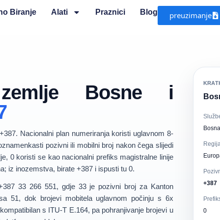
o Biranje
Alati
Praznici
Blog
preuzimanje
KRATK
 zemlje Bosne i
Bosn
7
Služb
Bosna
+387
. Nacionalni plan numeriranja koristi uglavnom
8-
Regij
znamenkasti pozivni ili mobilni broj
nakon čega slijedi
Europ
lje,
0
koristi se kao nacionalni prefiks magistralne linije
na; iz inozemstva, birate
+387
i ispusti tu 0.
Pozivn
+387
+387 33 266 551
, gdje
33
je pozivni broj za Kanton
u sa
51
, dok brojevi mobitela uglavnom počinju s
6x
Prefik
e kompatibilan s ITU-T E.164, pa pohranjivanje brojevi u
0