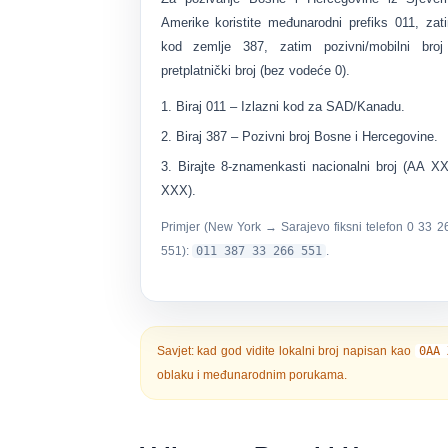
Amerike koristite međunarodni prefiks
011
, zat
kod zemlje
387
, zatim
pozivni/mobilni broj
pretplatnički broj
(bez vodeće 0).
Biraj
011
– Izlazni kod za SAD/Kanadu.
Biraj
387
– Pozivni broj Bosne i Hercegovine.
Birajte
8-znamenkasti nacionalni broj
(AA X
XXX).
Primjer (New York → Sarajevo fiksni telefon 0 33 2
551):
011 387 33 266 551
.
Savjet:
kad god vidite lokalni broj napisan kao
0AA 
oblaku i međunarodnim porukama.