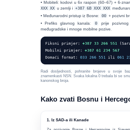
•
Mobiteli:
kodovi u
6x raspon (60–67)
+ 6-znam
XXX XX
u zemlji i
+387 6B XXX XXX
međunaro
•
Međunarodni pristup iz Bosne:
00
+ pozivni bro
•
Prefiks glavnog kanala:
0
prije pozivnog
međugradske i mnoge mobilne pozive.
Fiksni primjer:
+387 33 266 551
(Sara
Mobilni primjer:
+387 61 234 567
Domaći format:
033 266 551
ili
061 2
Radi dosljednosti, pohranite brojeve u svoje 
znamenkasti NSN
. Svaka lokalna 0 trebala bi se sm
kanonskog broja.
Kako zvati Bosnu i Herceg
1. Iz SAD-a ili Kanade
Za pozivanje Bosne i Hercegovine iz Sjever