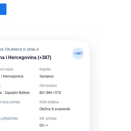
E ČINJENICE O ZEMLJI
+387
a i Hercegovina (+387)
eni naziv
Kapital
 i Hercegovina
Sarajevo
a
ISO kodovi
a · Zapadni Balkan
BA / BIH / 070
i broj zemlje
NSN duljina
Obično 8 znamenki
s prtljažnika
Intl. pristup
00 / +