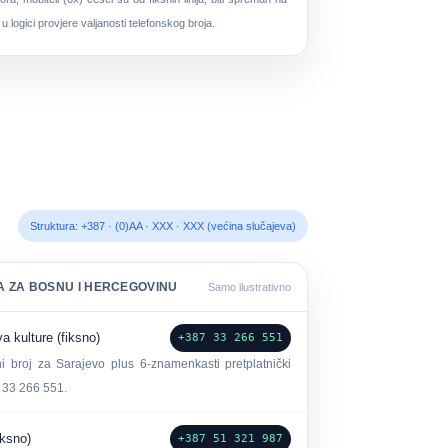
 logici provjere valjanosti telefonskog broja.
Struktura: +387 · (0)AA · XXX · XXX (većina slučajeva)
 ZA BOSNU I HERCEGOVINU
Samo ilustrativno
a kulture (fiksno)
+387 33 266 551
i broj za Sarajevo plus 6-znamenkasti pretplatnički
0 33 266 551.
iksno)
+387 51 321 987