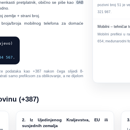
enkasti pretplatnik, obično se piše kao
0AB
pozivni broj
51
je ve
dno.
321 987.
j zemlje + strani broj.
 broja/broja mobilnog telefona za domaće
Mobilni – tehničar 
Mobilni prefiksi u 
654; međunarodni fo
jevo)
34 567
.
baze podataka kao
+387 nakon čega slijedi 8-
atrati samo prefiksom za oblikovanje, a ne dijelom
ovinu (+387)
2. Iz Ujedinjenog Kraljevstva, EU ili
3
susjednih zemalja
ne
L