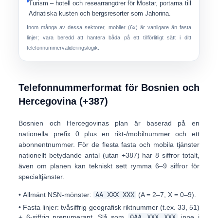
Turism
– hotell och researrangörer för Mostar, portarna till
Adriatiska kusten och bergsresorter som Jahorina.
Inom många av dessa sektorer,
mobiler (6x)
är vanligare än fasta
linjer; vara beredd att hantera båda på ett tillförlitligt sätt i ditt
telefonnummervalideringslogik.
Telefonnummerformat för Bosnien och
Hercegovina (+387)
Bosnien och Hercegovinas plan är baserad på en
nationella prefix 0
plus en
rikt-/mobilnummer
och ett
abonnentnummer. För de flesta fasta och mobila tjänster
nationellt betydande antal (utan +387) har
8 siffror totalt
,
även om planen kan tekniskt sett rymma 6–9 siffror för
specialtjänster.
•
Allmänt NSN-mönster:
AA XXX XXX
(A = 2–7, X = 0–9).
•
Fasta linjer:
tvåsiffrig geografisk riktnummer (t.ex. 33, 51)
+ 6-siffrig prenumerant. Slå som
0AA XXX XXX
inne i