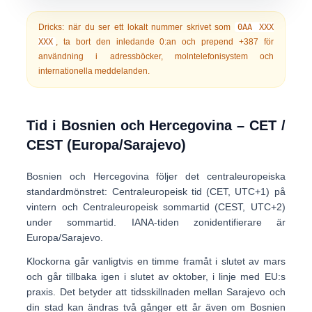
Dricks:
när du ser ett lokalt nummer skrivet som
0AA XXX
XXX
, ta bort den inledande 0:an och prepend
+387
för
användning i adressböcker, molntelefonisystem och
internationella meddelanden.
Tid i Bosnien och Hercegovina – CET /
CEST (Europa/Sarajevo)
Bosnien och Hercegovina följer det centraleuropeiska
standardmönstret:
Centraleuropeisk tid (CET, UTC+1)
på
vintern och
Centraleuropeisk sommartid (CEST, UTC+2)
under sommartid. IANA-tiden zonidentifierare är
Europa/Sarajevo
.
Klockorna går vanligtvis en timme framåt i slutet av mars
och går tillbaka igen i slutet av oktober, i linje med EU:s
praxis. Det betyder att tidsskillnaden mellan Sarajevo och
din stad kan ändras två gånger ett år även om Bosnien