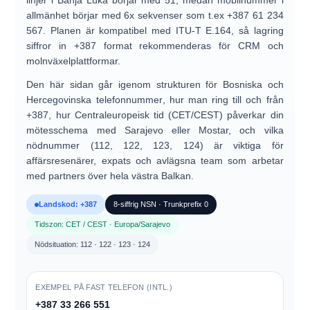
linjer i Banja Luka börjar med
51
, medan mobilnummer i
allmänhet börjar med
6x
sekvenser som t.ex
+387 61 234
567
. Planen är kompatibel med ITU-T E.164, så lagring
siffror in
+387 format
rekommenderas för CRM och
molnväxelplattformar.
Den här sidan går igenom strukturen för
Bosniska och
Hercegovinska telefonnummer
, hur man
ring till och från
+387
, hur
Centraleuropeisk tid (CET/CEST)
påverkar din
mötesschema med Sarajevo eller Mostar, och vilka
nödnummer (112, 122, 123, 124)
är viktiga för
affärsresenärer, expats och avlägsna team som arbetar
med partners över hela västra Balkan.
Landskod: +387
8-siffrig NSN · Trunkprefix 0
Tidszon: CET / CEST · Europa/Sarajevo
Nödsituation: 112 · 122 · 123 · 124
EXEMPEL PÅ FAST TELEFON (INTL.)
+387 33 266 551