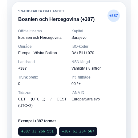
SNABBFAKTA OM LANDET
+387
Bosnien och Hercegovina (+387)
Officiellt namn
Kapital
Bosnien och Hercegovina
Sarajevo
Område
ISO-koder
Europa · Västra Balkan
BA / BIH / 070
Landskod
NSN längd
+387
Vanligtvis 8 siffror
Trunk prefix
Intl. tillträde
0
00 / +
Tidszon
IANA ID
CET (UTC+1) / CEST
Europa/Sarajevo
(UTC+2)
Exempel +387 format
+387 33 266 551
+387 61 234 567