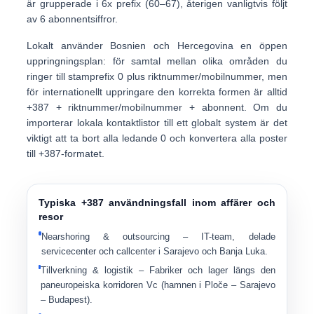
är grupperade i
6x prefix (60–67)
, återigen vanligtvis följt
av 6 abonnentsiffror.
Lokalt använder Bosnien och Hercegovina en
öppen
uppringningsplan
: för samtal mellan olika områden du
ringer till
stamprefix 0
plus riktnummer/mobilnummer, men
för internationellt uppringare den korrekta formen är alltid
+387 + riktnummer/mobilnummer + abonnent
. Om du
importerar lokala kontaktlistor till ett globalt system är det
viktigt att ta bort alla ledande 0 och konvertera alla poster
till +387-formatet.
Typiska +387 användningsfall inom affärer och
resor
Nearshoring & outsourcing
– IT-team, delade
servicecenter och callcenter i Sarajevo och Banja Luka.
Tillverkning & logistik
– Fabriker och lager längs den
paneuropeiska korridoren Vc (hamnen i Ploče – Sarajevo
– Budapest).