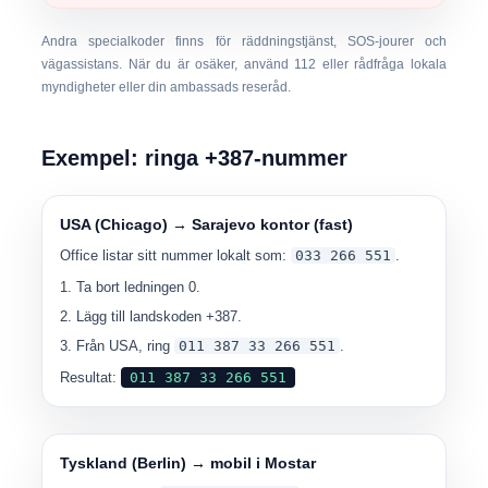
Andra specialkoder finns för räddningstjänst, SOS-jourer och
vägassistans. När du är osäker, använd
112
eller rådfråga lokala
myndigheter eller din ambassads reseråd.
Exempel: ringa +387-nummer
USA (Chicago) → Sarajevo kontor (fast)
Office listar sitt nummer lokalt som:
033 266 551
.
Ta bort ledningen
0
.
Lägg till landskoden
+387
.
Från USA, ring
011 387 33 266 551
.
Resultat:
011 387 33 266 551
Tyskland (Berlin) → mobil i Mostar