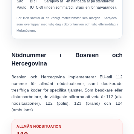
São
BRT
Sarajevo är +4h när båda är på standardtid
Paulo
(UTC-3)
(ingen sommartid i Brasilien för närvarande).
För B2B-samtal är ett vanligt mötesfönster
sen morgon i Sarajevo
,
som överlappar med tidig dag i Storbritannien och tidig eftermiddag i
Mellanöstern.
Nödnummer i Bosnien och
Hercegovina
Bosnien och Hercegovina implementerar EU-stil
112
nummer för allmänt nödsituationer, samt dedikerade
tresiffriga koder för specifika tjänster. Som besökare eller
distansarbetare, de viktigaste siffrorna att veta är
112 (alla
nödsituationer)
,
122 (polis)
,
123 (brand)
och
124
(ambulans)
.
ALLMÄN NÖDSITUATION