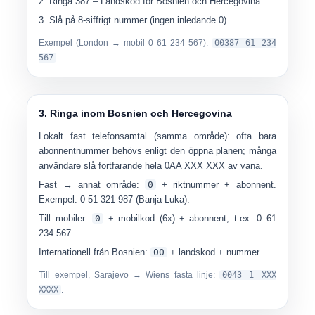
Ringa
387
– Landskod för Bosnien och Hercegovina.
Slå på
8-siffrigt nummer
(ingen inledande 0).
Exempel (London → mobil 0 61 234 567):
00387 61 234
567
.
3. Ringa inom Bosnien och Hercegovina
Lokalt fast telefonsamtal (samma område):
ofta bara
abonnentnummer
behövs enligt den öppna planen; många
användare slå fortfarande hela 0AA XXX XXX av vana.
Fast → annat område:
0
+ riktnummer + abonnent.
Exempel: 0 51 321 987 (Banja Luka).
Till mobiler:
0
+ mobilkod (6x) + abonnent, t.ex. 0 61
234 567.
Internationell från Bosnien:
00
+ landskod + nummer.
Till exempel, Sarajevo → Wiens fasta linje:
0043 1 XXX
XXXX
.