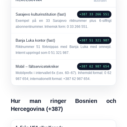
HERCEGOVINA
illustrativt
Sarajevo kulturinstitution (fast)
+387 33 266 551
Exempel på en
33
Sarajevo riktnummer plus 6-siffrigt
abonnentnummer. Inhemsk form: 0 33 266 551.
Banja Luka kontor (fast)
+387 51 321 987
Riktnummer
51
förknippas med Banja Luka med omnejd.
Internt uppringd som 0 51 321 987.
Mobil – fältservicetekniker
+387 62 987 654
Mobilprefix i intervallet 6x (t.ex. 60–67). Inhemskt format: 0 62
987 654; internationellt format: +387 62 987 654.
Hur man ringer Bosnien och
Hercegovina (+387)