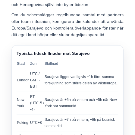
och Hercegovina självt inte byter tidszon.
Om du schemalägger regelbundna samtal med partners
eller team i Bosnien, konfigurera din kalender att använda
Europa/Sarajevo
och kontrollera överlappande fönster när
ditt eget land börjar eller slutar dagsljus spara tid.
Typiska tidsskillnader mot Sarajevo
Stad
Zon
Skillnad
UTC /
Sarajevo ligger vanligtvis +1h före; samma
London
GMT ·
förskjutning som större delen av Västeuropa.
BST
ET
New
Sarajevo är +6h på vintern och +5h när New
(UTC-5 /
York
York har sommartid.
-4)
Sarajevo är −7h på vintern, −6h på bosnisk
Peking
UTC+8
sommartid.