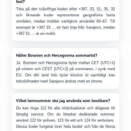
fast?
Titta på den tvåsiffriga koden efter +387.
33, 51, 35, 32
och liknande koder representerar
geografiska fasta
områden
, medan mobiler vanligtvis använder
60–67
. Till
exempel är +387 33 … en fast linje från Sarajevo, medan
+387 61 … är en mobil.
Håller Bosnien och Hercegovina sommartid?
Ja. Bosnien och Hercegovina byter mellan
CET (UTC+1)
på vintern och
CEST (UTC+2)
på sommaren, i synk med
EU. Om ditt land inte byter klockor kl samtidigt kan
tidsskillnaden med Sarajevo ändras med en timme.
Vilket larmnummer ska jag använda som besökare?
Du kan ringa
112
för alla nödsituationer och dirigeras till
lämplig service. Om du föredrar dedikerade nummer,
använd
122 för polisen
,
123 för eld
och
124 för ambulans
.
Dessa koder fungerar över hela landet och från de flesta