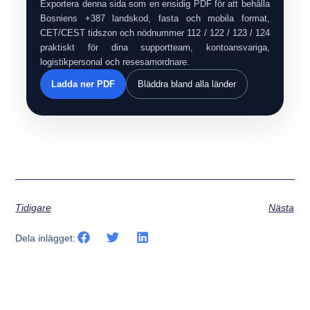
Exportera denna sida som en ensidig PDF för att behålla
Bosniens +387 landskod, fasta och mobila format,
CET/CEST tidszon och nödnummer 112 / 122 / 123 / 124
praktiskt för dina supportteam, kontoansvariga,
logistikpersonal och resesamordnare.
Ladda ner PDF
Bläddra bland alla länder
Tidigare
Nästa
Dela inlägget: