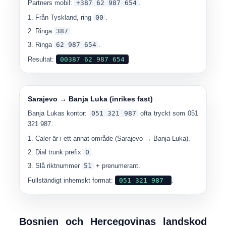
Partners mobil:
+387 62 987 654
.
Från Tyskland, ring
00
.
Ringa
387
.
Ringa
62 987 654
.
Resultat:
00387 62 987 654
Sarajevo → Banja Luka (inrikes fast)
Banja Lukas kontor:
051 321 987
ofta tryckt som 051
321 987.
Caler är i ett annat område (Sarajevo → Banja Luka).
Dial trunk prefix
0
.
Slå riktnummer
51
+ prenumerant.
Fullständigt inhemskt format:
051 321 987
.
Bosnien och Hercegovinas landskod