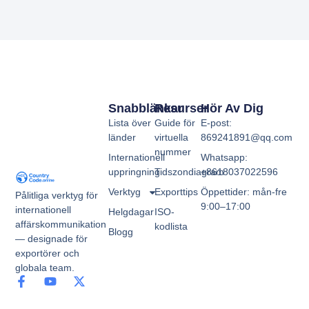
Snabblänkar
Resurser
Hör Av Dig
Lista över
Guide för
E-post:
länder
virtuella
869241891@qq.com
nummer
Internationell
Whatsapp:
uppringning
Tidszondiagram
+8618037022596
Verktyg
Exporttips
Öppettider: mån-fre
Pålitliga verktyg för
9:00–17:00
internationell
Helgdagar
ISO-
affärskommunikation
kodlista
Blogg
— designade för
exportörer och
globala team.