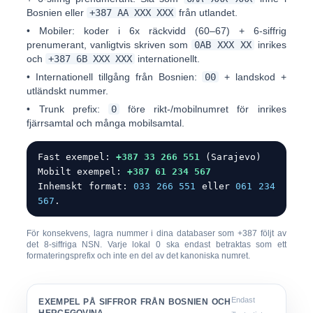
Bosnien eller
+387 AA XXX XXX
från utlandet.
•
Mobiler:
koder i
6x räckvidd (60–67)
+ 6-siffrig
prenumerant, vanligtvis skriven som
0AB XXX XX
inrikes
och
+387 6B XXX XXX
internationellt.
•
Internationell tillgång från Bosnien:
00
+ landskod +
utländskt nummer.
•
Trunk prefix:
0
före rikt-/mobilnumret för inrikes
fjärrsamtal och många mobilsamtal.
Fast exempel:
+387 33 266 551
(Sarajevo)
Mobilt exempel:
+387 61 234 567
Inhemskt format:
033 266 551
eller
061 234
567
.
För konsekvens, lagra nummer i dina databaser som
+387 följt av
det 8-siffriga NSN
. Varje lokal 0 ska endast betraktas som ett
formateringsprefix och inte en del av det kanoniska numret.
Endast
EXEMPEL PÅ SIFFROR FRÅN BOSNIEN OCH