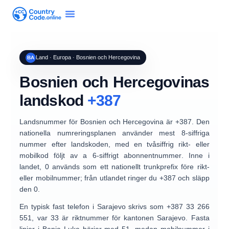
Land · Europa · Bosnien och Hercegovina
BA
Bosnien och Hercegovinas
landskod
+387
Landsnummer för
Bosnien och Hercegovina
är
+387
. Den
nationella numreringsplanen använder mest
8-siffriga
nummer
efter landskoden, med en
tvåsiffrig rikt- eller
mobilkod
följt av a
6-siffrigt abonnentnummer
. Inne i
landet,
0
används som ett nationellt trunkprefix före rikt-
eller mobilnummer; från utlandet ringer du
+387
och släpp
den 0.
En typisk fast telefon i Sarajevo skrivs som
+387 33 266
551
, var
33
är riktnummer för kantonen Sarajevo. Fasta