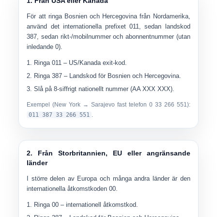
1. Från USA eller Kanada
För att ringa Bosnien och Hercegovina från Nordamerika,
använd det internationella prefixet
011
, sedan landskod
387
, sedan
rikt-/mobilnummer och abonnentnummer
(utan
inledande 0).
Ringa
011
– US/Kanada exit-kod.
Ringa
387
– Landskod för Bosnien och Hercegovina.
Slå på
8-siffrigt nationellt nummer
(AA XXX XXX).
Exempel (New York → Sarajevo fast telefon 0 33 266 551):
011 387 33 266 551
.
2. Från Storbritannien, EU eller angränsande
länder
I större delen av Europa och många andra länder är den
internationella åtkomstkoden
00
.
Ringa
00
– internationell åtkomstkod.