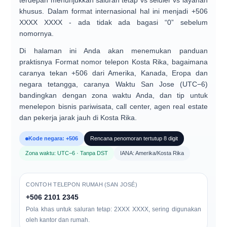
terdepan
menunjukkan saluran tetap vs seluler vs layanan
khusus. Dalam format internasional hal ini menjadi
+506
XXXX XXXX
- ada
tidak ada bagasi “0”
sebelum
nomornya.
Di halaman ini Anda akan menemukan panduan
praktisnya
Format nomor telepon Kosta Rika
, bagaimana
caranya
tekan +506
dari Amerika, Kanada, Eropa dan
negara tetangga, caranya
Waktu San Jose (UTC−6)
bandingkan dengan zona waktu Anda, dan tip untuk
menelepon
bisnis pariwisata, call center, agen real estate
dan pekerja jarak jauh
di Kosta Rika.
Kode negara: +506
Rencana penomoran tertutup 8 digit
Zona waktu: UTC−6 · Tanpa DST
IANA: Amerika/Kosta Rika
CONTOH TELEPON RUMAH (SAN JOSÉ)
+506 2101 2345
Pola khas untuk saluran tetap:
2XXX XXXX
, sering digunakan
oleh kantor dan rumah.