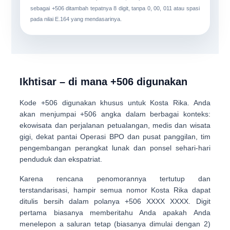
sebagai
+506
ditambah tepatnya
8 digit
, tanpa 0, 00, 011 atau spasi
pada nilai E.164 yang mendasarinya.
Ikhtisar – di mana +506 digunakan
Kode
+506
digunakan khusus untuk
Kosta Rika
. Anda
akan menjumpai +506 angka dalam berbagai konteks:
ekowisata dan perjalanan petualangan
, medis dan wisata
gigi, dekat pantai
Operasi BPO dan pusat panggilan
, tim
pengembangan perangkat lunak dan ponsel sehari-hari
penduduk dan ekspatriat.
Karena rencana penomorannya tertutup dan
terstandarisasi, hampir semua nomor Kosta Rika dapat
ditulis bersih dalam polanya
+506 XXXX XXXX
. Digit
pertama biasanya memberitahu Anda apakah Anda
menelepon a
saluran tetap (biasanya dimulai dengan 2)