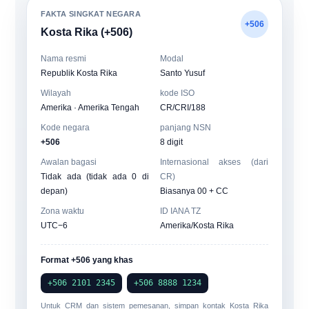
FAKTA SINGKAT NEGARA
+506
Kosta Rika (+506)
Nama resmi
Modal
Republik Kosta Rika
Santo Yusuf
Wilayah
kode ISO
Amerika · Amerika Tengah
CR/CRI/188
Kode negara
panjang NSN
+506
8 digit
Awalan bagasi
Internasional akses (dari
Tidak ada (tidak ada 0 di
CR)
depan)
Biasanya 00 + CC
Zona waktu
ID IANA TZ
UTC−6
Amerika/Kosta Rika
Format +506 yang khas
+506 2101 2345
+506 8888 1234
Untuk CRM dan sistem pemesanan, simpan kontak Kosta Rika