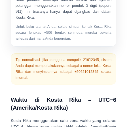
pelanggan menggunakan nomor pendek 3 digit (seperti
911
). Ini biasanya hanya dapat dijangkau dari dalam
Kosta Rika.
Untuk buku alamat Anda, selalu simpan kontak Kosta Rika
secara lengkap
+506
bentuk sehingga mereka bekerja
terlepas dari mana Anda bepergian.
Tip normalisasi:
jika pengguna mengetik
21012345
, sistem
Anda dapat memperlakukannya sebagai a nomor lokal Kosta
Rika dan menyimpannya sebagai
+50621012345
secara
internal.
Waktu di Kosta Rika – UTC−6
(Amerika/Kosta Rika)
Kosta Rika menggunakan satu zona waktu yang selaras
UTC−6
. Nama zona waktu IANA adalah
Amerika/Kosta