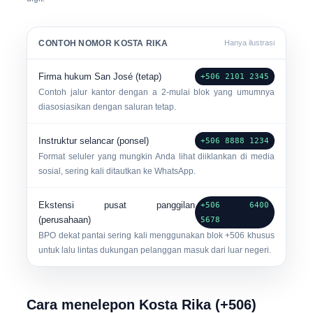
CONTOH NOMOR KOSTA RIKA
Hanya ilustrasi
Firma hukum San José (tetap)
+506 2101 2345
Contoh jalur kantor dengan a
2-mulai
blok yang umumnya
diasosiasikan dengan saluran tetap.
Instruktur selancar (ponsel)
+506 8888 1234
Format seluler yang mungkin Anda lihat diiklankan di media
sosial, sering kali ditautkan ke WhatsApp.
Ekstensi pusat panggilan
+506 6400
(perusahaan)
5678
BPO dekat pantai sering kali menggunakan blok +506 khusus
untuk lalu lintas dukungan pelanggan masuk dari luar negeri.
Cara menelepon Kosta Rika (+506)