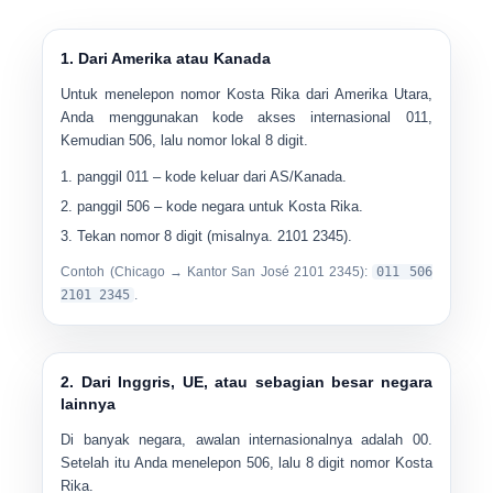
1. Dari Amerika atau Kanada
Untuk menelepon nomor Kosta Rika dari Amerika Utara,
Anda menggunakan kode akses internasional
011
,
Kemudian
506
, lalu nomor lokal 8 digit.
panggil
011
– kode keluar dari AS/Kanada.
panggil
506
– kode negara untuk Kosta Rika.
Tekan
nomor 8 digit
(misalnya.
2101 2345
).
Contoh (Chicago → Kantor San José 2101 2345):
011 506
2101 2345
.
2. Dari Inggris, UE, atau sebagian besar negara
lainnya
Di banyak negara, awalan internasionalnya adalah
00
.
Setelah itu Anda menelepon
506
, lalu 8 digit nomor Kosta
Rika.