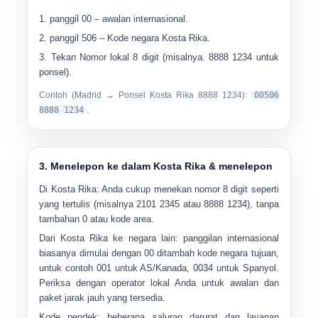
panggil
00
– awalan internasional.
panggil
506
– Kode negara Kosta Rika.
Tekan
Nomor lokal 8 digit
(misalnya.
8888 1234
untuk
ponsel).
Contoh (Madrid → Ponsel Kosta Rika 8888 1234):
00506
8888 1234
.
3. Menelepon ke dalam Kosta Rika & menelepon
Di Kosta Rika:
Anda cukup menekan
nomor 8 digit
seperti
yang tertulis (misalnya
2101 2345
atau
8888 1234
), tanpa
tambahan 0 atau kode area.
Dari Kosta Rika ke negara lain:
panggilan internasional
biasanya dimulai dengan
00
ditambah kode negara tujuan,
untuk contoh
001
untuk AS/Kanada,
0034
untuk Spanyol.
Periksa dengan operator lokal Anda untuk awalan dan
paket jarak jauh yang tersedia.
Kode pendek:
beberapa saluran darurat dan layanan