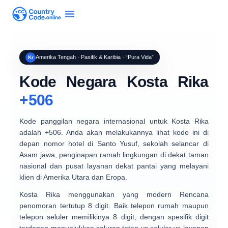
Amerika Tengah · Pasifik & Karibia · “Pura Vida”
Kr
Kode Negara Kosta Rika
+506
Kode panggilan negara internasional untuk
Kosta Rika
adalah
+506
. Anda akan melakukannya lihat kode ini di
depan nomor hotel di
Santo Yusuf
, sekolah selancar di
Asam jawa
, penginapan ramah lingkungan di dekat taman
nasional dan pusat layanan dekat pantai yang melayani
klien di Amerika Utara dan Eropa.
Kosta Rika menggunakan yang modern
Rencana
penomoran tertutup 8 digit
. Baik telepon rumah maupun
telepon seluler memilikinya
8 digit
, dengan spesifik
digit