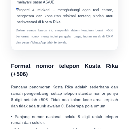
melayani pasar AS/UE.
Properti & relokasi
– menghubungi agen real estate,
pengacara dan konsultan relokasi tentang pindah atau
berinvestasi di Kosta Rika.
Dalam semua kasus ini, simpanlah dalam keadaan bersih
+506
berformat
nomor menghindari panggilan gagal, tautan rusak di CRM
dan pesan WhatsApp tidak terjawab.
Format nomor telepon Kosta Rika
(+506)
Rencana penomoran Kosta Rika adalah
sederhana dan
ramah pengembang
: setiap telepon standar nomor punya
8 digit
setelah +506. Tidak ada kolom kode area terpisah
dan tidak ada trunk awalan 0. Beberapa pola umum:
•
Panjang nomor nasional:
selalu
8 digit
untuk telepon
rumah dan seluler.