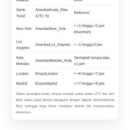
wilayah
José
Santo
Amerika/Kosta_Rika
Referensi
Yusuf
(UTC−6)
≈ +1 hingga +2 jam
New York
Amerika/New_York
(musiman)
Los
Amerika/Los_Angeles
≈ −1 hingga 0 jam
Angeles
Kota
Seringkali serupa atau
Amerika/Meksiko_Kota
Meksiko
±1 jam
London
Eropa/London
≈ +6 hingga +7 jam
Madrid
Eropa/Madrid
≈ +7 hingga +8 jam
Dalam perangkat lunak, simpan stempel waktu dalam UTC dan beri
label waktu yang ditemui pengguna dengan wilayah
Amerika/Kosta
Rika
sehingga tetap benar meskipun daerah lain menyesuaikan
aturannya.