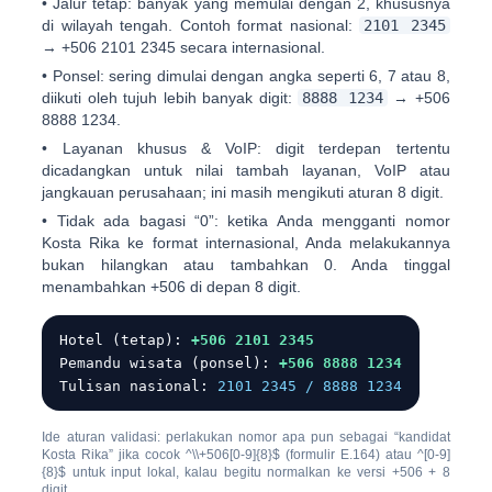
•
Jalur tetap:
banyak yang memulai dengan
2
, khususnya
di wilayah tengah. Contoh format nasional:
2101 2345
→
+506 2101 2345
secara internasional.
•
Ponsel:
sering dimulai dengan angka seperti
6, 7 atau 8
,
diikuti oleh tujuh lebih banyak digit:
8888 1234
→
+506
8888 1234
.
•
Layanan khusus & VoIP:
digit terdepan tertentu
dicadangkan untuk nilai tambah layanan, VoIP atau
jangkauan perusahaan; ini masih mengikuti aturan 8 digit.
•
Tidak ada bagasi “0”:
ketika Anda mengganti nomor
Kosta Rika ke format internasional, Anda melakukannya
bukan
hilangkan atau tambahkan 0. Anda tinggal
menambahkan
+506
di depan 8 digit.
Hotel (tetap):
+506 2101 2345
Pemandu wisata (ponsel):
+506 8888 1234
Tulisan nasional:
2101 2345 / 8888 1234
Ide aturan validasi: perlakukan nomor apa pun sebagai “kandidat
Kosta Rika” jika cocok
^\\+506[0-9]{8}$
(formulir E.164) atau
^[0-9]
{8}$
untuk input lokal, kalau begitu normalkan ke versi +506 + 8
digit.