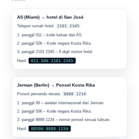
AS (Miami) → hotel di San José
Telepon rumah hotel:
2101 2345
.
panggil
011
– kode keluar dari AS.
panggil
506
– Kode negara Kosta Rika.
panggil
2101 2345
– 8 digit nomor hotel.
Hasil:
011 506 2101 2345
Jerman (Berlin) → Ponsel Kosta Rika
Ponsel pemandu wisata:
8888 1234
.
panggil
00
– awalan internasional dari Jerman.
panggil
506
– Kode negara Kosta Rika.
panggil
8888 1234
– nomor ponsel sesuai tulisan.
Hasil:
00506 8888 1234