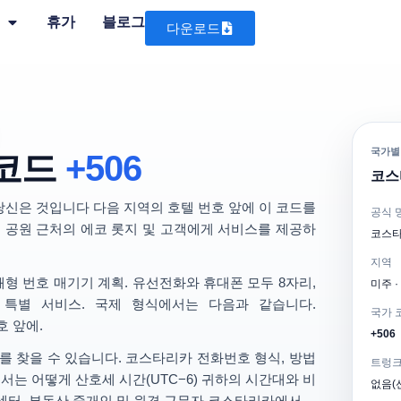
휴가
블로그
다운로드
국가별
 코드
+506
코스타
 당신은 것입니다 다음 지역의 호텔 번호 앞에 이 코드를
공식 
립 공원 근처의 에코 롯지 및 고객에게 서비스를 제공하
코스타
지역
쇄형 번호 매기기 계획
. 유선전화와 휴대폰 모두
8자리
,
미주 ·
 특별 서비스. 국제 형식에서는 다음과 같습니다.
국가 
 앞에.
+506
를 찾을 수 있습니다.
코스타리카 전화번호 형식
, 방법
트렁크
가에서는 어떻게
산호세 시간(UTC−6)
귀하의 시간대와 비
없음(선
센터, 부동산 중개인 및 원격 근무자
코스타리카에서.