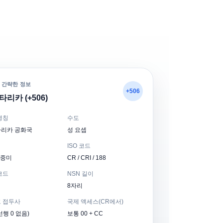
 간략한 정보
+506
리카 (+506)
명칭
수도
리카 공화국
성 요셉
ISO 코드
 중미
CR / CRI / 188
코드
NSN 길이
8자리
 접두사
국제 액세스(CR에서)
행 0 없음)
보통 00 + CC