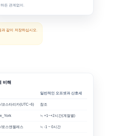
행하든 관계없이.
음과 같이 저장하십시오.
에 비해
일반적인 오프셋과 산호세
/코스타리카(UTC−6)
참조
_York
≒ +1~+2시간(계절별)
/로스앤젤레스
≒ -1 ~ 0시간