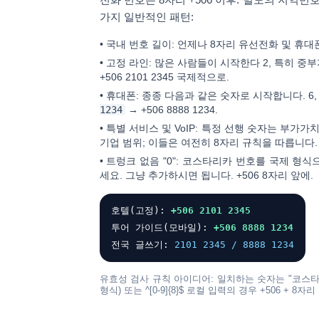
가지 일반적인 패턴:
•
국내 번호 길이:
언제나
8자리
유선전화 및 휴대
•
고정 라인:
많은 사람들이 시작한다
2
, 특히 중
+506 2101 2345
국제적으로.
•
휴대폰:
종종 다음과 같은 숫자로 시작합니다.
6
1234
→
+506 8888 1234
.
•
특별 서비스 및 VoIP:
특정 선행 숫자는 부가가치를
기업 범위; 이들은 여전히 ​​8자리 규칙을 따릅니다.
•
트렁크 없음 "0":
코스타리카 번호를 국제 형식
세요. 그냥 추가하시면 됩니다.
+506
8자리 앞에.
호텔(고정):
+506 2101 2345
투어 가이드(모바일):
+506 8888 1234
전국 글쓰기:
2101 2345 / 8888 1234
유효성 검사 규칙 아이디어: 일치하는 숫자는 "코스
형식) 또는
^[0-9]{8}$
로컬 입력의 경우 +506 + 8자