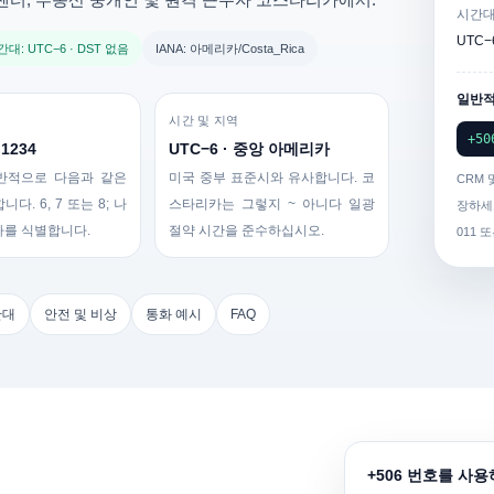
시간
UTC−
대: UTC−6 · DST 없음
IANA: 아메리카/Costa_Rica
일반적
시간 및 지역
+50
 1234
UTC−6 · 중앙 아메리카
반적으로 다음과 같은
미국 중부 표준시와 유사합니다. 코
CRM
합니다.
6, 7 또는 8
; 나
스타리카는 그렇지
~ 아니다
일광
장하세
자를 식별합니다.
절약 시간을 준수하십시오.
011 
간대
안전 및 비상
통화 예시
FAQ
+506 번호를 사