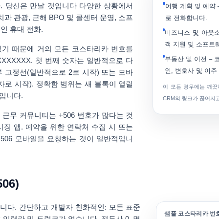
카
. 당신은 만날 것입니다 다양한 상황에서
여행 계획 및 예약
 치과 관광, 근해
BPO 및 콜센터 운영
, 소프
로 전화합니다.
인 휴대 전화.
비즈니스 및 아웃
객 지원 및 소프트
있기 때문에 거의 모든 코스타리카 번호를
부동산 및 이전
– 
XXXXXXX
. 첫 번째 숫자는 일반적으로 다
인, 변호사 및 이
부
고정선(일반적으로 2로 시작)
또는
모바
숫자로 시작)
. 정확함 범위는 새 블록이 열릴
이 모든 경우에는 깨끗
입니다.
CRM의 링크가 끊어지고
근무 커뮤니티는 +506 번호가 많다는 것
메시징 앱
. 예약을 위한 연락처 수집 시 또는
+506 모바일을 요청하는 것이 일반적입니
06)
습니다.
간단하고 개발자 친화적인
: 모든 표준
샘플 코스타리카 번
호 입력란 및 트렁크가 없습니다. 접두사 0. 몇