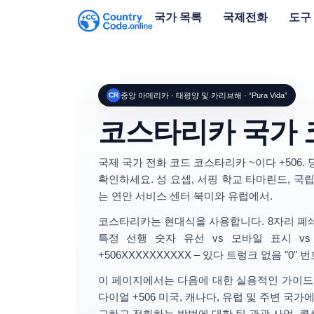
국가 목록
국제전화
도구
CR
중앙 아메리카 · 태평양 및 카리브해 · “Pura Vida”
코스타리카 국가
국제 국가 전화 코드
코스타리카
~이다
+506
.
확인하세요.
성 요셉
, 서핑 학교
타마린드
, 국
는 연안 서비스 센터 북미와 유럽에서.
코스타리카는 현대식을 사용합니다.
8자리 폐
특정
선행 숫자
유선 vs 모바일 표시 vs
+506XXXXXXXXXX
– 있다
트렁크 없음 "0"
번호
이 페이지에서는 다음에 대한 실용적인 가이드
다이얼 +506
미국, 캐나다, 유럽 및 주변 국
교하고 전화하는 방법에 대한 팁
관광 사업, 콜