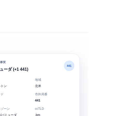
事実
441
ーダ (+1 441)
地域
ルトン
北米
ード
市外局番
441
ムゾーン
ccTLD
/バミューダ
.bm