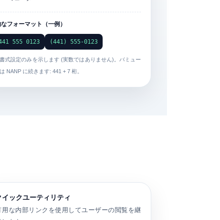
的なフォーマット（一例）
441 555 0123
(441) 555-0123
書式設定のみを示します (実数ではありません)。バミュー
 NANP に続きます: 441 + 7 桁。
クイックユーティリティ
有用な内部リンクを使用してユーザーの閲覧を継