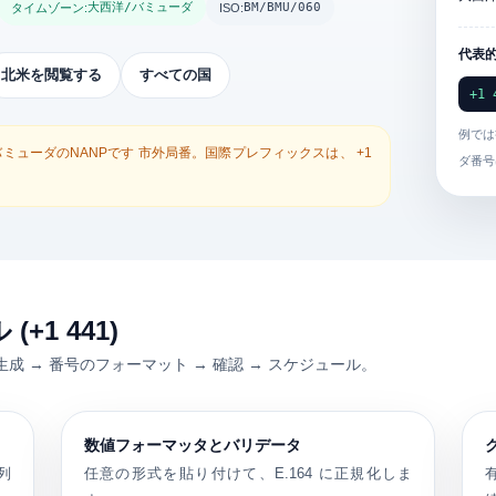
大西洋/バミューダ
BM/BMU/060
タイムゾーン:
ISO:
代表
北米を閲覧する
すべての国
+1 
例では
バミューダのNANPです
市外局番
。国際プレフィックスは、
+1
ダ番号は
1 441)
成 → 番号のフォーマット → 確認 → スケジュール。
数値フォーマッタとバリデータ
列
任意の形式を貼り付けて、E.164 に正規化しま