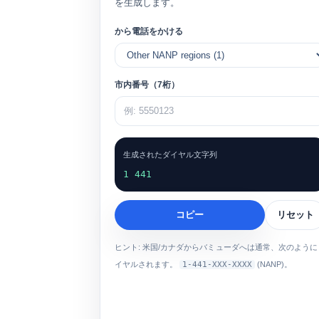
を生成します。
から電話をかける
市内番号（7桁）
生成されたダイヤル文字列
1 441
コピー
リセット
ヒント: 米国/カナダからバミューダへは通常、次のように
イヤルされます。
1-441-XXX-XXXX
(NANP)。