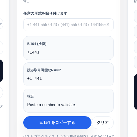
す。
任意の形式を貼り付けます
E.164 (推奨)
+1441
読み取り可能なNANP
+1 441
検証
Paste a number to validate.
ダ
E.164 をコピーする
クリア
ベスト プラクティス: 1 つの正規値を保存します (
+1441
+ 7