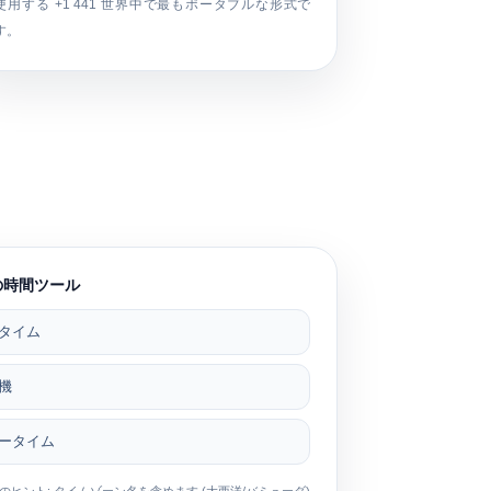
使用する
+1 441
世界中で最もポータブルな形式で
す。
の時間ツール
タイム
機
ータイム