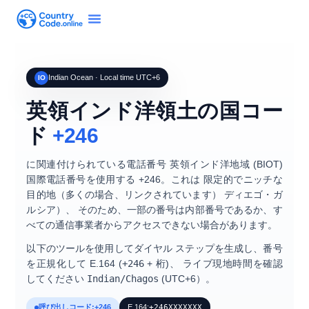
Indian Ocean · Local time UTC+6
IO
英領インド洋領土の国コー
ド
+246
に関連付けられている電話番号
英領インド洋地域 (BIOT)
国際電話番号を使用する
+246
。これは
限定的でニッチな
目的地（多くの場合、リンクされています）
ディエゴ・ガ
ルシア
）、 そのため、一部の番号は内部番号であるか、す
べての通信事業者からアクセスできない場合があります。
以下のツールを使用してダイヤル ステップを生成し、番号
を正規化して
E.164
(
+246
+ 桁)、 ライブ現地時間を確認
してください
Indian/Chagos
(
UTC+6
）。
呼び出しコード:
+246
E.164:
+246XXXXXXX