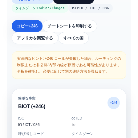
タイムゾーン:
Indian/Chagos
ISO:
IO / IOT / 086
コピー+246
チートシートを印刷する
アフリカを閲覧する
すべての国
実践的なヒント: +246 コールが失敗した場合、ルーティングの
制限または非公開/内部内線が原因である可能性があります。
全桁を確認し、必要に応じて別の連絡方法を尋ねます。
簡単な事実
+246
BIOT (+246)
ISO
ccTLD
IO / IOT / 086
.io
呼び出しコード
タイムゾーン