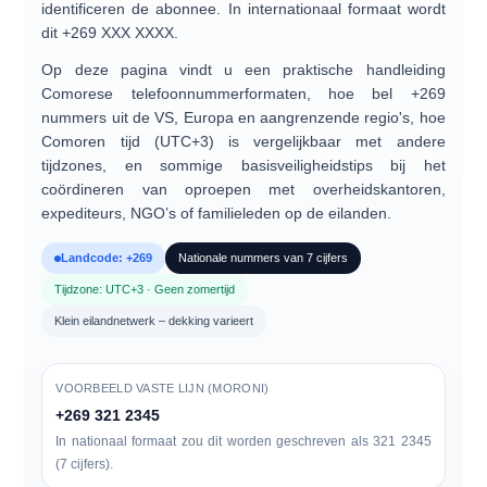
identificeren de abonnee. In internationaal formaat wordt
dit
+269 XXX XXXX
.
Op deze pagina vindt u een praktische handleiding
Comorese telefoonnummerformaten
, hoe
bel +269
nummers
uit de VS, Europa en aangrenzende regio's, hoe
Comoren tijd (UTC+3)
is vergelijkbaar met andere
tijdzones, en sommige
basisveiligheidstips
bij het
coördineren van oproepen met overheidskantoren,
expediteurs, NGO’s of familieleden op de eilanden.
Landcode: +269
Nationale nummers van 7 cijfers
Tijdzone: UTC+3 · Geen zomertijd
Klein eilandnetwerk – dekking varieert
VOORBEELD VASTE LIJN (MORONI)
+269 321 2345
In nationaal formaat zou dit worden geschreven als
321 2345
(7 cijfers).