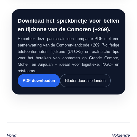
Download het spiekbriefje voor bellen
en tijdzone van de Comoren (+269).
Exporteer deze pagina als een compacte PDF met een
samenvatting van de Comoren-landcode +269, 7-cijferige
telefoonformaten, tijdzone (UTC+3) en praktische tips
voor het bereiken van contacten op Grande Comore,
Mohéli en Anjouan – ideaal voor logistieke, NGO- en
reisteams.
PDF downloaden
Blader door alle landen
Vorig
Volgende