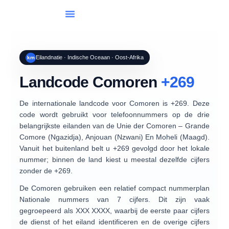
Lijst Van Landen
Internationaal Bellen
Eilandnatie · Indische Oceaan · Oost-Afrika
km
Landcode Comoren
+269
De internationale landcode voor
Comoren
is
+269
. Deze
code wordt gebruikt voor telefoonnummers op de drie
belangrijkste eilanden van de Unie der Comoren –
Grande
Comore (Ngazidja)
,
Anjouan (Nzwani)
En
Moheli (Maagd)
.
Vanuit het buitenland belt u
+269
gevolgd door het lokale
nummer; binnen de land kiest u meestal dezelfde cijfers
zonder de +269.
De Comoren gebruiken een relatief compact nummerplan
Nationale nummers van 7 cijfers
. Dit zijn vaak
gegroepeerd als
XXX XXXX
, waarbij de eerste paar cijfers
de dienst of het eiland identificeren en de overige cijfers