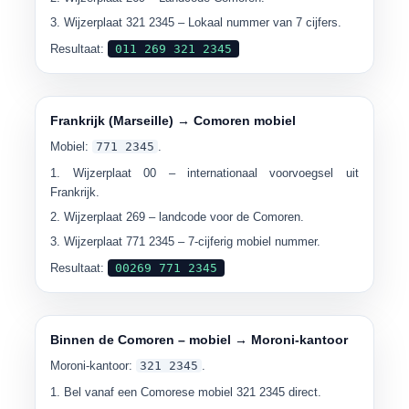
Wijzerplaat
321 2345
– Lokaal nummer van 7 cijfers.
Resultaat:
011 269 321 2345
Frankrijk (Marseille) → Comoren mobiel
Mobiel:
771 2345
.
Wijzerplaat
00
– internationaal voorvoegsel uit
Frankrijk.
Wijzerplaat
269
– landcode voor de Comoren.
Wijzerplaat
771 2345
– 7-cijferig mobiel nummer.
Resultaat:
00269 ​​771 2345
Binnen de Comoren – mobiel → Moroni-kantoor
Moroni-kantoor:
321 2345
.
Bel vanaf een Comorese mobiel
321 2345
direct.