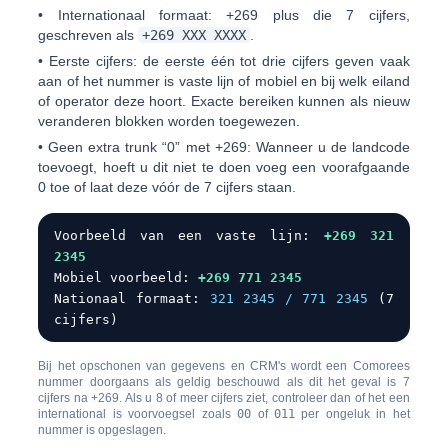
•
Internationaal formaat:
+269
plus die 7 cijfers,
geschreven als
+269 XXX XXXX
.
•
Eerste cijfers:
de eerste één tot drie cijfers geven vaak
aan of het nummer is vaste lijn of mobiel en bij welk eiland
of operator deze hoort. Exacte bereiken kunnen als nieuw
veranderen blokken worden toegewezen.
•
Geen extra trunk “0” met +269:
Wanneer u de landcode
toevoegt, hoeft u dit niet te doen voeg een voorafgaande
0 toe of laat deze vóór de 7 cijfers staan.
Voorbeeld van een vaste lijn:
+269 321
2345
Mobiel voorbeeld:
+269 771 2345
Nationaal formaat:
321 2345 / 771 2345
(7
cijfers)
Bij het opschonen van gegevens en CRM's wordt een Comorees
nummer doorgaans als geldig beschouwd als dit het geval is
7
cijfers na +269
. Als u 8 of meer cijfers ziet, controleer dan of het een
international is voorvoegsel zoals
00
of
011
per ongeluk in het
nummer is opgeslagen.