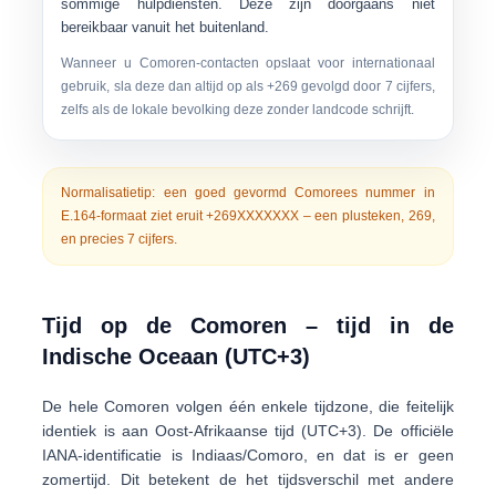
sommige hulpdiensten. Deze zijn doorgaans niet
bereikbaar vanuit het buitenland.
Wanneer u Comoren-contacten opslaat voor internationaal
gebruik, sla deze dan altijd op als
+269
gevolgd door 7 cijfers,
zelfs als de lokale bevolking deze zonder landcode schrijft.
Normalisatietip:
een goed gevormd Comorees nummer in
E.164-formaat ziet eruit
+269XXXXXXX
– een plusteken,
269
,
en precies
7 cijfers
.
Tijd op de Comoren – tijd in de
Indische Oceaan (UTC+3)
De hele Comoren volgen één enkele tijdzone, die feitelijk
identiek is aan
Oost-Afrikaanse tijd (UTC+3)
. De officiële
IANA-identificatie is
Indiaas/Comoro
, en dat is er
geen
zomertijd
. Dit betekent de het tijdsverschil met andere