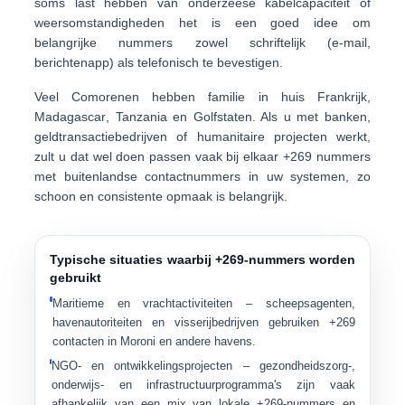
soms last hebben van onderzeese kabelcapaciteit of
weersomstandigheden het is een goed idee om
belangrijke nummers zowel schriftelijk (e-mail,
berichtenapp) als telefonisch te bevestigen.
Veel Comorenen hebben familie in huis
Frankrijk
,
Madagascar
,
Tanzania
en Golfstaten. Als u met banken,
geldtransactiebedrijven of humanitaire projecten werkt,
zult u dat wel doen passen vaak bij elkaar
+269 nummers
met buitenlandse contactnummers in uw systemen, zo
schoon en consistente opmaak is belangrijk.
Typische situaties waarbij +269-nummers worden
gebruikt
Maritieme en vrachtactiviteiten
– scheepsagenten,
havenautoriteiten en visserijbedrijven gebruiken +269
contacten in Moroni en andere havens.
NGO- en ontwikkelingsprojecten
– gezondheidszorg-,
onderwijs- en infrastructuurprogramma's zijn vaak
afhankelijk van een mix van lokale +269-nummers en