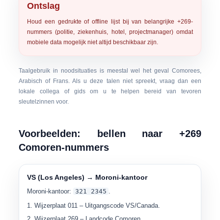
Ontslag
Houd een gedrukte of offline lijst bij van belangrijke +269-
nummers (politie, ziekenhuis, hotel, projectmanager) omdat
mobiele data mogelijk niet altijd beschikbaar zijn.
Taalgebruik in noodsituaties is meestal wel het geval
Comorees
,
Arabisch
of
Frans
. Als u deze talen niet spreekt, vraag dan een
lokale collega of gids om u te helpen bereid van tevoren
sleutelzinnen voor.
Voorbeelden: bellen naar +269
Comoren-nummers
VS (Los Angeles) → Moroni-kantoor
Moroni-kantoor:
321 2345
.
Wijzerplaat
011
– Uitgangscode VS/Canada.
Wijzerplaat
269
– Landcode Comoren.