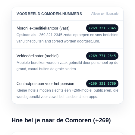
VOORBEELD COMOREN-NUMMERS
Alleen ter illustratie
Moroni expeditiekantoor (vast)
+269 321 2345
Opslaan als
+269 321 2345
zodat oproepen en sms-berichten
vanuit het buitenland correct worden doorgestuurd.
Veldcoördinator (mobiel)
+269 771 2345
Mobiele bereiken worden vaak gebruikt door personeel op de
grond, vooral buiten de grote steden.
Contactpersoon voor het pension
+269 351 6789
Kleine hotels mogen slechts één +269-mobiel publiceren, die
wordt gebruikt voor zowel bel- als berichten-apps.
Hoe bel je naar de Comoren (+269)