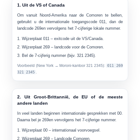
1. Uit de VS of Canada
Om vanuit Noord-Amerika naar de Comoren te bellen,
gebruikt u de internationale toegangscode
011
, dan de
landcode
269
en vervolgens het 7-cijferige lokale nummer.
Wijzerplaat
011
– exitcode uit de VS/Canada.
Wijzerplaat
269
– landcode voor de Comoren.
Bel de
7-cijferig nummer
(bijv.
321 2345
).
Voorbeeld (New York → Moroni-kantoor 321 2345):
011 269
321 2345
.
2. Uit Groot-Brittannië, de EU of de meeste
andere landen
In veel landen beginnen internationale gesprekken met
00
.
Daarna bel je
269
en vervolgens het 7-cijferige nummer.
Wijzerplaat
00
– internationaal voorvoegsel.
Wijzerplaat
269
– Landcode Comoren.