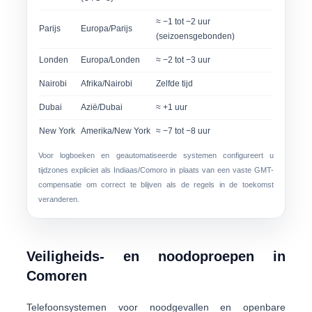
≈ −1 tot −2 uur
Parijs
Europa/Parijs
(seizoensgebonden)
Londen
Europa/Londen
≈ −2 tot −3 uur
Nairobi
Afrika/Nairobi
Zelfde tijd
Dubai
Azië/Dubai
≈ +1 uur
New York
Amerika/New York
≈ −7 tot −8 uur
Voor logboeken en geautomatiseerde systemen configureert u
tijdzones expliciet als
Indiaas/Comoro
in plaats van een vaste GMT-
compensatie om correct te blijven als de regels in de toekomst
veranderen.
Veiligheids- en noodoproepen in
Comoren
Telefoonsystemen voor noodgevallen en openbare