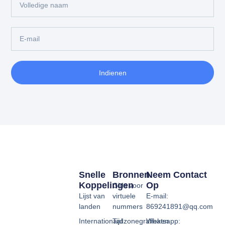
Indienen
Snelle
Bronnen
Neem Contact
Koppelingen
Op
Gids voor
Lijst van
virtuele
E-mail:
landen
nummers
869241891@qq.com
Internationaal
Tijdzonegrafieken
Whatsapp: