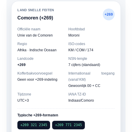
LAND SNELLE FEITEN
+269
Comoren (+269)
Officiële naam
Hoofdstad
Unie van de Comoren
Moroni
Regio
ISO-codes
Afrika · Indische Oceaan
KM / COM / 174
Landcode
NSN-lengte
+269
7 cijfers (standaard)
Kofferbakvoorvoegsel
Internationaal toegang
Geen voor +269-indeling
(vanaf KM)
Gewoonlijk 00 + CC
Tijdzone
IANA TZ-ID
UTC+3
Indiaas/Comoro
Typische +269-formaten
+269 321 2345
+269 771 2345