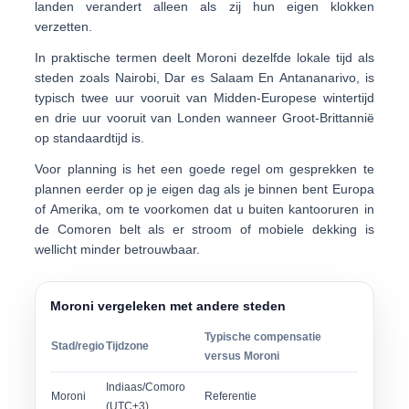
landen verandert alleen als zij hun eigen klokken
verzetten.
In praktische termen deelt Moroni dezelfde lokale tijd als
steden zoals
Nairobi
,
Dar es Salaam
En
Antananarivo
, is
typisch
twee uur vooruit
van Midden-Europese wintertijd
en
drie uur vooruit
van Londen wanneer Groot-Brittannië
op standaardtijd is.
Voor planning is het een goede regel om gesprekken te
plannen
eerder op je eigen dag
als je binnen bent Europa
of Amerika, om te voorkomen dat u buiten kantooruren in
de Comoren belt als er stroom of mobiele dekking is
wellicht minder betrouwbaar.
Moroni vergeleken met andere steden
Typische compensatie
Stad/regio
Tijdzone
versus Moroni
Indiaas/Comoro
Moroni
Referentie
(UTC+3)