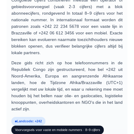
Congolese cijfers combineren meestal een
operator of
gebiedsvoorvoegsel
(vaak 2-3 cijfers) met a blok
abonneecijfers, rondgevend
In totaal 8–9 cijfers
voor het
nationale nummer. In internationaal formaat worden dit
patronen zoals
+242 22 234 5678
voor een vaste lijn in
Brazzaville of
+242 06 612 3456
voor een mobiel. Exacte
bereiken kan evolueren naarmate toezichthouders nieuwe
blokken openen, dus verifieer belangrijke cijfers altijd bij
lokale partners.
Deze gids richt zich op
hoe telefoonnummers in de
Republiek Congo zijn gestructureerd
, hoe
bel +242
uit
Noord-Amerika, Europa en aangrenzende Afrikaanse
landen, hoe de
Tijdzone Afrika/Brazzaville (UTC+1)
vergelijkt met uw lokale tijd, en waar u rekening mee moet
houden bij het bellen naar olie- en gaslocaties, logistieke
knooppunten, overheidskantoren en NGO's die in het land
actief zijn.
Landcode: +242
Voorvoegsels voor vaste en mobiele nummers · 8–9 cijfers