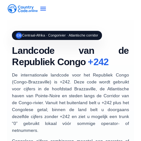
Centraal-Afrika · Congorivier · Atlantische corridor
CG
Landcode van de
Republiek Congo
+242
De internationale landcode voor het
Republiek Congo
(Congo-Brazzaville) is
+242
. Deze code wordt gebruikt
voor cijfers in de hoofdstad
Brazzaville
, de Atlantische
haven van
Pointe-Noire
en steden langs de Corridor van
de Congo-rivier. Vanuit het buitenland belt u
+242
plus het
Congolese getal; binnen de land belt u doorgaans
dezelfde cijfers zonder +242 en ziet u mogelijk een trunk
“0”
gebruikt lokaal vóór sommige operator- of
netnummers.