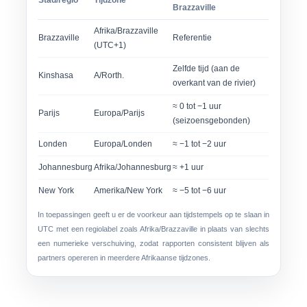
Stad/regio
Tijdzone
Brazzaville
Afrika/Brazzaville
Brazzaville
Referentie
(UTC+1)
Zelfde tijd (aan de
Kinshasa
A/Rorth.
overkant van de rivier)
≈ 0 tot −1 uur
Parijs
Europa/Parijs
(seizoensgebonden)
Londen
Europa/Londen
≈ −1 tot −2 uur
Johannesburg
Afrika/Johannesburg
≈ +1 uur
New York
Amerika/New York
≈ −5 tot −6 uur
In toepassingen geeft u er de voorkeur aan tijdstempels op te slaan in
UTC met een regiolabel zoals
Afrika/Brazzaville
in plaats van slechts
een numerieke verschuiving, zodat rapporten consistent blijven als
partners opereren in meerdere Afrikaanse tijdzones.