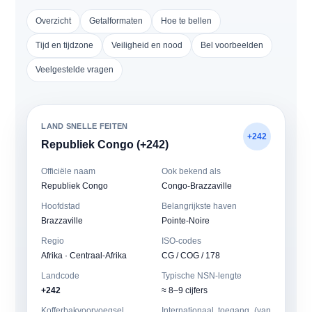
Overzicht
Getalformaten
Hoe te bellen
Tijd en tijdzone
Veiligheid en nood
Bel voorbeelden
Veelgestelde vragen
LAND SNELLE FEITEN
+242
Republiek Congo (+242)
Officiële naam
Ook bekend als
Republiek Congo
Congo-Brazzaville
Hoofdstad
Belangrijkste haven
Brazzaville
Pointe-Noire
Regio
ISO-codes
Afrika · Centraal-Afrika
CG / COG / 178
Landcode
Typische NSN-lengte
+242
≈ 8–9 cijfers
Kofferbakvoorvoegsel
Internationaal toegang (van