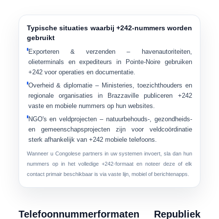
Typische situaties waarbij +242-nummers worden
gebruikt
Exporteren & verzenden
– havenautoriteiten,
olieterminals en expediteurs in Pointe-Noire gebruiken
+242 voor operaties en documentatie.
Overheid & diplomatie
– Ministeries, toezichthouders en
regionale organisaties in Brazzaville publiceren +242
vaste en mobiele nummers op hun websites.
NGO's en veldprojecten
– natuurbehouds-, gezondheids-
en gemeenschapsprojecten zijn voor veldcoördinatie
sterk afhankelijk van +242 mobiele telefoons.
Wanneer u Congolese partners in uw systemen invoert, sla dan hun
nummers op in het volledige +242-formaat en noteer deze of elk
contact primair beschikbaar is via vaste lijn, mobiel of berichtenapps.
Telefoonnummerformaten Republiek