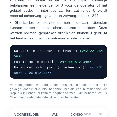
•
Trunk “0” lokaal:
in het land schrijven sommige
belplannen een leidende rol
0
vóór de operator of het
gebied code. In internationaal formaat is de
0 wordt
meestal achterwege gelaten
en vervangen door +242.
•
Shortcodes & servicenummers:
speciale diensten
kunnen kortere, niet-standaard patronen hebben. Deze
worden normaal gesproken alleen van binnenuit gebruikt
het land en kan niet internationaal worden gebeld.
Kantoor in Brazzaville (vast):
+242 22 234
5678
Pointe-Noire mobiel:
+242 06 612 3456
Nationaal schrijven (voorbeelden):
22 234
5678 / 06 612 3456
Voor datateams: wanneer u een getal ziet dat begint met
+242
gevolgd door
8–9 cijfers
, behandel het als een nummer van de
Republiek Congo. Nummers beginnend met
+243
behoren tot DR
Congo en moeten afzonderlijk worden behandeld.
Alleen ter
VOORBEELDEN VAN CONGO-