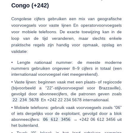
Congo (+242)
Congolese cijfers gebruiken een mix van
geografische
voorvoegsels voor vaste lijnen
En
operatorvoorvoegsels
voor mobiele telefoons
. De exacte toewijzing kan in de
loop van de tijd veranderen, maar slechts enkele
praktische regels zijn handig voor opmaak, opslag en
validatie:
•
Lengte nationaal nummer:
de meeste moderne
nummers gebruiken ongeveer
8–9 cijfers
in totaal (een
internationaal voorvoegsel niet meegerekend).
•
Vaste lijnen:
beginnen vaak met een plaats- of regiocode
(bijvoorbeeld a
“22”
-stijlvoorvoegsel voor Brazzaville),
gevolgd door abonneecijfers, die patronen geven zoals
22 234 5678
En
+242 22 234 5678
internationaal.
•
Mobiele telefoons:
gebruik vaak voorvoegsels zoals
“06”
of iets dergelijks voor de exploitant, gevolgd door a blok
abonneecijfers:
06 612 3456
→
+242 06 612 3456
uit
het buitenland.