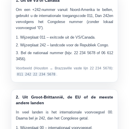
1. Uit de VS of Canada
Om een ​​+242-nummer vanuit Noord-Amerika te bellen,
gebruikt u de internationale toegangscode
011
, Dan
242
en
vervolgens het Congolese nummer (zonder lokaal
voorvoegsel “0”).
Wijzerplaat
011
– exitcode uit de VS/Canada.
Wijzerplaat
242
– landcode voor de Republiek Congo.
Bel de
nationaal nummer
(bijv.
22 234 5678
of
06 612
3456
).
Voorbeeld (Houston → Brazzaville vaste lijn 22 234 5678):
011 242 22 234 5678
.
2. Uit Groot-Brittannië, de EU of de meeste
andere landen
In veel landen is het internationale voorvoegsel
00
.
Daarna bel je
242
, dan het Congolese getal.
Wijzerplaat
00
– internationaal voorvoegsel.