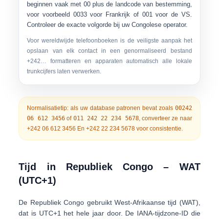
beginnen vaak met
00
plus de landcode van bestemming,
voor voorbeeld
0033
voor Frankrijk of
001
voor de VS.
Controleer de exacte volgorde bij uw Congolese operator.
Voor wereldwijde telefoonboeken is de veiligste aanpak het
opslaan van elk contact in een genormaliseerd bestand
+242…
formatteren en apparaten automatisch alle lokale
trunkcijfers laten verwerken.
Normalisatietip:
als uw database patronen bevat zoals
00242
06 612 3456
of
011 242 22 234 5678
, converteer ze naar
+242 06 612 3456
En
+242 22 234 5678
voor consistentie.
Tijd in Republiek Congo – WAT
(UTC+1)
De Republiek Congo gebruikt
West-Afrikaanse tijd (WAT)
,
dat is
UTC+1
het hele jaar door. De IANA-tijdzone-ID die