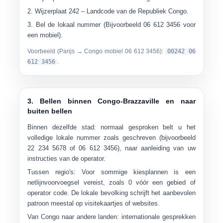
Wijzerplaat
242
– Landcode van de Republiek Congo.
Bel de
lokaal nummer
(Bijvoorbeeld
06 612 3456
voor
een mobiel).
Voorbeeld (Parijs → Congo mobiel 06 612 3456):
00242 06
612 3456
.
3. Bellen binnen Congo-Brazzaville en naar
buiten bellen
Binnen dezelfde stad:
normaal gesproken belt u het
volledige lokale nummer zoals geschreven (bijvoorbeeld
22 234 5678
of
06 612 3456
), naar aanleiding van uw
instructies van de operator.
Tussen regio's:
Voor sommige kiesplannen is een
netlijnvoorvoegsel vereist, zoals
0
vóór een gebied of
operator code. De lokale bevolking schrijft het aanbevolen
patroon meestal op visitekaartjes of websites.
Van Congo naar andere landen:
internationale gesprekken