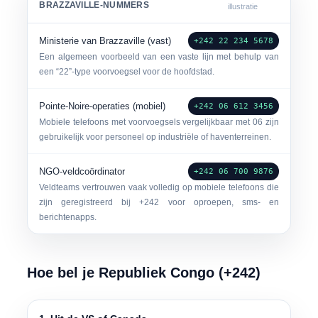
BRAZZAVILLE-NUMMERS
illustratie
Ministerie van Brazzaville (vast)
+242 22 234 5678
Een algemeen voorbeeld van een vaste lijn met behulp van
een
“22”-type
voorvoegsel voor de hoofdstad.
Pointe-Noire-operaties (mobiel)
+242 06 612 3456
Mobiele telefoons met voorvoegsels vergelijkbaar met
06
zijn
gebruikelijk voor personeel op industriële of haventerreinen.
NGO-veldcoördinator
+242 06 700 9876
Veldteams vertrouwen vaak volledig op mobiele telefoons die
zijn geregistreerd bij +242 voor oproepen, sms- en
berichtenapps.
Hoe bel je Republiek Congo (+242)