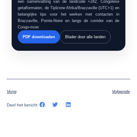
een samenvatting van de landcode +242, Congolese
getalformaten, de Tijdzone Afrika/Brazzaville (UTC+1) en
belangrijke tips voor het werken met contacten in
Brazzaville, Pointe-Noire en langs de corridor van de
Congo-rivier.
PDF downloaden
Blader door alle landen
Vorig
Volgende
Deel het bericht: