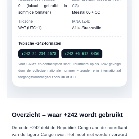
0 (lokaal gebruikt in
CG)
sommige formaten)
Meestal 00 + CC
Tijdzone
IANA TZ-ID
WAT (UTC+1)
Afrika/Brazzaville
Typische +242-formaten
+242 22 234 5678
+242 06 612 3456
Voor CRM's en contactlijsten slaat u nummers op als
+242
gevolgd
door de volledige nationale nummer – zonder enig internationaal
toegangsvoorvoegsel zoals
00
of
011
.
Overzicht – waar +242 wordt gebruikt
De code
+242
dekt de
Republiek Congo
aan de noordkant
van de lagere Congo-rivier. Het moet niet worden verward