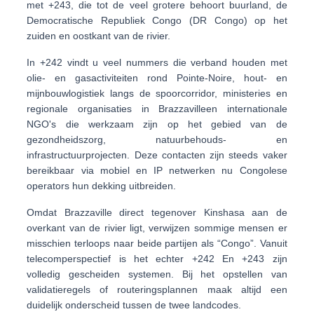
met
+243
, die tot de veel grotere behoort buurland, de
Democratische Republiek Congo (DR Congo)
op het
zuiden en oostkant van de rivier.
In +242 vindt u veel nummers die verband houden met
olie- en gasactiviteiten
rond Pointe-Noire,
hout- en
mijnbouwlogistiek
langs de spoorcorridor, ministeries en
regionale organisaties in
Brazzaville
en internationale
NGO's die werkzaam zijn op het gebied van de
gezondheidszorg, natuurbehouds- en
infrastructuurprojecten. Deze contacten zijn steeds vaker
bereikbaar via mobiel en IP netwerken nu Congolese
operators hun dekking uitbreiden.
Omdat Brazzaville direct tegenover Kinshasa aan de
overkant van de rivier ligt, verwijzen sommige mensen er
misschien terloops naar beide partijen als “Congo”. Vanuit
telecomperspectief is het echter
+242
En
+243
zijn
volledig gescheiden systemen. Bij het opstellen van
validatieregels of routeringsplannen maak altijd een
duidelijk onderscheid tussen de twee landcodes.