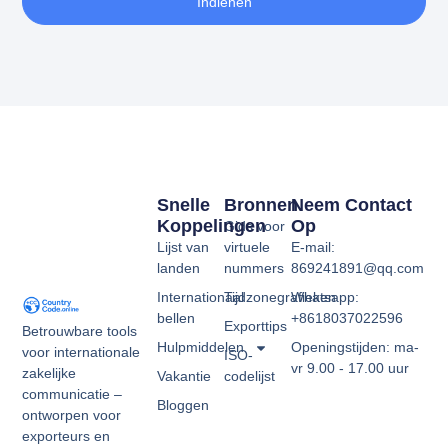
Indienen
Snelle
Bronnen
Neem Contact
Koppelingen
Op
Gids voor
Lijst van
virtuele
E-mail:
landen
nummers
869241891@qq.com
Internationaal
Tijdzonegrafieken
Whatsapp:
bellen
+8618037022596
Exporttips
Betrouwbare tools
Hulpmiddelen
Openingstijden: ma-
voor internationale
ISO-
vr 9.00 - 17.00 uur
zakelijke
Vakantie
codelijst
communicatie –
Bloggen
ontworpen voor
exporteurs en