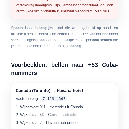
verzekeringsnoodgeval lijn, ambassade/consulaat en een
vertrouwde taxi of chauffeur, allemaal met correct
+53
cijfers.
Spaans is de belangrijkste taal die wordt gebruikt op nood- en
officiële lijnen. In toeristische centra kan een deel van het personeel
spreken Engels, maar een Spaanstalige contactpersoon hebben die
je aan de telefoon kan helpen is altijd handig.
Voorbeelden: bellen naar +53 Cuba-
nummers
Canada (Toronto) → Havana-hotel
Vaste hotellijn:
7 123 4567
.
Wijzerplaat
011
– exitcode uit Canada.
Wijzerplaat
53
– Cuba’s landcode.
Wijzerplaat
7
– Havana netnummer.