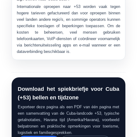
Internationale oproepen naar
+53
worden vaak tegen
hogere tarieven gefactureerd dan voor oproepen binnen
veel landen andere regio's, en sommige operators kunnen
specifieke toeslagen of beperkingen toepassen. Om de
kosten te beheersen, veel mensen gebruiken
telefoonkaarten, VoIP-diensten
of coördineer voornamelijk
via
berichtenuitwisseling apps en e-mail
wanneer er een
dataverbinding beschikbaar is.
Download het spiekbriefje voor Cuba
(+53) bellen en tijdzone
Exporteer deze pagina als een PDF van één pagina met
een samenvatting van de Cuba-landcode +53, typische
getalnotaties, Havana tijd (Amerika/Havana), voorbeeld
belpatronen en praktische opmerkingen voor toerisme,
logistiek en familiegesprekken.