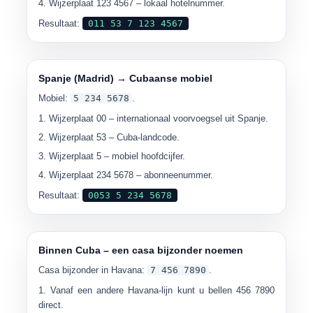
Wijzerplaat
123 4567
– lokaal hotelnummer.
Resultaat:
011 53 7 123 4567
Spanje (Madrid) → Cubaanse mobiel
Mobiel:
5 234 5678
.
Wijzerplaat
00
– internationaal voorvoegsel uit Spanje.
Wijzerplaat
53
– Cuba-landcode.
Wijzerplaat
5
– mobiel hoofdcijfer.
Wijzerplaat
234 5678
– abonneenummer.
Resultaat:
0053 5 234 5678
Binnen Cuba – een casa bijzonder noemen
Casa bijzonder in Havana:
7 456 7890
.
Vanaf een andere Havana-lijn kunt u bellen
456 7890
direct.