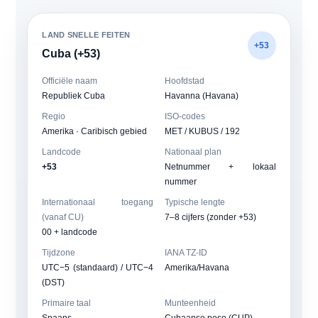
LAND SNELLE FEITEN
+53
Cuba (+53)
Officiële naam
Hoofdstad
Republiek Cuba
Havanna (Havana)
Regio
ISO-codes
Amerika · Caribisch gebied
MET / KUBUS / 192
Landcode
Nationaal plan
+53
Netnummer + lokaal
nummer
Internationaal toegang
Typische lengte
(vanaf CU)
7–8 cijfers (zonder +53)
00 + landcode
Tijdzone
IANA TZ-ID
UTC−5 (standaard) / UTC−4
Amerika/Havana
(DST)
Primaire taal
Munteenheid