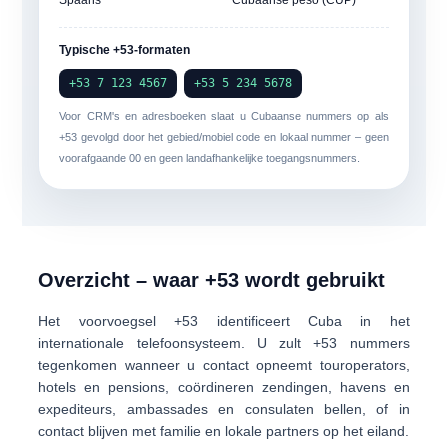
Spaans
Cubaanse peso (CUP)
Typische +53-formaten
+53 7 123 4567
+53 5 234 5678
Voor CRM's en adresboeken slaat u Cubaanse nummers op als
+53
gevolgd door het gebied/mobiel code en lokaal nummer – geen
voorafgaande 00 en geen landafhankelijke toegangsnummers.
Overzicht – waar +53 wordt gebruikt
Het voorvoegsel
+53
identificeert
Cuba
in het
internationale telefoonsysteem. U zult +53 nummers
tegenkomen wanneer u contact opneemt
touroperators,
hotels en pensions
, coördineren
zendingen, havens en
expediteurs
, ambassades en consulaten bellen, of in
contact blijven met familie en lokale partners op het eiland.