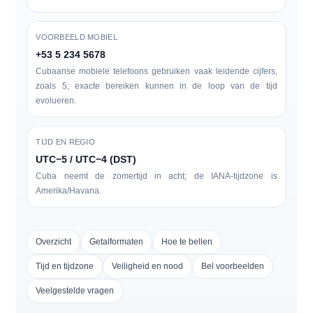
VOORBEELD MOBIEL
+53 5 234 5678
Cubaanse mobiele telefoons gebruiken vaak leidende cijfers,
zoals
5
; exacte bereiken kunnen in de loop van de tijd
evolueren.
TIJD EN REGIO
UTC−5 / UTC−4 (DST)
Cuba neemt de zomertijd in acht; de IANA-tijdzone is
Amerika/Havana
.
Overzicht
Getalformaten
Hoe te bellen
Tijd en tijdzone
Veiligheid en nood
Bel voorbeelden
Veelgestelde vragen