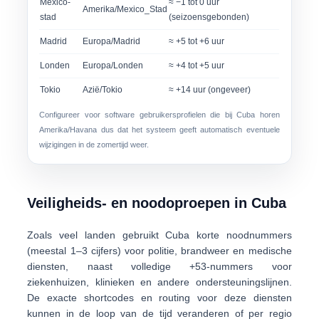
Mexico-
≈ −1 tot 0 uur
Amerika/Mexico_Stad
stad
(seizoensgebonden)
Madrid
Europa/Madrid
≈ +5 tot +6 uur
Londen
Europa/Londen
≈ +4 tot +5 uur
Tokio
Azië/Tokio
≈ +14 uur (ongeveer)
Configureer voor software gebruikersprofielen die bij Cuba horen
Amerika/Havana
dus dat het systeem geeft automatisch eventuele
wijzigingen in de zomertijd weer.
Veiligheids- en noodoproepen in Cuba
Zoals veel landen gebruikt Cuba
korte noodnummers
(meestal 1–3 cijfers) voor politie, brandweer en medische
diensten, naast volledige +53-nummers voor
ziekenhuizen, klinieken en andere ondersteuningslijnen.
De exacte shortcodes en routing voor deze diensten
kunnen in de loop van de tijd veranderen of per regio