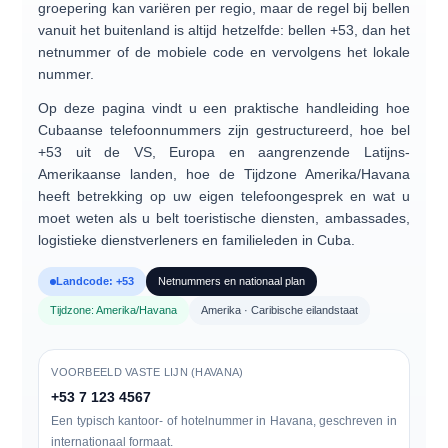
groepering kan variëren per regio, maar de regel bij bellen
vanuit het buitenland is altijd hetzelfde: bellen
+53
, dan het
netnummer of de mobiele code en vervolgens het lokale
nummer.
Op deze pagina vindt u een praktische handleiding
hoe
Cubaanse telefoonnummers zijn gestructureerd
, hoe
bel
+53
uit de VS, Europa en aangrenzende Latijns-
Amerikaanse landen, hoe de
Tijdzone Amerika/Havana
heeft betrekking op uw eigen telefoongesprek en wat u
moet weten als u belt
toeristische diensten, ambassades,
logistieke dienstverleners en familieleden
in Cuba.
Landcode: +53
Netnummers en nationaal plan
Tijdzone: Amerika/Havana
Amerika · Caribische eilandstaat
VOORBEELD VASTE LIJN (HAVANA)
+53 7 123 4567
Een typisch kantoor- of hotelnummer in Havana, geschreven in
internationaal formaat.