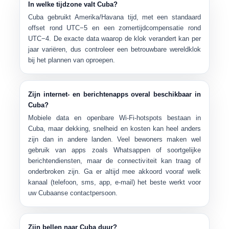
In welke tijdzone valt Cuba?
Cuba gebruikt
Amerika/Havana
tijd, met een standaard
offset rond
UTC−5
en een zomertijdcompensatie rond
UTC−4
. De exacte data waarop de klok verandert kan per
jaar variëren, dus controleer een betrouwbare wereldklok
bij het plannen van oproepen.
Zijn internet- en berichtenapps overal beschikbaar in
Cuba?
Mobiele data en openbare Wi-Fi-hotspots bestaan ​​in
Cuba, maar
dekking, snelheid en kosten
kan heel anders
zijn dan in andere landen. Veel bewoners maken wel
gebruik van apps zoals
Whatsappen of soortgelijke
berichtendiensten
, maar de connectiviteit kan traag of
onderbroken zijn. Ga er altijd mee akkoord vooraf welk
kanaal (telefoon, sms, app, e-mail) het beste werkt voor
uw Cubaanse contactpersoon.
Zijn bellen naar Cuba duur?