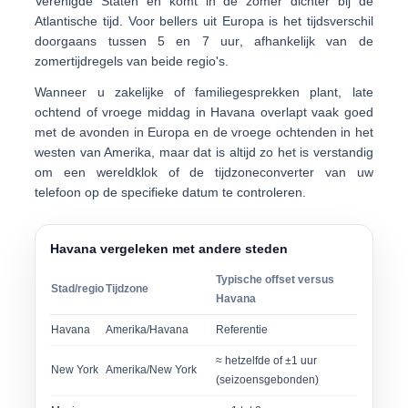
Verenigde Staten en komt in de zomer dichter bij de
Atlantische tijd. Voor bellers uit Europa is het tijdsverschil
doorgaans tussen
5 en 7 uur
, afhankelijk van de
zomertijdregels van beide regio's.
Wanneer u zakelijke of familiegesprekken plant,
late
ochtend of vroege middag in Havana
overlapt vaak goed
met de avonden in Europa en de vroege ochtenden in het
westen van Amerika, maar dat is altijd zo het is verstandig
om een wereldklok of de tijdzoneconverter van uw
telefoon op de specifieke datum te controleren.
Havana vergeleken met andere steden
Typische offset versus
Stad/regio
Tijdzone
Havana
Havana
Amerika/Havana
Referentie
≈ hetzelfde of ±1 uur
New York
Amerika/New York
(seizoensgebonden)