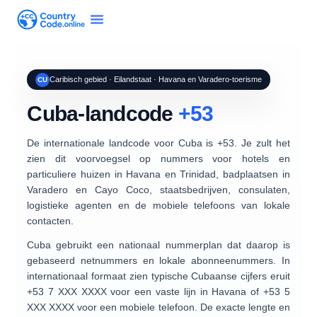
Caribisch gebied · Eilandstaat · Havana en Varadero-toerisme
CU
Cuba-landcode
+53
De internationale landcode voor
Cuba
is
+53
. Je zult het
zien dit voorvoegsel op nummers voor
hotels en
particuliere huizen
in Havana en Trinidad, badplaatsen in
Varadero en Cayo Coco, staatsbedrijven, consulaten,
logistieke agenten en de mobiele telefoons van lokale
contacten.
Cuba gebruikt een nationaal nummerplan dat daarop is
gebaseerd
netnummers en lokale abonneenummers
. In
internationaal formaat zien typische Cubaanse cijfers eruit
+53 7 XXX XXXX
voor een vaste lijn in Havana of
+53 5
XXX XXXX
voor een mobiele telefoon. De exacte lengte en