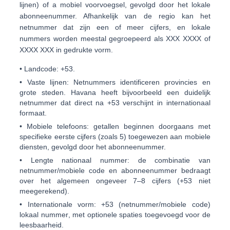
lijnen) of a
mobiel voorvoegsel
, gevolgd door het lokale
abonneenummer. Afhankelijk van de regio kan het
netnummer dat zijn een of meer cijfers, en lokale
nummers worden meestal gegroepeerd als
XXX XXXX
of
XXXX XXX
in gedrukte vorm.
•
Landcode:
+53
.
•
Vaste lijnen:
Netnummers identificeren provincies en
grote steden. Havana heeft bijvoorbeeld een duidelijk
netnummer dat direct na +53 verschijnt in internationaal
formaat.
•
Mobiele telefoons:
getallen beginnen doorgaans met
specifieke eerste cijfers (zoals
5
) toegewezen aan mobiele
diensten, gevolgd door het abonneenummer.
•
Lengte nationaal nummer:
de combinatie van
netnummer/mobiele code en abonneenummer bedraagt
over het algemeen ongeveer
7–8 cijfers
(+53 niet
meegerekend).
•
Internationale vorm:
+53 (netnummer/mobiele code)
lokaal nummer
, met optionele spaties toegevoegd voor de
leesbaarheid.