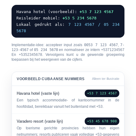
Havana hotel (voorbeeld):
+53 7 123 4567
Reisleider mobiel:
+53 5 234 5678
Lokaal gedrukt als:
7 123 4567 / 05 234
5678
Implementatie-idee: accepteer input zoals
0053 7 123 4567
,
7-
123-4567
of
05 234 5678
en normaliseer ze intern
+5371234567
En
+5352345678
. Vervolgens kunt u de gewenste groepering
toepassen bij het weergeven van de cijfers.
VOORBEELD CUBAANSE NUMMERS
Alleen ter illustratie
Havana hotel (vaste lijn)
+53 7 123 4567
Een typisch accommodatie- of kantoornummer in de
hoofdstad, bereikbaar vanuit het buitenland met +53.
Varadero resort (vaste lijn)
+53 45 678 900
Op toerisme gerichte provincies hebben hun eigen
netnummers; resorts publiceren vaak volledige +53-gegevens