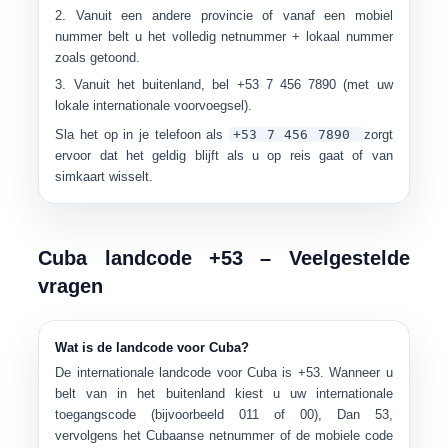
Vanuit een andere provincie of vanaf een mobiel
nummer belt u het
volledig netnummer + lokaal nummer
zoals getoond.
Vanuit het buitenland, bel
+53 7 456 7890
(met uw
lokale internationale voorvoegsel).
Sla het op in je telefoon als
+53 7 456 7890
zorgt
ervoor dat het geldig blijft als u op reis gaat of van
simkaart wisselt.
Cuba landcode +53 – Veelgestelde
vragen
Wat is de landcode voor Cuba?
De internationale landcode voor
Cuba
is
+53
. Wanneer u
belt van in het buitenland kiest u uw internationale
toegangscode (bijvoorbeeld
011
of
00
), Dan
53
,
vervolgens het Cubaanse netnummer of de mobiele code