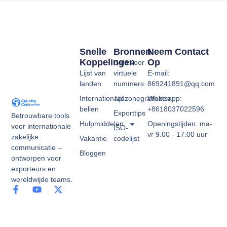
Snelle
Bronnen
Neem Contact
Koppelingen
Op
Gids voor
Lijst van
virtuele
E-mail:
landen
nummers
869241891@qq.com
Internationaal
Tijdzonegrafieken
Whatsapp:
bellen
+8618037022596
Exporttips
Betrouwbare tools
Hulpmiddelen
Openingstijden: ma-
voor internationale
ISO-
vr 9.00 - 17.00 uur
zakelijke
Vakantie
codelijst
communicatie –
Bloggen
ontworpen voor
exporteurs en
wereldwijde teams.