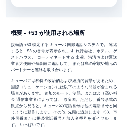
概要 - +53 が使用される場所
接頭語
+53
特定する
キューバ
国際電話システムで。 連絡
すると +53 の番号が表示されます
旅行会社、ホテル、ゲ
ストハウス
、 コーディネートする
出荷、港湾および運送
業者
大使館や領事館に電話して、 または島の家族や地元の
パートナーと連絡を取り合います。
キューバには独特の政治的および経済的背景があるため、
国際コミュニケーションには以下のような問題が含まれる
場合があります。
追加のルート、制限、またはより高い料
金
通信事業者によっては、 原産国。ただし、番号形式の
観点から見ると、キューバの電話番号は他の電話番号と同
じように動作します。 その他: 先頭に追加します
+53
、市
外局番または携帯電話番号と加入者番号をダイヤルしま
す。 いっぱいです。