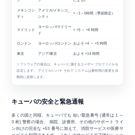
ク
ク
による)
メキシコシ
アメリカ/メキシコ_
≈ −1～0時間（季節限定）
ティ
シティ
ヨーロッパ/マドリー
マドリッド
≈ +5 ～ +6 時間
ド
ロンドン
ヨーロッパ/ロンドン
およそ +4 ～ +5 時間
東京
アジア/東京
およそ +14 時間
ソフトウェアの場合は、キューバに属するユーザー プロファイルを
設定します。
アメリカ/ハバナ
それで システムは夏時間の変更を自
動的に反映します。
キューバの安全と緊急通報
多くの国と同様、キューバでも
短い緊急番号
(通常は 1 ～
3 桁) 警察の場合、 病院、診療所、その他のサポート ライ
ン向けの完全な +53 番号に加えて、消防サービスや医療サ