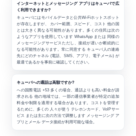
インターネットとメッセージング アプリはキューバで広
く利用できますか?
キューバにはモバイルデータと公共Wi-Fiホットスポット
が存在しますが、
カバー範囲、スピード、コスト
他の国
とは大きく異なる可能性があります。多くの住民は次の
ようなアプリを使用しています
WhatsApp または 同様の
メッセージングサービス
ただし、接続が遅いか断続的に
なる可能性があります。常に同意する キューバ人の連絡
先にどのチャネル (電話、SMS、アプリ、電子メール) が
最適であるかを事前に確認してください。
キューバへの通話は高額ですか?
への国際電話
+53
多くの場合、通話よりも高い料金が請
求される 他の地域では、一部の通信事業者が特定の追加
料金や制限を適用する場合があります。コストを管理す
るために、多くの 人々が使う
テレホンカード、​​VoIPサー
ビス
または主に次の方法で調整します
メッセージング ア
プリとメール
データ接続が利用可能な場合。