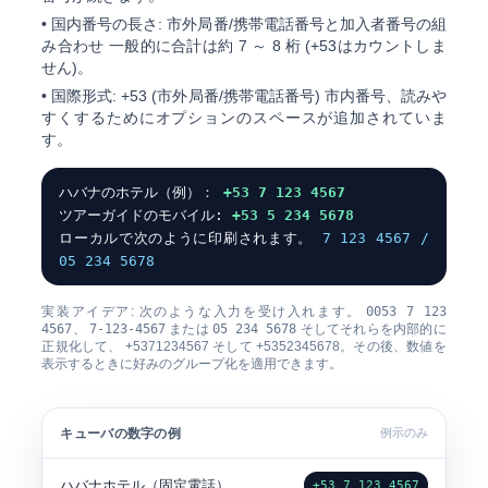
•
国内番号の長さ:
市外局番/携帯電話番号と加入者番号の組
み合わせ 一般的に合計は約
7 ～ 8 桁
(+53はカウントしま
せん)。
•
国際形式:
+53 (市外局番/携帯電話番号) 市内番号
、読みや
すくするためにオプションのスペースが追加されていま
す。
ハバナのホテル（例）：
+53 7 123 4567
ツアーガイドのモバイル:
+53 5 234 5678
ローカルで次のように印刷されます。
7 123 4567 /
05 234 5678
実装アイデア: 次のような入力を受け入れます。
0053 7 123
4567
、
7-123-4567
または
05 234 5678
そしてそれらを内部的に
正規化して、
+5371234567
そして
+5352345678
。その後、数値を
表示するときに好みのグループ化を適用できます。
キューバの数字の例
例示のみ
ハバナホテル（固定電話）
+53 7 123 4567