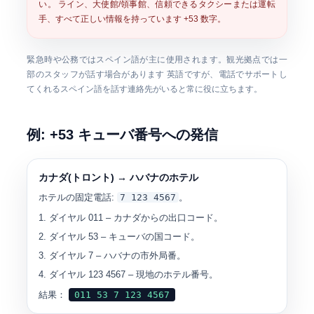
い。 ライン、大使館/領事館、信頼できるタクシーまたは運転
手、すべて正しい情報を持っています
+53
数字。
緊急時や公務ではスペイン語が主に使用されます。観光拠点では一
部のスタッフが話す場合があります 英語ですが、電話でサポートし
てくれるスペイン語を話す連絡先がいると常に役に立ちます。
例: +53 キューバ番号への発信
カナダ(トロント) → ハバナのホテル
ホテルの固定電話:
7 123 4567
。
ダイヤル
011
– カナダからの出口コード。
ダイヤル
53
– キューバの国コード。
ダイヤル
7
– ハバナの市外局番。
ダイヤル
123 4567
– 現地のホテル番号。
結果：
011 53 7 123 4567