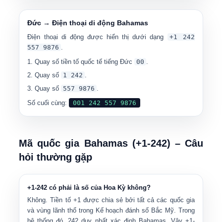
Đức → Điện thoại di động Bahamas
Điện thoại di động được hiển thị dưới dạng
+1 242
557 9876
.
Quay số tiền tố quốc tế tiếng Đức
00
.
Quay số
1 242
.
Quay số
557 9876
.
Số cuối cùng:
001 242 557 9876
Mã quốc gia Bahamas (+1-242) – Câu
hỏi thường gặp
+1-242 có phải là số của Hoa Kỳ không?
Không. Tiền tố
+1
được chia sẻ bởi tất cả các quốc gia
và vùng lãnh thổ trong
Kế hoạch đánh số Bắc Mỹ
. Trong
hệ thống đó,
242
duy nhất xác định Bahamas. Vậy +1-