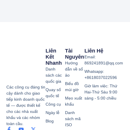
Liên
Tài
Liên Hệ
Kết
Nguyên
Email:
Nhanh
Hướng
869241891@qq.com
Danh
dẫn về số
Whatsapp:
sách các
ảo
+8618037022596
quốc gia
Biểu đồ
Giờ làm việc: Thứ
Các công cụ đáng tin
Quay số
múi giờ
Hai-Thứ Sáu 9:00
cậy dành cho giao
quốc tế
Mẹo xuất
sáng - 5:00 chiều
tiếp kinh doanh quốc
Công cụ
khẩu
tế — được thiết kế
cho các nhà xuất
Ngày lễ
Danh
khẩu và các nhóm
sách mã
Blog
toàn cầu.
ISO