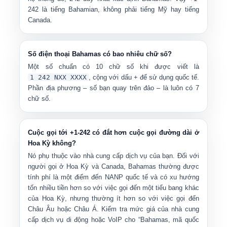
242 là tiếng Bahamian, không phải tiếng Mỹ hay tiếng
Canada.
Số điện thoại Bahamas có bao nhiêu chữ số?
Một số chuẩn có
10 chữ số
khi được viết là
1 242 NXX XXXX
, cộng với dấu + để sử dụng quốc tế.
Phần địa phương – số bạn quay trên đảo – là luôn có 7
chữ số.
Cuộc gọi tới +1-242 có đắt hơn cuộc gọi đường dài ở
Hoa Kỳ không?
Nó phụ thuộc vào nhà cung cấp dịch vụ của bạn. Đối với
người gọi ở Hoa Kỳ và Canada, Bahamas thường được
tính phí là một
điểm đến NANP quốc tế
và có xu hướng
tốn nhiều tiền hơn so với việc gọi đến một tiểu bang khác
của Hoa Kỳ, nhưng thường ít hơn so với việc gọi đến
Châu Âu hoặc Châu Á. Kiểm tra mức giá của nhà cung
cấp dịch vụ di động hoặc VoIP cho “Bahamas, mã quốc