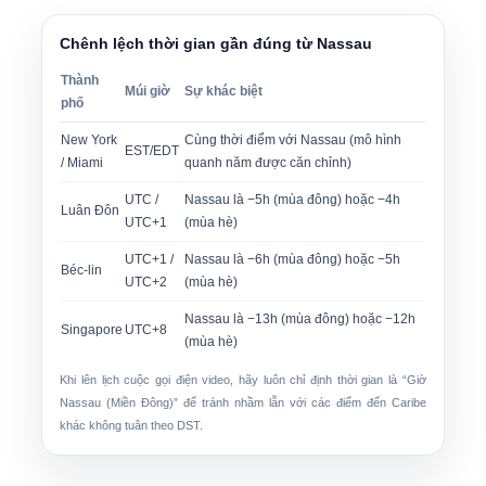
Chênh lệch thời gian gần đúng từ Nassau
Thành
Múi giờ
Sự khác biệt
phố
New York
Cùng thời điểm với Nassau (mô hình
EST/EDT
/ Miami
quanh năm được căn chỉnh)
UTC /
Nassau là −5h (mùa đông) hoặc −4h
Luân Đôn
UTC+1
(mùa hè)
UTC+1 /
Nassau là −6h (mùa đông) hoặc −5h
Béc-lin
UTC+2
(mùa hè)
Nassau là −13h (mùa đông) hoặc −12h
Singapore
UTC+8
(mùa hè)
Khi lên lịch cuộc gọi điện video, hãy luôn chỉ định thời gian là “Giờ
Nassau (Miền Đông)” để tránh nhầm lẫn với các điểm đến Caribe
khác không tuân theo DST.