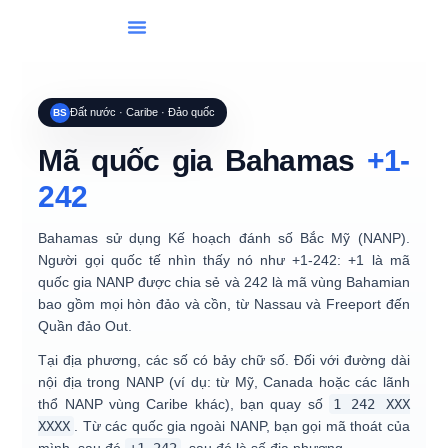
Danh Sách Các Quốc Gia
Quay Số Quốc Tế
Công Cụ
Ngày Lễ
Đất nước · Caribe · Đảo quốc
BS
Mã quốc gia Bahamas
+1-
242
Bahamas sử dụng
Kế hoạch đánh số Bắc Mỹ (NANP)
.
Người gọi quốc tế nhìn thấy nó như
+1-242
: +1 là mã
quốc gia NANP được chia sẻ và 242 là mã vùng Bahamian
bao gồm
mọi hòn đảo và cồn
, từ Nassau và Freeport đến
Quần đảo Out.
Tại địa phương, các số có bảy chữ số. Đối với đường dài
nội địa trong NANP (ví dụ: từ Mỹ, Canada hoặc các lãnh
thổ NANP vùng Caribe khác), bạn quay số
1 242 XXX
XXXX
. Từ các quốc gia ngoài NANP, bạn gọi mã thoát của