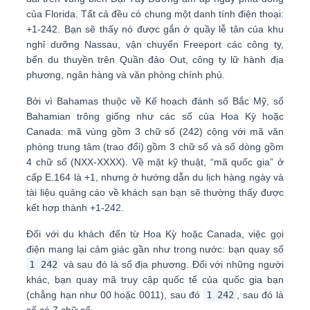
của Florida. Tất cả đều có chung một danh tính điện thoại:
+1-242
. Bạn sẽ thấy nó được gắn ở quầy lễ tân của khu
nghỉ dưỡng Nassau, vận chuyển Freeport các công ty,
bến du thuyền trên Quần đảo Out, công ty lữ hành địa
phương, ngân hàng và văn phòng chính phủ.
Bởi vì Bahamas thuộc về
Kế hoạch đánh số Bắc Mỹ
, số
Bahamian trông giống như các số của Hoa Kỳ hoặc
Canada: mã vùng gồm 3 chữ số (242) cộng với mã văn
phòng trung tâm (trao đổi) gồm 3 chữ số và số dòng gồm
4 chữ số (NXX-XXXX). Về mặt kỹ thuật, “mã quốc gia” ở
cấp E.164 là +1, nhưng ở hướng dẫn du lịch hàng ngày và
tài liệu quảng cáo về khách sạn bạn sẽ thường thấy được
kết hợp thành
+1-242
.
Đối với du khách đến từ Hoa Kỳ hoặc Canada, việc gọi
điện mang lại cảm giác gần như trong nước: bạn quay số
1 242
và sau đó là số địa phương. Đối với những người
khác, bạn quay mã truy cập quốc tế của quốc gia bạn
(chẳng hạn như 00 hoặc 0011), sau đó
1 242
, sau đó là