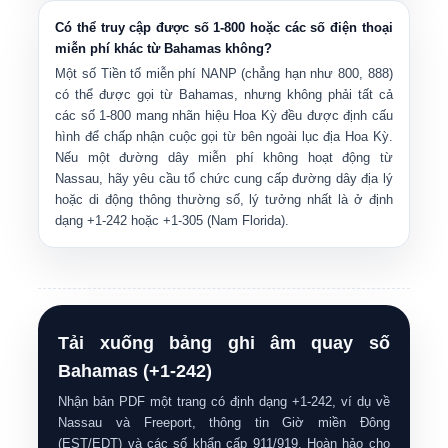
Có thể truy cập được số 1-800 hoặc các số điện thoại
miễn phí khác từ Bahamas không?
Một số
Tiền tố miễn phí NANP
(chẳng hạn như 800, 888)
có thể được gọi từ Bahamas, nhưng không phải tất cả
các số 1-800 mang nhãn hiệu Hoa Kỳ đều được định cấu
hình để chấp nhận cuộc gọi từ bên ngoài lục địa Hoa Kỳ.
Nếu một đường dây miễn phí không hoạt động từ
Nassau, hãy yêu cầu tổ chức cung cấp đường dây địa lý
hoặc di động thông thường số, lý tưởng nhất là ở định
dạng +1-242 hoặc +1-305 (Nam Florida).
Tải xuống bảng ghi âm quay số
Bahamas (+1-242)
Nhận bản PDF một trang có định dạng +1-242, ví dụ về
Nassau và Freeport, thông tin Giờ miền Đông
(EST/EDT) và các số khẩn cấp 911/919. Hoàn hảo cho