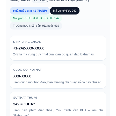
mình, sau đó
+1 242
, sau đó là số địa phương.
Mã quốc gia: +1 (NANP)
Mã vùng/NPA: 242
Múi giờ: EST/EDT (UTC−5 / UTC−4)
Trường hợp khẩn cấp: 911 hoặc 919
ĐỊNH DẠNG CHUẨN
+1-242-XXX-XXXX
242 là mã vùng duy nhất của toàn bộ quần đảo Bahamas.
CUỘC GỌI NỘI HẠT
XXX-XXXX
Trên cùng một hòn đảo, bạn thường chỉ quay số có bảy chữ số.
SỰ THẬT THÚ VỊ
242 = “BHA”
Trên bàn phím điện thoại, 242 đánh vần BHA – ám chỉ
“Bahamas”.