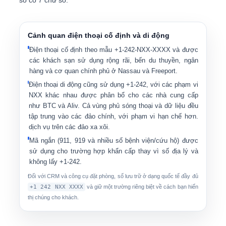
số có 7 chữ số.
Cảnh quan điện thoại cố định và di động
Điện thoại cố định
theo mẫu +1-242-NXX-XXXX và được
các khách sạn sử dụng rộng rãi, bến du thuyền, ngân
hàng và cơ quan chính phủ ở Nassau và Freeport.
Điện thoại di động
cũng sử dụng +1-242, với các phạm vi
NXX khác nhau được phân bổ cho các nhà cung cấp
như BTC và Aliv. Cả vùng phủ sóng thoại và dữ liệu đều
tập trung vào các đảo chính, với phạm vi hạn chế hơn.
dịch vụ trên các đảo xa xôi.
Mã ngắn
(911, 919 và nhiều số bệnh viện/cứu hộ) được
sử dụng cho trường hợp khẩn cấp thay vì số địa lý và
không lấy +1-242.
Đối với CRM và công cụ đặt phòng, số lưu trữ ở dạng quốc tế đầy đủ
+1 242 NXX XXXX
và giữ một trường riêng biệt về cách bạn hiển
thị chúng cho khách.