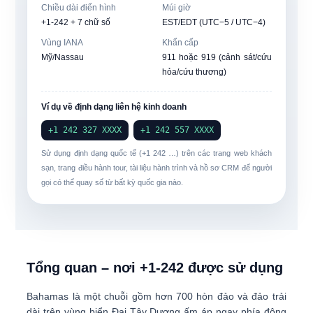
Chiều dài điển hình
Múi giờ
+1-242 + 7 chữ số
EST/EDT (UTC−5 / UTC−4)
Vùng IANA
Khẩn cấp
Mỹ/Nassau
911 hoặc 919 (cảnh sát/cứu
hỏa/cứu thương)
Ví dụ về định dạng liên hệ kinh doanh
+1 242 327 XXXX
+1 242 557 XXXX
Sử dụng định dạng quốc tế (+1 242 …) trên các trang web khách
sạn, trang điều hành tour, tài liệu hành trình và hồ sơ CRM để người
gọi có thể quay số từ bất kỳ quốc gia nào.
Tổng quan – nơi +1-242 được sử dụng
Bahamas là một chuỗi gồm hơn 700 hòn đảo và đảo trải
dài trên vùng biển Đại Tây Dương ấm áp ngay phía đông