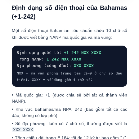
Định dạng số điện thoại của Bahamas
(+1-242)
Một số điện thoại Bahamian tiêu chuẩn chứa
10 chữ số
khi được viết bằng NANP mã quốc gia và mã vùng:
Định dạng quốc tế:
+1 242 NXX XXXX
Trong NANP:
1 242 NXX XXXX
Địa phương (cùng đảo):
XXX XXXX
NXX = mã văn phòng trung tâm (2–9 ở chữ số đầu
tiên), XXXX = số dòng gồm 4 chữ số.
•
Mã quốc gia:
+1 (được chia sẻ bởi tất cả thành viên
NANP).
•
Khu vực Bahamas/mã NPA:
242 (bao gồm tất cả các
đảo, không có lớp phủ).
•
Số địa phương:
luôn có 7 chữ số, thường được viết là
XXX-XXXX
.
•
Tổng chiều dài trong E.164:
tối đa 12 ký tự bao gồm “+”,