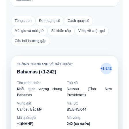
Tổng quan
Định dạng số
Cách quay số
Múi giờ và múi giờ
Số khẩn cấp
Ví dụ về cuộc gọi
Câu hỏi thường gặp
THÔNG TIN NHANH VỀ ĐẤT NƯỚC
+1-242
Bahamas (+1-242)
Tên chính thức
Thủ đô
Khối thịnh vượng chung
Nassau (Tỉnh New
Bahamas
Providence)
Vùng đất
mã ISO
Caribe / Bắc Mỹ
BS/BHS/044
Mã quốc gia
Mã vùng
+1(NANP)
242 (cả nước)