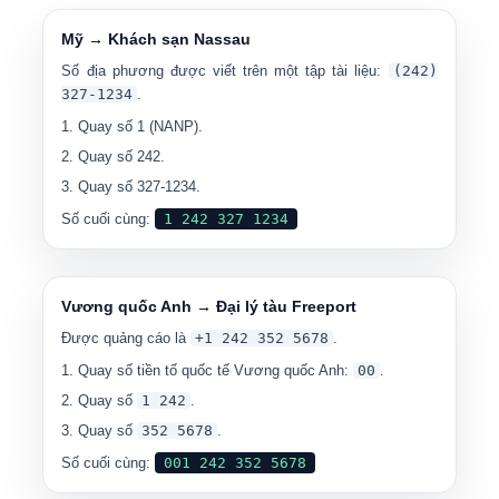
Mỹ → Khách sạn Nassau
Số địa phương được viết trên một tập tài liệu:
(242)
327-1234
.
Quay số
1
(NANP).
Quay số
242
.
Quay số
327-1234
.
Số cuối cùng:
1 242 327 1234
Vương quốc Anh → Đại lý tàu Freeport
Được quảng cáo là
+1 242 352 5678
.
Quay số tiền tố quốc tế Vương quốc Anh:
00
.
Quay số
1 242
.
Quay số
352 5678
.
Số cuối cùng:
001 242 352 5678