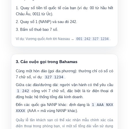
Quay số tiền tố quốc tế của bạn (ví dụ: 00 từ hầu hết
Châu Âu, 0011 từ Úc).
Quay số
1
(NANP) và sau đó
242
.
Bấm số thuê bao 7 số.
Ví dụ: Vương quốc Anh tới Nassau →
001 242 327 1234
.
3. Các cuộc gọi trong Bahamas
Cùng một hòn đảo (gọi địa phương):
thường chỉ có số có
7 chữ số, ví dụ:
327 1234
.
Giữa các đảo/đường dài:
người vận hành có thể yêu cầu
1 242
cộng với 7 chữ số, đặc biệt là từ điện thoại di
động hoặc hệ thống tổng đài kinh doanh.
Đến các quốc gia NANP khác:
định dạng là
1 AAA NXX
XXXX
(AAA = mã vùng NANP khác).
Quầy lễ tân khách sạn có thể xác nhận mẫu chính xác của
điện thoại trong phòng bạn, vì một số tổng đài vẫn sử dụng