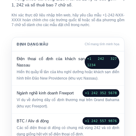
1, 242 và số thuê bao 7 chữ số.
Khi xác thực dữ liệu nhập trên web, hãy yêu cầu mẫu +1-242-NXX-
XXXX hoàn chỉnh cho các trường quốc tế hoặc số địa phương gồm
7 chữ số dành cho các mẫu đặt chỗ trong nước.
ĐỊNH DẠNG MẪU
Chỉ mang tính minh họa
Điện thoại cố định của khách sạn
+1 242 327
Nassau
1234
Hiển thị quầy lễ tân của khu nghỉ dưỡng hoặc khách sạn điển
hình trên Đảo New Providence (khu vực Nassau).
Ngành nghề kinh doanh Freeport
+1 242 352 5678
Ví dụ về đường dây cố định thương mại trên Grand Bahama
(khu vực Freeport).
BTC / Aliv di động
+1 242 557 9876
Các số điện thoại di động có chung mã vùng 242 và có định
dạng giống hệt với số điện thoại cố định.