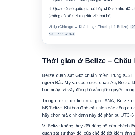
Quay số
số quốc gia có bảy chữ số
như đã c
(không có số 0 đứng đầu để loại bỏ).
Ví dụ (Chicago → Khách sạn Thành phố Belize):
0
501 222 4940
.
Thời gian ở Belize – Châu
Belize quan sát
Giờ chuẩn miền Trung (CST,
người Bắc Mỹ và các nước châu Âu, Belize
k
ban ngày
, vì vậy đồng hồ vẫn giữ nguyên tron
Trong cơ sở dữ liệu múi giờ IANA, Belize đ
Mỹ/Belize
. Khi bạn định cấu hình các công cụ 
hãy chọn mã định danh này để phần bù
UTC-6
Vì Belize không thay đổi đồng hồ nên chênh l
quan sát sự thay đổi của chế độ tiết kiệm án