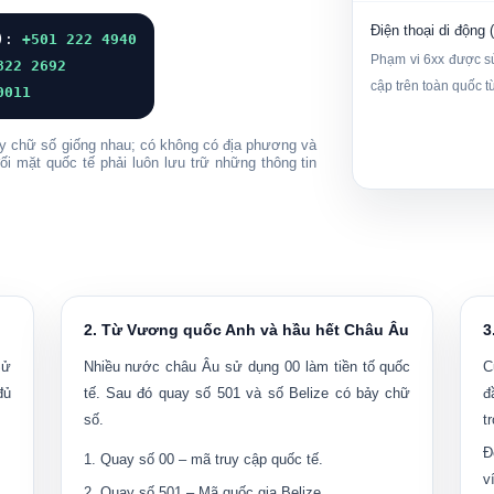
Điện thoại di động 
e):
+501 222 4940
Phạm vi 6xx được sử
822 2692
cập trên toàn quốc 
0011
ảy chữ số giống nhau; có
không có địa phương và
ối mặt quốc tế phải luôn lưu trữ những thông tin
2. Từ Vương quốc Anh và hầu hết Châu Âu
3
Sử
Nhiều nước châu Âu sử dụng
00
làm tiền tố quốc
C
đủ
tế. Sau đó quay số 501 và số Belize có bảy chữ
đ
số.
t
Đ
Quay số
00
– mã truy cập quốc tế.
v
Quay số
501
– Mã quốc gia Belize.