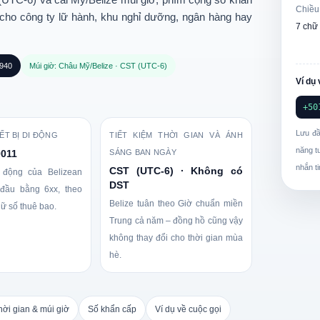
Chiều
n cho công ty lữ hành, khu nghỉ dưỡng, ngân hàng hay
7 chữ
4940
Múi giờ: Châu Mỹ/Belize · CST (UTC-6)
Ví dụ 
+50
Lưu đầ
IẾT BỊ DI ĐỘNG
TIẾT KIỆM THỜI GIAN VÀ ÁNH
năng t
0011
SÁNG BAN NGÀY
nhắn ti
CST (UTC-6) · Không có
 động của Belizean
DST
 đầu bằng
6xx
, theo
Belize tuân theo Giờ chuẩn miền
hữ số thuê bao.
Trung cả năm – đồng hồ cũng vậy
không
thay đổi cho thời gian mùa
hè.
hời gian & múi giờ
Số khẩn cấp
Ví dụ về cuộc gọi