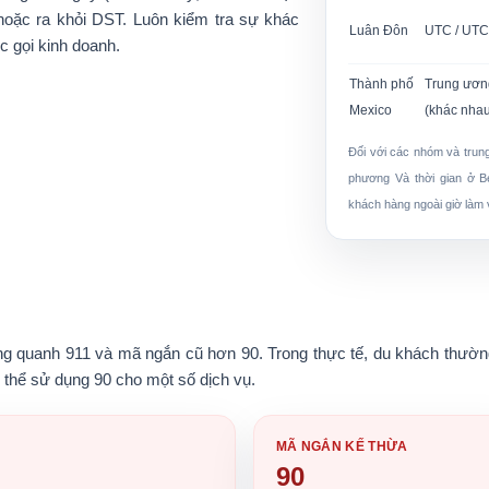
hoặc ra khỏi DST. Luôn kiểm tra sự khác
Luân Đôn
UTC / UT
ộc gọi kinh doanh.
Thành phố
Trung ươn
Mexico
(khác nha
Đối với các nhóm và trung
phương
Và
thời gian ở B
khách hàng ngoài giờ làm 
ung quanh
911
và mã ngắn cũ hơn
90
. Trong thực tế, du khách thườ
 thể sử dụng 90 cho một số dịch vụ.
MÃ NGẮN KẾ THỪA
90