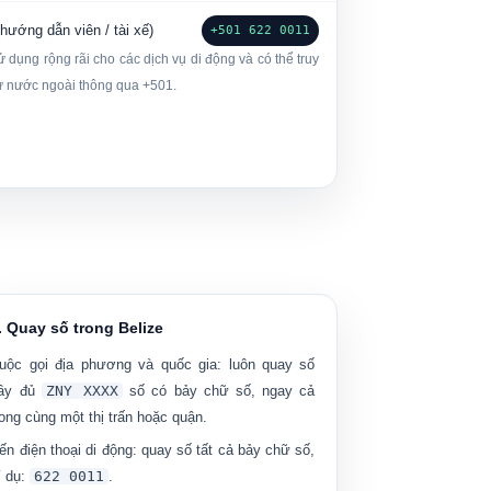
(hướng dẫn viên / tài xế)
+501 622 0011
 dụng rộng rãi cho các dịch vụ di động và có thể truy
từ nước ngoài thông qua +501.
. Quay số trong Belize
uộc gọi địa phương và quốc gia:
luôn quay số
ầy đủ
ZNY XXXX
số có bảy chữ số, ngay cả
rong cùng một thị trấn hoặc quận.
ến điện thoại di động:
quay số tất cả bảy chữ số,
í dụ:
622 0011
.