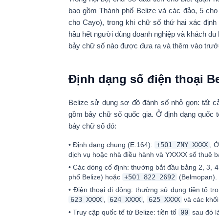
bao gồm Thành phố Belize và các đảo, 5 cho S
cho Cayo), trong khi chữ số thứ hai xác địn
hầu hết người dùng doanh nghiệp và khách du lị
bảy chữ số nào được đưa ra và thêm vào trư
Định dạng số điện thoại Be
Belize sử dụng sơ đồ đánh số nhỏ gọn: tất c
gồm
bảy chữ số quốc gia
. Ở định dạng quốc 
bảy chữ số đó:
•
Định dạng chung (E.164):
+501 ZNY XXXX
, 
dịch vụ hoặc nhà điều hành và
YXXXX
số thuê b
•
Các dòng cố định:
thường bắt đầu bằng
2, 3, 
phố Belize) hoặc
+501 822 2692
(Belmopan).
•
Điện thoại di động:
thường sử dụng tiền tố tr
623 XXXX
,
624 XXXX
,
625 XXXX
và các khối
•
Truy cập quốc tế từ Belize:
tiền tố
00
sau đó l