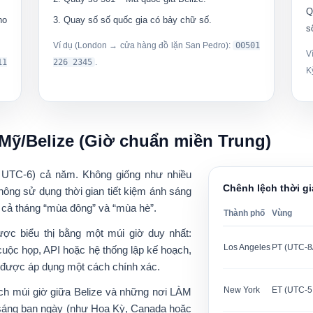
Q
ho
Quay số
số quốc gia có bảy chữ số
.
s
Ví dụ (London → cửa hàng đồ lặn San Pedro):
00501
V
11
226 2345
.
K
 Mỹ/Belize (Giờ chuẩn miền Trung)
 UTC-6)
cả năm. Không giống như nhiều
Chênh lệch thời gi
hông sử dụng thời gian tiết kiệm ánh sáng
g cả tháng “mùa đông” và “mùa hè”.
Thành phố
Vùng
ược biểu thị bằng một múi giờ duy nhất:
Los Angeles
PT (UTC-8/
cuộc họp, API hoặc hệ thống lập kế hoạch,
được áp dụng một cách chính xác.
New York
ET (UTC-5 
ệch múi giờ giữa Belize và những nơi
LÀM
h sáng ban ngày (như Hoa Kỳ, Canada hoặc