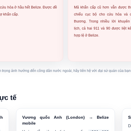
 cứu hỏa
ở hầu hết Belize. Được đề
Mã khẩn cấp cũ hơn vẫn được t
rợ khẩn cấp.
chiếu cục bộ cho cứu hỏa và 
thương. Trong nhiều lời khuyên
lịch, cả hai
911 và 90
được liệt kê
hợp lệ ở Belize.
êm trọng ảnh hưởng đến công dân nước ngoài, hãy liên hệ với đại sứ quán của b
ực tế
ch
Vương quốc Anh (London) → Belize
S
mobile
D