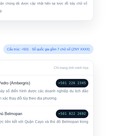
hận chúng đã được cập nhật hiện tại
lược đồ bảy chữ số
g.
Cấu trúc: +501 · Số quốc gia gồm 7 chữ số (ZNY XXXX)
Chỉ mang tính minh họa
edro (Ambergris)
+501 226 2345
bảy số điển hình được các doanh nghiệp du lịch đảo
nh xác thay đổi tùy theo địa phương.
phủ Belmopan
+501 822 2692
c liên kết với Quận Cayo và thủ đô Belmopan trong