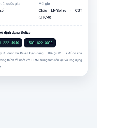
 dài quốc gia
Múi giờ
 số
Châu Mỹ/Belize · CST
(UTC-6)
về định dạng Belize
1 222 4940
+501 622 0011
y đủ danh bạ Belize
Định dạng E.164
(+501 …) để có khả
ương thích tốt nhất với CRM, trung tâm liên lạc và ứng dụng
n.