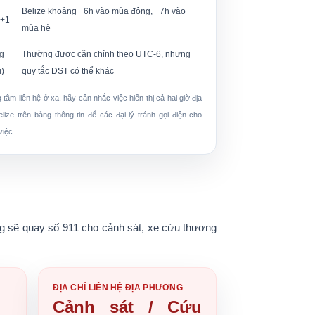
Belize khoảng −6h vào mùa đông, −7h vào
C+1
mùa hè
g
Thường được căn chỉnh theo UTC-6, nhưng
u)
quy tắc DST có thể khác
 tâm liên hệ ở xa, hãy cân nhắc việc hiển thị cả hai
giờ địa
elize
trên bảng thông tin để các đại lý tránh gọi điện cho
việc.
ng sẽ quay số
911
cho cảnh sát, xe cứu thương
ĐỊA CHỈ LIÊN HỆ ĐỊA PHƯƠNG
Cảnh sát / Cứu