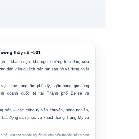
hường thấy số +501
sạn
– khách sạn, khu nghỉ dưỡng trên đảo, cửa
ng dẫn viên du lịch trên rạn san hô và rừng nhiệt
 vụ
– các trung tâm pháp lý, ngân hàng, gia công
h doanh quốc tế tại Thành phố Belize và
ng sản
– các công ty vận chuyển, nông nghiệp,
lý bất động sản phục vụ khách hàng Trung Mỹ và
iên hệ Belizean từ các nguồn cũ vẫn hiển thị các số có năm