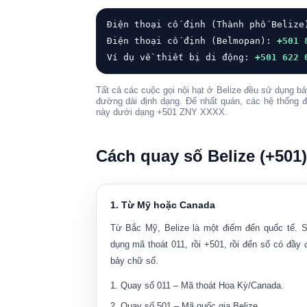
Điện thoại cố định (Thành phố Beliz
Điện thoại cố định (Belmopan):
+501 
Ví dụ về thiết bị di động:
+501 622 
Tất cả các cuộc gọi nội hạt ở Belize đều sử dụng b
đường dài định dạng
. Để nhất quán, các hệ thống đ
này dưới dạng
+501 ZNY XXXX
.
Cách quay số Belize (+501)
1. Từ Mỹ hoặc Canada
Từ Bắc Mỹ, Belize là một điểm đến quốc tế. 
dụng mã thoát
011
, rồi +501, rồi đến số có đầy 
bảy chữ số.
Quay số
011
– Mã thoát Hoa Kỳ/Canada.
Quay số
501
– Mã quốc gia Belize.