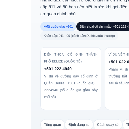
cấp 911 và 90
bạn nên biết trước khi gọi điệ
cơ quan chính phủ.
Mã quốc gia: +501
Điện thoại cố định mẫu: +501 222 
Khẩn cấp: 911 · 90 (cảnh sát/cứu hỏa/cứu thương)
ĐIỆN THOẠI CỐ ĐỊNH THÀNH
VÍ DỤ VỀ TH
PHỐ BELIZE (QUỐC TẾ)
+501 622 
+501 222 4940
Phạm vi di
Ví dụ về đường dây cố định ở
thường bắt
Quận Belize: +501 (quốc gia) ·
sau là sáu c
2224940 (số quốc gia gồm bảy
chữ số).
Tổng quan
Định dạng số
Cách quay số
T