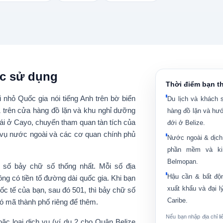
c sử dụng
Thời điểm bạn t
i nhỏ Quốc gia nói tiếng Anh trên bờ biển
Du lịch và khách 
 trên
cửa hàng đồ lặn và khu nghỉ dưỡng
hàng đồ lặn và hướ
thái ở Cayo, chuyến tham quan tàn tích của
đới ở Belize.
 vụ nước ngoài và các cơ quan chính phủ
Nước ngoài & dịch
phần mềm và kin
Belmopan.
 số bảy chữ số thống nhất
. Mỗi số địa
Hậu cần & bất độ
ông có tiền tố đường dài quốc gia
. Khi bạn
xuất khẩu và đại 
uốc tế của bạn, sau đó
501
, thì bảy chữ số
Caribe.
ó mã thành phố riêng để thêm.
Nếu bạn nhập địa chỉ l
ặc loại dịch vụ
(ví dụ 2 cho Quận Belize