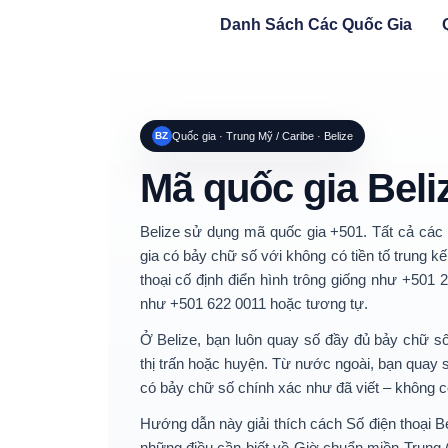
Danh Sách Các Quốc Gia
BZ
Quốc gia · Trung Mỹ / Caribe · Belize
Mã quốc gia Beli
Belize sử dụng
mã quốc gia +501
. Tất cả các
gia có bảy chữ số
với
không có tiền tố trung kế
thoại cố định điển hình trông giống như
+501 2
như
+501 622 0011
hoặc tương tự.
Ở Belize, bạn luôn quay số đầy đủ
bảy chữ s
thị trấn hoặc huyện. Từ nước ngoài, bạn quay s
có bảy chữ số chính xác như đã viết – không c
Hướng dẫn này giải thích cách
Số điện thoại B
những điều cần biết về
Giờ chuẩn miền Trung 