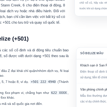
chữ số cũ, hãy xác n
tann Creek, 6 cho điện thoại di động, 8
trước khi sử dụng chún
h
loại dịch vụ hoặc nhà điều hành
. Đối với
ch, bạn chỉ cần làm việc với bất kỳ số có
ớc
+501
cho lưu trữ và quay số quốc tế.
lize (+501)
ả các số cố định và di động tiêu chuẩn bao
SỐ BELIZE MẪU
tế, số được viết dưới dạng
+501
theo sau là
Khách sạn ở San P
Ở đâu
Z
đại khái chỉ quận/nhóm dịch vụ,
N
loại
Điện thoại cố định 
ao.
sử dụng; tiền tố chí
4, 5, 7 hoặc 8
, ví dụ.
+501 222 4940
(Thành
Văn phòng chính 
ong
6xx
phạm vi, chẳng hạn như
622 XXXX
,
Mẫu 8xx thường đượ
 6xx khác.
các ví dụ chính thức.
à mã và số quốc gia nơi đến.