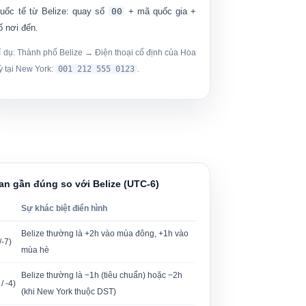
uốc tế từ Belize:
quay số
00
+ mã quốc gia +
ố nơi đến.
í dụ: Thành phố Belize → Điện thoại cố định của Hoa
ỳ tại New York:
001 212 555 0123
.
an gần đúng so với Belize (UTC-6)
Sự khác biệt điển hình
Belize thường là +2h vào mùa đông, +1h vào
-7)
mùa hè
Belize thường là −1h (tiêu chuẩn) hoặc −2h
/ -4)
(khi New York thuộc DST)