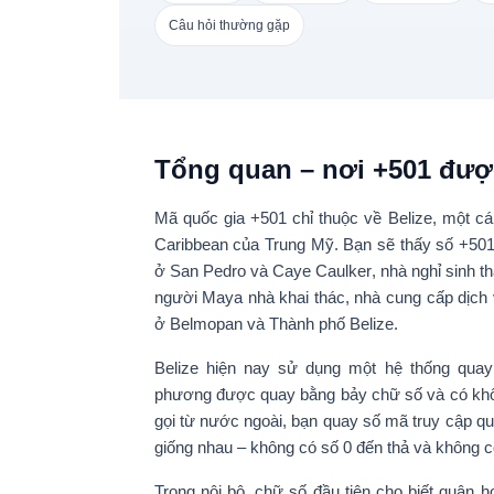
Câu hỏi thường gặp
Tổng quan – nơi +501 đượ
Mã quốc gia
+501
chỉ thuộc về
Belize
, một cá
Caribbean của Trung Mỹ. Bạn sẽ thấy số +501
ở San Pedro và Caye Caulker
, nhà nghỉ sinh 
người Maya nhà khai thác, nhà cung cấp dịch
ở Belmopan và Thành phố Belize.
Belize hiện nay sử dụng một
hệ thống quay
phương được quay bằng bảy chữ số và có
kh
gọi từ nước ngoài, bạn quay số mã truy cập q
giống nhau – không có số 0 đến thả và không c
Trong nội bộ, chữ số đầu tiên cho biết
quận ho