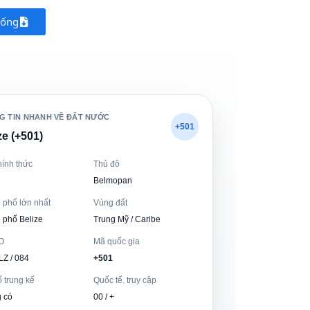
uống
G TIN NHANH VỀ ĐẤT NƯỚC
+501
ze (+501)
hính thức
Thủ đô
Belmopan
 phố lớn nhất
Vùng đất
 phố Belize
Trung Mỹ / Caribe
O
Mã quốc gia
LZ / 084
+501
ố trung kế
Quốc tế. truy cập
 có
00 / +