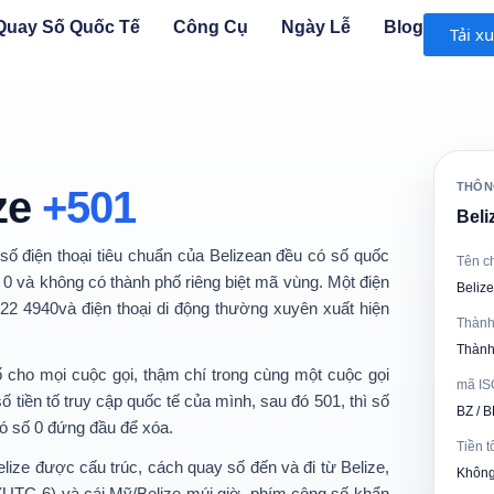
Quay Số Quốc Tế
Công Cụ
Ngày Lễ
Blog
Tải x
THÔN
ze
+501
Beli
 số điện thoại tiêu chuẩn của Belizean đều có
số quốc
Tên c
 0
và không có thành phố riêng biệt mã vùng. Một điện
Belize
22 4940
và điện thoại di động thường xuyên xuất hiện
Thành
Thành
ố
cho mọi cuộc gọi, thậm chí trong cùng một cuộc gọi
mã IS
ố tiền tố truy cập quốc tế của mình, sau đó
501
, thì số
BZ / B
ó số 0 đứng đầu để xóa.
Tiền t
elize
được cấu trúc, cách quay số
đến và đi từ Belize
,
Không
(UTC-6)
và cái
Mỹ/Belize
múi giờ, phím cộng
số khẩn