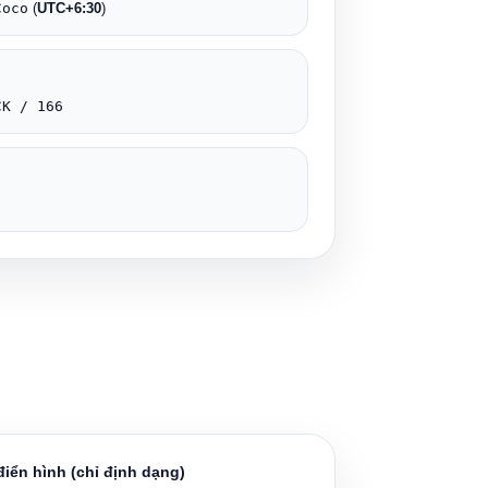
Coco
(
UTC+6:30
)
CK / 166
iển hình (chỉ định dạng)