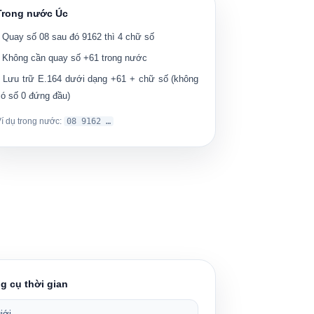
Trong nước Úc
• Quay số
08
sau đó
9162
thì 4 chữ số
• Không cần quay số +61 trong nước
• Lưu trữ E.164 dưới dạng
+61
+ chữ số (không
có số 0 đứng đầu)
Ví dụ trong nước:
08 9162 …
g cụ thời gian
iới