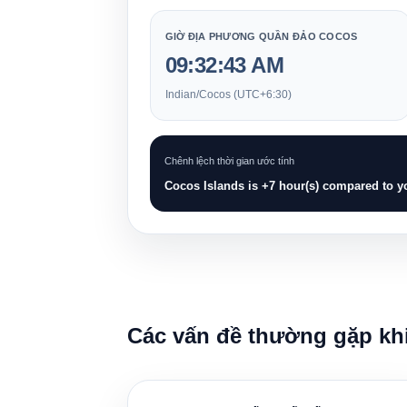
GIỜ ĐỊA PHƯƠNG QUẦN ĐẢO COCOS
09:32:44 AM
Indian/Cocos (UTC+6:30)
Chênh lệch thời gian ước tính
Cocos Islands is +7 hour(s) compared to yo
Các vấn đề thường gặp kh