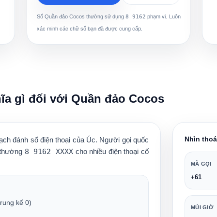
Số Quần đảo Cocos thường sử dụng
8 9162
phạm vi. Luôn
xác minh các chữ số bạn đã được cung cấp.
ĩa gì đối với Quần đảo Cocos
Nhìn tho
ạch đánh số điện thoại của Úc
. Người gọi quốc
 (thường
8 9162 XXXX
cho nhiều điện thoại cố
MÃ GỌI
+61
rung kế 0)
MÚI GIỜ