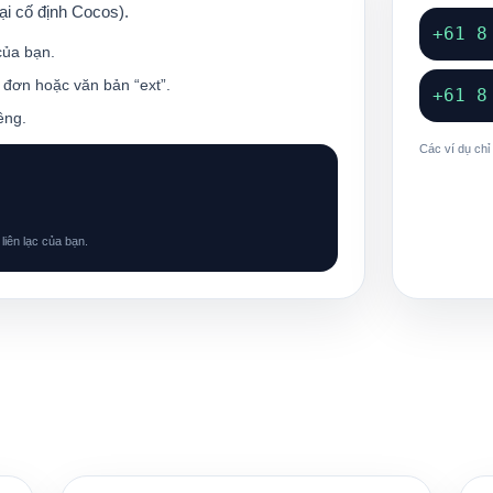
ại cố định Cocos).
+61 8
của bạn.
đơn hoặc văn bản “ext”.
+61 8
êng.
Các ví dụ chỉ
liên lạc của bạn.