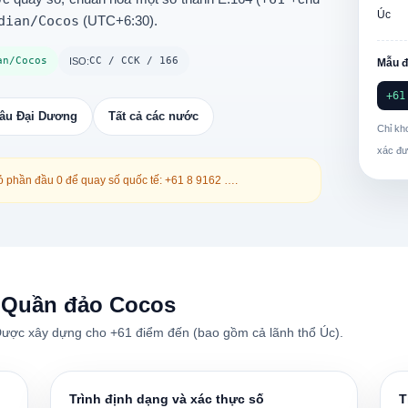
Úc
dian/Cocos
(
UTC+6:30
).
an/Cocos
CC / CCK / 166
ISO:
Mẫu đi
+61
âu Đại Dương
Tất cả các nước
Chỉ kh
xác đư
bỏ phần đầu
0
để quay số quốc tế:
+61 8 9162 …
.
 Quần đảo Cocos
Được xây dựng cho +61 điểm đến (bao gồm cả lãnh thổ Úc).
Trình định dạng và xác thực số
T