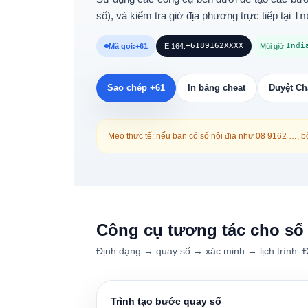
số), và kiểm tra giờ địa phương trực tiếp tại
In
+6189162XXXX
Indi
Mã gọi:
+61
E.164:
Múi giờ:
Sao chép +61
In bảng cheat
Duyệt Ch
Mẹo thực tế: nếu bạn có số nội địa như
08 9162 …
, 
Công cụ tương tác cho số
Định dạng → quay số → xác minh → lịch trình. 
Trình tạo bước quay số