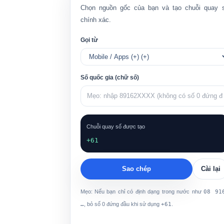
Chọn nguồn gốc của bạn và tạo chuỗi quay 
chính xác.
Gọi từ
Số quốc gia (chữ số)
Chuỗi quay số được tạo
+61
Sao chép
Cài lại
Mẹo: Nếu bạn chỉ có định dạng trong nước như
08 91
…
, bỏ số 0 đứng đầu khi sử dụng
+61
.