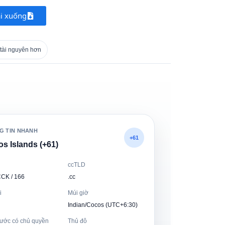
ải xuống
tài nguyên hơn
G TIN NHANH
+61
s Islands (+61)
ccTLD
CCK / 166
.cc
i
Múi giờ
Indian/Cocos (UTC+6:30)
ước có chủ quyền
Thủ đô