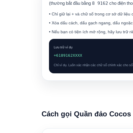
(thường bắt đầu bằng
8 9162
cho điện tho
• Chỉ giữ lại
+
và chữ số trong cơ sở dữ liệu 
• Xóa dấu cách, dấu gạch ngang, dấu ngoặc 
• Nếu bạn có tiện ích mở rộng, hãy lưu trữ ri
Lưu trữ ví dụ
+6189162XXXX
Chỉ ví dụ. Luôn xác nhận các chữ số chính xác cho số 
Cách gọi Quần đảo Cocos