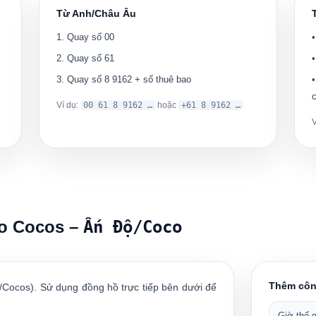
Từ Anh/Châu Âu
Quay số
00
Quay số
61
Quay số
8 9162
+ số thuê bao
Ví dụ:
00 61 8 9162 …
hoặc
+61 8 9162 …
ảo Cocos –
Ấn Độ/Coco
Thêm côn
Cocos). Sử dụng đồng hồ trực tiếp bên dưới để
Giờ thế g