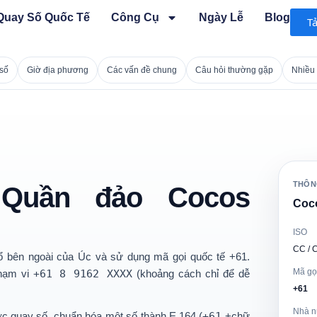
Quay Số Quốc Tế
Công Cụ
Ngày Lễ
Blog
T
số
Giờ địa phương
Các vấn đề chung
Câu hỏi thường gặp
Nhiều 
THÔN
Quần đảo Cocos
Coco
ISO
CC / 
hổ bên ngoài của Úc
và sử dụng mã gọi quốc tế
+61
.
Mã gọ
phạm vi
+61 8 9162 XXXX
(khoảng cách chỉ để dễ
+61
Nhà n
ớc quay số, chuẩn hóa một số thành
E.164
(
+61
+chữ