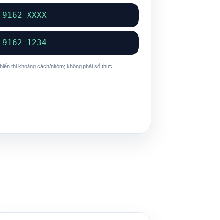
 9162 XXXX
 9162 1234
 hiển thị khoảng cách/nhóm; không phải số thực.