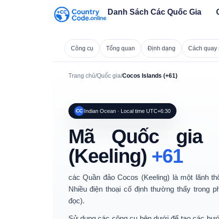
Danh Sách Các Quốc Gia
Công cụ
Tổng quan
Định dạng
Cách quay 
Trang chủ
/
Quốc gia
/
Cocos Islands (+61)
CC
Indian Ocean · Local time UTC+6:30
Mã Quốc gia 
(Keeling)
+61
các
Quần đảo Cocos (Keeling)
là một
lãnh t
Nhiều điện thoại cố định thường thấy trong 
đọc).
Sử dụng các công cụ bên dưới để tạo các bư