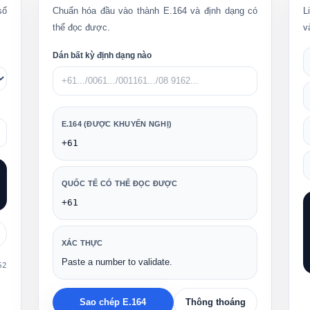
số
Chuẩn hóa đầu vào thành E.164 và định dạng có
L
thể đọc được.
v
Dán bất kỳ định dạng nào
E.164 (ĐƯỢC KHUYẾN NGHỊ)
+61
QUỐC TẾ CÓ THỂ ĐỌC ĐƯỢC
+61
XÁC THỰC
Paste a number to validate.
62
Sao chép E.164
Thông thoáng