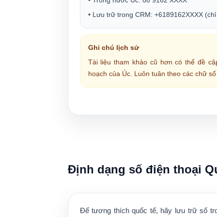
• Trong nước Úc:
08 9162 XXXX
• Lưu trữ trong CRM:
+6189162XXXX
(chỉ
Ghi chú lịch sử
Tài liệu tham khảo cũ hơn có thể đề c
hoạch của Úc. Luôn tuân theo các chữ số 
Định dạng số điện thoại 
Để tương thích quốc tế, hãy lưu trữ số t