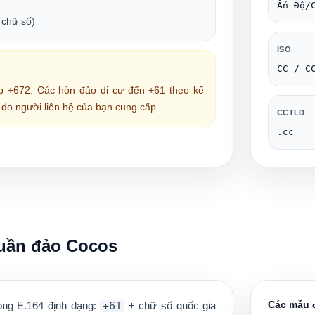
Ấn Độ/
 chữ số)
ISO
CC / C
ập
+672
. Các hòn đảo di cư đến
+61
theo kế
do người liên hệ của bạn cung cấp.
CCTLD
.cc
Quần đảo Cocos
Các mẫu đ
rong
E.164
định dạng:
+61
+ chữ số quốc gia