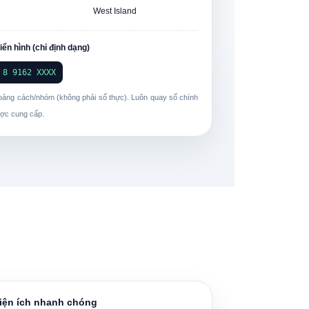
West Island
ển hình (chỉ định dạng)
 8 9162 XXXX
oảng cách/nhóm (không phải số thực). Luôn quay số chính
ợc cung cấp.
iện ích nhanh chóng