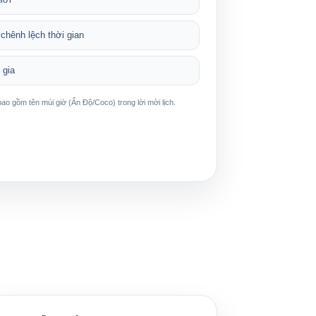
chênh lệch thời gian
 gia
 bao gồm tên múi giờ (
Ấn Độ/Coco
) trong lời mời lịch.