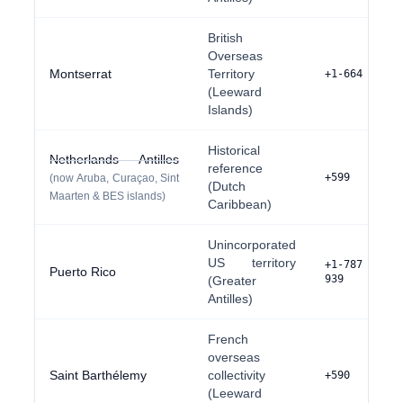
British
Overseas
Montserrat
Territory
+1-664
(Leeward
Islands)
Historical
Netherlands Antilles
reference
+599
(now Aruba, Curaçao, Sint
(Dutch
Maarten & BES islands)
Caribbean)
Unincorporated
US territory
+1-787 / +
Puerto Rico
939
(Greater
Antilles)
French
overseas
Saint Barthélemy
collectivity
+590
(Leeward