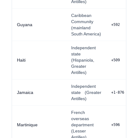
Antilles)
Caribbean
Community
Guyana
+592
(mainland
South America)
Independent
state
Haiti
(Hispaniola,
+509
Greater
Antilles)
Independent
Jamaica
state (Greater
+1-876
Antilles)
French
overseas
Martinique
department
+596
(Lesser
Antilles)