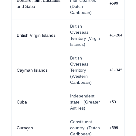
Bonaire, Sint Eustatius
municipalities
+599
and Saba
(Dutch
Caribbean)
British
Overseas
British Virgin Islands
+1-284
Territory (Virgin
Islands)
British
Overseas
Cayman Islands
Territory
+1-345
(Western
Caribbean)
Independent
Cuba
state (Greater
+53
Antilles)
Constituent
Curaçao
country (Dutch
+599
Caribbean)