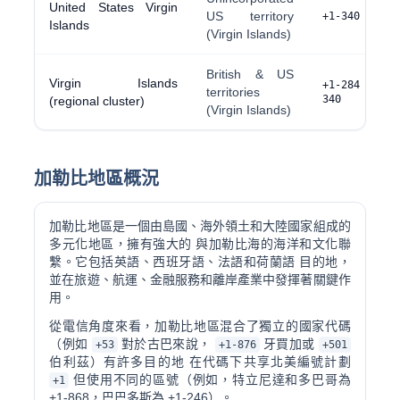
United States Virgin
US territory
+1-340
Islands
(Virgin Islands)
British & US
Virgin Islands
+1-284 / +
territories
340
(regional cluster)
(Virgin Islands)
加勒比地區概況
加勒比地區是一個由島國、海外領土和大陸國家組成的
多元化地區，擁有強大的 與加勒比海的海洋和文化聯
繫。它包括英語、西班牙語、法語和荷蘭語 目的地，
並在旅遊、航運、金融服務和離岸產業中發揮著關鍵作
用。
從電信角度來看，加勒比地區混合了獨立的國家代碼
（例如
對於古巴來說，
牙買加或
+53
+1-876
+501
伯利茲）有許多目的地 在代碼下共享北美編號計劃
但使用不同的區號（例如，特立尼達和多巴哥為
+1
+1-868，巴巴多斯為 +1-246）。