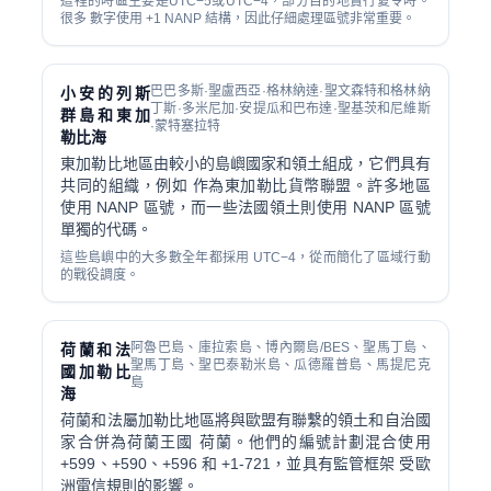
這裡的時區主要是UTC−5或UTC−4，部分目的地實行夏令時。
很多 數字使用 +1 NANP 結構，因此仔細處理區號非常重要。
巴巴多斯·聖盧西亞·格林納達·聖文森特和格林納
小安的列斯
丁斯·多米尼加·安提瓜和巴布達·聖基茨和尼維斯
群島和東加
·蒙特塞拉特
勒比海
東加勒比地區由較小的島嶼國家和領土組成，它們具有
共同的組織，例如 作為東加勒比貨幣聯盟。許多地區
使用 NANP 區號，而一些法國領土則使用 NANP 區號
單獨的代碼。
這些島嶼中的大多數全年都採用 UTC−4，從而簡化了區域行動
的戰役調度。
阿魯巴島、庫拉索島、博內爾島/BES、聖馬丁島、
荷蘭和法
聖馬丁島、聖巴泰勒米島、瓜德羅普島、馬提尼克
國加勒比
島
海
荷蘭和法屬加勒比地區將與歐盟有聯繫的領土和自治國
家合併為荷蘭王國 荷蘭。他們的編號計劃混合使用
+599、+590、+596 和 +1-721，並具有監管框架 受歐
洲電信規則的影響。