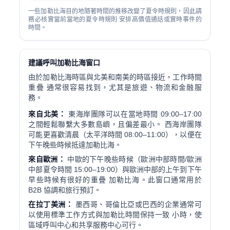
一些加勒比海目的地隨著時間的推移改變了夏令時規則，因此請
務必核實當前當地的夏令時規則 安排高價值通話或實時事件的
時間。
建議呼叫加勒比海窗口
由於加勒比海時區與北美和南美的時區接近，工作時間
重疊 通常很容易找到，尤其是旅遊、物流和金融服
務。
來自北美：
東海岸團隊可以在當地時間 09:00–17:00
之間輕鬆聯繫大多數島嶼，且偏差最小。 西海岸團隊
可能更喜歡清晨（太平洋時間 08:00–11:00），以便在
下午晚些時候抵達加勒比海。
來自歐洲：
中歐的下午晚些時候（歐洲中部時間/歐洲
中部夏令時間 15:00–19:00）與歐洲中部的上午到下午
早些時候有很好的重疊 加勒比海。此窗口通常用於
B2B 協調和旅行預訂。
在拉丁美洲：
墨西哥、哥倫比亞或巴西的企業通常可
以使用標準工作方式與加勒比時間保持一致 小時，使
區域呼叫中心和共享服務中心可行。