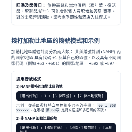
旺季及節假日：
旅遊高峰和當地假期（嘉年華、復活
節、聖誕節/新年）可能會影響人員配備和答复 費率。
對於出境營銷活動，請考慮季節性和酒店入住模式。
撥打加勒比地區的撥號模式和示例
加勒比地區編號計劃分為兩大類： 北美編號計劃 (NANP) 內
的國家/地區 具有代碼 +1 及其自己的區號，以及具有不同國
家代碼（例如 +53、+501）的國家/地區， +592 或 +597。
通用撥號格式
1) NANP風格的加勒比目的地
[退出代碼] + 1 + [3 位區號] + [7 位本地號碼]
示例：從英國撥打特立尼達和多巴哥的手機：
00 1 868
xxxxxx
- 在哪裡
第868章
是特立尼達和多巴哥的區號。
2) 非 NANP 加勒比目的地
[退出代碼] + [國家代碼] + [地區/手機前綴] + [本地