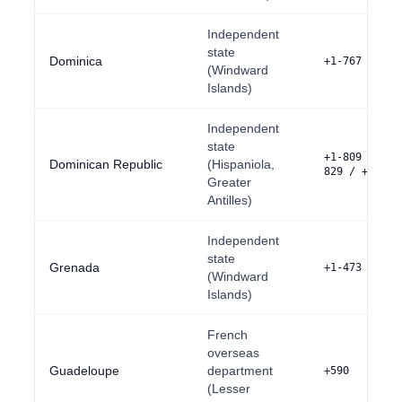
Independent
state
Dominica
+1-767
(Windward
Islands)
Independent
state
+1-809 / +
Dominican Republic
(Hispaniola,
829 / +1-849
Greater
Antilles)
Independent
state
Grenada
+1-473
(Windward
Islands)
French
overseas
Guadeloupe
department
+590
(Lesser