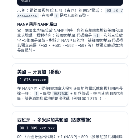
號碼]
示例：從德國撥打哈瓦那（古巴）的固定電話：
00 53 7
xxxxxxxxx
- 在哪裡
7
是哈瓦那的區號。
NANP 與非 NANP 路由
當一個國家/地區位於 NANP 中時，您的系統應像對待美國和加
拿大號碼一樣對待它：該國家/地區 代碼總是
+1
，和前三位數
字 +1後面是區號。對於非 NANP 目的地，請將國家/地區代碼視
為獨立前綴（+53、 +501、+592、+597 等）並獨立驗證本地
長度規則。
美國 → 牙買加（移動）
1 876 xxxxxx
在 NANP 內，從美國/加拿大撥打牙買加的電話就像撥打國內長
途一樣：
1
+ 區號
第876章
+ 用戶號碼。來自其他 國家/地
區，請先添加您當地的退出代碼（例如 00 1 876...）。
西班牙 → 多米尼加共和國（固定電話）
00 1 809 xxx xxx
00 （西班牙退出代碼）+ 1 (NANP) + 809（多米尼加共和國區