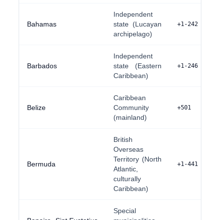
Independent
Bahamas
state (Lucayan
+1-242
archipelago)
Independent
Barbados
state (Eastern
+1-246
Caribbean)
Caribbean
Belize
Community
+501
(mainland)
British
Overseas
Territory (North
Bermuda
+1-441
Atlantic,
culturally
Caribbean)
Special