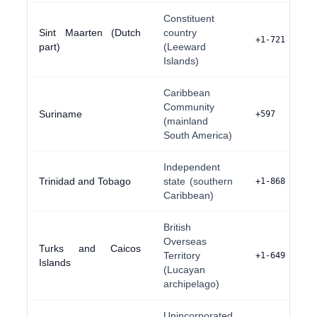
Constituent
Sint Maarten (Dutch
country
+1-721
part)
(Leeward
Islands)
Caribbean
Community
Suriname
+597
(mainland
South America)
Independent
Trinidad and Tobago
state (southern
+1-868
Caribbean)
British
Overseas
Turks and Caicos
Territory
+1-649
Islands
(Lucayan
archipelago)
Unincorporated