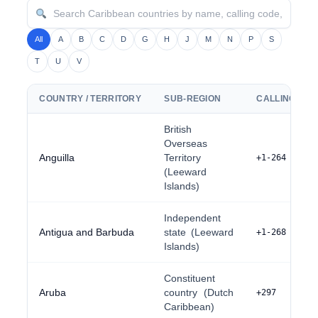
All
A
B
C
D
G
H
J
M
N
P
S
T
U
V
COUNTRY / TERRITORY
SUB-REGION
CALLING CO
British
Overseas
Anguilla
Territory
+1-264
(Leeward
Islands)
Independent
Antigua and Barbuda
state (Leeward
+1-268
Islands)
Constituent
Aruba
country (Dutch
+297
Caribbean)