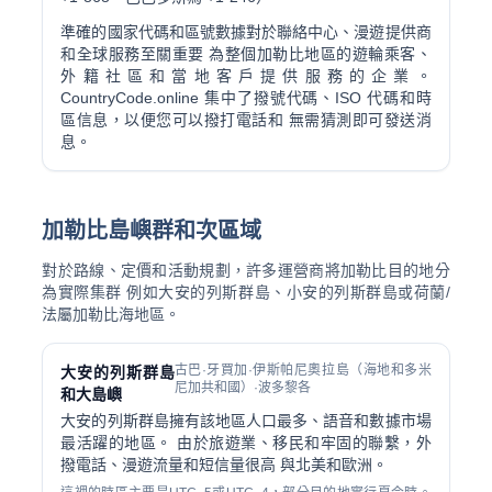
準確的國家代碼和區號數據對於聯絡中心、漫遊提供商
和全球服務至關重要 為整個加勒比地區的遊輪乘客、
外籍社區和當地客戶提供服務的企業。
CountryCode.online 集中了撥號代碼、ISO 代碼和時
區信息，以便您可以撥打電話和 無需猜測即可發送消
息。
加勒比島嶼群和次區域
對於路線、定價和活動規劃，許多運營商將加勒比目的地分
為實際集群 例如大安的列斯群島、小安的列斯群島或荷蘭/
法屬加勒比海地區。
古巴·牙買加·伊斯帕尼奧拉島（海地和多米
大安的列斯群島
尼加共和國）·波多黎各
和大島嶼
大安的列斯群島擁有該地區人口最多、語音和數據市場
最活躍的地區。 由於旅遊業、移民和牢固的聯繫，外
撥電話、漫遊流量和短信量很高 與北美和歐洲。