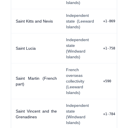
Islands)
Independent
Saint Kitts and Nevis
state (Leeward
+1-869
Islands)
Independent
state
Saint Lucia
+1-758
(Windward
Islands)
French
overseas
Saint Martin (French
collectivity
+590
part)
(Leeward
Islands)
Independent
Saint Vincent and the
state
+1-784
Grenadines
(Windward
Islands)