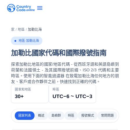
家
/
地區
/
加勒比海
地區·加勒比海
加勒比國家代碼和國際撥號指南
探索加勒比地區的國家/地區代碼 - 從西班牙語和英語島嶼到
荷蘭和法國領土 - 及其國際撥號前綴、ISO 2/3 代碼和主要
時區。使用下面的智能過濾器 在致電加勒比海任何地方的朋
友、客戶或合作夥伴之前，快速找到正確的代碼。
國家和地區
時區
30+
UTC−6 ~ UTC−3
國家列表
概述
島嶼群
時區
撥號模式
常問問題