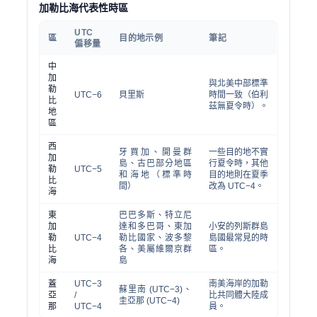
加勒比海代表性時區
UTC
區
目的地示例
筆記
偏移量
中
加
與北美中部標準
勒
UTC−6
貝里斯
時間一致（伯利
比
茲無夏令時）。
地
區
西
牙買加、開曼群
一些目的地不實
加
島、古巴部分地區
行夏令時，其他
勒
UTC−5
和海地（標準時
目的地則在夏季
比
間）
改為 UTC−4。
海
東
巴巴多斯、特立尼
加
達和多巴哥、東加
小安的列斯群島
勒
UTC−4
勒比國家、波多黎
島國最常見的時
比
各、美屬維爾京群
區。
海
島
蓋
UTC−3
南美海岸的加勒
蘇里南 (UTC−3)、
亞
/
比共同體大陸成
圭亞那 (UTC−4)
那
UTC−4
員。