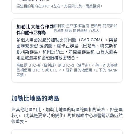
這些目的地均在UTC−4左右，方便與北美、南美協調。
伯利茲·圭亞那·蘇里南·巴哈馬·特克斯和
加勒比大陸合作夥
凱科斯群島·開曼群島·百慕大
伴和盧卡亞群島
多個大陸國家屬於加勒比共同體（CARICOM），與島
國聯繫緊密 經濟體。盧卡亞群島（巴哈馬、特克斯和
凱科斯群島）和附近領土，如開曼群島和 百慕大還與
地區旅遊業和金融服務緊密結合。
時區從 UTC−6（伯利茲）到 UTC−3（蘇里南）不等，而大多數
島嶼使用 UTC−5 或 UTC−4。很多 目的地使用 +1 下的 NANP
區號。
加勒比地區的時區
與其他地區相比，加勒比地區的時區範圍相對較窄，但差異
較小 （尤其是夏令時的變化）對於聯絡中心和營銷活動仍然
很重要。