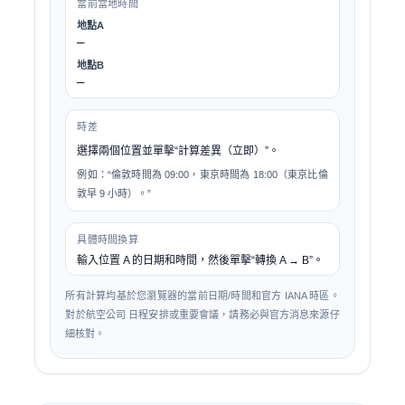
當前當地時間
地點A
—
地點B
—
時差
選擇兩個位置並單擊“計算差異（立即）”。
例如：“倫敦時間為 09:00，東京時間為 18:00（東京比倫
敦早 9 小時）。”
具體時間換算
輸入位置 A 的日期和時間，然後單擊“轉換 A → B”。
所有計算均基於您瀏覽器的當前日期/時間和官方 IANA 時區。
對於航空公司 日程安排或重要會議，請務必與官方消息來源仔
細核對。