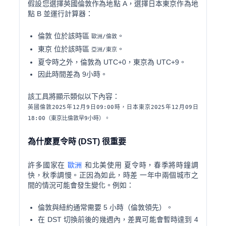
假設您選擇英國倫敦作為地點 A，選擇日本東京作為地
點 B 並運行計算器：
倫敦 位於該時區
。
歐洲/倫敦
東京 位於該時區
。
亞洲/東京
夏令時之外，倫敦為 UTC+0，東京為 UTC+9。
因此時間差為
9小時
。
該工具將顯示類似以下內容：
英國倫敦2025年12月9日09:00時，日本東京2025年12月09日
18:00（東京比倫敦早9小時）。
為什麼夏令時 (DST) 很重要
許多國家在
歐洲
和北美使用 夏令時，春季將時鐘調
快，秋季調慢。正因為如此，時差 一年中兩個城市之
間的情況可能會發生變化。例如：
倫敦與紐約通常需要 5 小時（倫敦領先）。
在 DST 切換前後的幾週內，差異可能會暫時達到 4