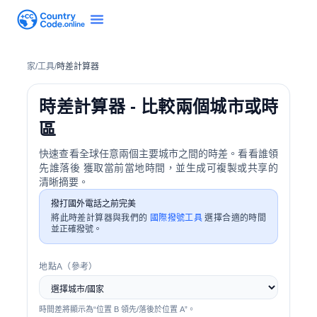
家
/
工具
/
時差計算器
時差計算器 - 比較兩個城市或時
區
快速查看全球任意兩個主要城市之間的時差。看看誰領
先誰落後 獲取當前當地時間，並生成可複製或共享的
清晰摘要。
撥打國外電話之前完美
將此時差計算器與我們的
國際撥號工具
選擇合適的時間
並正確撥號。
地點A（參考）
時間差將顯示為“位置 B 領先/落後於位置 A”。