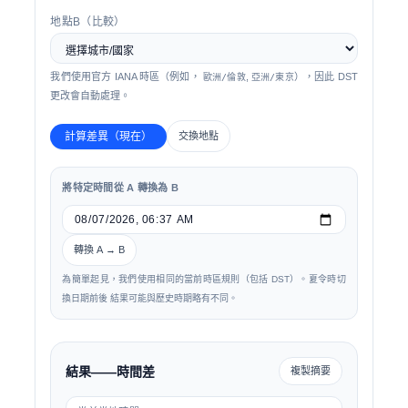
地點B（比較）
我們使用官方 IANA 時區（例如，
,
），因此 DST
歐洲/倫敦
亞洲/東京
更改會自動處理。
計算差異（現在）
交換地點
將特定時間從 A 轉換為 B
轉換 A → B
為簡單起見，我們使用相同的當前時區規則（包括 DST）。夏令時切
換日期前後 結果可能與歷史時期略有不同。
結果——時間差
複製摘要