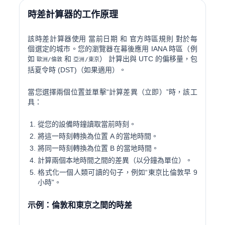
時差計算器的工作原理
該時差計算器使用
當前日期
和
官方時區規則
對於每
個選定的城市。您的瀏覽器在幕後應用 IANA 時區（例
如
和
） 計算出與 UTC 的偏移量，包
歐洲/倫敦
亞洲/東京
括夏令時 (DST)（如果適用）。
當您選擇兩個位置並單擊“計算差異（立即）”時，該工
具：
從您的設備時鐘讀取當前時刻。
將這一時刻轉換為位置 A 的當地時間。
將同一時刻轉換為位置 B 的當地時間。
計算兩個本地時間之間的差異（以分鐘為單位）。
格式化一個人類可讀的句子，例如“東京比倫敦早 9
小時”。
示例：倫敦和東京之間的時差