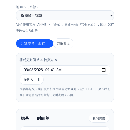
地点B（比较）
我们使用官方 IANA 时区（例如，
,
），因此 DST
欧洲/伦敦
亚洲/东京
更改会自动处理。
计算差异（现在）
交换地点
将特定时间从 A 转换为 B
转换 A → B
为简单起见，我们使用相同的当前时区规则（包括 DST）。夏令时切
换日期前后 结果可能与历史时期略有不同。
结果——时间差
复制摘要