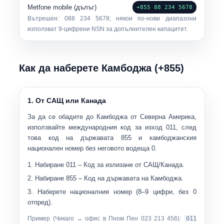
Metfone mobile (дълъг)
+855 88 234 5678
Вътрешен:
088 234 5678
; някои по-нови диапазони
използват 9-цифрени NSN за допълнителен капацитет.
Как да наберете Камбоджа (+855)
1. От САЩ или Канада
За да се обадите до Камбоджа от Северна Америка,
използвайте международния код за изход
011
, след
това код на държавата
855
и камбоджанския
национален номер
без
неговото водеща 0.
Набиране
011
– Код за излизане от САЩ/Канада.
Набиране
855
– Код на държавата на Камбоджа.
Наберете националния номер (8–9 цифри, без 0
отпред).
Пример (Чикаго → офис в Пном Пен 023 213 456):
011