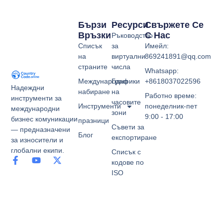
Бързи
Ресурси
Свържете Се
Връзки
С Нас
Ръководство
Списък
за
Имейл:
на
виртуални
869241891@qq.com
страните
числа
Whatsapp:
Международно
Графики
+8618037022596
Надеждни
набиране
на
Работно време:
инструменти за
часовите
Инструменти
понеделник-пет
международни
зони
9:00 - 17:00
бизнес комуникации
празници
Съвети за
— предназначени
Блог
експортиране
за износители и
глобални екипи.
Списък с
кодове по
ISO