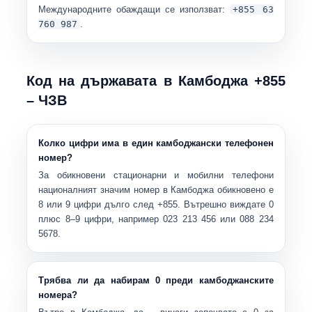
Международните обаждащи се използват:
+855 63
760 987
.
Код на държавата в Камбоджа +855
– ЧЗВ
Колко цифри има в един камбоджански телефонен
номер?
За обикновени стационарни и мобилни телефони
националният значим номер в Камбоджа обикновено е
8 или 9 цифри
дълго след +855. Вътрешно виждате
0
плюс
8–9 цифри
, например 023 213 456 или 088 234
5678.
Трябва ли да набирам 0 преди камбоджанските
номера?