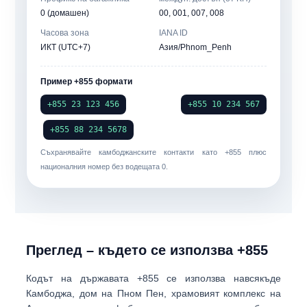
0 (домашен)
00, 001, 007, 008
Часова зона
IANA ID
ИКТ (UTC+7)
Азия/Phnom_Penh
Пример +855 формати
+855 23 123 456
+855 10 234 567
+855 88 234 5678
Съхранявайте камбоджанските контакти като
+855
плюс
националния номер
без
водещата 0.
Преглед – където се използва +855
Кодът на държавата
+855
се използва навсякъде
Камбоджа
, дом на Пном Пен, храмовият комплекс на