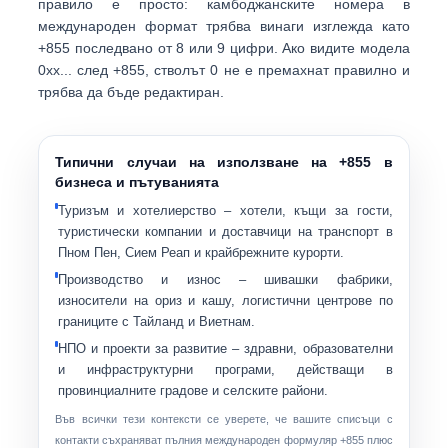
правило е просто: камбоджанските номера в
международен формат трябва винаги изглежда като
+855
последвано от
8 или 9 цифри
. Ако видите модела
0хх...
след +855, стволът 0 не е премахнат правилно и
трябва да бъде редактиран.
Типични случаи на използване на +855 в
бизнеса и пътуванията
Туризъм и хотелиерство
– хотели, къщи за гости,
туристически компании и доставчици на транспорт в
Пном Пен, Сием Реап и крайбрежните курорти.
Производство и износ
– шивашки фабрики,
износители на ориз и кашу, логистични центрове по
границите с Тайланд и Виетнам.
НПО и проекти за развитие
– здравни, образователни
и инфраструктурни програми, действащи в
провинциалните градове и селските райони.
Във всички тези контексти се уверете, че вашите списъци с
контакти съхраняват пълния международен формуляр
+855
плюс