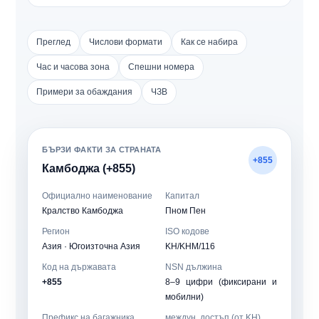
Преглед
Числови формати
Как се набира
Час и часова зона
Спешни номера
Примери за обаждания
ЧЗВ
БЪРЗИ ФАКТИ ЗА СТРАНАТА
+855
Камбоджа (+855)
Официално наименование
Капитал
Кралство Камбоджа
Пном Пен
Регион
ISO кодове
Азия · Югоизточна Азия
KH/KHM/116
Код на държавата
NSN дължина
+855
8–9 цифри (фиксирани и
мобилни)
Префикс на багажника
междун. достъп (от KH)