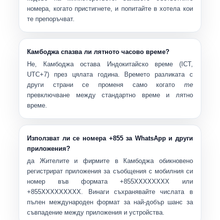
номера, когато пристигнете, и попитайте в хотела кои
те препоръчват.
Камбоджа спазва ли лятното часово време?
Не, Камбоджа остава
Индокитайско време (ICT,
UTC+7)
през цялата година. Времето разликата с
други страни се променя само когато
те
превключване между стандартно време и лятно
време.
Използват ли се номера +855 за WhatsApp и други
приложения?
да Жителите и фирмите в Камбоджа обикновено
регистрират приложения за съобщения с мобилния си
номер във формата
+855XXXXXXXX
или
+855XXXXXXXXX
. Винаги съхранявайте числата в
пълен международен формат за най-добър шанс за
съвпадение между приложения и устройства.