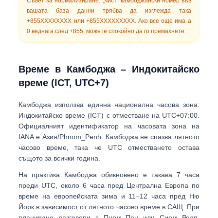
Съвет за нормализиране:
„чист“ камбоджански номер във
вашата база данни трябва да изглежда така
+855XXXXXXXX
или
+855XXXXXXXXX
. Ако все още има a
0
веднага след +855, можете спокойно да го премахнете.
Време в Камбоджа – Индокитайско
време (ICT, UTC+7)
Камбоджа използва единна национална часова зона:
Индокитайско време (ICT)
с отместване на
UTC+07:00
.
Официалният идентификатор на часовата зона на
IANA е
Азия/Phnom_Penh
. Камбоджа
не спазва лятното
часово време
, така че UTC отместването остава
същото за всички година.
На практика Камбоджа обикновено е такава
7 часа
преди UTC
, около
6 часа пред Централна Европа
по
време на европейската зима и
11–12 часа пред Ню
Йорк
в зависимост от лятното часово време в САЩ. При
планиране разговори с Пном Пен или Сием Реап,