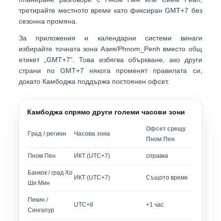
третирайте местното време като фиксиран GMT+7 без
сезонна промяна.
За приложения и календарни системи винаги
избирайте точната зона
Азия/Phnom_Penh
вместо общ
етикет „GMT+7“. Това избягва объркване, ако други
страни по GMT+7 някога променят правилата си,
докато Камбоджа поддържа постоянен офсет.
Камбоджа спрямо други големи часови зони
Офсет срещу
Град / регион
Часова зона
Пном Пен
Пном Пен
ИКТ (UTC+7)
справка
Банкок / град Хо
ИКТ (UTC+7)
Същото време
Ши Мин
Пекин /
UTC+8
+1 час
Сингапур