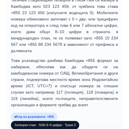
Типичен стационарен телефон в Пном Пен се набира в
Камбоджа като
023 123 456
; от чужбина това става
+855 23 123 456
(изпуснете водещата 0). Мобилните
номера обикновено започват с
0 + дву- или трицифрен
код на оператора
и след това
6 или 7 абонатни цифри
,
което дава общо 8–10 цифри в страната. в
международен план, те се появяват като
+855 10 234
567
или
+855 88 234 5678
в зависимост от префикса и
дължината.
Това ръководство разбива Камбоджа
+855 формат за
набиране
, обяснява как да
обадете се на
камбоджански номера
от САЩ, Великобритания и други
страни, подчертава местното време зона
Индокитайско
време (ICT, UTC+7)
и списъци
номера за спешни
случаи
като например 117 (полиция), 118 (пожарна) и
119 (линейка), които пътниците, неправителствените
организации и фирмите трябва да знаят.
Код на държавата: +855
Затворен план · NSN 8–9 цифри · Транк 0