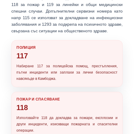
118
за пожар и
119
за линейки и общи медицински
спешни случаи. Допълнителни сервизни номера като
напр
115
се използват за докладване на инфекциозни
заболявания и
1293
за подкрепа на психичното здраве,
свързана със ситуации на общественото здраве.
ПОЛИЦИЯ
117
Набиране
117
за полицейска помощ, престъпления,
пътни инциденти или заплахи за лични безопасност
навсякъде в Камбоджа.
ПОЖАР И СПАСЯВАНЕ
118
Използвайте
118
да докладва за пожари, експлозии и
други инциденти, изискващи пожарната и спасителни
операции.