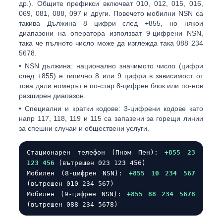
др.). Общите префикси включват
010
,
012
,
015
,
016
,
069
,
081
,
088
,
097
и други. Повечето мобилни NSN са
такива
Дължина 8 цифри
след +855, но някои
диапазони на оператора използват
9-цифрени NSN
,
така че пълното число може да изглежда така
088 234
5678
.
•
NSN дължина:
национално значимото число (цифри
след +855) е типично
8 или 9 цифри
в зависимост от
това дали номерът е по-стар 8-цифрен блок или по-нов
разширен диапазон.
•
Специални и кратки кодове:
3-цифрени кодове като
напр
117
,
118
,
119
и
115
са запазени за горещи линии
за спешни случаи и обществени услуги.
Стационарен телефон (Пном Пен):
+855 23
123 456
(вътрешен 023 123 456)
Мобилен (8-цифрен NSN):
+855 10 234 567
(вътрешен 010 234 567)
Мобилен (9-цифрен NSN):
+855 88 234 5678
(вътрешен 088 234 5678)