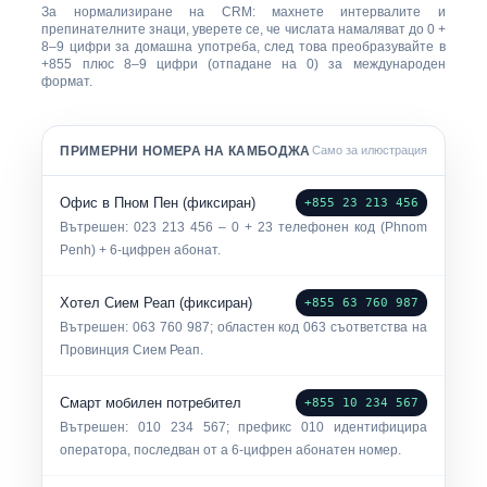
За нормализиране на CRM: махнете интервалите и
препинателните знаци, уверете се, че числата намаляват до 0 +
8–9 цифри за домашна употреба, след това преобразувайте в
+855
плюс 8–9 цифри (отпадане на 0) за международен
формат.
ПРИМЕРНИ НОМЕРА НА КАМБОДЖА
Само за илюстрация
Офис в Пном Пен (фиксиран)
+855 23 213 456
Вътрешен:
023 213 456
– 0 + 23 телефонен код (Phnom
Penh) + 6-цифрен абонат.
Хотел Сием Реап (фиксиран)
+855 63 760 987
Вътрешен:
063 760 987
; областен код
063
съответства на
Провинция Сием Реап.
Смарт мобилен потребител
+855 10 234 567
Вътрешен:
010 234 567
; префикс 010 идентифицира
оператора, последван от a 6-цифрен абонатен номер.