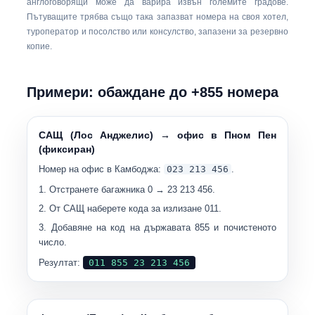
англоговорящи може да варира извън големите градове.
Пътуващите трябва също така запазват номера на своя хотел,
туроператор и посолство или консулство, запазени за резервно
копие.
Примери: обаждане до +855 номера
САЩ (Лос Анджелис) → офис в Пном Пен
(фиксиран)
Номер на офис в Камбоджа:
023 213 456
.
Отстранете багажника 0 →
23 213 456
.
От САЩ наберете кода за излизане
011
.
Добавяне на код на държавата
855
и почистеното
число.
Резултат:
011 855 23 213 456