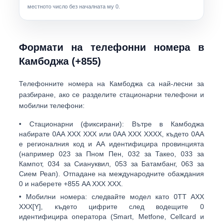
местното число без началната му 0.
Формати на телефонни номера в
Камбоджа (+855)
Телефонните номера на Камбоджа са най-лесни за
разбиране, ако се разделите
стационарни телефони
и
мобилни телефони
:
•
Стационарни (фиксирани):
Вътре в Камбоджа
набирате
0AA XXX XXX
или
0AA XXX XXXX
, където
0АА
е регионалния код и
АА
идентифицира провинцията
(например
023
за Пном Пен,
032
за Такео,
033
за
Кампот,
034
за Сиануквил,
053
за Батамбанг,
063
за
Сием Реап). Отпадане на международните обаждания
0 и наберете
+855 AA XXX XXX
.
•
Мобилни номера:
следвайте модел като
0TT AXX
XXX[Y]
, където цифрите след водещите 0
идентифицира оператора (Smart, Metfone, Cellcard и