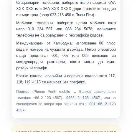
Стационарни телефони:
наберете пълен формат
0AA
XXX XXX
или
0AA XXX XXXX
дори в рамките на един
и същи град (напр
023 213 456
в Пном Пен).
Мобилни телефони:
наберете целия мобилен като
напр
010 234 567
или
088 234 5678
; мобилните
телефони не са обвързани с географски кодове.
Международен от Камбоджа:
използване
00
плюс
кода и номера на чуждата държава. Някои оператори
също предлагат
001
,
007
или
008
шлюзове за
международни разговори, които могат да имат
различни тарифи.
Кратки кодове:
аварийни и сервизни кодове като
117
,
118
,
119
и
115
се набират без префикс.
Пример (Phnom Penh mobile → Банкок стационарен
телефон +66 2 123 4567):
0066 2 123 4567
, или an
специфичен за оператора вариант като
001 66 2 123
4567
.