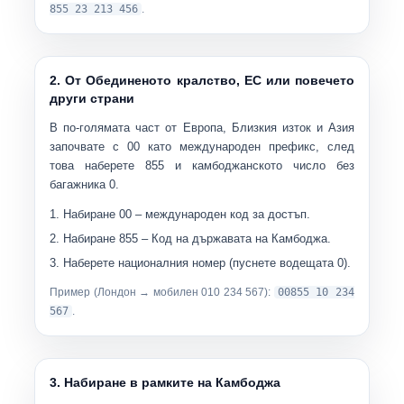
855 23 213 456
.
2. От Обединеното кралство, ЕС или повечето
други страни
В по-голямата част от Европа, Близкия изток и Азия
започвате с
00
като международен префикс, след
това наберете
855
и камбоджанското число без
багажника 0.
Набиране
00
– международен код за достъп.
Набиране
855
– Код на държавата на Камбоджа.
Наберете националния номер (пуснете водещата 0).
Пример (Лондон → мобилен 010 234 567):
00855 10 234
567
.
3. Набиране в рамките на Камбоджа