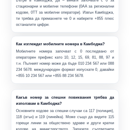
Вътре в Камбоджа, да – винаги започвате с
0
за
стационарни и мобилни телефони (0AA за регионални
кодове, 0TT за мобилни оператори). Извън Камбоджа,
ти
трябва да премахнете
че 0 и наберете
+855
плюс
останалите цифри.
Как изглеждат мобилните номера в Камбоджа?
Мобилните номера започват с
0
последвано от
операторен префикс като 10, 12, 15, 69, 81, 88, 97 и
т.н. Пълният номер може да бъде 010 234 567 или 088
234 5678. международен формат изпускате 0, давайки
+855 10 234 567
или
+855 88 234 5678
.
Какъв номер за спешни повиквания трябва да
използвам в Камбоджа?
Основните кодове за спешни случаи са
117
(полиция),
118
(огън) и
119
(линейка). Може също да видите
115
горещи линии за обществено здраве и други кратки
кодове на министерството. Запазете съответните