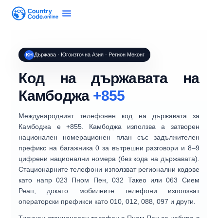
Държава · Югоизточна Азия · Регион Меконг
KH
Код на държавата на
Камбоджа
+855
Международният телефонен код на държавата за
Камбоджа
е
+855
. Камбоджа използва a
затворен
национален номерационен план
със задължителен
префикс на багажника 0
за вътрешни разговори и
8–9
цифрени национални номера
(без кода на държавата).
Стационарните телефони използват регионални кодове
като напр
023 Пном Пен
,
032 Такео
или
063 Сием
Реап
, докато мобилните телефони използват
операторски префикси като
010
,
012
,
088
,
097
и други.