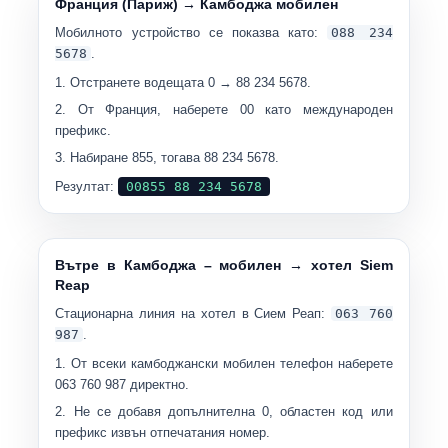
Франция (Париж) → Камбоджа мобилен
Мобилното устройство се показва като:
088 234
5678
.
Отстранете водещата 0 →
88 234 5678
.
От Франция, наберете
00
като международен
префикс.
Набиране
855
, тогава
88 234 5678
.
Резултат:
00855 88 234 5678
Вътре в Камбоджа – мобилен → хотел Siem
Reap
Стационарна линия на хотел в Сием Реап:
063 760
987
.
От всеки камбоджански мобилен телефон наберете
063 760 987
директно.
Не се добавя допълнителна 0, областен код или
префикс извън отпечатания номер.