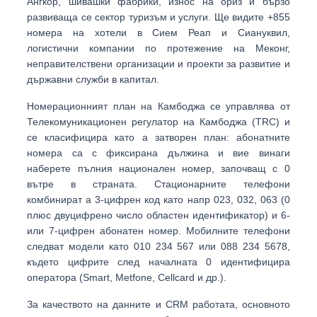
Ангкор
, шивашки фабрики, износ на ориз и бързо
развиваща се сектор туризъм и услуги. Ще видите +855
номера на хотели в Сием Реап и Сиануквил,
логистични компании по протежение на Меконг,
неправителствени организации и проекти за развитие и
държавни служби в капитал.
Номерационният план на Камбоджа се управлява от
Телекомуникационен регулатор на Камбоджа (TRC)
и
се класифицира като a
затворен план
: абонатните
номера са с фиксирана дължина и вие винаги
наберете пълния национален номер, започващ с
0
вътре в страната. Стационарните телефони
комбинират a 3-цифрен код като напр
023
,
032
,
063
(0
плюс двуцифрено число областен идентификатор) и 6-
или 7-цифрен абонатен номер. Мобилните телефони
следват модели като
010 234 567
или
088 234 5678
,
където цифрите след началната 0 идентифицира
оператора (Smart, Metfone, Cellcard и др.).
За качеството на данните и CRM работата, основното