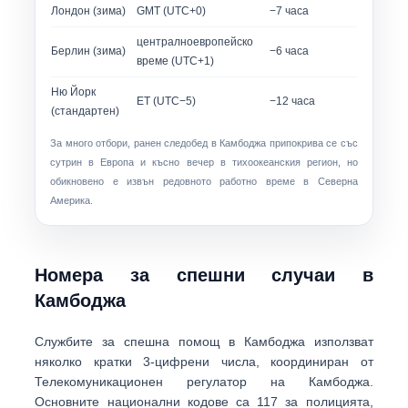
Лондон (зима)
GMT (UTC+0)
−7 часа
централноевропейско
Берлин (зима)
−6 часа
време (UTC+1)
Ню Йорк
ET (UTC−5)
−12 часа
(стандартен)
За много отбори,
ранен следобед в Камбоджа
припокрива се със
сутрин в Европа и късно вечер в тихоокеанския регион, но
обикновено е извън редовното работно време в Северна
Америка.
Номера за спешни случаи в
Камбоджа
Службите за спешна помощ в Камбоджа използват
няколко
кратки 3-цифрени числа
, координиран от
Телекомуникационен регулатор на Камбоджа.
Основните национални кодове са
117
за полицията,