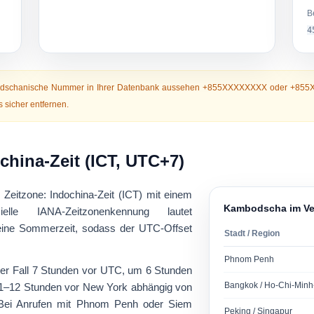
B
4
odschanische Nummer in Ihrer Datenbank aussehen
+855XXXXXXXX
oder
+855
 sicher entfernen.
china-Zeit (ICT, UTC+7)
 Zeitzone:
Indochina-Zeit (ICT)
mit einem
Kambodscha im Ver
elle IANA-Zeitzonenkennung lautet
eine Sommerzeit
, sodass der UTC-Offset
Stadt / Region
Phnom Penh
er Fall
7 Stunden vor UTC
, um
6 Stunden
Bangkok / Ho-Chi-Minh
1–12 Stunden vor New York
abhängig von
 Bei Anrufen mit Phnom Penh oder Siem
Peking / Singapur