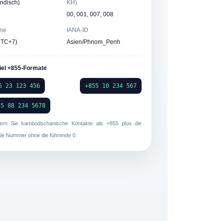
ändisch)
KH)
00, 001, 007, 008
one
IANA-ID
UTC+7)
Asien/Phnom_Penh
iel +855-Formate
5 23 123 456
+855 10 234 567
55 88 234 5678
hern Sie kambodschanische Kontakte als
+855
plus die
ale Nummer
ohne
die führende 0.