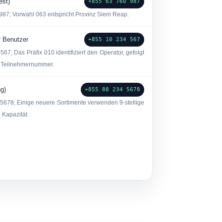
est)
+855 63 760 987
 987
; Vorwahl
063
entspricht Provinz Siem Reap.
er Benutzer
+855 10 234 567
 567
; Das Präfix 010 identifiziert den Operator, gefolgt
e Teilnehmernummer.
ng)
+855 88 234 5678
 5678
; Einige neuere Sortimente verwenden 9-stellige
 Kapazität.