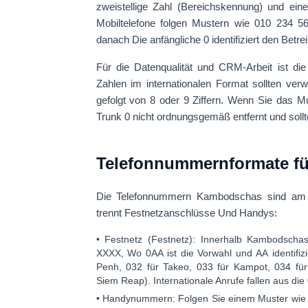
zweistellige Zahl (Bereichskennung) und eine
Mobiltelefone folgen Mustern wie
010 234 5
danach Die anfängliche 0 identifiziert den Betre
Für die Datenqualität und CRM-Arbeit ist di
Zahlen im internationalen Format sollten v
gefolgt von
8 oder 9 Ziffern
. Wenn Sie das M
Trunk 0 nicht ordnungsgemäß entfernt und soll
Telefonnummernformate fü
Die Telefonnummern Kambodschas sind am 
trennt
Festnetzanschlüsse
Und
Handys
:
•
Festnetz (Festnetz):
Innerhalb Kambodscha
XXXX
, Wo
0AA
ist die Vorwahl und
AA
identifiz
Penh,
032
für Takeo,
033
für Kampot,
034
für
Siem Reap). Internationale Anrufe fallen aus di
•
Handynummern:
Folgen Sie einem Muster wi