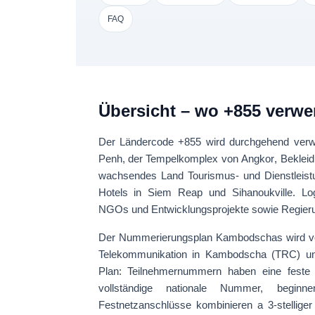
FAQ
Übersicht – wo +855 verwe
Der Ländercode
+855
wird durchgehend ver
Penh, der Tempelkomplex von
Angkor
, Beklei
wachsendes Land Tourismus- und Dienstleis
Hotels in Siem Reap und Sihanoukville. Lo
NGOs und Entwicklungsprojekte sowie Regierun
Der Nummerierungsplan Kambodschas wird vo
Telekommunikation in Kambodscha (TRC)
un
Plan
: Teilnehmernummern haben eine fest
vollständige nationale Nummer, begi
Festnetzanschlüsse kombinieren a 3-stellig