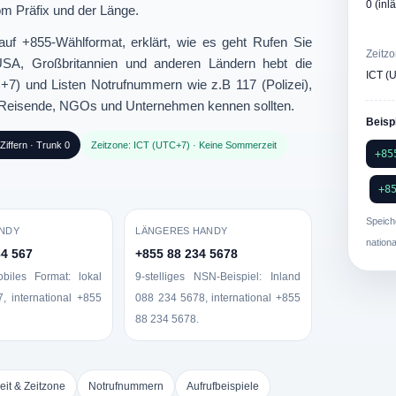
0 (inl
m Präfix und der Länge.
 auf
+855-Wählformat
, erklärt, wie es geht
Rufen Sie
Zeitz
A, Großbritannien und anderen Ländern hebt die
ICT (
C+7)
und Listen
Notrufnummern
wie z.B 117 (Polizei),
 Reisende, NGOs und Unternehmen kennen sollten.
Beisp
iffern · Trunk 0
Zeitzone: ICT (UTC+7) · Keine Sommerzeit
+85
+8
Speic
ANDY
LÄNGERES HANDY
nation
34 567
+855 88 234 5678
biles Format: lokal
9-stelliges NSN-Beispiel: Inland
7
, international
+855
088 234 5678
, international
+855
88 234 5678
.
eit & Zeitzone
Notrufnummern
Aufrufbeispiele