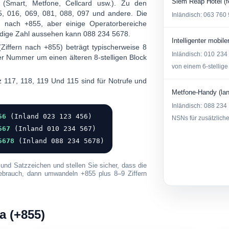
Siem Reap Hotel (f
r (Smart, Metfone, Cellcard usw.). Zu den
5
,
016
,
069
,
081
,
088
,
097
und andere. Die
Inländisch:
063 760
g
nach +855, aber einige Operatorbereiche
ändige Zahl aussehen kann
088 234 5678
.
Intelligenter mobil
 (Ziffern nach +855) beträgt typischerweise
8
Inländisch:
010 234
r Nummer um einen älteren 8-stelligen Block
von einem 6-stellig
 z
117
,
118
,
119
Und
115
sind für Notrufe und
Metfone-Handy (la
Inländisch:
088 234
56
(Inland 023 123 456)
NSNs für zusätzliche
567
(Inland 010 234 567)
5678
(Inland 088 234 5678)
und Satzzeichen und stellen Sie sicher, dass die
sgebrauch, dann umwandeln
+855
plus 8–9 Ziffern
 (+855)