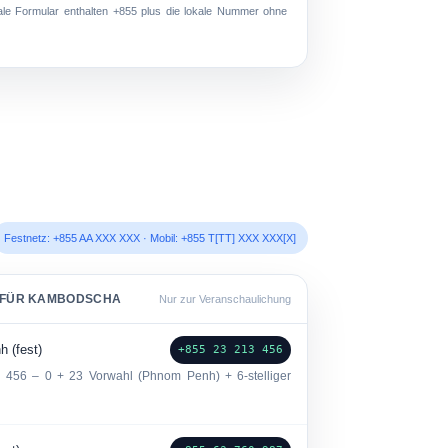
nale Formular enthalten
+855
plus die lokale Nummer ohne
Festnetz: +855 AA XXX XXX · Mobil: +855 T[TT] XXX XXX[X]
N FÜR KAMBODSCHA
Nur zur Veranschaulichung
 (fest)
+855 23 213 456
 456
– 0 + 23 Vorwahl (Phnom Penh) + 6-stelliger