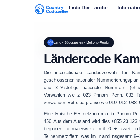
Liste Der Länder
Internati
KH
Land · Südostasien · Mekong-Region
Ländercode Ka
Die internationale Landesvorwahl für
Ka
geschlossener nationaler Nummerierungsplan
und
8–9-stellige nationale Nummern
(ohne
Vorwahlen wie z
023 Phnom Penh
,
032 T
verwenden Betreiberpräfixe wie
010
,
012
,
088
,
Eine typische Festnetznummer in Phnom Pen
456
; Aus dem Ausland wird dies
+855 23 123 
beginnen normalerweise mit
0 + zwei- oder
Teilnehmerziffern
, was im Inland insgesamt 8–10