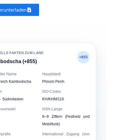
erunterladen
ELLE FAKTEN ZUM LAND
+855
bodscha (+855)
eller Name
Hauptstadt
reich Kambodscha
Phnom Penh
n
ISO-Codes
 · Südostasien
KH/KHM/116
svorwahl
NSN-Länge
8–9 Ziffern (Festnetz und
Mobilfunk)
präfix
International Zugang (von