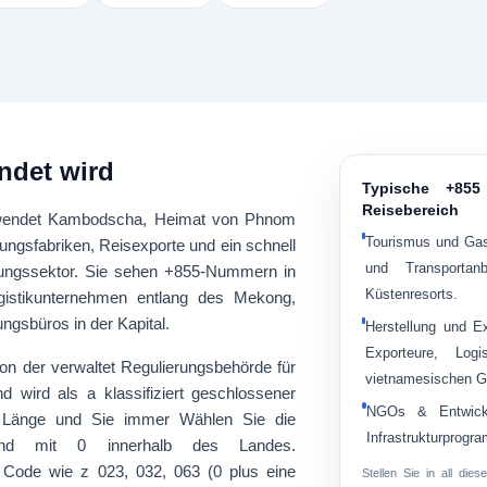
ndet wird
Typische +855
Reisebereich
wendet
Kambodscha
, Heimat von Phnom
Tourismus und Ga
dungsfabriken, Reisexporte und ein schnell
und Transport
tungssektor. Sie sehen +855-Nummern in
Küstenresorts.
gistikunternehmen entlang des Mekong,
gsbüros in der Kapital.
Herstellung und E
Exporteure, Logi
n der verwaltet
Regulierungsbehörde für
vietnamesischen G
d wird als a klassifiziert
geschlossener
NGOs & Entwickl
e Länge und Sie immer Wählen Sie die
Infrastrukturprogr
nnend mit
0
innerhalb des Landes.
er Code wie z
023
,
032
,
063
(0 plus eine
Stellen Sie in all di