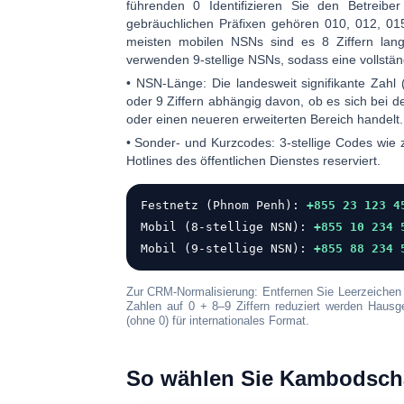
führenden 0 Identifizieren Sie den Betreibe
gebräuchlichen Präfixen gehören
010
,
012
,
01
meisten mobilen NSNs sind es
8 Ziffern lan
verwenden
9-stellige NSNs
, sodass eine vollst
•
NSN-Länge:
Die landesweit signifikante Zahl
oder 9 Ziffern
abhängig davon, ob es sich bei de
oder einen neueren erweiterten Bereich handelt.
•
Sonder- und Kurzcodes:
3-stellige Codes wie
Hotlines des öffentlichen Dienstes reserviert.
Festnetz (Phnom Penh):
+855 23 123 4
Mobil (8-stellige NSN):
+855 10 234 
Mobil (9-stellige NSN):
+855 88 234 
Zur CRM-Normalisierung: Entfernen Sie Leerzeichen 
Zahlen auf 0 + 8–9 Ziffern reduziert werden Hau
(ohne 0) für internationales Format.
So wählen Sie Kambodscha