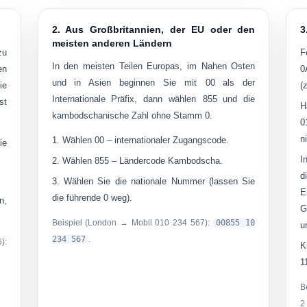
2. Aus Großbritannien, der EU oder den
3
meisten anderen Ländern
zu
F
In den meisten Teilen Europas, im Nahen Osten
en
0
und in Asien beginnen Sie mit
00
als der
ie
(
Internationale Präfix, dann wählen
855
und die
st
H
kambodschanische Zahl ohne Stamm 0.
0
n
Wählen
00
– internationaler Zugangscode.
ie
I
Wählen
855
– Ländercode Kambodscha.
d
Wählen Sie die nationale Nummer (lassen Sie
E
die führende 0 weg).
n,
G
Beispiel (London → Mobil 010 234 567):
00855 10
u
234 567
.
):
K
1
B
2