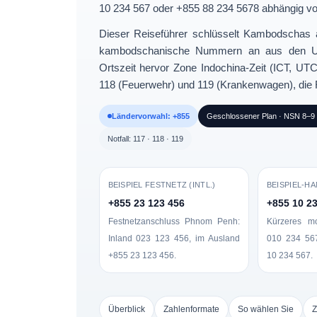
10 234 567
oder
+855 88 234 5678
abhängig vo
Dieser Reiseführer schlüsselt Kambodschas
kambodschanische Nummern an
aus den US
Ortszeit hervor Zone
Indochina-Zeit (ICT, UT
118 (Feuerwehr) und 119 (Krankenwagen), die
Ländervorwahl: +855
Geschlossener Plan · NSN 8–9 Z
Notfall: 117 · 118 · 119
BEISPIEL FESTNETZ (INTL.)
BEISPIEL-H
+855 23 123 456
+855 10 2
Festnetzanschluss Phnom Penh:
Kürzeres mo
Inland
023 123 456
, im Ausland
010 234 56
+855 23 123 456
.
10 234 567
.
Überblick
Zahlenformate
So wählen Sie
Z