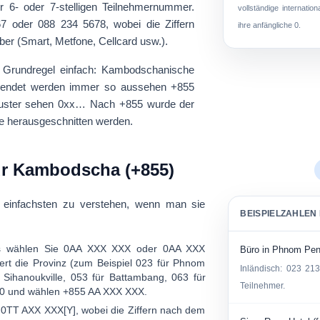
r 6- oder 7-stelligen Teilnehmernummer.
vollständige internatio
67
oder
088 234 5678
, wobei die Ziffern
ihre anfängliche 0.
iber (Smart, Metfone, Cellcard usw.).
e Grundregel einfach: Kambodschanische
erwendet werden immer so aussehen
+855
uster sehen
0xx…
Nach +855 wurde der
te herausgeschnitten werden.
r Kambodscha (+855)
einfachsten zu verstehen, wenn man sie
BEISPIELZAHLE
s wählen Sie
0AA XXX XXX
oder
0AA XXX
Büro in Phnom Penh
iert die Provinz (zum Beispiel
023
für Phnom
Inländisch:
023 213
 Sihanoukville,
053
für Battambang,
063
für
Teilnehmer.
e 0 und wählen
+855 AA XXX XXX
.
e
0TT AXX XXX[Y]
, wobei die Ziffern nach dem