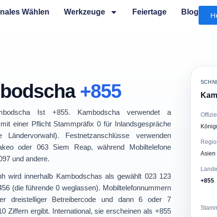
onales Wählen
Werkzeuge
Feiertage
Blog
H
SCHN
mbodscha
+855
Kam
mbodscha
Ist
+855
. Kambodscha verwendet a
Offizi
mit einer Pflicht
Stammpräfix 0
für Inlandsgespräche
König
 Ländervorwahl). Festnetzanschlüsse verwenden
Regio
akeo
oder
063 Siem Reap
, während Mobiltelefone
Asien
097
und andere.
Lande
h wird innerhalb Kambodschas als gewählt
023 123
+855
456
(die führende 0 weglassen). Mobiltelefonnummern
 dreistelliger Betreibercode
und dann
6 oder 7
Stamm
 Ziffern ergibt. International, sie erscheinen als
+855