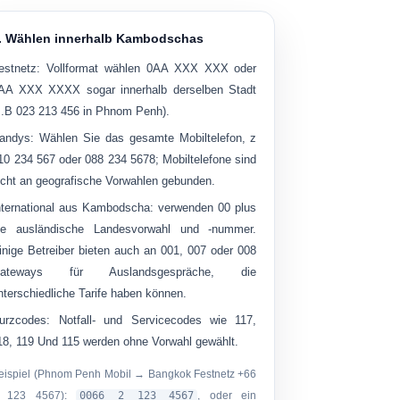
. Wählen innerhalb Kambodschas
estnetz:
Vollformat wählen
0AA XXX XXX
oder
AA XXX XXXX
sogar innerhalb derselben Stadt
z.B
023 213 456
in Phnom Penh).
andys:
Wählen Sie das gesamte Mobiltelefon, z
10 234 567
oder
088 234 5678
; Mobiltelefone sind
icht an geografische Vorwahlen gebunden.
nternational aus Kambodscha:
verwenden
00
plus
ie ausländische Landesvorwahl und -nummer.
inige Betreiber bieten auch an
001
,
007
oder
008
ateways für Auslandsgespräche, die
nterschiedliche Tarife haben können.
urzcodes:
Notfall- und Servicecodes wie
117
,
18
,
119
Und
115
werden ohne Vorwahl gewählt.
eispiel (Phnom Penh Mobil → Bangkok Festnetz +66
 123 4567):
0066 2 123 4567
, oder ein