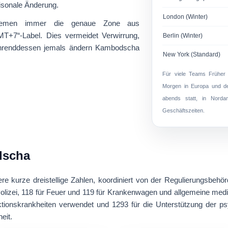
aisonale Änderung.
London (Winter)
stemen immer die genaue Zone aus
MT+7“-Label. Dies vermeidet Verwirrung,
Berlin (Winter)
hrenddessen jemals ändern Kambodscha
New York (Standard)
Für viele Teams
Früher
Morgen in Europa und dem
abends statt, in Norda
Geschäftszeiten.
dscha
ere
kurze dreistellige Zahlen
, koordiniert von der Regulierungsbeh
olizei,
118
für Feuer und
119
für Krankenwagen und allgemeine mediz
ktionskrankheiten verwendet und
1293
für die Unterstützung der 
eit.