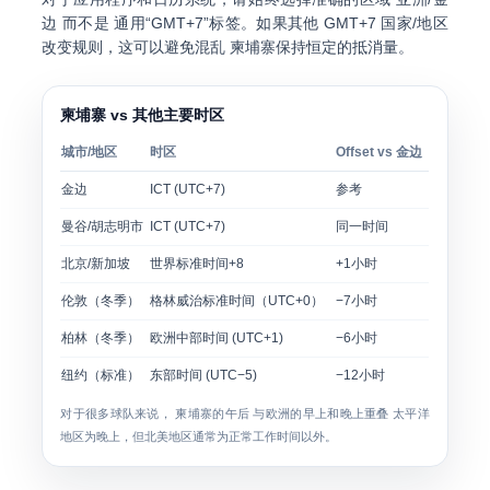
边
而不是 通用“GMT+7”标签。如果其他 GMT+7 国家/地区
改变规则，这可以避免混乱 柬埔寨保持恒定的抵消量。
柬埔寨 vs 其他主要时区
城市/地区
时区
Offset vs 金边
金边
ICT (UTC+7)
参考
曼谷/胡志明市
ICT (UTC+7)
同一时间
北京/新加坡
世界标准时间+8
+1小时
伦敦（冬季）
格林威治标准时间（UTC+0）
−7小时
柏林（冬季）
欧洲中部时间 (UTC+1)
−6小时
纽约（标准）
东部时间 (UTC−5)
−12小时
对于很多球队来说，
柬埔寨的午后
与欧洲的早上和晚上重叠 太平洋
地区为晚上，但北美地区通常为正常工作时间以外。