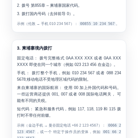
拨号
第855章
– 柬埔寨国家代码。
拨打国内号码（去掉前导 0）。
示例（伦敦 → 手机 010 234 567）：
00855 10 234 567
。
3. 柬埔寨境内拨打
固定电话：
拨号完整格式
0AA XXX XXX
或者
0AA XXX
XXXX
即使在同一个城市（例如
023 213 456
在金边）。
手机：
拨打整个手机，例如
010 234 567
或者
088 234
5678
;移动电话不受地理区域代码的限制。
来自柬埔寨的国际航班：
使用
00
加上外国代码和号码。
一些运营商还提供
001
,
007
或者
008
国际电话网关， 可
能有不同的关税。
短代码：
紧急和服务代码，例如
117
,
118
,
119
和
115
拨
打时不带任何前缀。
示例（金边手机 → 曼谷固定电话 +66 2 123 4567）：
0066 2
123 4567
，或一个 特定于操作员的变体，例如
001 66 2