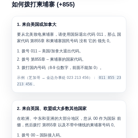
如何拨打柬埔寨 (+855)
1. 来自美国或加拿大
要从北美致电柬埔寨，请使用国际退出代码
011
，那么 国
家代码
第855章
和柬埔寨国民号码
没有
它的 领先 0。
拨号
011
– 美国/加拿大退出代码。
拨号
第855章
– 柬埔寨的国家代码。
拨打国内号码（8-9 位数字，前面不能加 0）。
示例（芝加哥 → 金边办事处 023 213 456）：
011 855 23
213 456
。
2. 来自英国、欧盟或大多数其他国家
在欧洲、中东和亚洲的大部分地区，您从
00
作为国际 前
缀，然后拨打
第855章
以及不带中继线的柬埔寨号码 0。
拨号
00
– 国际接入码。