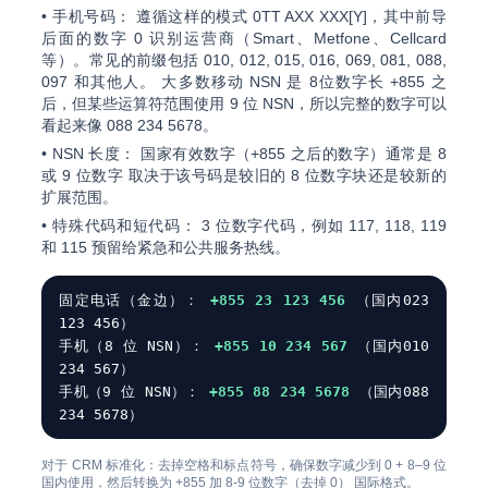
•
手机号码：
遵循这样的模式
0TT AXX XXX[Y]
，其中前导
后面的数字 0 识别运营商（Smart、Metfone、Cellcard
等）。常见的前缀包括
010
,
012
,
015
,
016
,
069
,
081
,
088
,
097
和其他人。 大多数移动 NSN 是
8位数字长
+855 之
后，但某些运算符范围使用
9 位 NSN
，所以完整的数字可以
看起来像
088 234 5678
。
•
NSN 长度：
国家有效数字（+855 之后的数字）通常是
8
或 9 位数字
取决于该号码是较旧的 8 位数字块还是较新的
扩展范围。
•
特殊代码和短代码：
3 位数字代码，例如
117
,
118
,
119
和
115
预留给紧急和公共服务热线。
固定电话（金边）：
+855 23 123 456
（国内023
123 456）
手机（8 位 NSN）：
+855 10 234 567
（国内010
234 567）
手机（9 位 NSN）：
+855 88 234 5678
（国内088
234 5678）
对于 CRM 标准化：去掉空格和标点符号，确保数字减少到 0 + 8–9 位
国内使用，然后转换为
+855
加 8-9 位数字（去掉 0） 国际格式。