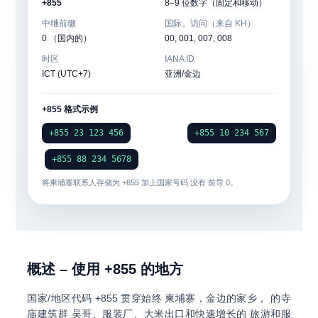
+855
8–9 位数字（固定和移动）
中继前缀
国际。访问（来自 KH）
0 （国内的）
00, 001, 007, 008
时区
IANA ID
ICT (UTC+7)
亚洲/金边
+855 格式示例
+855 23 123 456
+855 10 234 567
+855 88 234 5678
将柬埔寨联系人存储为
+855
加上国家号码
没有
前导 0。
概述 – 使用 +855 的地方
国家/地区代码
+855
贯穿始终
柬埔寨
，金边的家乡， 的寺
庙建筑群
吴哥
、服装厂、大米出口和快速增长的 旅游和服