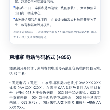
馆、旅游公司和交通提供商。
制造和出口
– 泰国和越南边境沿线的服装厂、大米和腰果
出口商、物流中心。
非政府组织和发展项目
– 在省级城镇和农村地区开展的卫
生、教育和基础设施项目。
在所有这些情况下，请确保您的联系人列表存储完整的国际表格
+855
加上不带开头 0 的本地号码。
柬埔寨 电话号码格式 (+855)
如果您分开的话，柬埔寨的电话号码是最容易理解的
固定电
话
和
手机
:
•
固定电话（固定）：
在柬埔寨境内您拨打
0AA XXX XXX
或者
0AA XXX XXXX
， 在哪里
0AA
是区号并且
AA
识别省
份 （例如
023
对于金边来说，
032
对于武雄来说，
033
对
于贡布来说，
034
对于西哈努克城来说，
053
对于马德望
来说，
063
暹粒）。国际来电人数下降 0 和拨号
+855 AA
XXX XXX
。