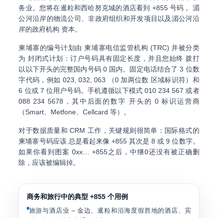
务业。您将在暹粒和西哈努克城的酒店看到 +855 号码， 湄
公河沿岸的物流公司、非政府组织和开发项目以及湄公河沿
岸的政府机构 资本。
柬埔寨的编号计划由
柬埔寨电信监管机构 (TRC)
并被分类
为
封闭式计划
：订户号码具有固定长度，并且您始终 拨打
以以下开头的完整国内号码
0
国内。固定电话结合了 3 位数
字代码，例如
023
,
032
,
063
（0 加两位数 区域标识符）和
6 位或 7 位用户号码。手机遵循以下模式
010 234 567
或者
088 234 5678
，其中后面的数字 开头的 0 标识运营商
（Smart、Metfone、Cellcard 等）。
对于数据质量和 CRM 工作，关键规则很简单：国际格式的
柬埔寨号码应该 总是看起来像
+855
其次是
8 或 9 位数字
。
如果你看到图案
0xx…
+855之后，中继0还没有被正确删
除，应该被编辑掉。
商务和旅行中的典型 +855 个用例
旅游与酒店业
– 金边、暹粒和沿海度假胜地的酒店、宾