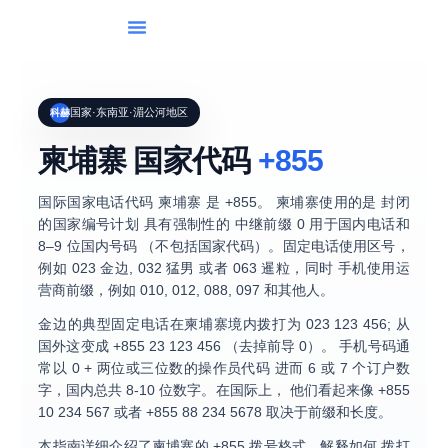
国家名单
国际拨号
工具
假期
博客
国家·东南亚·湄公河地区
科赫
柬埔寨 国家代码
+855
国际国家电话代码
柬埔寨
是
+855
。 柬埔寨使用的是
封闭
的国家编号计划
具有强制性的
中继前缀 0
用于国内电话和
8–9 位国内号码
（不包括国家代码）。固定电话使用区号，
例如
023 金边
,
032 猛男
或者
063 暹粒
，同时 手机使用运
营商前缀，例如
010
,
012
,
088
,
097
和其他人。
金边的典型固定电话在柬埔寨境内拨打为
023 123 456
; 从
国外这变成
+855 23 123 456
（去掉前导 0）。 手机号码通
常以
0 + 两位或三位数的操作员代码
进而
6 或 7 个订户数
字
，国内总共 8-10 位数字。在国际上， 他们看起来像
+855
10 234 567
或者
+855 88 234 5678
取决于前缀和长度。
本指南详细介绍了柬埔寨的
+855 拨号格式
，解释如何
拨打