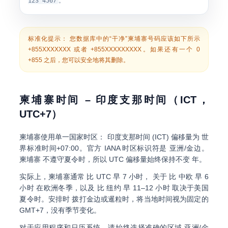
123 4567
。
标准化提示：
您数据库中的“干净”柬埔寨号码应该如下所示
+855XXXXXXX
或者
+855XXXXXXXXX
。如果还有一个
0
+855 之后，您可以安全地将其删除。
柬埔寨时间 – 印度支那时间（ICT，
UTC+7）
柬埔寨使用单一国家时区：
印度支那时间 (ICT)
偏移量为
世
界标准时间+07:00
。官方 IANA 时区标识符是
亚洲/金边
。
柬埔寨
不遵守夏令时
，所以 UTC 偏移量始终保持不变 年。
实际上，柬埔寨通常
比 UTC 早 7 小时
， 关于
比 中欧 早 6
小时
在欧洲冬季，以及
比 纽约 早 11–12 小时
取决于美国
夏令时。安排时 拨打金边或暹粒时，将当地时间视为固定的
GMT+7，没有季节变化。
对于应用程序和日历系统，请始终选择准确的区域
亚洲/金