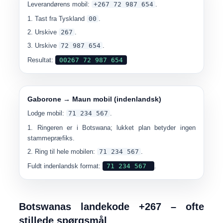
Leverandørens mobil:
+267 72 987 654
.
Tast fra Tyskland
00
.
Urskive
267
.
Urskive
72 987 654
.
Resultat:
00267 72 987 654
Gaborone → Maun mobil (indenlandsk)
Lodge mobil:
71 234 567
.
Ringeren er i Botswana; lukket plan betyder ingen
stammepræfiks.
Ring til hele mobilen:
71 234 567
.
Fuldt indenlandsk format:
71 234 567
.
Botswanas landekode +267 – ofte
stillede spørgsmål