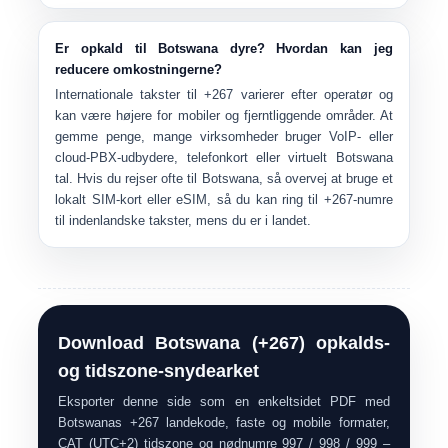
Er opkald til Botswana dyre? Hvordan kan jeg
reducere omkostningerne?
Internationale takster til +267 varierer efter operatør og
kan være højere for mobiler og fjerntliggende områder. At
gemme penge, mange virksomheder bruger
VoIP- eller
cloud-PBX-udbydere, telefonkort eller virtuelt Botswana
tal
. Hvis du rejser ofte til Botswana, så overvej at bruge et
lokalt SIM-kort eller eSIM, så du kan ring til +267-numre
til indenlandske takster, mens du er i landet.
Download Botswana (+267) opkalds-
og tidszone-snydearket
Eksporter denne side som en enkeltsidet PDF med
Botswanas +267 landekode, faste og mobile formater,
CAT (UTC+2) tidszone og nødnumre 997 / 998 / 999 –