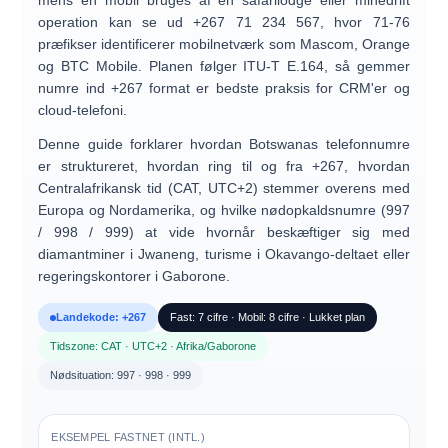
mens en mobil bruges af en safarilodge eller minedrift
operation kan se ud
+267 71 234 567
, hvor
71-76
præfikser identificerer mobilnetværk som Mascom, Orange
og BTC Mobile. Planen følger ITU-T E.164, så gemmer
numre ind
+267 format
er bedste praksis for CRM'er og
cloud-telefoni.
Denne guide forklarer hvordan
Botswanas telefonnumre
er struktureret, hvordan
ring til og fra +267
, hvordan
Centralafrikansk tid (CAT, UTC+2)
stemmer overens med
Europa og Nordamerika, og hvilke
nødopkaldsnumre (997
/ 998 / 999)
at vide hvornår beskæftiger sig med
diamantminer i Jwaneng, turisme i Okavango-deltaet eller
regeringskontorer i Gaborone.
Landekode: +267
Fast: 7 cifre · Mobil: 8 cifre · Lukket plan
Tidszone: CAT · UTC+2 · Afrika/Gaborone
Nødsituation: 997 · 998 · 999
EKSEMPEL FASTNET (INTL.)