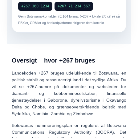
+267 360 1234
+267 71 234 567
Gem Botswana-kontakter i
E.164 format
(+267 + lokale 7/8 cifre) så
PBX'er, CRM'er og beskedplatforme dirigerer dem korrekt.
Oversigt – hvor +267 bruges
Landekoden
+267
bruges udelukkende til
Botswana
, en
politisk stabilt og ressourcerigt land i det sydlige Afrika. Du
vil se +267-numre på dokumenter og websteder for
diamant- og kobbermineselskaber, finansielle
tjenesteydelser i Gaborone, dyrelivsturisme i Okavango
Delta og Chobe, og grænseoverskridende logistik med
Sydafrika, Namibia, Zambia og Zimbabwe
.
Botswanas nummereringsplan er reguleret af
Botswana
Communications Regulatory Authority (BOCRA)
. Det