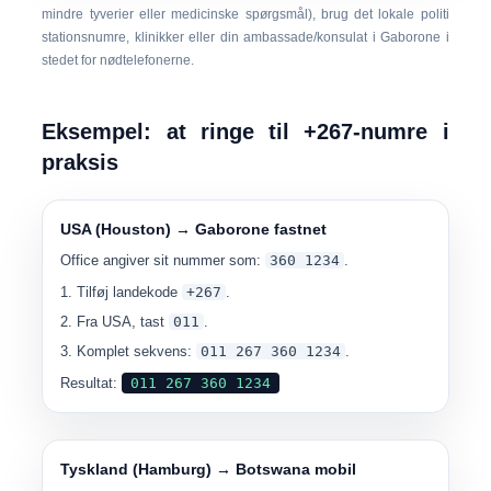
mindre tyverier eller medicinske spørgsmål), brug det lokale politi
stationsnumre, klinikker eller din ambassade/konsulat i Gaborone i
stedet for nødtelefonerne.
Eksempel: at ringe til +267-numre i
praksis
USA (Houston) → Gaborone fastnet
Office angiver sit nummer som:
360 1234
.
Tilføj landekode
+267
.
Fra USA, tast
011
.
Komplet sekvens:
011 267 360 1234
.
Resultat:
011 267 360 1234
Tyskland (Hamburg) → Botswana mobil