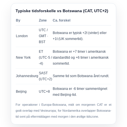
Typiske tidsforskelle vs Botswana (CAT, UTC+2)
By
Zone
Ca. forskel
UTC /
Botswana er typisk +2t (vinter) eller
London
GMT ·
+1t (UK sommertid).
BST
ET
Botswana er +7 timer i amerikansk
New York
(UTC-5 /
standardtid og +6 timer i amerikansk
-4)
sommertid.
SAST
Johannesburg
Samme tid som Botswana året rundt.
(UTC+2)
Botswana er -6 timer sammenlignet
Beijing
UTC+8
med Beijing-tid.
For operationer i Europa-Botswana,
midt om morgenen CAT
er et
godt overlap med Vesteuropa; for Nordamerika overlapper Botswana-
tid sent på eftermiddagen med morgen i den østlige tidszone.