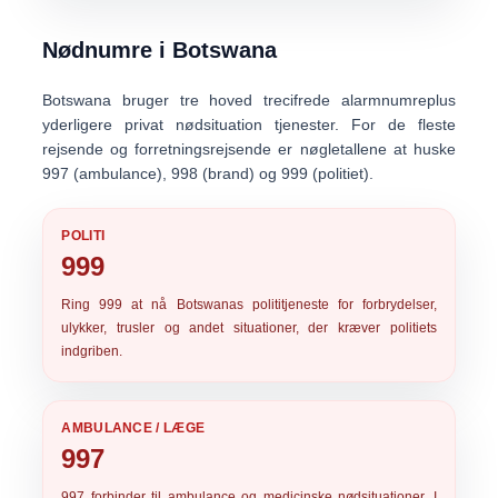
Nødnumre i Botswana
Botswana bruger tre hoved
trecifrede alarmnumre
plus
yderligere privat nødsituation tjenester. For de fleste
rejsende og forretningsrejsende er nøgletallene at huske
997 (ambulance)
,
998 (brand)
og
999 (politiet)
.
POLITI
999
Ring
999
at nå Botswanas polititjeneste for forbrydelser,
ulykker, trusler og andet situationer, der kræver politiets
indgriben.
AMBULANCE / LÆGE
997
997
forbinder til ambulance og medicinske nødsituationer. I