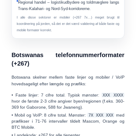
Regional handel
– logistikudbydere og toldmæglere langs
Trans-Kalahari- og Nord-Syd-korridorerne.
I alle disse sektorer er mobiler (+267 7x…) meget brugt til
koordinering på jorden, så det er det værd validering af både faste og
mobile formater korrekt.
Botswanas telefonnummerformater
(+267)
Botswana skelner mellem
faste linjer
og
mobiler / VoIP
hovedsageligt efter længde og præfiks:
•
Faste linjer:
7 cifre
total. Typisk mønster:
XXX XXXX
hvor de første 2-3 cifre angiver byen/regionen (f.eks. 360-
369 for Gaborone, 588 for Jwaneng).
•
Mobil og VoIP:
8 cifre
total. Mønster:
7X XXX XXX
med
præfikser i
71-76
intervaller tildelt Mascom, Orange og
BTC Mobile.
•
Landekode:
+267 for alle tjenester.