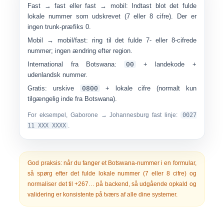
Fast → fast eller fast → mobil:
Indtast blot det fulde
lokale nummer som udskrevet (7 eller 8 cifre). Der er
ingen trunk-præfiks 0
.
Mobil → mobil/fast:
ring til det fulde 7- eller 8-cifrede
nummer; ingen ændring efter region.
International fra Botswana:
00
+ landekode +
udenlandsk nummer.
Gratis:
urskive
0800
+ lokale cifre (normalt kun
tilgængelig inde fra Botswana).
For eksempel, Gaborone → Johannesburg fast linje:
0027
11 XXX XXXX
.
God praksis:
når du fanger et Botswana-nummer i en formular,
så spørg efter det fulde lokale nummer (7 eller 8 cifre) og
normaliser det til
+267…
på backend, så udgående opkald og
validering er konsistente på tværs af alle dine systemer.