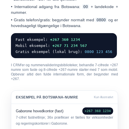
•
International adgang fra Botswana:
00
+ landekode +
nummer.
•
Gratis telefon/gratis:
begynder normalt med
0800
og er
hovedsageligt tilgængelige i Botswana.
Fast eksempel:
+267 360 1234
Mobil eksempel:
+267 71 234 567
Gratis eksempel (lokal brug):
0800 123 456
I CRM'er og nummervalideringsbiblioteker, behandle
7-cifrede +267
numre som faste
og
8-cifrede +267-numre starter med 7 som mobil
.
Opbevar altid den fulde internationale form, der begynder med
+267.
EKSEMPEL PÅ BOTSWANA-NUMRE
Kun illustrativt
Gaborone hovedkontor (fast)
+267 360 1234
7-cifret fastnetlinje; 36x præfikser er fælles for virksomheder
og regeringskontorer i Gaborone.