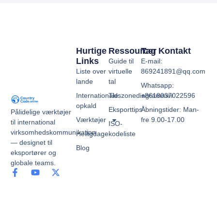
Hurtige
Ressourcer
Tag Kontakt
Links
Guide til
E-mail:
Liste over
virtuelle
869241891@qq.com
lande
tal
Whatsapp:
Internationale
Tidszonediagrammer
+8618037022596
opkald
Eksporttips
Åbningstider: Man-
Pålidelige værktøjer
Værktøjer
fre 9.00-17.00
til international
ISO-
virksomhedskommunikation
Helligdage
kodeliste
— designet til
Blog
eksportører og
globale teams.