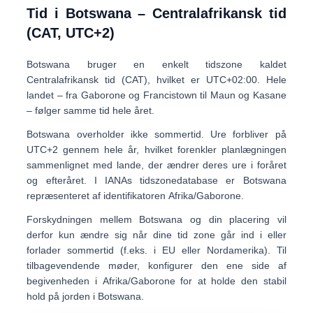
Tid i Botswana – Centralafrikansk tid
(CAT, UTC+2)
Botswana bruger en enkelt tidszone kaldet
Centralafrikansk tid (CAT)
, hvilket er
UTC+02:00
. Hele
landet – fra Gaborone og Francistown til Maun og Kasane
– følger samme tid hele året.
Botswana
overholder ikke sommertid
. Ure forbliver på
UTC+2 gennem hele år, hvilket forenkler planlægningen
sammenlignet med lande, der ændrer deres ure i foråret
og efteråret. I IANAs tidszonedatabase er Botswana
repræsenteret af identifikatoren
Afrika/Gaborone
.
Forskydningen mellem Botswana og din placering vil
derfor kun ændre sig når
dine
tid zone går ind i eller
forlader sommertid (f.eks. i EU eller Nordamerika). Til
tilbagevendende møder, konfigurer den ene side af
begivenheden i
Afrika/Gaborone
for at holde den stabil
hold på jorden i Botswana.