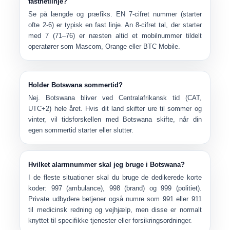
fastnetlinje?
Se på
længde og præfiks
. EN
7-cifret nummer
(starter
ofte 2-6) er typisk en fast linje. An
8-cifret tal, der starter
med 7
(71–76) er næsten altid et mobilnummer tildelt
operatører som Mascom, Orange eller BTC Mobile.
Holder Botswana sommertid?
Nej. Botswana bliver ved
Centralafrikansk tid (CAT,
UTC+2)
hele året. Hvis dit land skifter ure til sommer og
vinter, vil tidsforskellen med Botswana skifte, når din
egen sommertid starter eller slutter.
Hvilket alarmnummer skal jeg bruge i Botswana?
I de fleste situationer skal du bruge de dedikerede korte
koder:
997 (ambulance)
,
998 (brand)
og
999 (politiet)
.
Private udbydere betjener også numre som 991 eller 911
til medicinsk redning og vejhjælp, men disse er normalt
knyttet til specifikke tjenester eller forsikringsordninger.