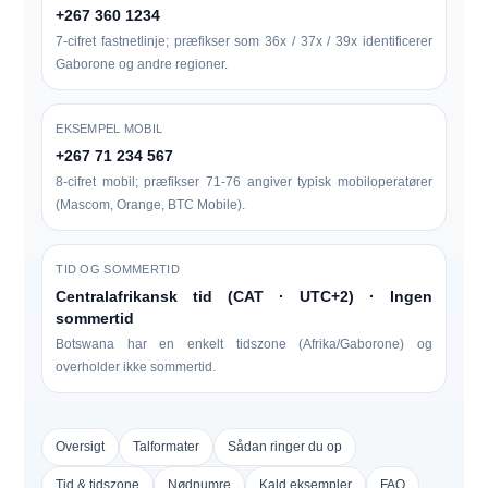
+267 360 1234
7-cifret fastnetlinje; præfikser som 36x / 37x / 39x identificerer
Gaborone og andre regioner.
EKSEMPEL MOBIL
+267 71 234 567
8-cifret mobil; præfikser 71-76 angiver typisk mobiloperatører
(Mascom, Orange, BTC Mobile).
TID OG SOMMERTID
Centralafrikansk tid (CAT · UTC+2) · Ingen
sommertid
Botswana har en enkelt tidszone (Afrika/Gaborone) og
overholder ikke sommertid.
Oversigt
Talformater
Sådan ringer du op
Tid & tidszone
Nødnumre
Kald eksempler
FAQ