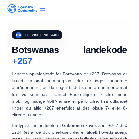
Land · Afrika · Botswana
BW
Botswanas landekode
+267
Landets opkaldskode for
Botswana
er
+267
. Botswana er
lukket national nummerplan
: der er
ingen separate
områdenumre
, og du ringer til det samme nummerformat
fra hvor som helst i landet.
Faste linjer er 7 cifre
, mens
mobil og mange VoIP-numre er på 8 cifre
. Fra udlandet
ringer du altid
+267
efterfulgt af det lokale 7- eller 8-
cifrede nummer.
En typisk fastnettelefon i Gaborone skrives som
+267 360
1234
(et af de 36x præfikser, der er tildelt hovedstaden),