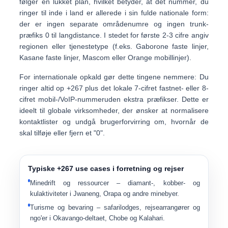
følger en
lukket plan
, hvilket betyder, at det nummer, du
ringer til inde i land er allerede i sin fulde nationale form:
der er
ingen separate områdenumre og ingen trunk-
præfiks 0
til langdistance. I stedet for
første 2-3 cifre
angiv
regionen eller tjenestetype (f.eks. Gaborone faste linjer,
Kasane faste linjer, Mascom eller Orange mobillinjer).
For internationale opkald gør dette tingene nemmere: Du
ringer altid op
+267 plus det lokale 7-cifret fastnet- eller 8-
cifret mobil-/VoIP-nummer
uden ekstra præfikser. Dette er
ideelt til globale virksomheder, der ønsker at normalisere
kontaktlister og undgå brugerforvirring om, hvornår de
skal tilføje eller fjern et "0".
Typiske +267 use cases i forretning og rejser
Minedrift og ressourcer
– diamant-, kobber- og
kulaktiviteter i Jwaneng, Orapa og andre minebyer.
Turisme og bevaring
– safarilodges, rejsearrangører og
ngo'er i Okavango-deltaet, Chobe og Kalahari.