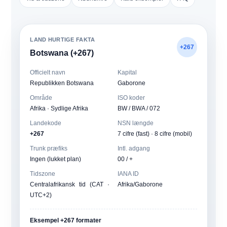
LAND HURTIGE FAKTA
+267
Botswana (+267)
Officielt navn
Kapital
Republikken Botswana
Gaborone
Område
ISO koder
Afrika · Sydlige Afrika
BW / BWA / 072
Landekode
NSN længde
+267
7 cifre (fast) · 8 cifre (mobil)
Trunk præfiks
Intl. adgang
Ingen (lukket plan)
00 / +
Tidszone
IANA ID
Centralafrikansk tid (CAT ·
Afrika/Gaborone
UTC+2)
Eksempel +267 formater