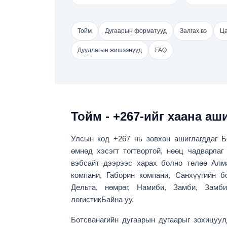
Тойм
Дугаарын форматууд
Залгах вэ
Ца
Дуудлагын жишээнүүд
FAQ
Тойм - +267-ийг хаана аш
Улсын код
+267
нь зөвхөн ашиглагддаг
Б
өмнөд хэсэгт тогтвортой, нөөц чадварлаг
вэбсайт дээрээс харах болно төлөө
Алм
компани, Габорин компани, Санхүүгийн б
Дельта, нөмрөг, Намиби, Замби, Замб
логистик
Байна уу.
Ботсванагийн дугаарын дугаарыг зохицуу