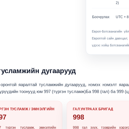
2)
Боочуулах
UTC + 8
Европ-Ботсванагийн үй
Европтой сайн давхцал;
үдээс хойш Ботсванагийн
тусламжийн дугаарууд
 оронтой яаралтай тусламжийн дугаарууд
, нэмэх нэмэлт яара
үүрүүдийн тоонууд юм
997 (түргэн тусламж)
Ба
998 (гал)
ба
999 (ц
РГЭН ТУСЛАМЖ / ЭМНЭЛГИЙН
ГАЛ УНТРААХ БРИГАД
97
998
7
түргэн тусламж, эмнэлгийн
998
гал зуух, тээврийн хэрэгс