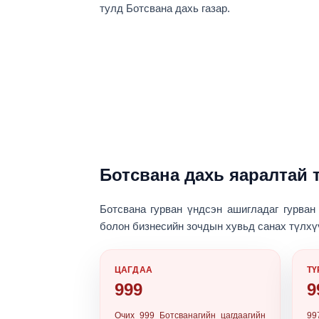
тулд Ботсвана дахь газар.
Ботсвана дахь яаралтай 
Ботсвана гурван үндсэн ашигладаг
гурван
болон бизнесийн зочдын хувьд санах түлх
ЦАГДАА
ТҮ
999
9
Очих
999
Ботсванагийн цагдаагийн
99