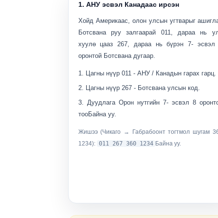
1. АНУ эсвэл Канадаас ирсэн
Хойд Америкаас, олон улсын угтварыг ашигл
Ботсвана руу залгаарай
011
, дараа нь у
хуулө цааз
267
, дараа нь бүрэн 7- эсвэл
оронтой Ботсвана дугаар.
Цагны нүүр
011
- АНУ / Канадын гарах гарц.
Цагны нүүр
267
- Ботсвана улсын код.
Дуудлага
Орон нутгийн 7- эсвэл 8 оронт
тоо
Байна уу.
Жишээ (Чикаго → Габрабоонт тогтмол шугам 3
1234):
011 267 360 1234
Байна уу.