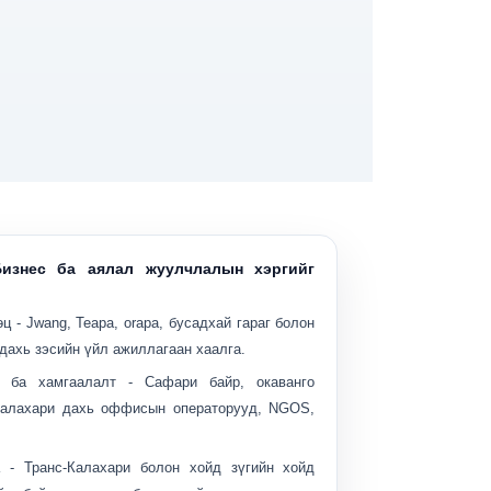
изнес ба аялал жуулчлалын хэргийг
өц
- Jwang, Teapa, orapa, бусадхай гараг болон
дахь зэсийн үйл ажиллагаан хаалга.
 ба хамгаалалт
- Сафари байр, окаванго
 Калахари дахь оффисын операторууд, NGOS,
- Транс-Калахари болон хойд зүгийн хойд