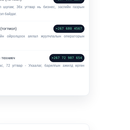
л шугам; 36x угтвар нь бизнес, засгийн газрын
эл байдаг.
 (тогтмол)
+267 680 4567
-ийн ойролцоох аялал жуулчлалын операторын
н техникч
+267 72 987 654
ас, 72 угтвар - Ухаалаг, барилгын ажилд өргөн