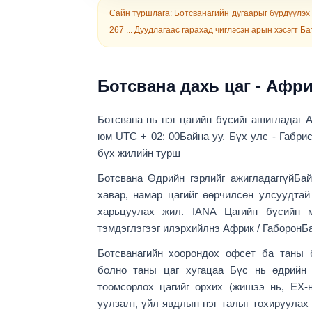
Сайн туршлага:
Ботсванагийн дугаарыг бүрдүүлэх б
267 ...
Дуудлагаас гарахад чиглэсэн арын хэсэгт Ба
Ботсвана дахь цаг - Афри
Ботсвана нь нэг цагийн бүсийг ашигладаг
А
юм
UTC + 02: 00
Байна уу. Бүх улс - Габри
бүх жилийн турш
Ботсвана
Өдрийн гэрлийг ажигладаггүй
Бай
хавар, намар цагийг өөрчилсөн улсуудта
харьцуулах жил. IANA Цагийн бүсийн 
тэмдэглэгээг илэрхийлнэ
Африк / Габорон
Ба
Ботсванагийн хоорондох офсет ба таны 
болно
таны
цаг хугацаа Бүс нь өдрийн 
тоомсорлох цагийг орхих (жишээ нь, ЕХ-
уулзалт, үйл явдлын нэг талыг тохируула