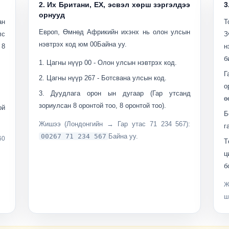
2. Их Британи, ЕХ, эсвэл хөрш зэргэлдээ
3
орнууд
ан
Т
Европ, Өмнөд Африкийн ихэнх нь олон улсын
лс
З
нэвтрэх код юм
00
Байна уу.
 8
н
б
Цагны нүүр
00
- Олон улсын нэвтрэх код.
Г
Цагны нүүр
267
- Ботсвана улсын код.
о
Дуудлага
орон ын дугаар
(Гар утсанд
ө
зориулсан 8 оронтой тоо, 8 оронтой тоо).
ой
Б
Жишээ (Лондонгийн → Гар утас 71 234 567):
г
00267 71 234 567
Байна уу.
60
Т
ц
б
Ж
ш