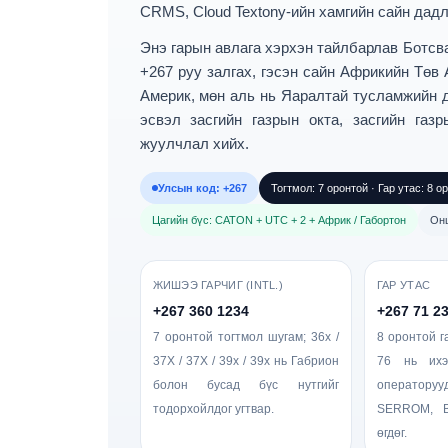
CRMS, Cloud Textony-ийн хамгийн сайн дадл
Энэ гарын авлага хэрхэн тайлбарлав
Ботсв
+267 руу залгах
, гэсэн сайн
Африкийн Төв А
Америк, мөн аль нь
Яаралтай тусламжийн ду
эсвэл засгийн газрын окта, засгийн газ
жуулчлал хийх.
Улсын код: +267
Тогтмол: 7 оронтой · Гар утас: 8 о
Цагийн бүс: CATON + UTC + 2 + Африк / Габортон
Онц
ЖИШЭЭ ГАРЧИГ (INTL.)
ГАР УТАС
+267 360 1234
+267 71 2
7 оронтой тогтмол шугам; 36x /
8 оронтой га
37X / 37X / 39x / 39x нь Габрион
76 нь ихэ
болон бусад бүс нутгийг
оператору
тодорхойлдог угтвар.
SERROM, B
өгдөг.