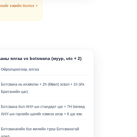
үүнийг хэвийн болгох
+
аны ялгаа vs botswana (муур, utc + 2)
Ойролцоогоор. ялгаа
Ботсвана нь ихэвчлэн + 2h (Өвөл) эсвэл + 1h (Их
Британийн цаг).
-
Ботсвана бол АНУ-ын стандарт цаг + 7H бөгөөд
АНУ-ын гэрлийн цагийг хэмнэх үеэр + 6 цаг юм.
Ботсванагийн бүх жилийн турш Ботсванатай
адил.