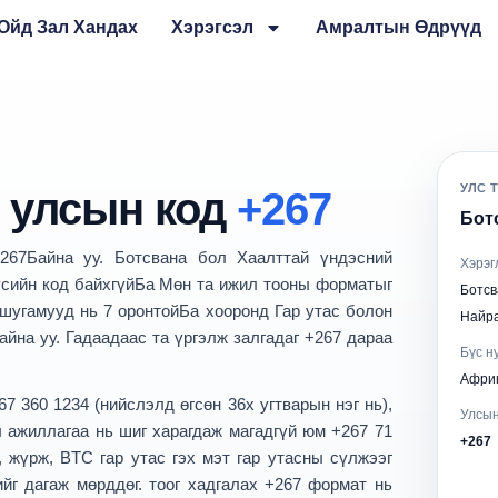
Ойд Зал Хандах
Хэрэгсэл
Амралтын Өдрүүд
УЛС 
 улсын код
+267
Ботс
267
Байна уу. Ботсвана бол
Хаалттай үндэсний
Хэрэг
сийн код байхгүй
Ба Мөн та ижил тооны форматыг
Бот
 шугамууд нь 7 оронтой
Ба хооронд
Гар утас болон
Найр
айна уу. Гадаадаас та үргэлж залгадаг
+267
дараа
Бүс н
Африк
67 360 1234
(нийслэлд өгсөн 36x угтварын нэг нь),
Улсын
йл ажиллагаа нь шиг харагдаж магадгүй юм
+267 71
+267
 жүрж, BTC гар утас гэх мэт гар утасны сүлжээг
ийг дагаж мөрддөг. тоог хадгалах
+267 формат
нь