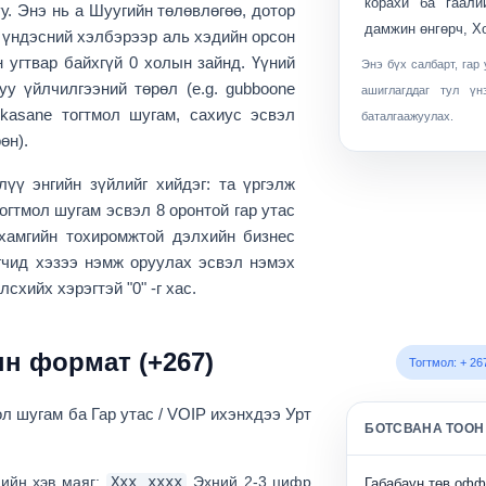
корахи ба гаали
у. Энэ нь a
Шуугийн төлөвлөгөө
, дотор
дамжин өнгөрч, Х
н үндэсний хэлбэрээр аль хэдийн орсон
 угтвар байхгүй 0
холын зайнд. Үүний
Энэ бүх салбарт, гар 
уу үйлчилгээний төрөл (e.g. gubboone
ашиглагддаг тул ү
 kasane тогтмол шугам, сахиус эсвэл
баталгаажуулах.
өн).
үү энгийн зүйлийг хийдэг: та үргэлж
тогтмол шугам эсвэл 8 оронтой гар утас
 хамгийн тохиромжтой дэлхийн бизнес
гчид хэзээ нэмж оруулах эсвэл нэмэх
схийх хэрэгтэй "0" -г хас.
н формат (+267)
Тогтмол: + 26
ол шугам
ба
Гар утас / VOIP
ихэнхдээ Урт
БОТСВАНА ТООН
ийн хэв маяг:
Xxx xxxx
Эхний 2-3 цифр
Габабаун төв офф