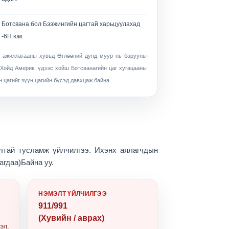
Ботсвана бол Бээжингийн цагтай харьцуулахад
-6H юм.
л ажиллагааны хувьд
Өглөөний дунд муур
нь барууны
 Хойд Америк, үдээс хойш Ботсванагийн цаг хугацааны
 цагийг зүүн цагийн бүсэд давхцаж байна.
лтай тусламж үйлчилгээ. Ихэнх аялагчдын
агдаа)
Байна уу.
НЭМЭЛТ ҮЙЛЧИЛГЭЭ
911/991
(Хувийн / аврах)
эл,