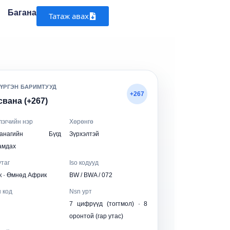
Багана
Татаж авах
ТҮРГЭН БАРИМТУУД
+267
вана (+267)
лэгчийн нэр
Хөрөнгө
сванагийн Бүгд
Зүрхэлтэй
амдах
утаг
Iso кодууд
 · Өмнөд Африк
BW / BWA / 072
 код
Nsn урт
7 цифрүүд (тогтмол) · 8
оронтой (гар утас)