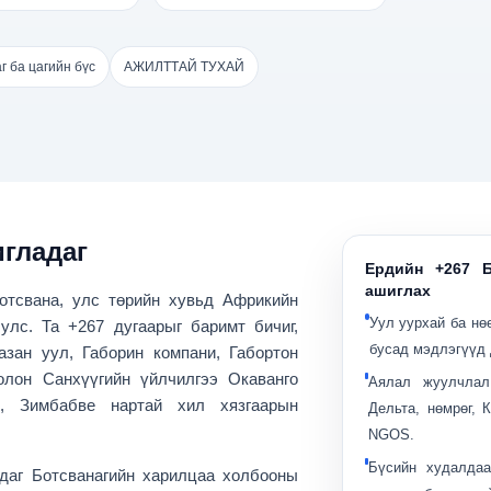
г ба цагийн бүс
АЖИЛТТАЙ ТУХАЙ
игладаг
Ердийн +267 Б
ашиглах
отсвана
, улс төрийн хувьд Африкийн
Уул уурхай ба нө
 улс. Та +267 дугаарыг баримт бичиг,
бусад мэдлэгүүд 
азан уул, Габорин компани, Габортон
олон Санхүүгийн үйлчилгээ Окаванго
Аялал жуулчлал
и, Зимбабве нартай хил хязгаарын
Дельта, нөмрөг,
NGOS.
Бүсийн худалдаа
лдаг
Ботсванагийн харилцаа холбооны