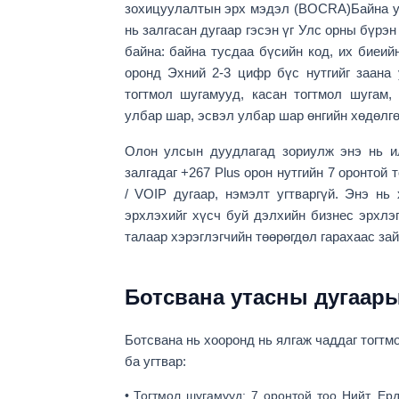
зохицуулалтын эрх мэдэл (BOCRA)
Байна у
нь залгасан дугаар гэсэн үг Улс орны бүрэ
байна: байна
тусдаа бүсийн код, их биеийн
оронд
Эхний 2-3 цифр
бүс нутгийг заана 
тогтмол шугамууд, касан тогтмол шугам,
улбар шар, эсвэл улбар шар өнгийн хөдөлгө
Олон улсын дуудлагад зориулж энэ нь ил
залгадаг
+267 Plus орон нутгийн 7 оронтой 
/ VOIP дугаар
, нэмэлт угтваргүй. Энэ нь
эрхлэхийг хүсч буй дэлхийн бизнес эрхлэ
талаар хэрэглэгчийн төөрөгдөл гарахаас зайл
Ботсвана утасны дугаары
Ботсвана нь хооронд нь ялгаж чаддаг
тогтм
ба угтвар:
•
Тогтмол шугамууд:
7 оронтой тоо
Нийт. Ерд