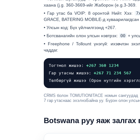
хаана (j.g. 360-3669-ийг Жаборон (e.g.3-369.
•
Гар утас ба VOIP:
8 оронтой
Нийт. Хээ:
7
GRACE, BATERING MOBILE-д хуваарилагдсан 
•
Улсын код:
Бүх үйлчилгээнд +267.
•
Ботсванагийн олон улсын нэвтрэх:
00
+ улсы
•
Freephone / Tollount үнэгүй:
ихэвчлэн эхэ
чаддаг.
Тогтмол жишээ:
+267 360 1234
Гар утасны жишээ:
+267 71 234 567
Төлбөргүй жишээ (Орон нутгийн хэрэг
CRMS болон TOMUTIONITACE номын сангуудад
7 гар утаснаас эхэлнэ
Байна уу. Бүрэн олон улсын
Botswana руу яаж залгах в