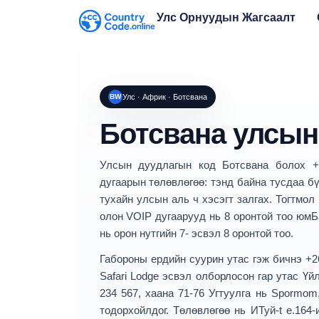
Улс Орнуудын Жагсаалт
BW
Улс · Африк · Ботсвана
Ботсвана улсын
Улсын дуудлагын код
Ботсвана
болох
+
дугаарын төлөвлөгөө
: тэнд байна
тусдаа бү
тухайн улсын аль ч хэсэгт залгах.
Тогтмол
олон VOIP дугаарууд нь 8 оронтой тоо юм
Б
нь орон нутгийн 7- эсвэл 8 оронтой тоо.
Габороны ердийн суурин утас гэж бичнэ
+2
Safari Lodge эсвэл олборлосон гар утас Ү
234 567
, хаана
71-76
Угтуулга нь Spormom,
тодорхойлдог. Төлөвлөгөө нь ИТуй-t e.164-