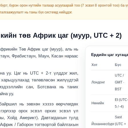
үрт, бүрэн орон нутгийн талаар асуугаарай тоо (7 эсвэл 8 оронтой тоо) ба 
талгаажуулалт нь таны бүх системд нийцдэг.
кийн төв Африк цаг (муур, UTC + 2)
фрикийн Төв Африк цаг (муур)
, аль нь
Ердийн цаг хугаца
стаун, Фрабистаун, Маун, Касан нараас
Хот
Бүс
на уу. Цаг нь UTC + 2-т үлддэг жил,
UTC /
й харьцуулахад төлөвлөсөн жилүүдтэй
Лондонг
GMT ·
мэдээллийн сан, Ботсвана нь таних
BST
йна уу.
Et (UTC
Нөнийн
байршил нь зөвхөн хэзээ өөрчлөгдөх
5 / -4)
гэрлээр орох эсвэл орхих эсвэл үл
ны, Хойд Америкт). Давтагдахын тулд
Sast
х
Африк / Габорон
тогтвортой байлгахын
Йоханнесбург
(UTC +