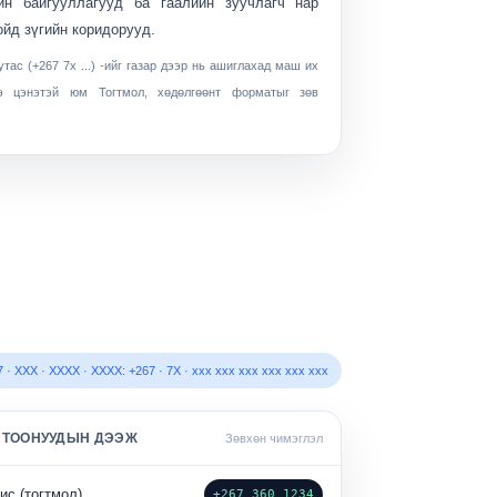
йн байгууллагууд ба гаалийн зуучлагч нар
ойд зүгийн коридорууд.
утас (+267 7x ...) -ийг газар дээр нь ашиглахад маш их
нэ цэнэтэй юм Тогтмол, хөдөлгөөнт форматыг зөв
7 · XXX · XXXX · XXXX: +267 · 7X · xxx xxx xxx xxx xxx xxx
 ТООНУУДЫН ДЭЭЖ
Зөвхөн чимэглэл
ис (тогтмол)
+267 360 1234