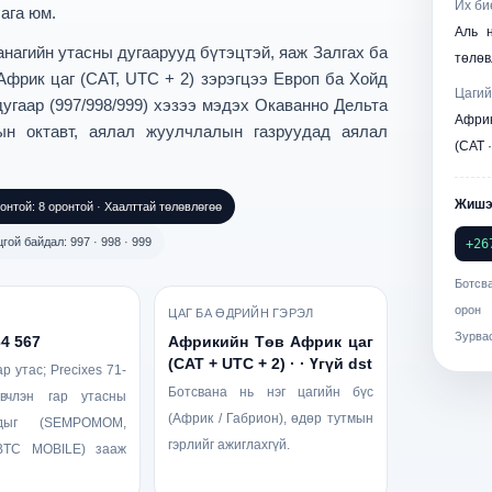
Их би
ага юм.
Аль 
анагийн утасны дугаарууд
бүтэцтэй, яаж
Залгах ба
төлөв
фрик цаг (CAT, UTC + 2)
зэрэгцээ Европ ба Хойд
Цагий
гаар (997/998/999)
хэзээ мэдэх Окаванно Дельта
Афри
рын октавт, аялал жуулчлалын газруудад аялал
(CAT 
Жишэ
ронтой: 8 оронтой · Хаалттай төлөвлөгөө
гой байдал: 997 · 998 · 999
+26
Ботсв
орон
ЦАГ БА ӨДРИЙН ГЭРЭЛ
Зурвас
34 567
Африкийн Төв Африк цаг
(CAT + UTC + 2) · · Үгүй dst
р утас; Precixes 71-
Ботсвана нь нэг цагийн бүс
вчлэн гар утасны
(Африк / Габрион), өдөр тутмын
удыг (SEMPOMOM,
гэрлийг ажиглахгүй.
TC MOBILE) зааж