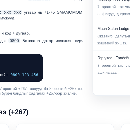
7 оронтой тогтмо
х xxx xxx
угтвар нь
71-76
SMAMOMOM,
оффисуудад түгээм
мужууд.
Maun Safari Lodge
н код + дугаар.
Окаванго дельта
лдэг
0800
Ботсвана дотор ихэвчлэн хүрч
жишээний жишээ.
Гар утас - Талбай
8 оронтой гар ут
ашиглагддаг.
лээ):
0800 123 456
7 оронтой +267 тоонууд
ба
8-оронтой +267 тоо
 бүрэн байдлыг хадгалах +267-ээр эхэлнэ.
э (+267)