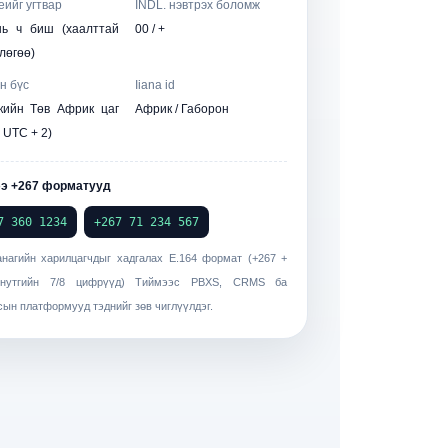
еийг угтвар
INDL. нэвтрэх боломж
нь ч биш (хаалттай
00 / +
лөгөө)
н бүс
Iiana id
кийн Төв Африк цаг
Африк / Габорон
· UTC + 2)
э +267 форматууд
7 360 1234
+267 71 234 567
анагийн харилцагчдыг хадгалах
E.164 формат
(+267 +
 нутгийн 7/8 цифрүүд) Тиймээс PBXS, CRMS ба
ын платформууд тэднийг зөв чиглүүлдэг.