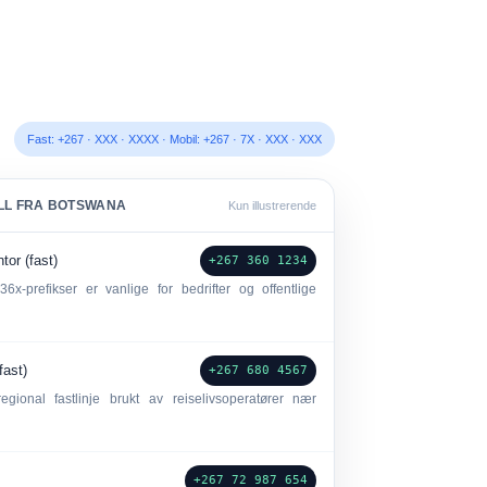
Fast: +267 · XXX · XXXX · Mobil: +267 · 7X · XXX · XXX
LL FRA BOTSWANA
Kun illustrerende
or (fast)
+267 360 1234
; 36x-prefikser er vanlige for bedrifter og offentlige
.
fast)
+267 680 4567
ional fastlinje brukt av reiselivsoperatører nær
+267 72 987 654