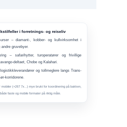
stilfeller i forretnings- og reiseliv
surser
– diamant-, kobber- og kullvirksomhet i
 andre gruvebyer.
ring
– safarihytter, turoperatører og frivillige
kavango-deltaet, Chobe og Kalahari.
logistikkleverandører og tollmeglere langs Trans-
ør-korridorene.
er mobiler (+267 7x...) mye brukt for koordinering på bakken,
 både faste og mobile formater på riktig måte.