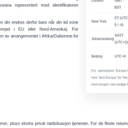
London
GMT ·
wana representert med identifikatoren
BST
ET (UTC
New York
n din endres derfor bare når
din
tid sone
5 / -4)
empel i EU eller Nord-Amerika). For
den av arrangementet i
Afrika/Gaborone
for
SAST
Johannesburg
(UTC+2
Beijing
UTC+8
For operasjoner Europa
med Vest-Europa; for Nor
med morgen i den østlige 
mmer
, pluss ekstra privat nødsituasjon tjenester. For de fleste reis