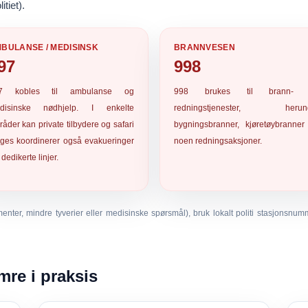
itiet)
.
BULANSE / MEDISINSK
BRANNVESEN
97
998
7
kobles til ambulanse og
998
brukes til brann- 
disinske nødhjelp. I enkelte
redningstjenester, herun
åder kan private tilbydere og safari
bygningsbranner, kjøretøybranner
dges koordinerer også evakueringer
noen redningsaksjoner.
 dedikerte linjer.
ter, mindre tyverier eller medisinske spørsmål), bruk lokalt politi stasjonsnum
re i praksis