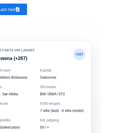
Last ned
E FAKTA OM LANDET
+267
wana (+267)
elt navn
Kapital
likken Botswana
Gaborone
n
ISO-koder
 · Sør-Afrika
BW / BWA / 072
kode
NSN lengde
7 sifre (fast) · 8 sifre (mobil)
prefiks
Intl. adgang
(lukket plan)
00 / +