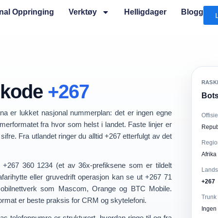
onal Oppringing
Verktøy
Helligdager
Blogg
RASK
skode
+267
Bots
ana er
lukket nasjonal nummerplan
: det er
ingen egne
Offisi
erformatet fra hvor som helst i landet.
Faste linjer er
Repub
sifre
. Fra utlandet ringer du alltid
+267
etterfulgt av det
Regio
Afrika
m
+267 360 1234
(et av 36x-prefiksene som er tildelt
Lands
rihytte eller gruvedrift operasjon kan se ut
+267 71
+267
r mobilnettverk som Mascom, Orange og BTC Mobile.
Trunk 
ormat
er beste praksis for CRM og skytelefoni.
Ingen 
as telefonnumre
er strukturert, hvordan
ringe til og fra