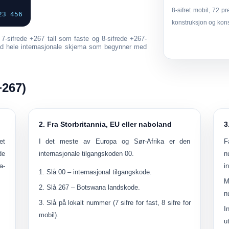
8-sifret mobil, 72 pr
23 456
konstruksjon og kon
e
7-sifrede +267 tall som faste
og
8-sifrede +267-
tid hele internasjonale skjema som begynner med
+267)
2. Fra Storbritannia, EU eller naboland
3
et
I det meste av Europa og Sør-Afrika er den
F
de
internasjonale tilgangskoden
00
.
n
a-
i
Slå
00
– internasjonal tilgangskode.
M
Slå
267
– Botswana landskode.
n
Slå på
lokalt nummer
(7 sifre for fast, 8 sifre for
I
mobil).
u