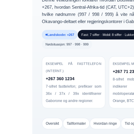
+267
, hvordan
Sentral-Afrika-tid (CAT, UTC+2
hvilke
nødnumre (997 / 998 / 999)
å vite nå
Okavango-deltaet eller regjeringskontorer i Ga
Landskode: +267
Fast: 7 siffer · Mobil: 8 siffer · Lukke
Nødsituasjon: 997 · 998 · 999
EKSEMPEL PÅ FASTTELEFON
EKSEMPEL M
(INTERNT.)
+267 71 2
+267 360 1234
8-sifret mo
7-sifret fasttelefon; prefikser som
indiker
36x / 37x / 39x identifiserer
mobiloper
Gaborone og andre regioner.
Orange, BTC 
Oversikt
Tallformater
Hvordan ringe
Tid o