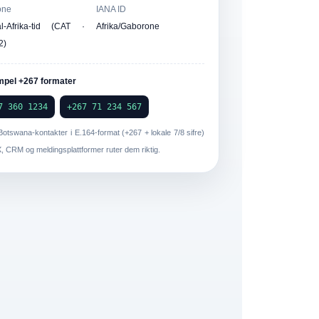
one
IANA ID
al-Afrika-tid (CAT ·
Afrika/Gaborone
2)
pel +267 formater
7 360 1234
+267 71 234 567
Botswana-kontakter i
E.164-format
(+267 + lokale 7/8 sifre)
, CRM og meldingsplattformer ruter dem riktig.