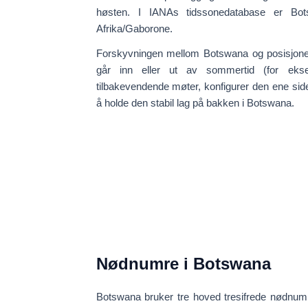
høsten. I IANAs tidssonedatabase er Bots
Afrika/Gaborone
.
Forskyvningen mellom Botswana og posisjone
går inn eller ut av sommertid (for eks
tilbakevendende møter, konfigurer den ene si
å holde den stabil lag på bakken i Botswana.
Nødnumre i Botswana
Botswana bruker tre hoved
tresifrede nødnu