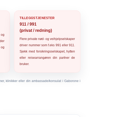
TILLEGGSTJENESTER
911 / 991
(privat / redning)
og
Flere private nød- og veihjelpselskaper
der
driver nummer som f.eks
991
eller
911
.
 og
Sjekk med forsikringsselskapet, hytten
eller reisearrangøren din partner de
bruker.
mer, klinikker eller din ambassade/konsulat i Gaborone i