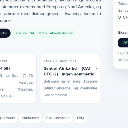
Tidss
)
stemmer overens med Europa og Nord-Amerika, og
Sentr
r arbeider med diamantgruver i Jwaneng, turisme i
UTC+
borone.
Eksem
t plan
Tidssone: CAT · UTC+2 · Afrika/Gaborone
+26
Lagre 
så PBX
OBIL
TID OG SOMMERTID
34 567
Sentral-Afrika-tid (CAT ·
UTC+2) · Ingen sommertid
bil; prefikser 71–76
Botswana har en enkelt tidssone
er vanligvis
(Afrika/Gaborone) og overholder
atører (Mascom,
ikke sommertid.
Mobile).
g tidssone
Nødnumre
Call eksempler
FAQ