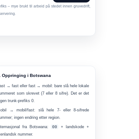
efiks – mye brukt til arbeid på stedet innen gruvedrift,
servering.
. Oppringing i Botswana
ast → fast eller fast → mobil:
bare slå hele lokale
ummeret som skrevet (7 eller 8 sifre). Det er det
ngen trunk-prefiks 0
.
obil → mobil/fast:
slå hele 7- eller 8-sifrede
ummer; ingen endring etter region.
nternasjonal fra Botswana:
00
+ landskode +
tenlandsk nummer.