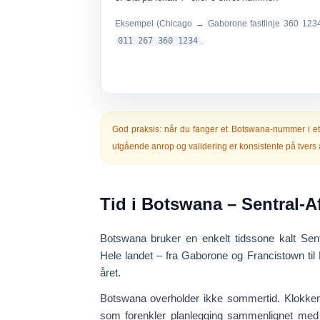
Eksempel (Chicago → Gaborone fastlinje 360 ​​1234
011 267 360 1234
.
God praksis:
når du fanger et Botswana-nummer i et s
utgående anrop og validering er konsistente på tvers 
Tid i Botswana – Sentral-A
Botswana bruker en enkelt tidssone kalt
Sent
Hele landet – fra Gaborone og Francistown ti
året.
Botswana
overholder ikke sommertid
. Klokke
som forenkler planlegging sammenlignet me