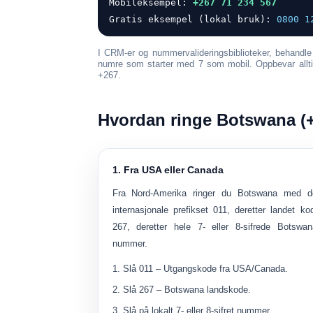
Mobileksempel:
+267 71 234 567
Gratis eksempel (lokal bruk):
0800 1
I CRM-er og nummervalideringsbiblioteker, behandl
numre som starter med 7 som mobil
. Oppbevar all
+267.
Hvordan ringe Botswana (
1. Fra USA eller Canada
Fra Nord-Amerika ringer du Botswana med d
internasjonale prefikset
011
, deretter landet ko
267
, deretter hele 7- eller 8-sifrede Botswan
nummer.
Slå
011
– Utgangskode fra USA/Canada.
Slå
267
– Botswana landskode.
Slå på
lokalt 7- eller 8-sifret nummer
.