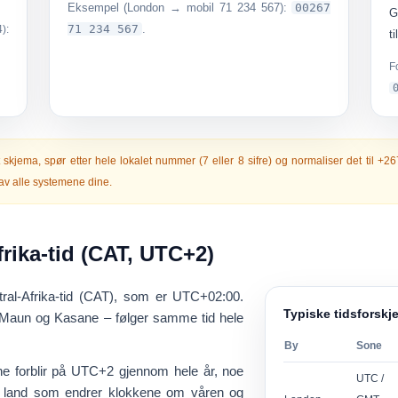
Eksempel (London → mobil 71 234 567):
00267
G
71 234 567
.
):
t
F
kjema, spør etter hele lokalet nummer (7 eller 8 sifre) og normaliser det til
+2
av alle systemene dine.
frika-tid (CAT, UTC+2)
ral-Afrika-tid (CAT)
, som er
UTC+02:00
.
Typiske tidsforskj
l Maun og Kasane – følger samme tid hele
By
Sone
ne forblir på UTC+2 gjennom hele år, noe
UTC /
d land som endrer klokkene om våren og