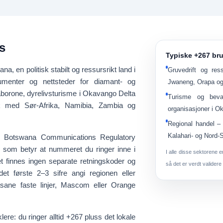
s
Typiske +267 bruk
ana
, en politisk stabilt og ressursrikt land i
Gruvedrift og res
umenter og nettsteder for
diamant- og
Jwaneng, Orapa og
Gaborone, dyrelivsturisme i Okavango Delta
Turisme og beva
kk med Sør-Afrika, Namibia, Zambia og
organisasjoner i O
Regional handel
– 
Kalahari- og Nord-S
av
Botswana Communications Regulatory
, som betyr at nummeret du ringer inne i
I alle disse sektorene 
et finnes
ingen separate retningskoder og
så det er verdt validere
edet
første 2–3 sifre
angi regionen eller
Kasane faste linjer, Mascom eller Orange
lere: du ringer alltid
+267 pluss det lokale