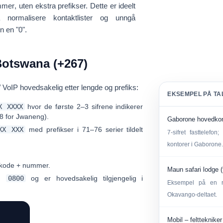
ummer
, uten ekstra prefikser. Dette er ideelt
normalisere kontaktlister og unngå
rn en "0".
Botswana (+267)
/ VoIP
hovedsakelig etter lengde og prefiks:
EKSEMPEL PÅ TA
X XXXX
hvor de første 2–3 sifrene indikerer
8 for Jwaneng).
Gaborone hovedkont
XX XXX
med prefikser i
71–76
serier tildelt
7-sifret fasttelefon
kontorer i Gaborone
kode + nummer.
Maun safari lodge (
ed
0800
og er hovedsakelig tilgjengelig i
Eksempel på en reg
Okavango-deltaet.
Mobil – felttekniker