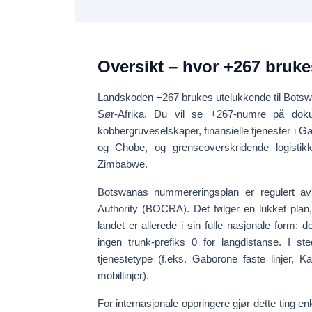
Oversikt – hvor +267 bruke
Landskoden
+267
brukes utelukkende til
Botsw
Sør-Afrika. Du vil se +267-numre på dok
kobbergruveselskaper, finansielle tjenester i 
og Chobe, og grenseoverskridende logisti
Zimbabwe
.
Botswanas nummereringsplan er regulert 
Authority (BOCRA)
. Det følger en
lukket plan
landet er allerede i sin fulle nasjonale form: d
ingen trunk-prefiks 0
for langdistanse. I st
tjenestetype (f.eks. Gaborone faste linjer, 
mobillinjer).
For internasjonale oppringere gjør dette ting enk