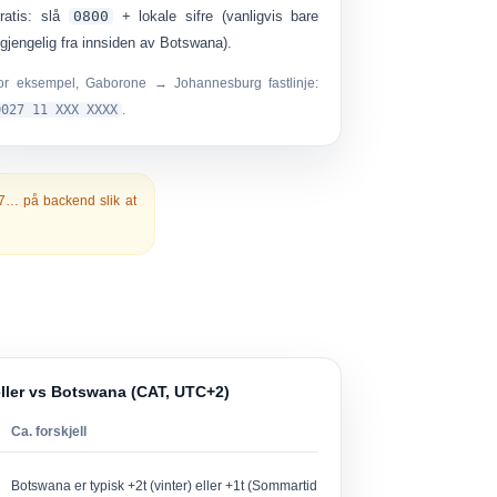
ratis:
slå
0800
+ lokale sifre (vanligvis bare
ilgjengelig fra innsiden av Botswana).
or eksempel, Gaborone → Johannesburg fastlinje:
0027 11 XXX XXXX
.
67…
på backend slik at
eller vs Botswana (CAT, UTC+2)
Ca. forskjell
Botswana er typisk +2t (vinter) eller +1t (Sommartid