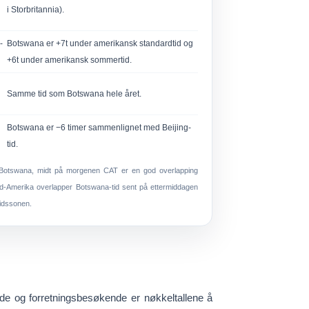
i Storbritannia).
-
Botswana er +7t under amerikansk standardtid og
+6t under amerikansk sommertid.
Samme tid som Botswana hele året.
)
Botswana er −6 timer sammenlignet med Beijing-
tid.
–Botswana,
midt på morgenen CAT
er en god overlapping
d-Amerika overlapper Botswana-tid sent på ettermiddagen
tidssonen.
ende og forretningsbesøkende er nøkkeltallene å