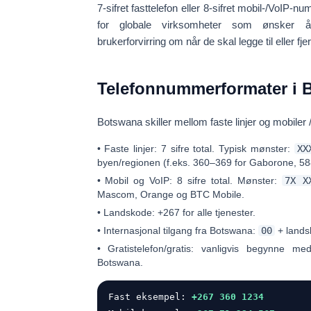
7-sifret fasttelefon eller 8-sifret mobil-/VoIP-n
for globale virksomheter som ønsker å 
brukerforvirring om når de skal legge til eller fje
Telefonnummerformater i 
Botswana skiller mellom
faste linjer
og
mobiler 
•
Faste linjer:
7 sifre
total. Typisk mønster:
XX
byen/regionen (f.eks. 360–369 for Gaborone, 58
•
Mobil og VoIP:
8 sifre
total. Mønster:
7X X
Mascom, Orange og BTC Mobile.
•
Landskode:
+267 for alle tjenester.
•
Internasjonal tilgang fra Botswana:
00
+ lands
•
Gratistelefon/gratis:
vanligvis begynne m
Botswana.
Fast eksempel:
+267 360 1234