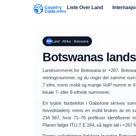
Liste Over Land
Internasj
BW
Land · Afrika · Botswana
Botswanas land
Landnummeret for
Botswana
er
+267
. Botsw
retningsnummer
, og du ringer det samme numm
7 sifre
, mens
mobil og mange VoIP-numre er 8 
lokale 7- eller 8-sifrede nummeret.
En typisk fasttelefon i Gaborone skrives so
hovedstaden), mens en mobil brukes av en safa
234 567
, hvor
71–76
prefikser identifisere
Planen følger ITU-T E.164, så lagre tall i
+267 f
Denne veiledningen forklarer hvordan
Botswan