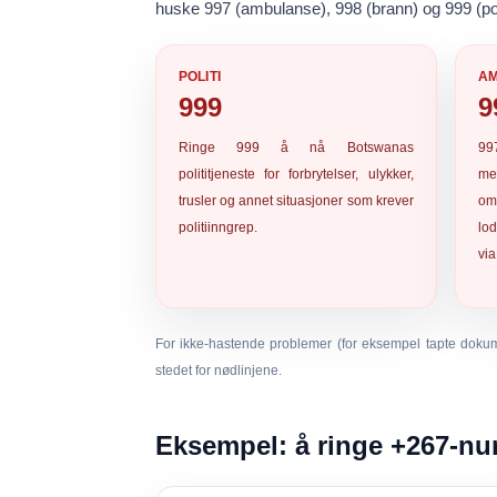
huske
997 (ambulanse)
,
998 (brann)
og
999 (pol
POLITI
AM
999
9
Ringe
999
å nå Botswanas
99
polititjeneste for forbrytelser, ulykker,
me
trusler og annet situasjoner som krever
omr
politiinngrep.
lo
via
For ikke-hastende problemer (for eksempel tapte dokumen
stedet for nødlinjene.
Eksempel: å ringe +267-num