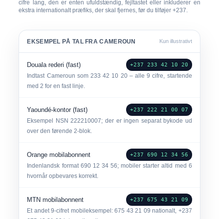
cifre lang
, den er enten ufuldstændig, fejltastet eller inkluderer en
ekstra internationalt præfiks, der skal fjernes, før du tilføjer
+237
.
EKSEMPEL PÅ TAL FRA CAMEROUN
Kun illustrativt
Douala rederi (fast)
+237 233 42 10 20
Indtast Cameroun som
233 42 10 20
– alle 9 cifre, startende
med 2 for en fast linje.
Yaoundé-kontor (fast)
+237 222 21 00 07
Eksempel NSN
222210007
; der er ingen separat bykode ud
over den førende 2-blok.
Orange mobilabonnent
+237 690 12 34 56
Indenlandsk format
690 12 34 56
; mobiler starter altid med 6
hvornår opbevares korrekt.
MTN mobilabonnent
+237 675 43 21 09
Et andet 9-cifret mobileksempel:
675 43 21 09
nationalt,
+237