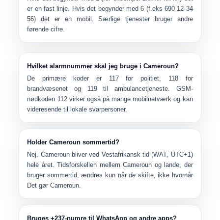
er en fast linje. Hvis det begynder med
6
(f.eks
690 12 34
56
) det er en mobil. Særlige tjenester bruger andre
førende cifre.
Hvilket alarmnummer skal jeg bruge i Cameroun?
De primære koder er
117
for politiet,
118
for
brandvæsenet og
119
til ambulancetjeneste. GSM-
nødkoden
112
virker også på mange mobilnetværk og kan
videresende til lokale svarpersoner.
Holder Cameroun sommertid?
Nej. Cameroun bliver ved
Vestafrikansk tid (WAT, UTC+1)
hele året. Tidsforskellen mellem Cameroun og lande, der
bruger sommertid, ændres kun når
de
skifte, ikke hvornår
Det gør Cameroun.
Bruges +237-numre til WhatsApp og andre apps?