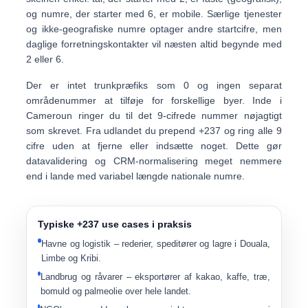
og
numre, der starter med 6, er mobile
. Særlige tjenester
og ikke-geografiske numre optager andre startcifre, men
daglige forretningskontakter vil næsten altid begynde med
2 eller 6.
Der er
intet trunkpræfiks som 0
og ingen separat
områdenummer at tilføje for forskellige byer. Inde i
Cameroun ringer du til det 9-cifrede nummer nøjagtigt
som skrevet. Fra udlandet du prepend
+237
og ring
alle 9
cifre
uden at fjerne eller indsætte noget. Dette gør
datavalidering og CRM-normalisering meget nemmere
end i lande med variabel længde nationale numre.
Typiske +237 use cases i praksis
Havne og logistik
– rederier, speditører og lagre i Douala,
Limbe og Kribi.
Landbrug og råvarer
– eksportører af kakao, kaffe, træ,
bomuld og palmeolie over hele landet.