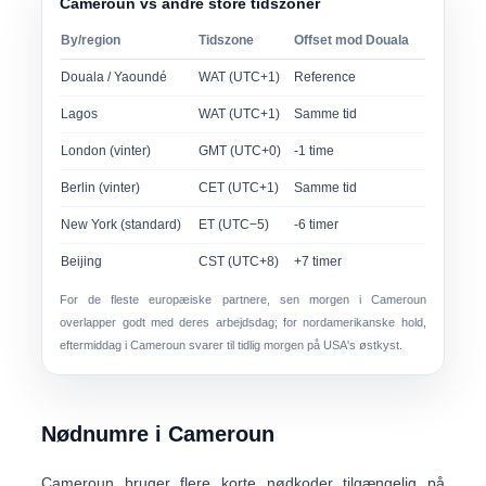
Cameroun vs andre store tidszoner
By/region
Tidszone
Offset mod Douala
Douala / Yaoundé
WAT (UTC+1)
Reference
Lagos
WAT (UTC+1)
Samme tid
London (vinter)
GMT (UTC+0)
-1 time
Berlin (vinter)
CET (UTC+1)
Samme tid
New York (standard)
ET (UTC−5)
-6 timer
Beijing
CST (UTC+8)
+7 timer
For de fleste europæiske partnere,
sen morgen i Cameroun
overlapper godt med deres arbejdsdag; for nordamerikanske hold,
eftermiddag i Cameroun
svarer til tidlig morgen på USA's østkyst.
Nødnumre i Cameroun
Cameroun bruger flere
korte nødkoder
tilgængelig på