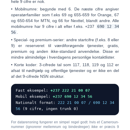
hele 9 cifre er nok.
•
Mobilnumre:
begynde med
6
. De næste cifre angiver
operatørfamilier som f.eks
69
og
655-659
for Orange,
67
og
650-654
for MTN, og
66
for Nexttel, blandt andre. Alle
mobilnumre har 9 cifre i alt efter f.eks. +237
690 12 34
56
.
•
Special- og premium-serier:
andre startcifre (f.eks. 8 eller
9) er reserveret til værdiforøgende tjenester, gratis,
premium og anden ikke-standard anvendelse. Disse er
mindre almindelige i hverdagens personlige kontaktlister.
•
Korte koder:
3-cifrede tal som
117
,
118
,
119
og
112
er
afsat til nødhjælp og offentlige tjenester og er ikke en del
af det 9-cifrede NSN struktur.
Fast eksempel:
+237 222 21 00 07
Mobil eksempel:
+237 690 12 34 56
Nationalt format:
222 21 00 07 / 690 12 34
56
(9 cifre, ingen trunk 0)
For datarensning fungerer en simpel regel godt: hvis et Cameroun-
nummer (ignorerer mellemrum og bindestreger) ikke er præcis
9