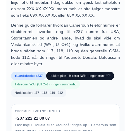
linjer el
6
til mobiler. I dag dukker en typisk fastnettelefon
op som
2XX XX XX XX
, mens mobiler ofte følger mønstre
som f.eks
69X XX XX XX
eller
65X XX XX XX
.
Denne guide forklarer hvordan
Cameroun telefonnumre
er
struktureret, hvordan
ring til +237 numre
fra USA,
Storbritannien og andre lande, hvad du skal vide om
Vestafrikansk tid (WAT, UTC+1)
, og hvilke
alarmnumre
at
bruge sådan som 117, 118, 119 og den generelle GSM-
kode 112, når du ringer til Yaoundé, Douala, Bafoussam
eller mindre byer.
Landekode: +237
Lukket plan · 9-cifret NSN · Ingen trunk "0"
Tidszone: WAT (UTC+1) · Ingen sommertid
Nødsituation: 117 · 118 · 119 · 112
EKSEMPEL FASTNET (INTL.)
+237 222 21 00 07
Fast linje i Douala eller Yaoundé: ringes op i Cameroun som