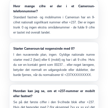
Hvor mange cifre er der i et Cameroun-
telefonnummer?
Standard fastnet- og mobilnumre i Cameroun har en
9-
cifret nationalt signifikant nummer
efter +237. Der er ingen
trunk 0 og ingen ekstra områdenummer - de fulde 9 cifre
er tastet ind overalt landet.
Starter Cameroun-tal nogensinde med 0?
I den nuværende plan,
ingen
. Gyldige nationale numre
starter med
2
(fast) eller
6
(mobil) og har i alt 9 cifre. Hvis
du ser en kontakt gemt som
00237…
eller noget længere,
betyder det normalt en udgangskode eller dubletter, der
burde fjernes, når du normaliserer til
+237XXXXXXXXX
.
Hvordan kan jeg se, om et +237-nummer er mobilt
eller fastnet?
Se på det første ciffer i den 9-cifrede blok efter +237.
Hvis det begynder med
2
(for eksempel
2xx xx xx xx
) det