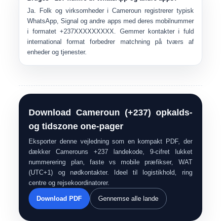
Ja. Folk og virksomheder i Cameroun registrerer typisk
WhatsApp, Signal og andre apps med deres mobilnummer
i formatet
+237XXXXXXXXX
. Gemmer kontakter i fuld
international format forbedrer matchning på tværs af
enheder og tjenester.
Download Cameroun (+237) opkalds-
og tidszone one-pager
Eksporter denne vejledning som en kompakt PDF, der
dækker Camerouns +237 landekode, 9-cifret lukket
nummerering plan, faste vs mobile præfikser, WAT
(UTC+1) og nødkontakter. Ideel til logistikhold, ring
centre og rejsekoordinatorer.
Download PDF
Gennemse alle lande