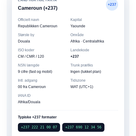
LAND HURTIGE FAKTA
+237
Cameroun (+237)
Officielt navn
Kapital
Republikken Cameroun
Yaounde
Største by
Område
Douala
Afrika · Centralafrika
ISO koder
Landekode
CM / CMR / 120
+237
NSN længde
Trunk præfiks
9 cifre (fast og mobil)
Ingen (lukket plan)
Intl. adgang
Tidszone
00 fra Cameroun
WAT (UTC+1)
IANA ID
Afrika/Douala
Typiske +237 formater
+237 222 21 00 07
+237 690 12 34 56