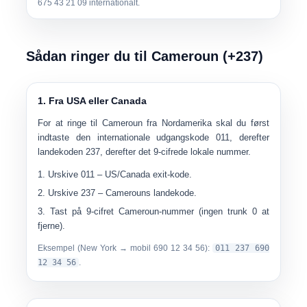
675 43 21 09
internationalt.
Sådan ringer du til Cameroun (+237)
1. Fra USA eller Canada
For at ringe til Cameroun fra Nordamerika skal du først
indtaste den internationale udgangskode
011
, derefter
landekoden
237
, derefter det 9-cifrede lokale nummer.
Urskive
011
– US/Canada exit-kode.
Urskive
237
– Camerouns landekode.
Tast på
9-cifret Cameroun-nummer
(ingen trunk 0 at
fjerne).
Eksempel (New York → mobil 690 12 34 56):
011 237 690
12 34 56
.