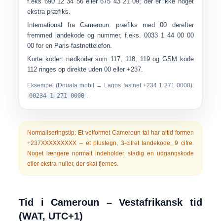
f.eks
690 12 34 56
eller
675 43 21 09
; der er ikke noget
ekstra præfiks.
International fra Cameroun:
præfiks med
00
derefter
fremmed landekode og nummer, f.eks.
0033 1 44 00 00
00
for en Paris-fastnettelefon.
Korte koder:
nødkoder som
117
,
118
,
119
og GSM kode
112
ringes op direkte uden 00 eller +237.
Eksempel (Douala mobil → Lagos fastnet +234 1 271 0000):
00234 1 271 0000
.
Normaliseringstip:
Et velformet Cameroun-tal har altid formen
+237XXXXXXXXX
– et plustegn, 3-cifret landekode, 9 cifre.
Noget længere normalt indeholder stadig en udgangskode
eller ekstra nuller, der skal fjernes.
Tid i Cameroun – Vestafrikansk tid
(WAT, UTC+1)