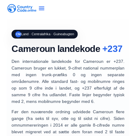
Land · Centralafrika · Guineabugten
CM
Cameroun landekode
+237
Den internationale landekode for
Cameroun
er
+237
.
Cameroun bruger en
lukket, 9-cifret national nummerplan
med
ingen trunk-præfiks 0
og
ingen separate
områdenumre
. Alle standard fast- og mobilnumre ringes
op som
9 cifre inde i landet
, og
+237
efterfulgt af de
samme 9 cifre fra udlandet. Faste linjer begynder typisk
med
2
, mens mobilnumre begynder med
6
.
Før den nuværende ordning udvidede Cameroun flere
gange (fra seks til syv, otte og til sidst ni cifre). Siden
omnummereringen i 2014 er alle gamle 8-cifrede numre
blevet migreret ved at sætte dem foran med
2
til faste