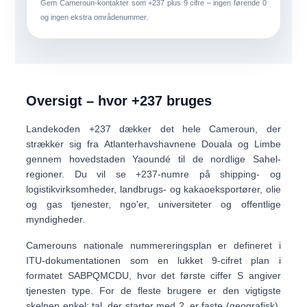
Gem Cameroun-kontakter som
+237
plus
9 cifre
– ingen førende 0
og ingen ekstra områdenummer.
Oversigt – hvor +237 bruges
Landekoden
+237
dækker det hele
Cameroun
, der
strækker sig fra Atlanterhavshavnene Douala og Limbe
gennem hovedstaden Yaoundé til de nordlige Sahel-
regioner. Du vil se +237-numre på shipping- og
logistikvirksomheder, landbrugs- og kakaoeksportører, olie
og gas tjenester, ngo'er, universiteter og offentlige
myndigheder.
Camerouns nationale nummereringsplan er defineret i
ITU-dokumentationen som en
lukket 9-cifret plan
i
formatet
SABPQMCDU
, hvor det første ciffer
S
angiver
tjenesten type. For de fleste brugere er den vigtigste
skelnen enkel:
tal, der starter med 2, er faste (geografisk)
,