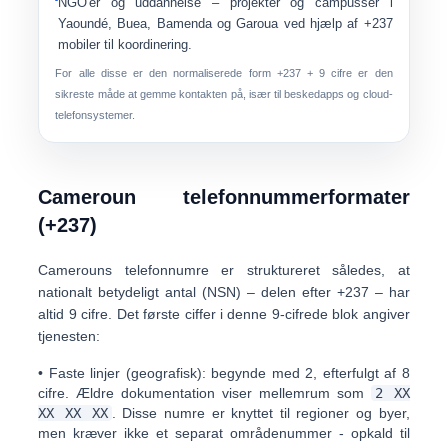
NGO'er og uddannelse
– projekter og campusser i
Yaoundé, Buea, Bamenda og Garoua ved hjælp af +237
mobiler til koordinering.
For alle disse er den normaliserede form
+237
+
9 cifre
er den
sikreste måde at gemme kontakten på, især til beskedapps og cloud-
telefonsystemer.
Cameroun telefonnummerformater
(+237)
Camerouns telefonnumre er struktureret således, at
nationalt betydeligt antal (NSN)
– delen efter +237 – har
altid
9 cifre
. Det første ciffer i denne 9-cifrede blok angiver
tjenesten:
•
Faste linjer (geografisk):
begynde med
2
, efterfulgt af 8
cifre. Ældre dokumentation viser mellemrum som
2 XX
XX XX XX
. Disse numre er knyttet til regioner og byer,
men kræver ikke et separat områdenummer - opkald til