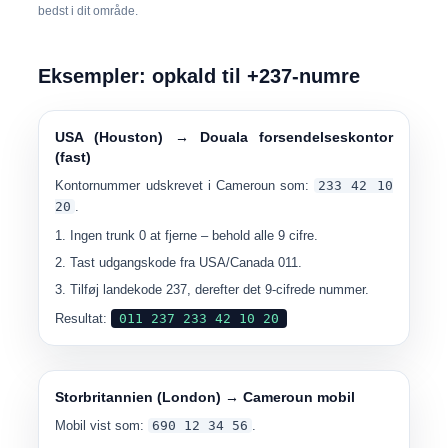
bedst i dit område.
Eksempler: opkald til +237-numre
USA (Houston) → Douala forsendelseskontor
(fast)
Kontornummer udskrevet i Cameroun som:
233 42 10
20
.
Ingen trunk 0 at fjerne – behold alle 9 cifre.
Tast udgangskode fra USA/Canada
011
.
Tilføj landekode
237
, derefter det 9-cifrede nummer.
Resultat:
011 237 233 42 10 20
Storbritannien (London) → Cameroun mobil
Mobil vist som:
690 12 34 56
.