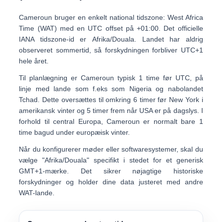
Cameroun bruger en
enkelt national tidszone
:
West Africa
Time (WAT)
med en UTC offset på
+01:00
. Det officielle
IANA tidszone-id er
Afrika/Douala
. Landet har
aldrig
observeret sommertid
, så forskydningen forbliver UTC+1
hele året.
Til planlægning er Cameroun typisk
1 time før UTC
, på
linje med lande som f.eks som Nigeria og nabolandet
Tchad. Dette oversættes til omkring
6 timer før New York
i
amerikansk vinter og
5 timer frem
når USA er på dagslys. I
forhold til central Europa, Cameroun er normalt bare
1
time bagud
under europæisk vinter.
Når du konfigurerer møder eller softwaresystemer, skal du
vælge
"Afrika/Douala"
specifikt i stedet for et generisk
GMT+1-mærke. Det sikrer nøjagtige historiske
forskydninger og holder dine data justeret med andre
WAT-lande.