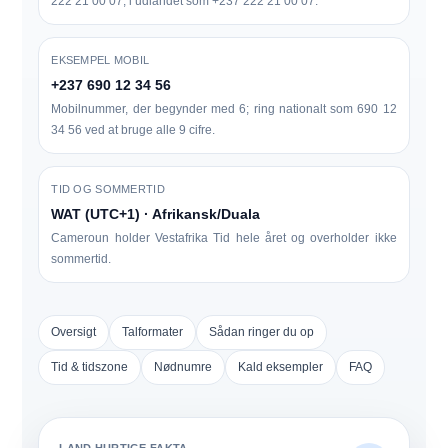
222 21 00 07
, i udlandet som
+237 222 21 00 07
.
EKSEMPEL MOBIL
+237 690 12 34 56
Mobilnummer, der begynder med 6; ring nationalt som
690 12
34 56
ved at bruge alle 9 cifre.
TID OG SOMMERTID
WAT (UTC+1) · Afrikansk/Duala
Cameroun holder
Vestafrika Tid
hele året og
overholder ikke
sommertid
.
Oversigt
Talformater
Sådan ringer du op
Tid & tidszone
Nødnumre
Kald eksempler
FAQ