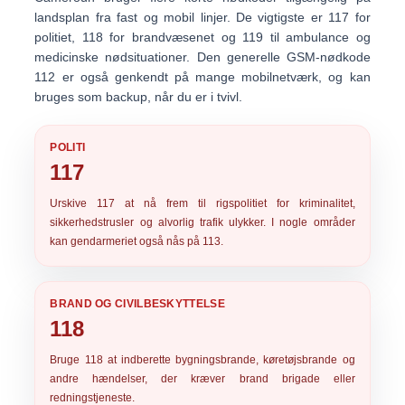
landsplan fra fast og mobil linjer. De vigtigste er
117
for
politiet,
118
for brandvæsenet og
119
til ambulance og
medicinske nødsituationer. Den generelle GSM-nødkode
112
er også genkendt på mange mobilnetværk, og kan
bruges som backup, når du er i tvivl.
POLITI
117
Urskive
117
at nå frem til rigspolitiet for kriminalitet,
sikkerhedstrusler og alvorlig trafik ulykker. I nogle områder
kan gendarmeriet også nås på
113
.
BRAND OG CIVILBESKYTTELSE
118
Bruge
118
at indberette bygningsbrande, køretøjsbrande og
andre hændelser, der kræver brand brigade eller
redningstjeneste.